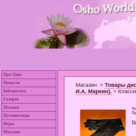
Про Ошо
Новости
Магазин >
Товары дис
И.А. Маркин).
> Класси
Библиотека
Галерея
Музыка
То
Пр
Путешествия
П
Игры
Магазин