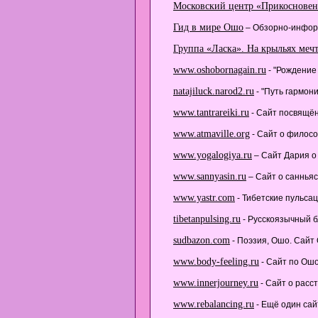
Московский центр «Прикосновен
Гид в мире Ошо
– Обзорно-инфор
Группа «Ласка». На крыльях меч
www.oshobornagain.ru
- "Рождение
natajiluck.narod2.ru
- "Путь гармони
www.tantrareiki.ru
- Cайт посвящён
www.atmaville.org
- Cайт о филосо
www.yogalogiya.ru
– Cайт Дария о 
www.sannyasin.ru
– Cайт о санньяс
www.yastr.com
- Тибетские пульса
tibetanpulsing.ru
- Русскоязычный б
sudbazon.com
- Поэзия, Ошо. Сайт 
www.body-feeling.ru
- Cайт по Ош
www.innerjourney.ru
- Сайт о расс
www.rebalancing.ru
- Ещё один сай