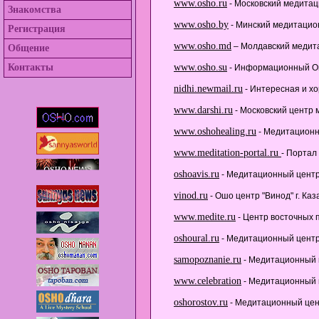
www.osho.ru
- Московский медитац
Знакомства
www.osho.by
- Минский медитацио
Регистрация
www.osho.md
– Молдавский медит
Общение
Контакты
www.osho.su
- Информационный Ош
nidhi.newmail.ru
- Интересная и х
www.darshi.ru
- Московский центр
www.oshohealing.ru
- Медитационн
www.meditation-portal.ru
- Портал
oshoavis.ru
- Медитационный центр 
vinod.ru
- Ошо центр "Винод" г. Каз
www.medite.ru
- Центр восточных п
oshoural.ru
- Медитационный центр 
samopoznanie.ru
- Медитационный ц
www.celebration
- Медитационный ц
oshorostov.ru
- Медитационный центр