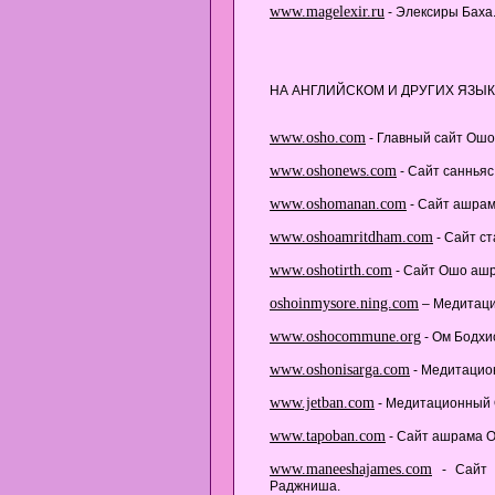
www.magelexir.ru
- Элексиры Баха
НА АНГЛИЙСКОМ И ДРУГИХ ЯЗЫК
www.osho.com
- Главный сайт Ошо 
www.oshonews.com
- Сайт санньяс
www.oshomanan.com
- Сайт ашрам
www.oshoamritdham.com
- Сайт ст
www.oshotirth.com
- Cайт Ошо ашр
oshoinmysore.ning.com
– Медитаци
www.oshocommune.org
- Ом Бодхис
www.oshonisarga.com
- Медитацио
www.jetban.com
- Медитационный 
www.tapoban.com
- Сайт ашрама О
www.maneeshajames.com
- Сайт 
Раджниша.