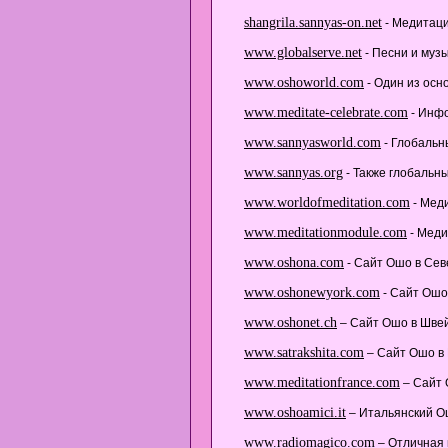
shangrila.sannyas-on.net
- Медитаци
www.globalserve.net
- Песни и музы
www.oshoworld.com
- Один из ос
www.meditate-celebrate.com
- Инфо
www.sannyasworld.com
- Глобальн
www.sannyas.org
- Также глобальн
www.worldofmeditation.com
- Мед
www.meditationmodule.com
- Меди
www.oshona.com
- Сайт Ошо в Сев
www.oshonewyork.com
- Сайт Ошо
www.oshonet.ch
– Сайт Ошо в Шве
www.satrakshita.com
– Сайт Ошо в 
www.meditationfrance.com
– Сайт 
www.oshoamici.it
– Итальянский Ош
www.radiomagico.com
– Отличная 