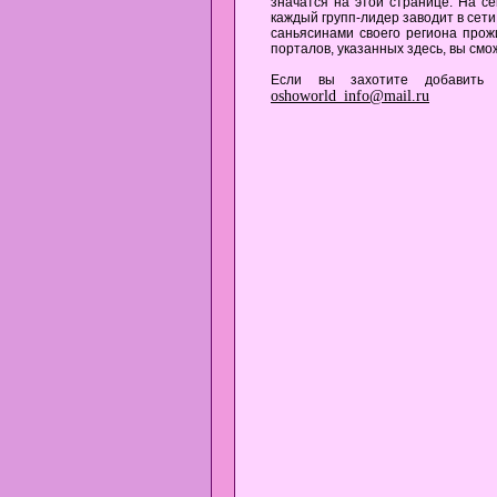
значатся на этой странице. На се
каждый групп-лидер заводит в сет
саньясинами своего региона про
порталов, указанных здесь, вы см
Если вы захотите добавить 
oshoworld_info@mail.ru