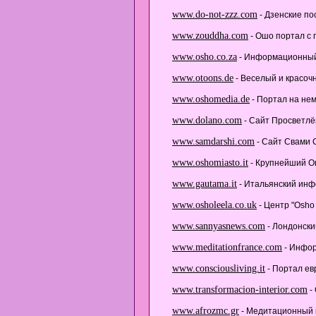
www.do-not-zzz.com
- Дзенские по
www.zouddha.com
- Ошо портал с 
www.osho.co.za
- Информационный
www.otoons.de
- Веселый и красоч
www.oshomedia.de
- Портал на нем
www.dolano.com
- Сайт Просветлё
www.samdarshi.com
- Сайт Свами 
www.oshomiasto.it
- Крупнейший Ош
www.gautama.it
- Итальянский инф
www.osholeela.co.uk
- Центр "Osho 
www.sannyasnews.com
- Лондонск
www.meditationfrance.com
- Инфор
www.consciousliving.it
- Портал ев
www.transformacion-interior.com
-
www.afrozmc.gr
- Медитационный к