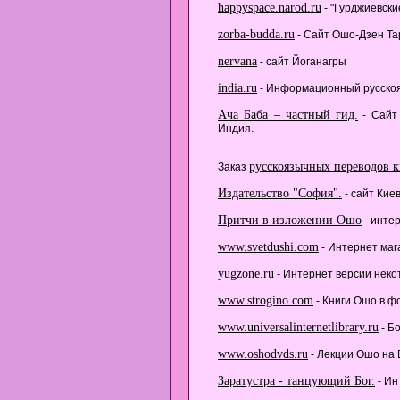
happyspace.narod.ru
- "Гурджиевски
zorba-budda.ru
- Сайт Ошо-Дзен Та
nervana
- сайт Йоганагры
india.ru
- Информационный русскоя
Ача Баба – частный гид.
- Сайт 
Индия.
русскоязычных переводов 
Заказ
Издательство "София".
- сайт Кие
Притчи в изложении Ошо
- инте
www.svetdushi.com
- Интернет маг
yugzone.ru
- Интернет версии некот
www.strogino.com
- Книги Ошо в ф
www.universalinternetlibrary.ru
- Б
www.oshodvds.ru
- Лекции Ошо на 
Заратустра - танцующий Бог.
- Ин