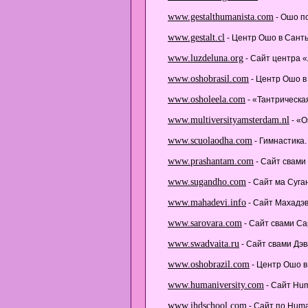
www.gestalthumanista.com
- Ошо по
www.gestalt.cl
- Центр Ошо в Санть
www.luzdeluna.org
- Сайт центра «
www.oshobrasil.com
- Центр Ошо в
www.osholeela.com
- «Тантрическа
www.multiversityamsterdam.nl
- «O
www.scuolaodha.com
- Гимнастика.
www.prashantam.com
- Сайт свами
www.sugandho.com
- Сайт ма Суга
www.mahadevi.info
- Сайт Махадэв
www.sarovara.com
- Cайт свами С
www.swadvaita.ru
- Сайт свами Дэв
www.oshobrazil.com
- Центр Ошо в
www.humaniversity.com
- Сайт Hum
www.ihdschool.com
- Сайт по Huma