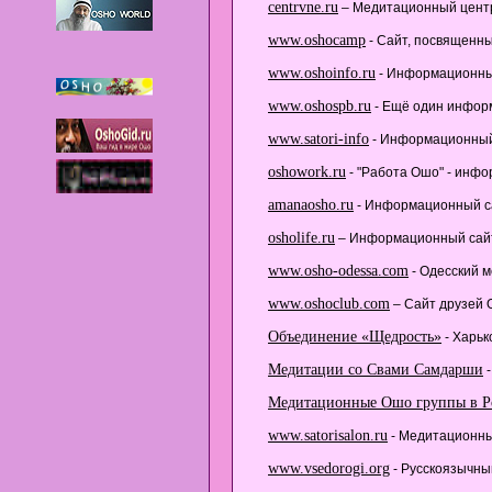
centrvne.ru
– Медитационный центр 
www.oshocamp
- Сайт, посвященн
www.oshoinfo.ru
- Информационный 
www.oshospb.ru
- Ещё один информ
www.satori-info
- Информационный 
oshowork.ru
- "Работа Ошо" - инф
amanaosho.ru
- Информационный са
osholife.ru
– Информационный сайт 
www.osho-odessa.com
- Одесский 
www.oshoclub.com
– Сайт друзей 
Объединение «Щедрость»
- Харьк
Медитации со Свами Самдарши
-
Медитационные Ошо группы в Р
www.satorisalon.ru
- Медитационный
www.vsedorogi.org
- Русскоязычны