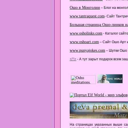
Ошо в Монголии
– Блог на монгол
www.tantraquest.com
- Cайт Тантри
Большая страница Ошо-линков на
www.osholinks.com
- Каталог сайт
www.oshoart.com
– Cайт Ошо Арт 
www.punyajokes.com
– Шутки Ошо 
<^>
- А тут зарыт подарок всем за
На страницах указанных выше са