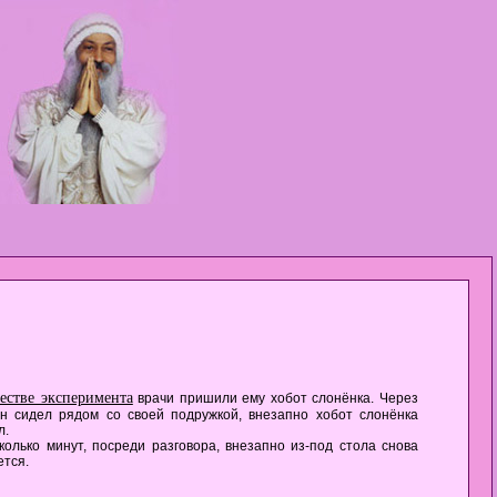
честве эксперимента
врачи пришили ему хобот слонёнка. Через
н сидел рядом со своей подружкой, внезапно хобот слонёнка
л.
колько минут, посреди разговора, внезапно из-под стола снова
ется.