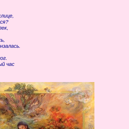
слице,
ься?
лек,
ь,
нзалась.
ог.
ый час