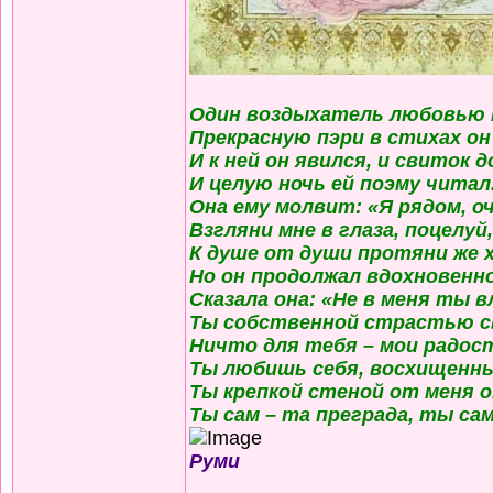
Один воздыхатель любовью 
Прекрасную пэри в стихах он
И к ней он явился, и свиток 
И целую ночь ей поэму читал
Она ему молвит: «Я рядом, о
Взгляни мне в глаза, поцелуй
К душе от души протяни же 
Но он продолжал вдохновенн
Сказала она: «Не в меня ты 
Ты собственной страстью с
Ничто для тебя – мои радост
Ты любишь себя, восхищенны
Ты крепкой стеной от меня 
Ты сам – та преграда, ты сам
Руми