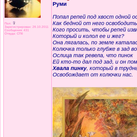
Руми
Попал репей под хвост одной о
Как бедной от него освободит
Пол:
Зарегистрирован: 26.10.2011
Кого просить, чтобы репей изв
Сообщения: 431
Откуда: СПб
Который и колол ее и жег?
Она лягалась, по земле каталас
Колючка только глубже в зад во
Ослица так ревела, что пинок
Ей кто-то дал под зад, и он пом
Хвала пинку
, который в трудн
Освобождает от колючки нас.