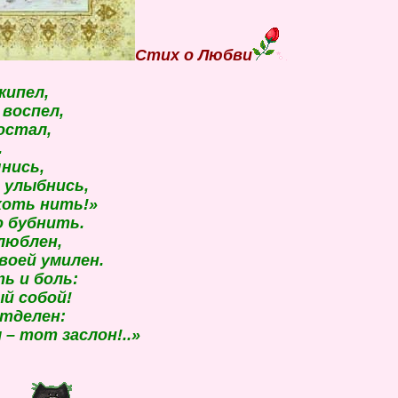
Стих о Любви
кипел,
 воспел,
достал,
.
чнись,
, улыбнись,
хоть нить!»
о бубнить.
влюблен,
воей умилен.
ь и боль:
й собой!
отделен:
 – тот заслон!..»