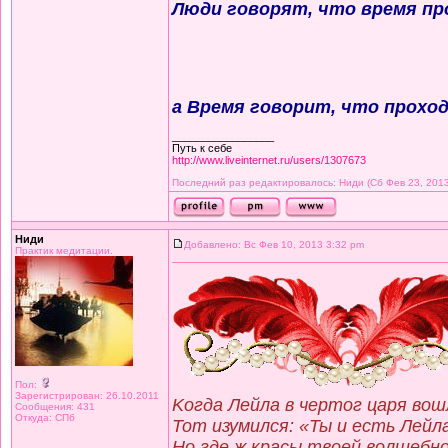
Люди говорят, что время пр
а Время говорит, что прохо
_________________
Путь к себе
http://www.liveinternet.ru/users/1307673
Последний раз редактировалось: Ниди (Сб Фев 23, 2013 
Ниди
Добавлено: Вс Фев 10, 2013 3:32 pm
Практик медитации.
Пол:
Зарегистрирован: 26.10.2011
Kогда Лейла в чертог царя вош
Сообщения: 431
Откуда: СПб
Тот изумился: «Ты и есть Лейл
Но где ж красы твоей волшебно