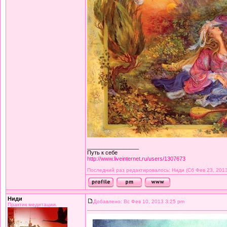
_________________
Путь к себе
http://www.liveinternet.ru/users/1307673
Последний раз редактировалось: Ниди (Сб Фев 23, 2013 
Ниди
Добавлено: Вс Фев 10, 2013 3:25 pm
Практик медитации.