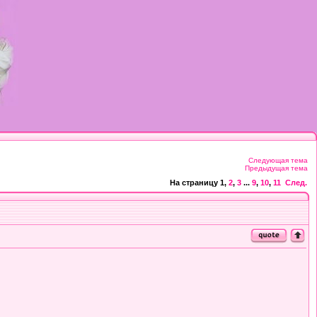
Следующая тема
Предыдущая тема
На страницу
1
,
2
,
3
...
9
,
10
,
11
След.