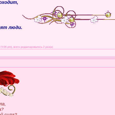
оходит,
дят люди.
5:06 pm), всего редактировалось 2 раз(а)
ла,
а?
й сила?