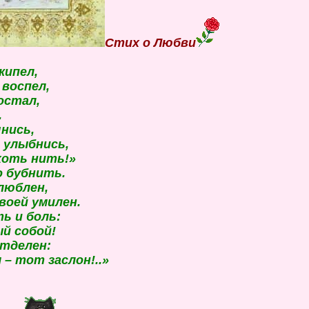
Стих о Любви
кипел,
 воспел,
достал,
.
чнись,
, улыбнись,
хоть нить!»
о бубнить.
влюблен,
воей умилен.
ь и боль:
й собой!
отделен:
 – тот заслон!..»