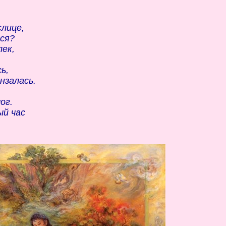
слице,
ься?
лек,
ь,
нзалась.
ог.
ый час