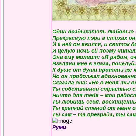
Один воздыхатель любовью 
Прекрасную пэри в стихах он
И к ней он явился, и свиток 
И целую ночь ей поэму читал
Она ему молвит: «Я рядом, о
Взгляни мне в глаза, поцелуй
К душе от души протяни же 
Но он продолжал вдохновенн
Сказала она: «Не в меня ты 
Ты собственной страстью с
Ничто для тебя – мои радост
Ты любишь себя, восхищенны
Ты крепкой стеной от меня 
Ты сам – та преграда, ты сам
Руми