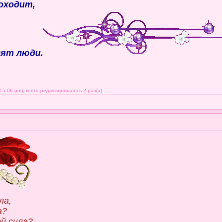
оходит,
дят люди.
5:06 pm), всего редактировалось 2 раз(а)
ла,
а?
й сила?