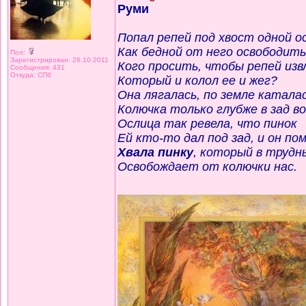
Руми
Попал репей под хвост одной о
Как бедной от него освободит
Пол:
Зарегистрирован: 26.10.2011
Кого просить, чтобы репей изв
Сообщения: 431
Откуда: СПб
Который и колол ее и жег?
Она лягалась, по земле каталас
Колючка только глубже в зад во
Ослица так ревела, что пинок
Ей кто-то дал под зад, и он пом
Хвала пинку
, который в трудн
Освобождает от колючки нас.