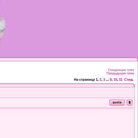
Следующая тема
Предыдущая тема
На страницу
1
,
2
,
3
...
9
,
10
,
11
След.