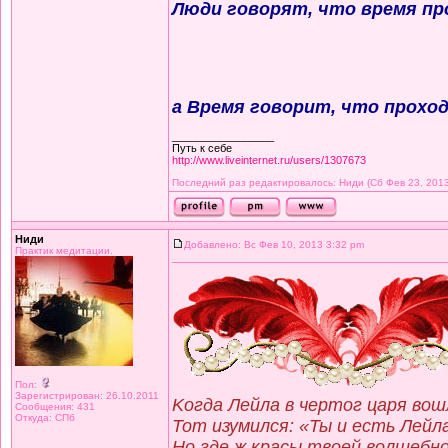
Люди говорят, что время пр
а Время говорит, что прохо
_________________
Путь к себе
http://www.liveinternet.ru/users/1307673
Последний раз редактировалось: Ниди (Сб Фев 23, 2013 
Ниди
Добавлено: Вс Фев 10, 2013 3:32 pm
Практик медитации.
Пол:
Зарегистрирован: 26.10.2011
Kогда Лейла в чертог царя вош
Сообщения: 431
Откуда: СПб
Тот изумился: «Ты и есть Лейл
Но где ж красы твоей волшебно