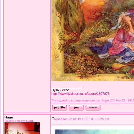
_________________
Путь к себе
http://www.liveinternet.ru/users/1307673
Последний раз редактировалось: Ниди (Сб Фев 23, 2013 
Ниди
Добавлено: Вс Фев 10, 2013 3:25 pm
Практик медитации.