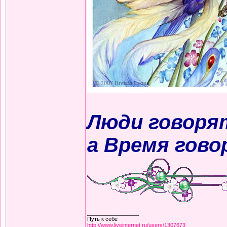
Люди говорят
а Время гово
_________________
Путь к себе
http://www.liveinternet.ru/users/1307673