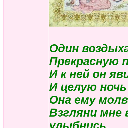
Один воздых
Прекрасную п
И к ней он яв
И целую ночь
Она ему молв
Взгляни мне в
улыбнись,