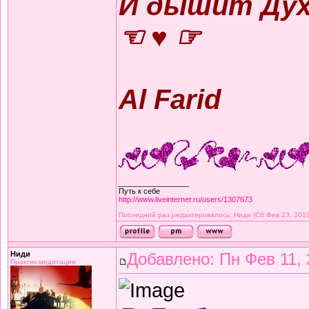
И дышит Дух,
☜ ♥ ☞
Al Farid
_________________
Путь к себе
http://www.liveinternet.ru/users/1307673
Последний раз редактировалось: Ниди (Сб Фев 23, 2013 
Ниди
Добавлено: Пн Фев 11, 
Практик медитации.