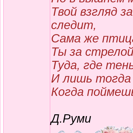
Твой взгляд з
следит,
Сама же птиц
Ты за стрелой
Туда, где тень
И лишь тогда
Когда поймешь:
Д.Руми