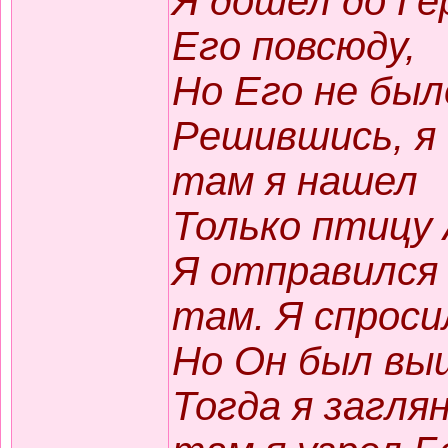
Я дошел до Ге
Его повсюду,
Но Его не было
Решившись, я 
там я нашел
Только птицу 
Я отправился 
там. Я спроси
Но Он был вы
Тогда я загля