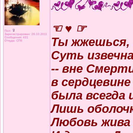
☜ ♥ ☞
Пол:
Зарегистрирован: 26.10.2011
Ты жжешься,
Сообщения: 431
Откуда: СПб
Суть извечна
-- вне Смерти
в сердцевине
была всегда 
Лишь оболоч
Любовь жива б