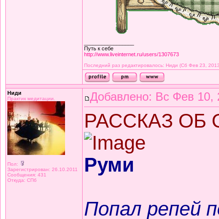
_________________
Путь к себе
http://www.liveinternet.ru/users/1307673
Последний раз редактировалось: Ниди (Сб Фев 23, 2013 
Ниди
Добавлено: Вс Фев 10, 
Практик медитации.
РАССКАЗ ОБ
Руми
Пол:
Зарегистрирован: 26.10.2011
Сообщения: 431
Откуда: СПб
Попал репей п