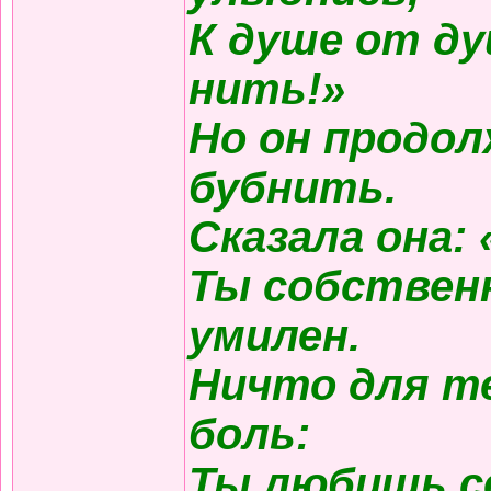
К душе от д
нить!»
Но он продол
бубнить.
Сказала она:
Ты собствен
умилен.
Ничто для те
боль:
Ты любишь с