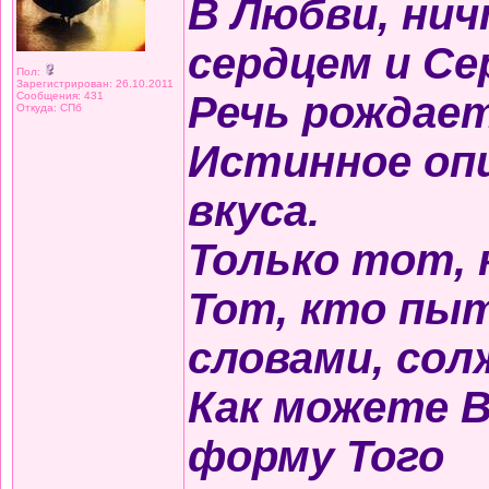
В Любви, ни
сердцем и Се
Пол:
Зарегистрирован: 26.10.2011
Речь рождает
Сообщения: 431
Откуда: СПб
Истинное оп
вкуса.
Только тот, 
Тот, кто пы
словами, сол
Как можете 
форму Того