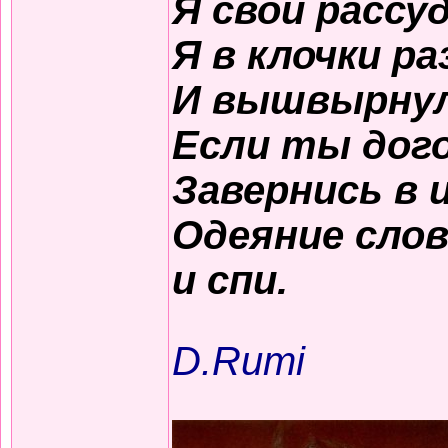
Я свой рассу
Я в клочки р
И вышвырнул 
Если ты дого
Завернись в 
Одеяние сло
и спи.
D.Rumi