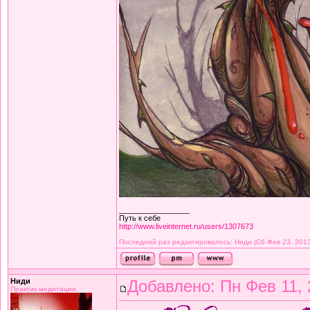
_________________
Путь к себе
http://www.liveinternet.ru/users/1307673
Последний раз редактировалось: Ниди (Сб Фев 23, 2013
Ниди
Добавлено: Пн Фев 11, 
Практик медитации.