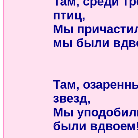
Там, среди тр
птиц,
Мы причастил
мы были вдв
Там, озаренн
звезд,
Мы уподобил
были вдвоем