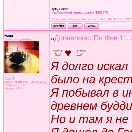
_________________
Путь к себе
http://www.liveinternet.ru/users/1307673
Последний раз редактировалось: Ниди (Вс Фев 17, 2013
Ниди
Добавлено: Пн Фев 11, 
Практик медитации.
☜ ♥ ☞
Я долго искал
было на крест
Пол:
Зарегистрирован: 26.10.2011
Сообщения: 431
Я побывал в и
Откуда: СПб
древнем будд
Но и там я не