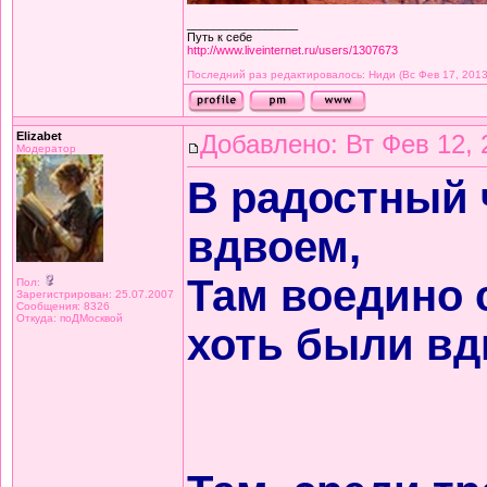
_________________
Путь к себе
http://www.liveinternet.ru/users/1307673
Последний раз редактировалось: Ниди (Вс Фев 17, 2013
Elizabet
Добавлено: Вт Фев 12, 
Модератор
В радостный 
вдвоем,
Там воедино 
Пол:
Зарегистрирован: 25.07.2007
Сообщения: 8326
Откуда: поДМосквой
хоть были вд