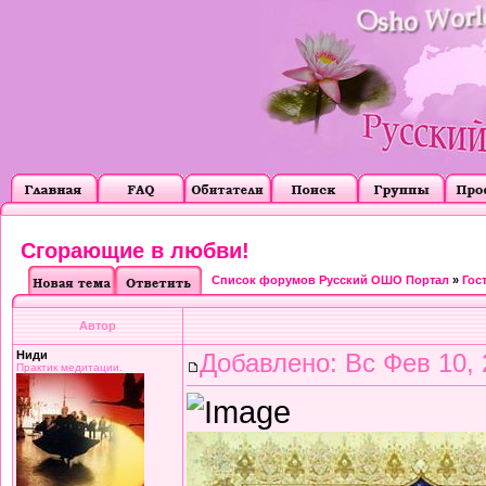
Сгорающие в любви!
Список форумов Русский ОШО Портал
»
Гос
Автор
Ниди
Добавлено: Вс Фев 10, 
Практик медитации.