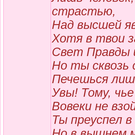
страстью,
Над высшей я
Хотя в твои 
Свет Правды 
Но ты сквозь 
Печешься лишь
Увы! Тому, чь
Вовеки не взо
Ты преуспел в
Но в вышнем 