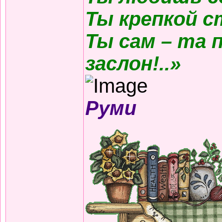
Ты крепкой с
Ты сам – та 
заслон!..»
Руми