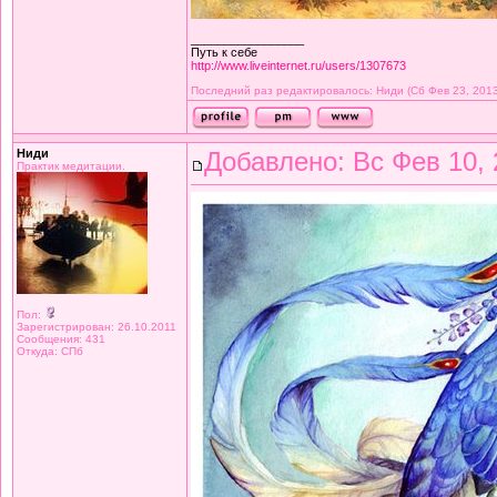
_________________
Путь к себе
http://www.liveinternet.ru/users/1307673
Последний раз редактировалось: Ниди (Сб Фев 23, 2013 
Ниди
Добавлено: Вс Фев 10, 
Практик медитации.
Пол:
Зарегистрирован: 26.10.2011
Сообщения: 431
Откуда: СПб