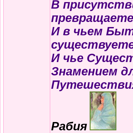
В присутств
превращаете
И в чьем Быт
существуете
И чье Сущес
Знамением д
Путешестви
Рабия