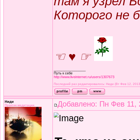
там я узрел Б
Которого не б
☜ ♥ ☞
_________________
Путь к себе
http://www.liveinternet.ru/users/1307673
Последний раз редактировалось: Ниди (Вт Фев 12, 2013
Ниди
Добавлено: Пн Фев 11, 
Практик медитации.