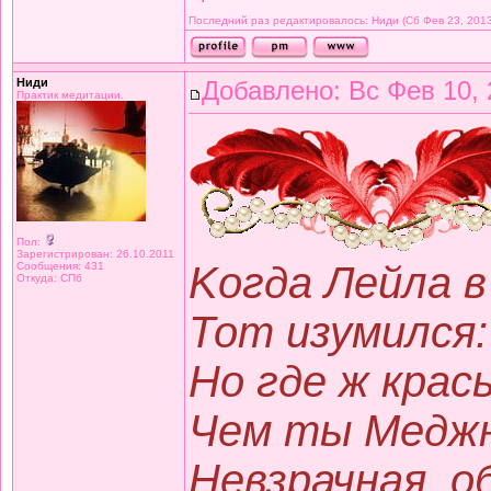
Последний раз редактировалось: Ниди (Сб Фев 23, 2013 
Ниди
Добавлено: Вс Фев 10, 
Практик медитации.
Пол:
Зарегистрирован: 26.10.2011
Kогда Лейла в
Сообщения: 431
Откуда: СПб
Тот изумился:
Но где ж крас
Чем ты Меджн
Невзрачная, о