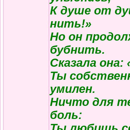
К душе от д
нить!»
Но он продол
бубнить.
Сказала она:
Ты собствен
умилен.
Ничто для те
боль:
Ты любишь с