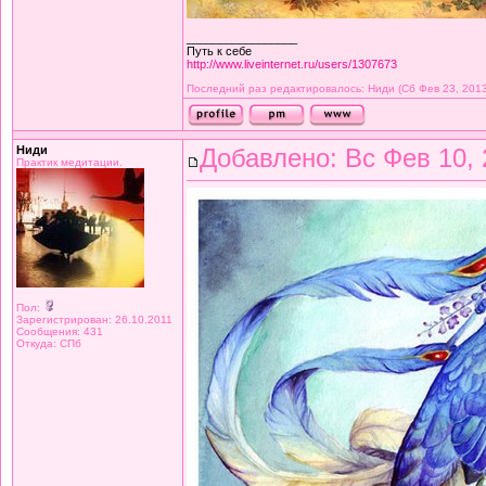
_________________
Путь к себе
http://www.liveinternet.ru/users/1307673
Последний раз редактировалось: Ниди (Сб Фев 23, 2013 
Ниди
Добавлено: Вс Фев 10, 
Практик медитации.
Пол:
Зарегистрирован: 26.10.2011
Сообщения: 431
Откуда: СПб