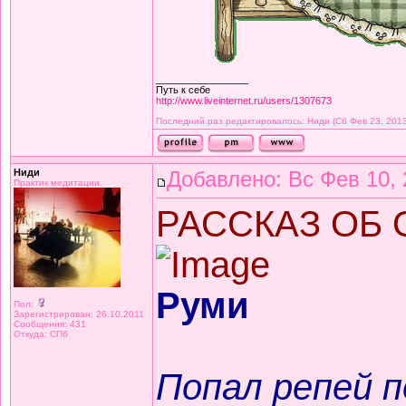
_________________
Путь к себе
http://www.liveinternet.ru/users/1307673
Последний раз редактировалось: Ниди (Сб Фев 23, 2013 
Ниди
Добавлено: Вс Фев 10, 
Практик медитации.
РАССКАЗ ОБ
Руми
Пол:
Зарегистрирован: 26.10.2011
Сообщения: 431
Откуда: СПб
Попал репей п