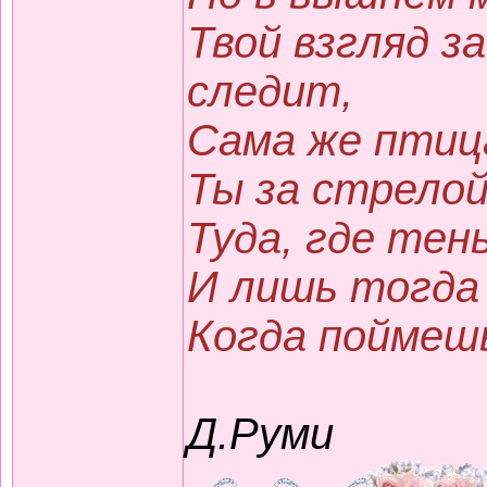
Твой взгляд з
следит,
Сама же птиц
Ты за стрелой
Туда, где тень
И лишь тогда
Когда поймешь:
Д.Руми