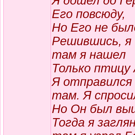
Я дошел до Ге
Его повсюду,
Но Его не было
Решившись, я 
там я нашел
Только птицу 
Я отправился 
там. Я спроси
Но Он был вы
Тогда я загля