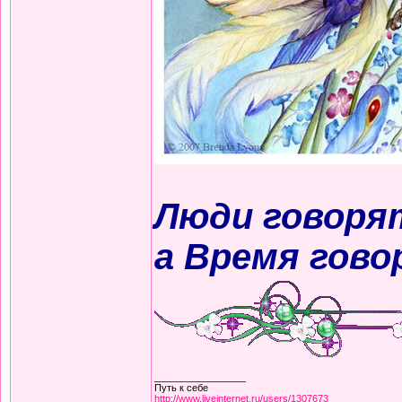
Люди говорят
а Время гово
_________________
Путь к себе
http://www.liveinternet.ru/users/1307673