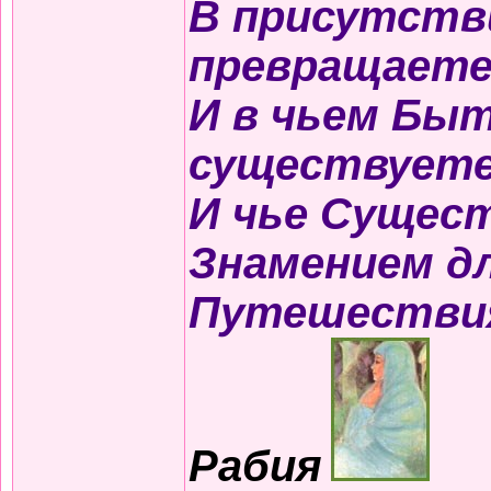
В присутств
превращаете
И в чьем Быт
существуете
И чье Сущес
Знамением д
Путешестви
Рабия