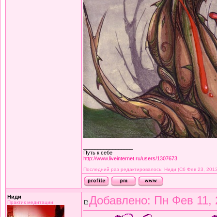
_________________
Путь к себе
http://www.liveinternet.ru/users/1307673
Последний раз редактировалось: Ниди (Сб Фев 23, 2013
Ниди
Добавлено: Пн Фев 11, 
Практик медитации.