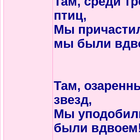
Там, среди тр
птиц,
Мы причастил
мы были вдв
Там, озаренн
звезд,
Мы уподобил
были вдвоем