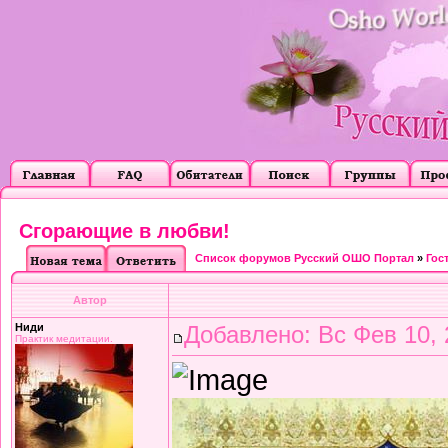
Сгорающие в любви!
Список форумов Русский ОШО Портал
»
Гос
Автор
Ниди
Добавлено: Вс Фев 10, 
Практик медитации.