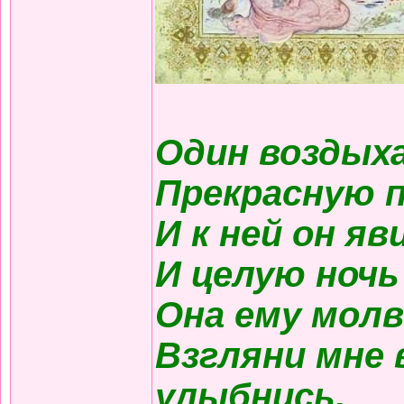
Один воздых
Прекрасную п
И к ней он яв
И целую ночь
Она ему молв
Взгляни мне в
улыбнись,