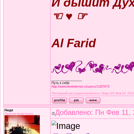
И дышит Дух,
☜ ♥ ☞
Al Farid
_________________
Путь к себе
http://www.liveinternet.ru/users/1307673
Последний раз редактировалось: Ниди (Сб Фев 23, 2013 
Ниди
Добавлено: Пн Фев 11, 
Практик медитации.