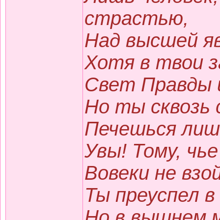
страстью,
Над высшей я
Хотя в твои 
Свет Правды 
Но ты сквозь 
Печешься лишь
Увы! Тому, чь
Вовеки не взо
Ты преуспел в
Но в вышнем 