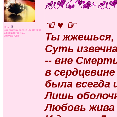
☜ ♥ ☞
Пол:
Зарегистрирован: 26.10.2011
Ты жжешься,
Сообщения: 431
Откуда: СПб
Суть извечна
-- вне Смерти
в сердцевине
была всегда 
Лишь оболоч
Любовь жива б