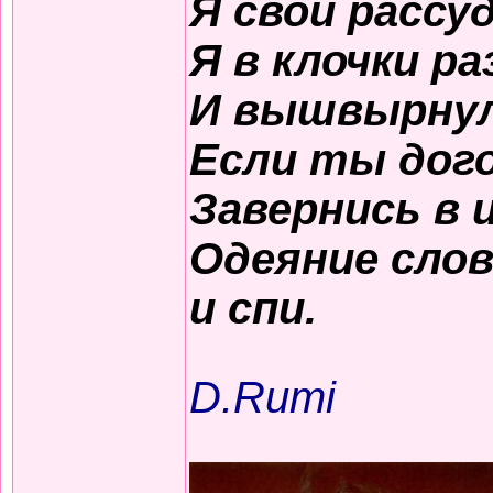
Я свой рассу
Я в клочки р
И вышвырнул 
Если ты дого
Завернись в 
Одеяние сло
и спи.
D.Rumi