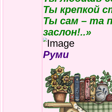
Ты крепкой с
Ты сам – та 
заслон!..»
Руми