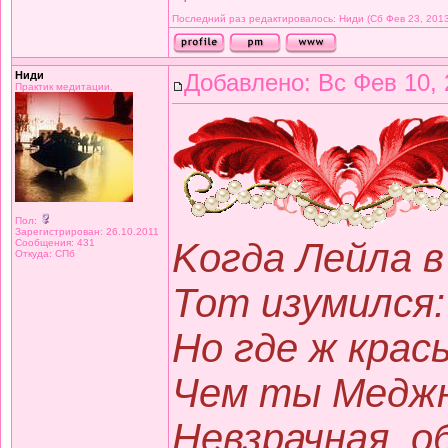
Последний раз редактировалось: Ниди (Сб Фев 23, 2013 
Ниди
Добавлено: Вс Фев 10, 
Практик медитации.
Пол:
Зарегистрирован: 26.10.2011
Kогда Лейла в
Сообщения: 431
Откуда: СПб
Тот изумился:
Но где ж крас
Чем ты Меджн
Невзрачная, о