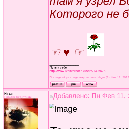
там я узрел Б
Которого не б
☜ ♥ ☞
_________________
Путь к себе
http://www.liveinternet.ru/users/1307673
Последний раз редактировалось: Ниди (Вт Фев 12, 2013
Ниди
Добавлено: Пн Фев 11, 
Практик медитации.