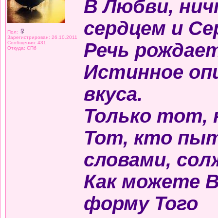
В Любви, ни
сердцем и Се
Пол:
Зарегистрирован: 26.10.2011
Речь рождает
Сообщения: 431
Откуда: СПб
Истинное оп
вкуса.
Только тот, 
Тот, кто пы
словами, сол
Как можете 
форму Того