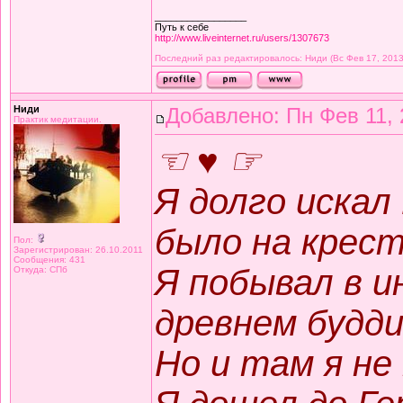
_________________
Путь к себе
http://www.liveinternet.ru/users/1307673
Последний раз редактировалось: Ниди (Вс Фев 17, 2013
Ниди
Добавлено: Пн Фев 11, 
Практик медитации.
☜ ♥ ☞
Я долго искал
было на крест
Пол:
Зарегистрирован: 26.10.2011
Сообщения: 431
Я побывал в и
Откуда: СПб
древнем будд
Но и там я не