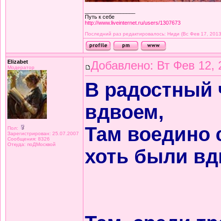
_________________
Путь к себе
http://www.liveinternet.ru/users/1307673
Последний раз редактировалось: Ниди (Вс Фев 17, 2013
Elizabet
Добавлено: Вт Фев 12, 
Модератор
В радостный 
вдвоем,
Там воедино 
Пол:
Зарегистрирован: 25.07.2007
Сообщения: 8326
Откуда: поДМосквой
хоть были вд