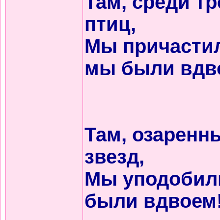
Там, среди тр
птиц,
Мы причастил
мы были вдв
Там, озаренн
звезд,
Мы уподобил
были вдвоем