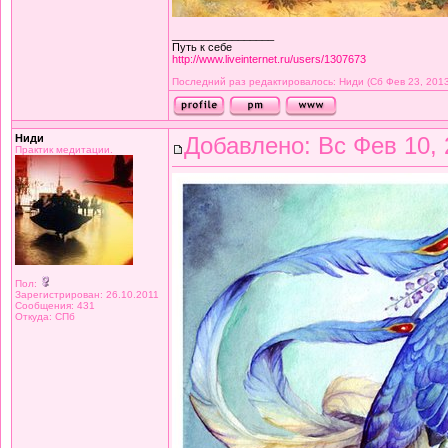
_________________
Путь к себе
http://www.liveinternet.ru/users/1307673
Последний раз редактировалось: Ниди (Сб Фев 23, 2013 
Ниди
Добавлено: Вс Фев 10, 
Практик медитации.
Пол:
Зарегистрирован: 26.10.2011
Сообщения: 431
Откуда: СПб