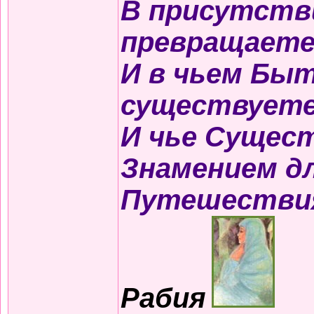
В присутств
превращаете
И в чьем Быт
существуете
И чье Сущес
Знамением д
Путешестви
Рабия