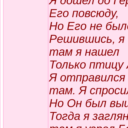
Я дошел до Ге
Его повсюду,
Но Его не было
Решившись, я 
там я нашел
Только птицу 
Я отправился 
там. Я спроси
Но Он был вы
Тогда я загля