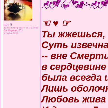
☜ ♥ ☞
Пол:
Зарегистрирован: 26.10.2011
Ты жжешься,
Сообщения: 431
Откуда: СПб
Суть извечна
-- вне Смерти
в сердцевине
была всегда 
Лишь оболоч
Любовь жива б