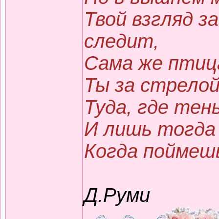
Твой взгляд з
следит,
Сама же птиц
Ты за стрелой
Туда, где тень
И лишь тогда
Когда поймешь:
Д.Руми