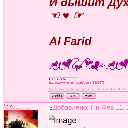
И дышит Дух,
☜ ♥ ☞
Al Farid
_________________
Путь к себе
http://www.liveinternet.ru/users/1307673
Последний раз редактировалось: Ниди (Сб Фев 23, 2013 
Ниди
Добавлено: Пн Фев 11, 
Практик медитации.