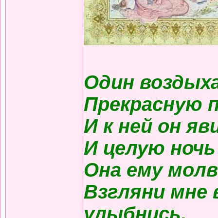
Один воздых
Прекрасную п
И к ней он яв
И целую ночь
Она ему молв
Взгляни мне в
улыбнись,