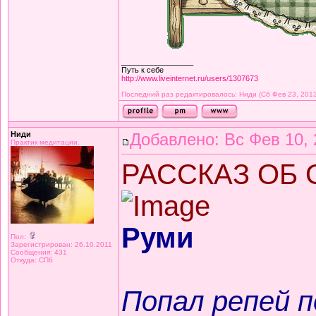
_________________
Путь к себе
http://www.liveinternet.ru/users/1307673
Последний раз редактировалось: Ниди (Сб Фев 23, 2013 
Ниди
Добавлено: Вс Фев 10, 
Практик медитации.
РАССКАЗ ОБ
Руми
Пол:
Зарегистрирован: 26.10.2011
Сообщения: 431
Откуда: СПб
Попал репей п