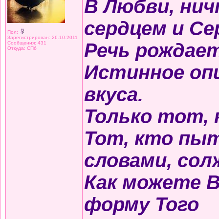
В Любви, ни
сердцем и Се
Пол:
Зарегистрирован: 26.10.2011
Речь рождает
Сообщения: 431
Откуда: СПб
Истинное оп
вкуса.
Только тот, 
Тот, кто пы
словами, сол
Как можете 
форму Того