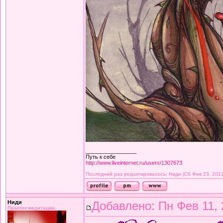
_________________
Путь к себе
http://www.liveinternet.ru/users/1307673
Последний раз редактировалось: Ниди (Сб Фев 23, 2013
Ниди
Добавлено: Пн Фев 11, 
Практик медитации.