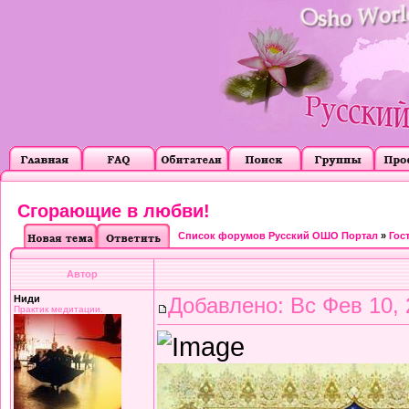
Сгорающие в любви!
Список форумов Русский ОШО Портал
»
Гос
Автор
Ниди
Добавлено: Вс Фев 10, 
Практик медитации.