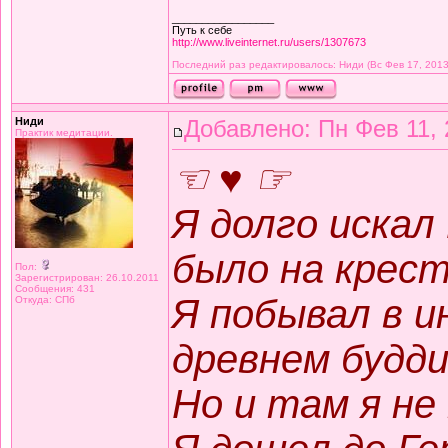
_________________
Путь к себе
http://www.liveinternet.ru/users/1307673
Последний раз редактировалось: Ниди (Вс Фев 17, 2013
Ниди
Добавлено: Пн Фев 11, 
Практик медитации.
☜ ♥ ☞
Я долго искал
было на крест
Пол:
Зарегистрирован: 26.10.2011
Сообщения: 431
Я побывал в и
Откуда: СПб
древнем будд
Но и там я не