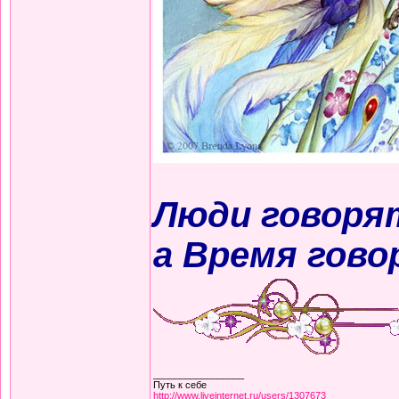
Люди говорят
а Время гово
_________________
Путь к себе
http://www.liveinternet.ru/users/1307673