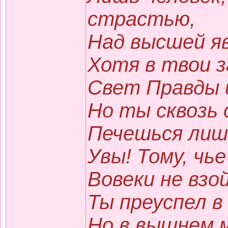
страстью,
Над высшей я
Хотя в твои 
Свет Правды 
Но ты сквозь 
Печешься лишь
Увы! Тому, чь
Вовеки не взо
Ты преуспел в
Но в вышнем 