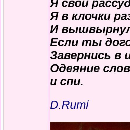
Я свой рассу
Я в клочки р
И вышвырнул 
Если ты дого
Завернись в 
Одеяние сло
и спи.
D.Rumi