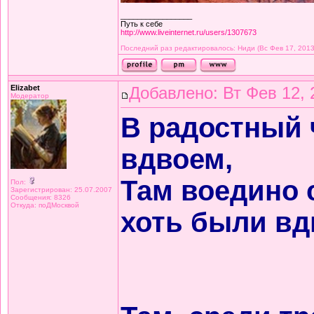
_________________
Путь к себе
http://www.liveinternet.ru/users/1307673
Последний раз редактировалось: Ниди (Вс Фев 17, 2013
Elizabet
Добавлено: Вт Фев 12, 
Модератор
В радостный 
вдвоем,
Там воедино 
Пол:
Зарегистрирован: 25.07.2007
Сообщения: 8326
Откуда: поДМосквой
хоть были вд