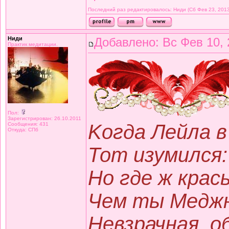
Последний раз редактировалось: Ниди (Сб Фев 23, 2013 
Ниди
Добавлено: Вс Фев 10, 
Практик медитации.
Пол:
Зарегистрирован: 26.10.2011
Kогда Лейла в
Сообщения: 431
Откуда: СПб
Тот изумился:
Но где ж крас
Чем ты Меджн
Невзрачная, о