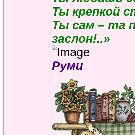
Ты крепкой с
Ты сам – та 
заслон!..»
Руми