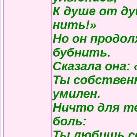
К душе от д
нить!»
Но он продол
бубнить.
Сказала она:
Ты собствен
умилен.
Ничто для те
боль:
Ты любишь с