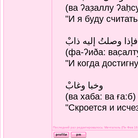
(ва ʔаз̣аллу ʔаḥс
"И я буду считат
فإذا وصلتُ إليه ذابْ
(фа-ʔиðа: вас̣алт
"И когда достигну
وخبا وغابْ
(ва хаба: ва ға:б)
"Скроется и исче
Последний раз редактировалось: Мечтатель (Пн Фев 16, 