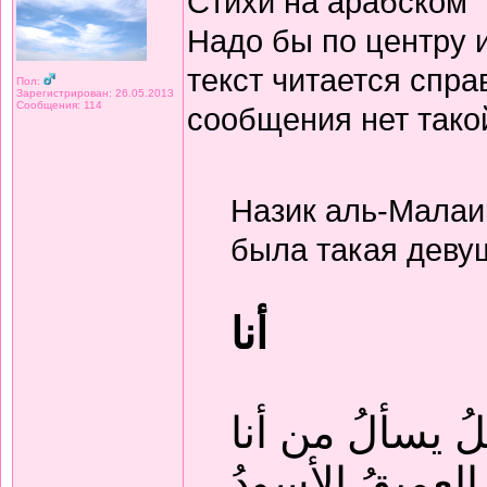
Стихи на арабском
Надо бы по центру 
текст читается спра
Пол:
Зарегистрирован: 26.05.2013
Сообщения: 114
сообщения нет тако
Назик аль-Малаи
была такая деву
أنا
لُ يسألُ من أنا
 العميقُ الأسودُ