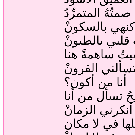
 صمتُهُ المتمرِّدُ
 كنهي بالسكونْ
قلبي بالظنونْ
يتُ ساهمةً هنا
تسألني القرونْ
أنا من أكون؟
حُ تسأل من أنا
 أنكرني الزمانْ
ثلها في لا مكان