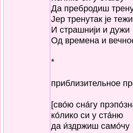
Да пребродиш трену
Јер тренутак је тежи
И страшнији и дужи
Од времена и вечно
*
приблизительное п
[сво́ю сна́гу прэпо́з
ко́лико си у ста́ню
да и́здржиш само́чу