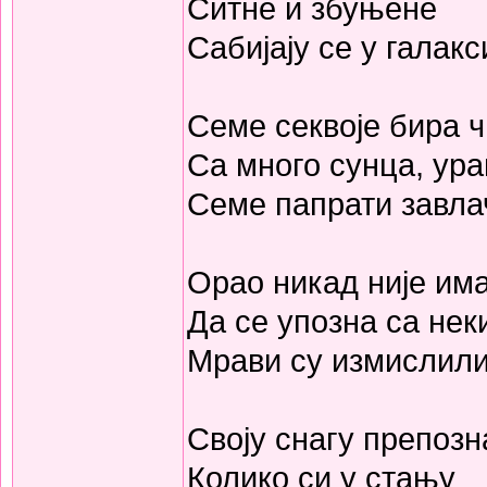
Ситне и збуњене
Сабијају се у галакс
Семе секвоје бира 
Са много сунца, ура
Семе папрати завла
Орао никад није им
Да се упозна са нек
Мрави су измислили
Своју снагу препоз
Колико си у стању