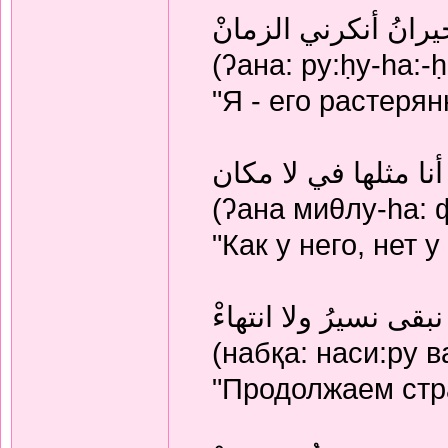
لحيرانُ أنكرني الزمانْ
(ʔана: ру:ḥу-hа:-
"Я - его растеря
أنا مثلها في لا مكان
(ʔана миθлу-hа: ф
"Как у него, нет
نبقى نسيرُ ولا انتهاءْ
(набқа: наси:ру в
"Продолжаем стр