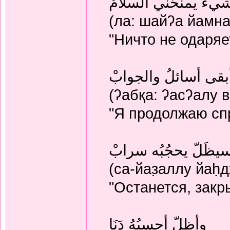
شيءَ يمنحُني السلامْ
(ла: шайʔа йамна
"Ничто не одаряе
بقى أسائلُ والجوابْ
(ʔабқа: ʔасʔалу 
"Я продолжаю спр
يظَلّ يحجُبُه سرابْ
(са-йаз̣аллу йаḥ
"Останется, закр
وأظلّ أحسبُهُ دَنَا