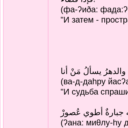
(фа-ʔиðа: фад̣а:ʔ
"И затем - простр
والدهرُ يسألُ مَنْ أنا
(ва-д-даhру йасʔ
"И судьба спраши
ه جبارةٌ أطوي عُصورْ
(ʔана: миθлу-hу д