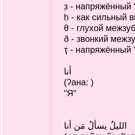
з̣ - напряжённый 
ḥ - как сильный 
θ - глухой межзу
ð - звонкий межз
ҭ - напряжённый "
أنا
(ʔана: )
"Я"
الليلُ يسألُ مَن أنا