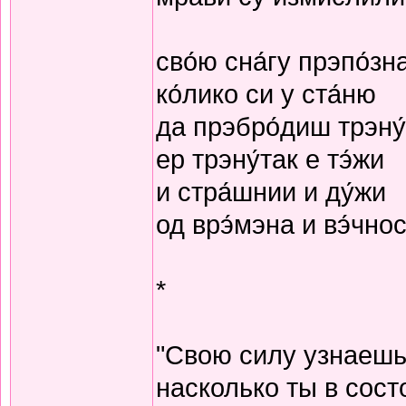
сво́ю сна́гу прэпо́зн
ко́лико си у ста́ню
да прэбро́диш трэну
ер трэну́так е тэ́жи
и стра́шнии и ду́жи
од врэ́мэна и вэ́чнос
*
"Свою силу узнаешь
насколько ты в сост