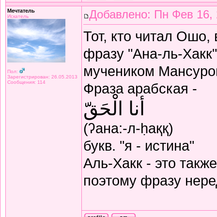
Мечтатель
Добавлено: Пн Фев 16, 
Искатель
Тот, кто читал Ошо,
фразу "Ана-ль-Хакк
мучеником Мансуро
Пол:
Зарегистрирован: 26.05.2013
Сообщения: 114
Фраза арабская -
أنا الْحَقّ
(ʔана:-л-ḥаққ)
букв. "я - истина"
Аль-Хакк - это такж
поэтому фразу неред