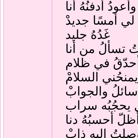
وأعودُ أدفنُهُ أنا
لي أمسًا جديدْ
غَدُهُ جليد
ُ تسألُ من أنا
أحدّقُ في ظلام
منحُني السلامْ
سائلُ والجوابْ
يحجُبُه سراب
ظلّ أحسبُهُ دنا
صلتُ إليه ذابْ