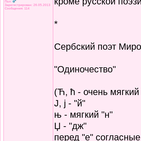
кроме русской поэзи
Пол:
Зарегистрирован: 26.05.2013
Сообщения: 114
*
Сербский поэт Миро
"Одиночество"
(Ћ, ћ - очень мягкий 
Ј, ј - "й"
њ - мягкий "н"
Џ - "дж"
перед "е" согласные