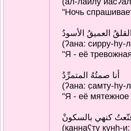
(ал-лайлу йасʔал
"Ночь спрашивает
 القلقُ العميقُ الأسودُ
(ʔана: сирру-hу-
"Я - её тревожная
أنا صمتُهُ المتمرِّدُ
(ʔана: с̣амту-hу
"Я - её мятежное
نّعتُ كنهي بالسكونْ
(қаннаʕту кунh-и: