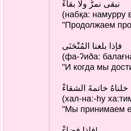
نبقى نمرُّ ولا بقاءْ
(набқа: намурру в
"Продолжаем про
فإذا بلغنا المُنْحَنَى
(фа-ʔиðа: балағна
"И когда мы дост
خلناهُ خاتمةَ الشقاءْ
(хал-на:-hу ха:т
"Мы принимаем е
فإذا فضاءْ!