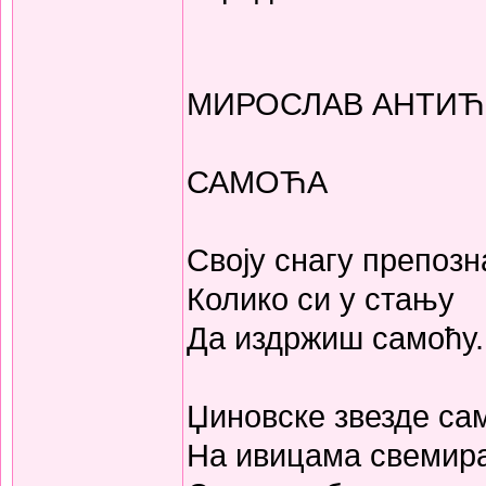
МИРОСЛАВ АНТИЋ
САМОЋА
Своју снагу препоз
Колико си у стању
Да издржиш самоћу.
Џиновске звезде сам
На ивицама свемира