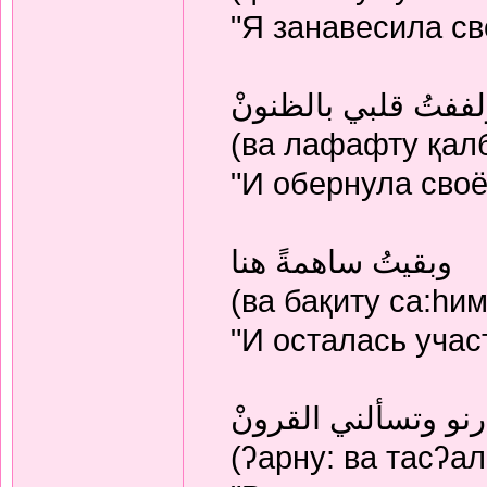
"Я занавесила с
ففتُ قلبي بالظنونْ
(ва лафафту қалб-и
"И обернула сво
وبقيتُ ساهمةً هنا
(ва бақиту са:hим
"И осталась учас
رنو وتسألني القرونْ
(ʔарну: ва тасʔал