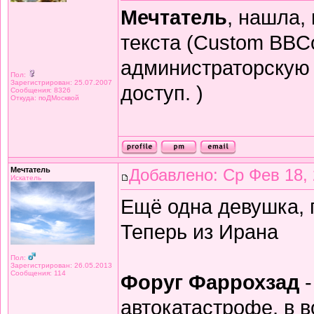
Мечтатель
, нашла,
текста (Custom BBCo
администраторскую п
Пол:
Зарегистрирован: 25.07.2007
доступ. )
Сообщения: 8326
Откуда: поДМосквой
Мечтатель
Добавлено: Ср Фев 18, 
Искатель
Ещё одна девушка, 
Теперь из Ирана
Пол:
Зарегистрирован: 26.05.2013
Сообщения: 114
Форуг Фаррохзад
-
автокатастрофе, в в