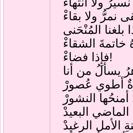
سيرُ ولا انتهاءْ
ى نمرُّ ولا بقاءْ
 بلغنا المُنْحَنى
ُ خاتمةَ الشقاءْ
فإِذا فضاءْ!
رُ يسألُ من أنا
رةٌ أطوي عُصورْ
أمنحُها النشورْ
 الماضي البعيدْ
ِ الأمل الرغيدْ