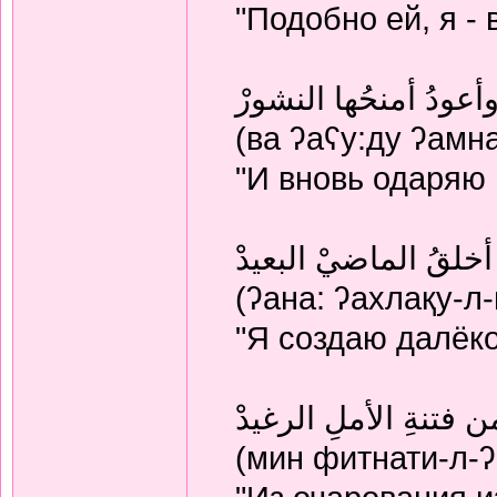
"Подобно ей, я -
أعودُ أمنحُها النشورْ
(ва ʔаʕу:ду ʔамн
"И вновь одаряю
 أخلقُ الماضيْ البعيدْ
(ʔана: ʔахлақу-л-
"Я создаю далёк
ن فتنةِ الأملِ الرغيدْ
(мин фитнати-л-ʔ