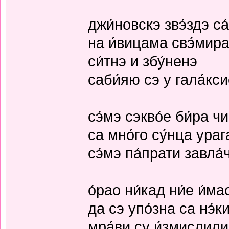
джи́новскэ звэ́здэ с
на и́вицама свэ́мир
си́тнэ и збу́ненэ
саби́яю сэ у гала́кс
сэ́мэ сэкво́е би́ра чи
са мно́го су́нца ураг
сэ́мэ па́прати завла́
о́рао ни́кад ни́е и́ма
да сэ упо́зна са нэ́к
мра́ви су и́змислили