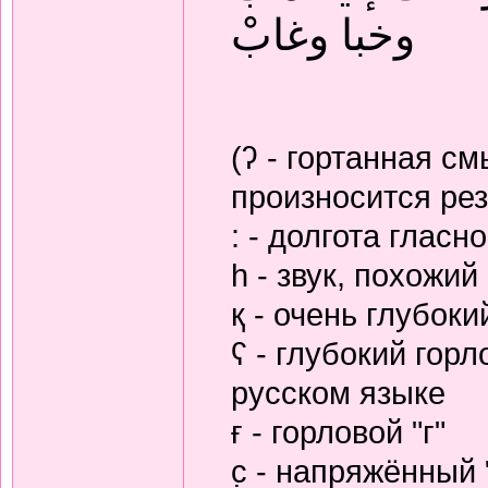
وخبا وغابْ
(ʔ - гортанная с
произносится рез
: - долгота гласно
h - звук, похожий 
қ - очень глубокий
ʕ - глубокий гор
русском языке
ғ - горловой "г"
с̣ - напряжённый 