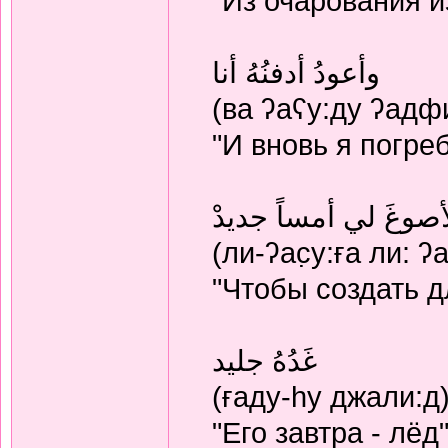
"Из очарования 
وأعودُ أدفنُهُ أنا
(ва ʔаʕу:ду ʔадфи
"И вновь я погре
أصوغَ لي أمساً جديدْ
(ли-ʔас̣у:ға ли: 
"Чтобы создать д
غَدُهُ جليد
(ғаду-hу джали:д
"Его завтра - лёд