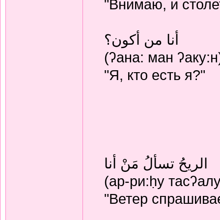
"Внимаю, и стол
أنا من أكون؟
(ʔана: ман ʔаку:н
"Я, кто есть я?"
الريحُ تسألُ مَنْ أنا
(ар-ри:ḥу тасʔалу
"Ветер спрашивае