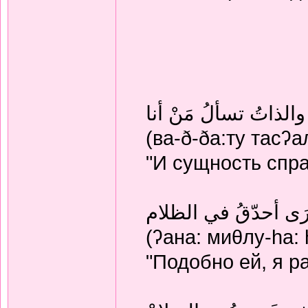
والذاتُ تسألُ مَنْ أنا
(ва-ð-ðа:ту тасʔа
"И сущность спра
رَى أحدّقُ في الظلام
(ʔана: миθлу-hа: 
"Подобно ей, я р