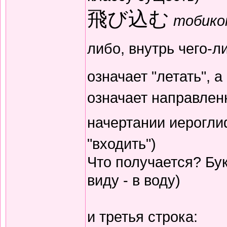
飛び込む
тобико
либо, внутрь чего-
означает "летать", 
означает направленн
начертании иерогл
"входить")
Что получается? Бук
виду - в воду)
и третья строка: