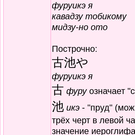
фуруикэ я
кавадзу тобикому
мидзу-но ото
Построчно:
古池や
фуруикэ я
古
фуру
означает "
池
икэ
- "пруд" (мо
трёх черт в левой ча
значение иероглифа