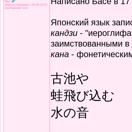
Написано Басё в 17
Пол:
Зарегистрирован: 26.05.2013
Сообщения: 114
Японский язык запи
кандзи
- "иероглифа
заимствованными в 
кана
- фонетически
古池や
蛙飛び込む
水の音