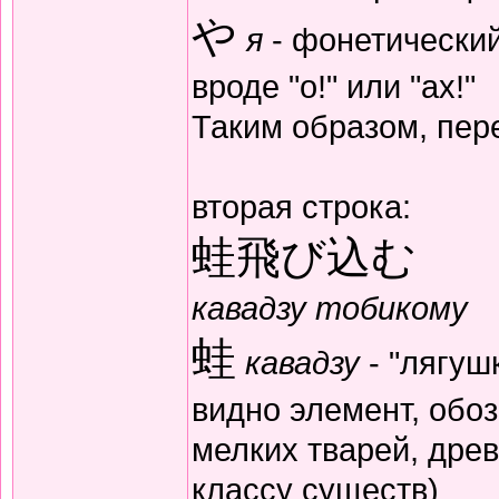
や
я
- фонетический
вроде "о!" или "ах!"
Таким образом, пере
вторая строка:
蛙飛び込む
кавадзу тобикому
蛙
кавадзу
- "лягуш
видно элемент, обо
мелких тварей, дре
классу существ)