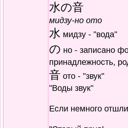
水の音
мидзу-но ото
水
мидзу - "вода"
の
но - записано ф
принадлежность, р
音
ото - "звук"
"Воды звук"
Если немного отшли