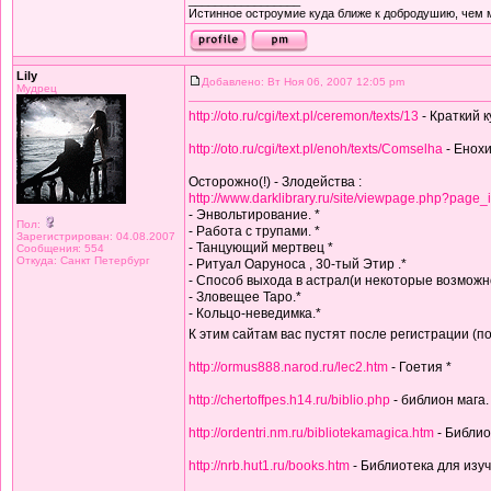
_________________
Истинное остроумие куда ближе к добродушию, чем 
Lily
Добавлено: Вт Ноя 06, 2007 12:05 pm
Мудрец
http://oto.ru/cgi/text.pl/ceremon/texts/13
- Краткий 
http://oto.ru/cgi/text.pl/enoh/texts/Comselha
- Енохи
Осторожно(!) - Злодейства :
http://www.darklibrary.ru/site/viewpage.php?page_
- Энвольтирование. *
Пол:
- Работа с трупами. *
Зарегистрирован: 04.08.2007
- Танцующий мертвец *
Сообщения: 554
Откуда: Санкт Петербург
- Ритуал Оаруноса , 30-тый Этир .*
- Способ выхода в астрал(и некоторые возможн
- Зловещее Таро.*
- Кольцо-неведимка.*
К этим сайтам вас пустят после регистрации (п
http://ormus888.narod.ru/lec2.htm
- Гоетия *
http://chertoffpes.h14.ru/biblio.php
- библион мага.
http://ordentri.nm.ru/bibliotekamagica.htm
- Библио
http://nrb.hut1.ru/books.htm
- Библиотека для изу