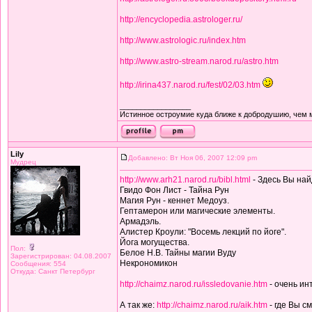
http://encyclopedia.astrologer.ru/
http://www.astrologic.ru/index.htm
http://www.astro-stream.narod.ru/astro.htm
http://irina437.narod.ru/fest/02/03.htm
_________________
Истинное остроумие куда ближе к добродушию, чем 
Lily
Добавлено: Вт Ноя 06, 2007 12:09 pm
Мудрец
http://www.arh21.narod.ru/bibl.html
- Здесь Вы най
Гвидо Фон Лист - Тайна Рун
Магия Рун - кеннет Медоуз.
Гептамерон или магические элементы.
Армадэль.
Алистер Кроули: "Восемь лекций по йоге".
Йога могущества.
Пол:
Белое Н.В. Тайны магии Вуду
Зарегистрирован: 04.08.2007
Некрономикон
Сообщения: 554
Откуда: Санкт Петербург
http://chaimz.narod.ru/issledovanie.htm
- очень ин
А так же:
http://chaimz.narod.ru/aik.htm
- где Вы с