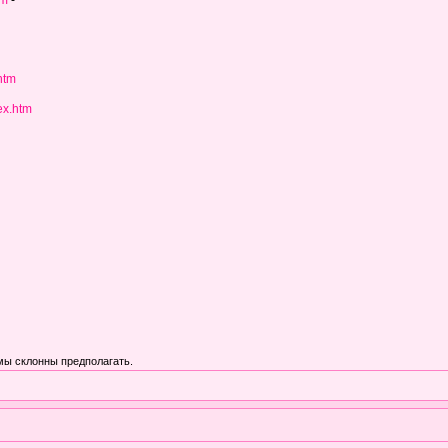
tm
-
htm
ex.htm
мы склонны предполагать.