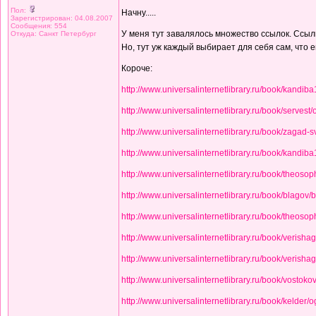
Пол:
Начну.....
Зарегистрирован: 04.08.2007
Сообщения: 554
У меня тут завалялось множество ссылок. Ссылки 
Откуда: Санкт Петербург
Но, тут уж каждый выбирает для себя сам, что 
Короче:
http://www.universalinternetlibrary.ru/book/kandiba
http://www.universalinternetlibrary.ru/book/servest/
http://www.universalinternetlibrary.ru/book/zagad-s
http://www.universalinternetlibrary.ru/book/kandiba
http://www.universalinternetlibrary.ru/book/theosop
http://www.universalinternetlibrary.ru/book/blagov/
http://www.universalinternetlibrary.ru/book/theosop
http://www.universalinternetlibrary.ru/book/verishag
http://www.universalinternetlibrary.ru/book/verisha
http://www.universalinternetlibrary.ru/book/vostoko
http://www.universalinternetlibrary.ru/book/kelder/o