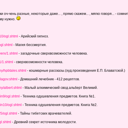
оч-чень разные, некоторые даже... , прямо скажем... , мягко говоря... - сомн
ему нужно.
10/ogl.shtml
- Арийский гипноз.
ogl.shtml
- Магия бессмертия.
verx/1.shtml
- загадочные сверхвозможности человека.
1/1.shtml
- сверхвозможности человека.
hy/hpbtales.shtml
- кошмарные рассказы.(худ.произведения Е.П. Блаватской.)
blagov.shtml
- Домашний лечебник - 412 рецептов.
hy/albert.shtml
- Малый алхимический свод.альберт Великий.
in9/ogl.shtml
- Техника одушевления предметов. Книга №1.
gin10/ogl.shtml
- Техника одушевления предметов. Книга №2.
v5/ogl.shtml
- Тайны тибетских врачевателей.
gl.shtml
- Древний секрет источника молодости.