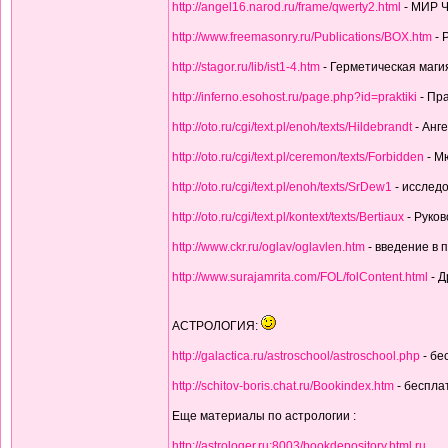
http://angel16.narod.ru/frame/qwerty2.html
- МИР 
http://www.freemasonry.ru/Publications/BOX.htm
- 
http://stagor.ru/lib/ist1-4.htm
- Герметическая магия
http://inferno.esohost.ru/page.php?id=praktiki
- Пра
http://oto.ru/cgi/text.pl/enoh/texts/Hildebrandt
- Анг
http://oto.ru/cgi/text.pl/ceremon/texts/Forbidden
- М
http://oto.ru/cgi/text.pl/enoh/texts/SrDew1
- исследо
http://oto.ru/cgi/text.pl/kontext/texts/Bertiaux
- Руков
http://www.ckr.ru/oglav/oglavlen.htm
- введение в 
http://www.surajamrita.com/FOL/folContent.html
- Д
АСТРОЛОГИЯ:
http://galactica.ru/astroschool/astroschool.php
- бе
http://schitov-boris.chat.ru/Bookindex.htm
- беспла
Еще материалы по астрологии :
http://astrologer.ru:8003/bookdepository.html.ru