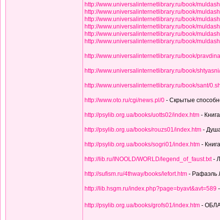
http://www.universalinternetlibrary.ru/book/muldas
http://www.universalinternetlibrary.ru/book/muldas
http://www.universalinternetlibrary.ru/book/muldas
http://www.universalinternetlibrary.ru/book/muldas
http://www.universalinternetlibrary.ru/book/muldas
http://www.universalinternetlibrary.ru/book/muldas
http://www.universalinternetlibrary.ru/book/pravdin
http://www.universalinternetlibrary.ru/book/shtyasni
http://www.universalinternetlibrary.ru/book/sant/0.s
http://www.oto.ru/cgi/news.pl/0
- Скрытые способн
http://psylib.org.ua/books/uotts02/index.htm
- Книга
http://psylib.org.ua/books/rouzs01/index.htm
- Душа
http://psylib.org.ua/books/sogri01/index.htm
- Книг
http://lib.ru/INOOLD/WORLD/legend_of_faust.txt
- 
http://sufism.ru/4thway/books/lefort.htm
- Рафаэль 
http://lib.hsgm.ru/index.php?page=byavt&avt=589
-
http://psylib.org.ua/books/grofs01/index.htm
- ОБЛ