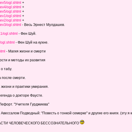
hev5/ogl.shtml
+
hev4/ogl.shtml
+
hev5/ogl.shtml
+
hev1/ogl.shtml
+
hev2/ogl.shtml
+
hev3/ogl.shtml
- Весь Эрнест Мулдашев.
a1/ogl.shtml
- Фен Шуй.
/ogl.shtml
- Фен Шуй на кухне.
html
- Магия жизни и смерти
ости и методы их развития
 о табу.
 после смерти.
а жизни и практики умирания.
Легенда о докторе Фаусте.
Лефорт. "Учителя Гурджиева"
 Авессалом Подводный: "Повесть о тонкой семерке" и другие его книги. (эту я 
АСТИ ЧЕЛОВЕЧЕСКОГО БЕССОЗНАТЕЛЬНОГО