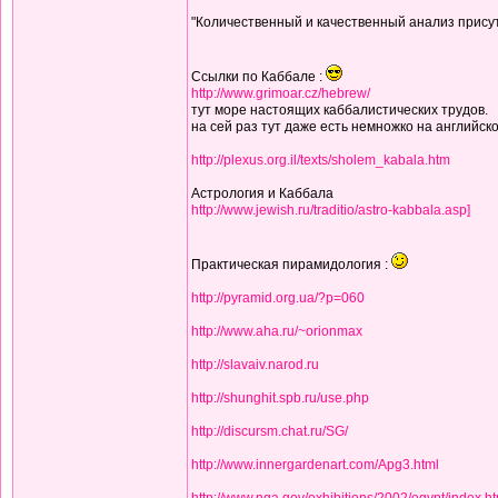
"Количественный и качественный анализ присут
Ссылки по Каббале :
http://www.grimoar.cz/hebrew/
тут море настоящих каббалистических трудов.
на сей раз тут даже есть немножко на английск
http://plexus.org.il/texts/sholem_kabala.htm
Астрология и Каббала
http://www.jewish.ru/traditio/astro-kabbala.asp]
Практическая пирамидология :
http://pyramid.org.ua/?p=060
http://www.aha.ru/~orionmax
http://slavaiv.narod.ru
http://shunghit.spb.ru/use.php
http://discursm.chat.ru/SG/
http://www.innergardenart.com/Apg3.html