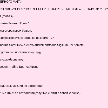
ЧЕРНОГО МАГА *
РИТУАЛ СМЕРТИ И ВОСКРЕСЕНИЯ , ПОГРЕБЕНИЕ И МЕСТЬ , ПОИСКИ УТРА
 (глава 4)
ктики Темного Пути *
елы сторожевых башен.
юнхенское руководство по некромантии
вания Soror Dew о енохианском символе Sigillum Dei Aemeth.
одство по Гностическому Вуду
психокибернетику
ревняя тайна Цветка Жизни
сплатные лекции по астрологии.
тные книги по астрологии(голубые кнопки в левой колонке).