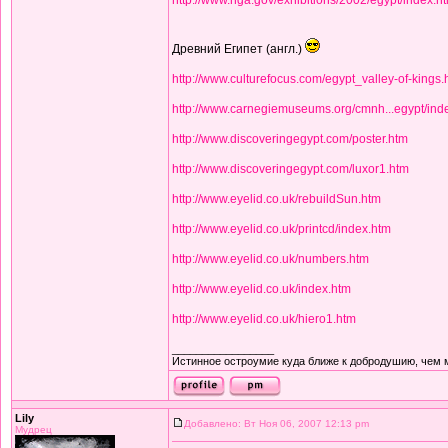
http://www.nga.gov/exhibitions/2002/egypt/index.h
Древний Египет (англ.)
http://www.culturefocus.com/egypt_valley-of-kings.
http://www.carnegiemuseums.org/cmnh...egypt/ind
http://www.discoveringegypt.com/poster.htm
http://www.discoveringegypt.com/luxor1.htm
http://www.eyelid.co.uk/rebuildSun.htm
http://www.eyelid.co.uk/printcd/index.htm
http://www.eyelid.co.uk/numbers.htm
http://www.eyelid.co.uk/index.htm
http://www.eyelid.co.uk/hiero1.htm
_________________
Истинное остроумие куда ближе к добродушию, чем 
Lily
Добавлено: Вт Ноя 06, 2007 12:13 pm
Мудрец