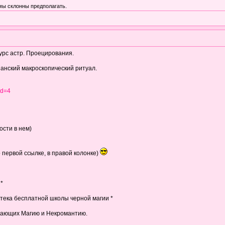
мы склонны предполагать.
курс астр. Проецирования.
анский макроскопический ритуал.
id=4
ости в нем)
о первой ссылке, в правой колонке)
 *
тека бесплатной школы черной магии *
чающих Магию и Некромантию.