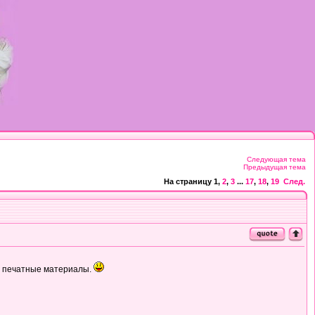
Следующая тема
Предыдущая тема
На страницу
1
,
2
,
3
...
17
,
18
,
19
След.
ие печатные материалы.