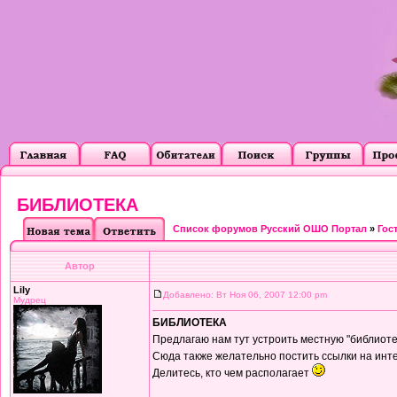
БИБЛИОТЕКА
Список форумов Русский ОШО Портал
»
Гос
Автор
Lily
Добавлено: Вт Ноя 06, 2007 12:00 pm
Мудрец
БИБЛИОТЕКА
Предлагаю нам тут устроить местную "библиоте
Сюда также желательно постить ссылки на ин
Делитесь, кто чем располагает