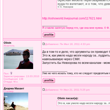
офисная мебель переговаривается 
куда-то взлетают, и о том, что д
© А. Невзоров
http://oshoworld.livejournal.com/117621.html
_________________
Я ставлю запятую перед что, где она мне нужна. © Ф.
Olivin
Добавлено: Пн Июл 18, 2011 4:33 pm
Искатель
Да в том-то и дело, что аргументы он приводит 
Это ж, как умело надо мозги народу за...пудрить,
навязываемую через СМИ.
Запустить бы Невзорова по всем каналам - мож
_________________
Уже не чего искать тому, кто не следует предвзятым
Пол:
Зарегистрирован: 13.03.2010
Сообщения: 138
Откуда: М.о.
Дхарма Махант
Добавлено: Чт Июл 21, 2011 5:25 pm
Сталкер.
Olivin писал(а):
Это ж, как умело надо мозги народу за...п