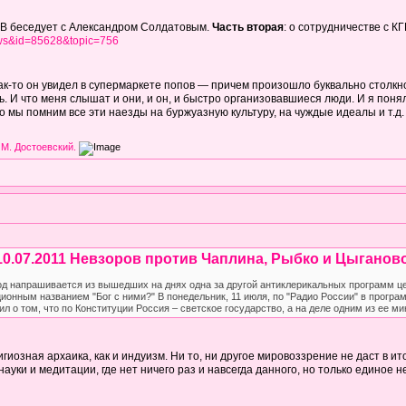
беседует с Александром Солдатовым.
Часть вторая
: о сотрудничестве с К
news&id=85628&topic=756
к-то он увидел в супермаркете попов — причем произошло буквально столкно
ть. И что меня слышат и они, и он, и быстро организовавшиеся люди. И я понял
о мы помним все эти наезды на буржуазную культуру, на чуждые идеалы и т.д.
 М. Достоевский.
0.07.2011 Невзоров против Чаплина, Рыбко и Цыгановой
д напрашивается из вышедших на днях одна за другой антиклерикальных программ це
ионным названием "Бог с ними?" В понедельник, 11 июля, по "Радио России" в прогр
 о том, что по Конституции Россия – светское государство, а на деле одним из ее м
гиозная архаика, как и индуизм. Ни то, ни другое мировоззрение не даст в и
ез науки и медитации, где нет ничего раз и навсегда данного, но только еди