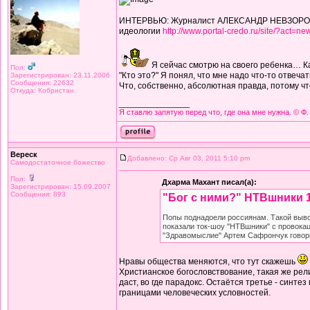
ИНТЕРВЬЮ: Журналист АЛЕКСАНДР НЕВЗОРОВ 
идеологии
http://www.portal-credo.ru/site/?act=
Я сейчас смотрю на своего ребенка… Ка
Пол:
"Кто это?" Я понял, что мне надо что-то отвеча
Зарегистрирован: 23.11.2006
Сообщения: 22632
Что, собственно, абсолютная правда, потому чт
Откуда: Кобристан.
_________________
Я ставлю запятую перед что, где она мне нужна. © Ф.
Вереск
Добавлено: Ср Авг 03, 2011 5:10 pm
Самодостаточное божество
Пол:
Дхарма Махант писал(а):
Зарегистрирован: 15.09.2007
Сообщения: 893
"Бог с ними?" НТВшники 1
Попы поднадоели россиянам. Такой выво
показали ток-шоу "НТВшники" с провокац
"Здравомыслие" Артем Сафрончук говорил
Нравы общества меняются, что тут скажешь
Христианское богословствование, такая же рели
даст, во где парадокс. Остаётся третье - синт
границами человеческих условностей.