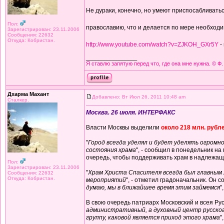
Не дураки, конечно, но умеют приспосабливаться
Пол:
православию, что и делается по мере необхо
Зарегистрирован: 23.11.2006
Сообщения: 22632
Откуда: Кобристан.
http://www.youtube.com/watch?v=ZJKOH_GXr5Y
-
_________________
Я ставлю запятую перед что, где она мне нужна. © Ф.
Дхарма Махант
Добавлено: Вт Июл 26, 2011 10:48 am
Сталкер.
Москва. 26 июля. ИНТЕРФАКС
Власти Москвы выделили
около 218 млн. рубле
"
Город всегда уделял и будет уделять огром
состояния храма
", - сообщил в понедельник н
очередь, чтобы поддерживать храм в надлежащ
Пол:
Зарегистрирован: 23.11.2006
"
Храм Христа Спасителя всегда был главным 
Сообщения: 22632
Откуда: Кобристан.
мероприятий
", - отметил градоначальник. Он 
думаю, мы в ближайшее время этим займемся
"
В свою очередь патриарх Московский и всея Р
административный, а духовный центр русског
группу, каковой является приход этого храма
"