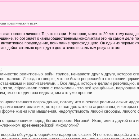
ова практически у всех.
ывает своего личного. То, что говорит Невзоров, каких-то 20 лет тому назад 
шание, то бог знает к каким общественным конфликтам это на самом деле приве
и интуитивное предвидение, понимание происходящего. Он один из первых кто
игию, действительно приведут к достаточно печальным результатам.
в
:
оличество религиозных войн, трупов, ненависти друг у другу, которое с
о, далеко. И когда я говорю, что не было репрессий в отношении церкв
ставниками и воспитателями... Все люди, которые делали революцию, в
, жгли, сбрасывали попов с колоколен -
это всё крещённые, верующие 
дим, мы его один раз видели, мы это уже прошли.
го нравственного возрождения, потому что в основе религии лежит чудо
авраамических религиях, которые все достаточно агрессивны, и которые
й форме жизни или мышления, недопустимость любой свободы, любого с
я с преклонением перед богом-евреем: Иеговой, Яхве, или в другой его 
оклонником древнееврейской мифологии?
 всерьёз обсуждать еврейские народные сказки. Я не готов всерьёз это 