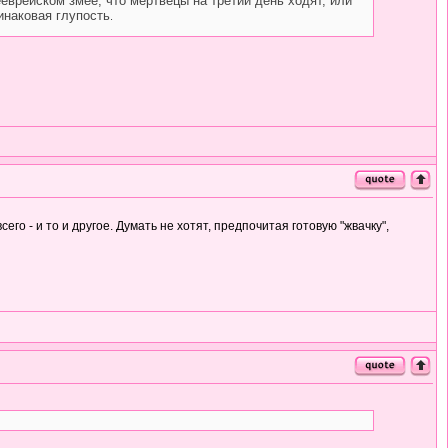
ееврейском змее, что мертвецы на третий день ходят, или
инаковая глупость
.
всего - и то и другое. Думать не хотят, предпочитая готовую "жвачку",