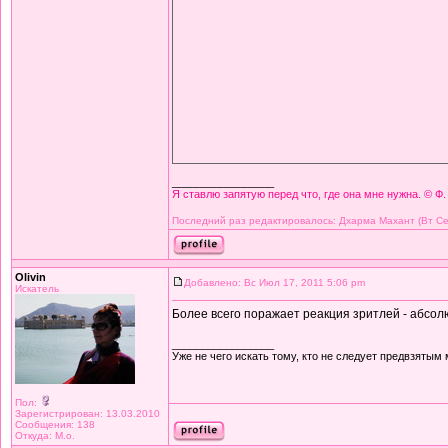
_________________
Я ставлю запятую перед что, где она мне нужна. © Ф.
Последний раз редактировалось: Дхарма Махант (Вт Сен
Olivin
Добавлено: Вс Июл 17, 2011 5:06 pm
Искатель
Более всего поражает реакция зритлей - абсол
_________________
Уже не чего искать тому, кто не следует предвзятым
Пол:
Зарегистрирован: 13.03.2010
Сообщения: 138
Откуда: М.о.