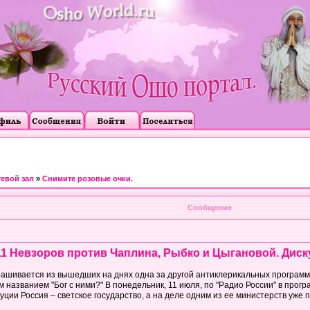
тевой зал
»
Снимите розовые очки.
Сообщение
11 Невзоров против Чаплина, Рыбко и Цыгановой. Диску
ашивается из вышедших на днях одна за другой антиклерикальных программ 
 названием "Бог с ними?" В понедельник, 11 июля, по "Радио России" в про
уции Россия – светское государство, а на деле одним из ее министерств уже