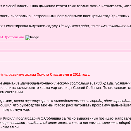
 к любой власти. Ошо движение кстати тоже вполне можно истолковать, как под
димости либерально настроенными боголюбивыми пастырями стад Христовых.
 вот смонтировал видеонескладуху.
Не корысти ради, но токмо исключител
 М. Достоевский.
й на развитие храма Христа Спасителя в 2011 году.
ное внимание материально-техническому состоянию зданий храма. Поэтому
а попечительском совете храма мэр столицы Сергей Собянин. По его словам, 
ем состоянии.
храмом, играл огромную роль в жизнедеятельности города, здесь проводи
сообщил, что руководство Москвы готово рассматривать программу дальнейшег
, - подчеркнул мэр.
уси Кирилл поблагодарил С.Собянина за "ясно выраженную позицию, направле
о православия, и забота об этом храме в каком-то смысле является общей
, - сказал он.