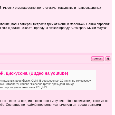
ГБ, мыслях о монашестве, попе-стукаче, кощунстве и православии как
вение, попы замерли метрах в трех от меня, и маленький Сашка спросил:
, что я должен сказать правду. Я сказал правду: "Это враги Микки Мауса".
. Дискуссия. (Видео на youtube)
нтральных российских СМИ. В воскресенье, 10 июля, по телевизору
амме Виталия Ушканова "Персона грата" президент Фонда
инистерств уже почти стала РПЦ МП.
тоге ответов на подлинные вопросы ищущих... Но и атеизм ведь тоже их не
ное небо. Сознание не подёлённое религиозными или антирелигиозными