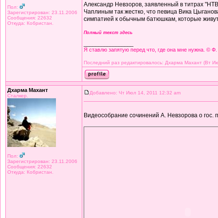
Александр Невзоров, заявленный в титрах "НТ
Пол:
Чаплиным так жестко, что певица Вика Цыганова
Зарегистрирован: 23.11.2006
Сообщения: 22632
симпатией к обычным батюшкам, которые живут 
Откуда: Кобристан.
Полный текст здесь
_________________
Я ставлю запятую перед что, где она мне нужна. © Ф.
Последний раз редактировалось: Дхарма Махант (Вт Июл
Дхарма Махант
Добавлено: Чт Июл 14, 2011 12:32 am
Сталкер.
Видеособрание сочинений А. Невзорова о гос. 
Пол:
Зарегистрирован: 23.11.2006
Сообщения: 22632
Откуда: Кобристан.