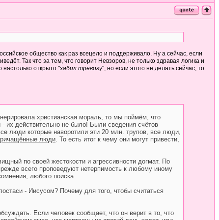
российское общество как раз всецело и поддерживало. Ну а сейчас, если
дёт. Так что за тем, что говорит Невзоров, не только здравая логика и
 настолько открыто "
забил тревогу
", но если этого не делать сейчас, то
генерировала христианская мораль, то мы поймём, что
и - их действительно не было! Были сведения счётов
се люди которые наворотили эти 20 млн. трупов, все люди,
причащённые люди
. То есть итог к чему они могут привести,
вищный по своей жестокости и агрессивности догмат. По
 прежде всего проповедуют нетерпимость к любому иному
омнения, любого поиска.
ипостаси - Иисусом? Почему для того, чтобы считаться
обсуждать. Если человек сообщает, что он верит в то, что