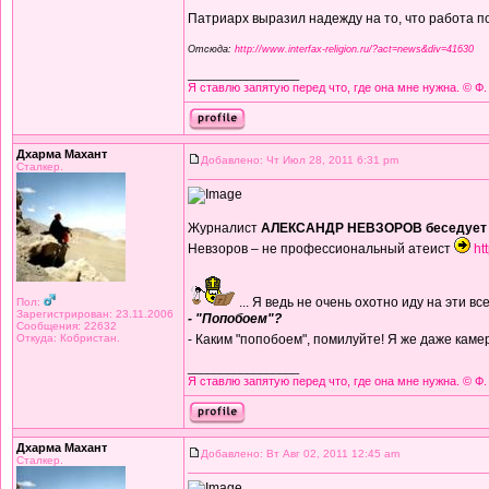
Патриарх выразил надежду на то, что работа п
Отсюда:
http://www.interfax-religion.ru/?act=news&div=41630
_________________
Я ставлю запятую перед что, где она мне нужна. © Ф.
Дхарма Махант
Добавлено: Чт Июл 28, 2011 6:31 pm
Сталкер.
Журналист
АЛЕКСАНДР НЕВЗОРОВ беседует 
Невзоров – не профессиональный атеист
ht
... Я ведь не очень охотно иду на эти
Пол:
Зарегистрирован: 23.11.2006
- "Попобоем"?
Сообщения: 22632
Откуда: Кобристан.
- Каким "попобоем", помилуйте! Я же даже камеру
_________________
Я ставлю запятую перед что, где она мне нужна. © Ф.
Дхарма Махант
Добавлено: Вт Авг 02, 2011 12:45 am
Сталкер.