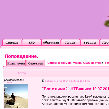
Поповедение.
Список форумов Русский ОШО Портал
»
Гос
Автор
Дхарма Махант
Добавлено: Ср Июл 13, 2011 11:14 am
Сталкер.
"Бог с ними?" НТВшники 10.07.20
Попы поднадоели россиянам. Такой вывод напр
показали ток-шоу "НТВшники" с провокационным
Артем Сафрончук говорил о том, что по Констит