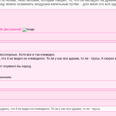
по ночам, либо человек, который говорит, то, что он беседует на древн
евицу можно осеменить воздушно-капельным путём. - для меня это всё од
 М. Достоевский.
бесспорные. Хотя все и так очевидно.
 что б не видел он очевидного. То ли у нас все дураки, то ли - трусы. А скорее 
ет поумнел бы народ.
 мнениям.
удрить, что б не видел он очевидного. То ли у нас все дураки, то ли - трусы.