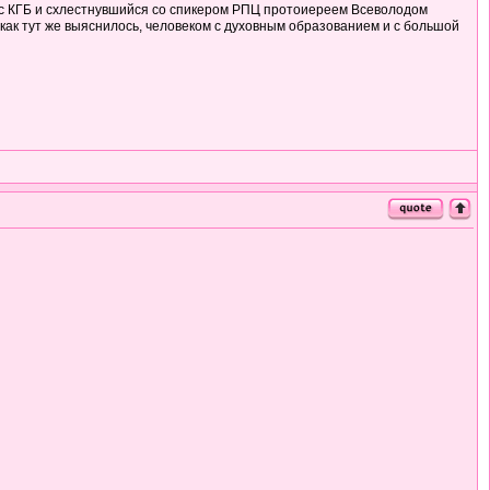
и с КГБ и схлестнувшийся со спикером РПЦ протоиереем Всеволодом
, как тут же выяснилось, человеком с духовным образованием и с большой