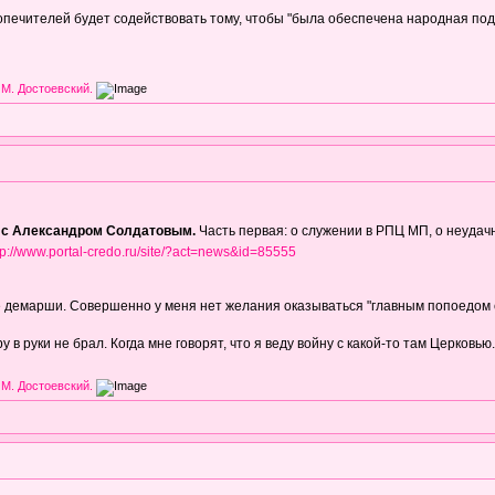
опечителей будет содействовать тому, чтобы "была обеспечена народная по
 М. Достоевский.
с Александром Солдатовым.
Часть первая: о служении в РПЦ МП, о неудачн
tp://www.portal-credo.ru/site/?act=news&id=85555
 все демарши. Совершенно у меня нет желания оказываться "главным попоедом 
 в руки не брал. Когда мне говорят, что я веду войну с какой-то там Церковью.
 М. Достоевский.