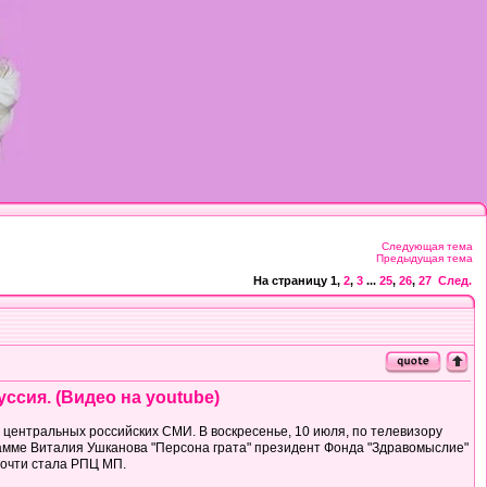
Следующая тема
Предыдущая тема
На страницу
1
,
2
,
3
...
25
,
26
,
27
След.
ссия. (Видео на youtube)
центральных российских СМИ. В воскресенье, 10 июля, по телевизору
грамме Виталия Ушканова "Персона грата" президент Фонда "Здравомыслие"
 почти стала РПЦ МП.