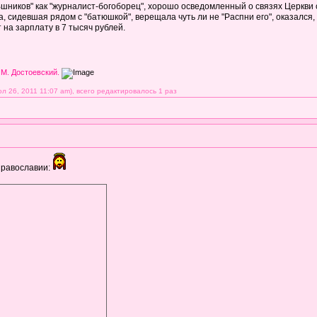
Вшников" как "журналист-богоборец", хорошо осведомленный о связях Церкв
, сидевшая рядом с "батюшкой", верещала чуть ли не "Распни его", оказался
на зарплату в 7 тысяч рублей.
 М. Достоевский.
 26, 2011 11:07 am), всего редактировалось 1 раз
православии: