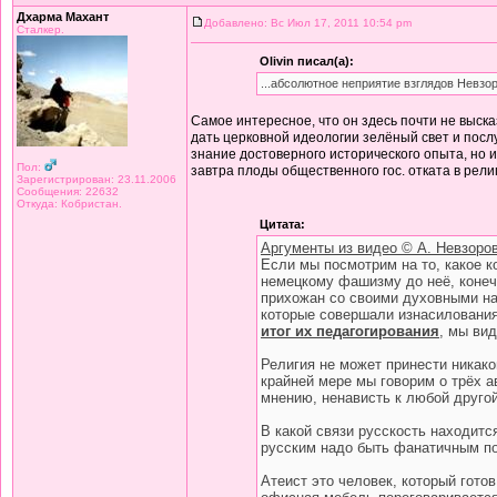
Дхарма Махант
Добавлено: Вс Июл 17, 2011 10:54 pm
Сталкер.
Olivin писал(а):
...абсолютное неприятие взглядов Невзор
Самое интересное, что он здесь почти не высказ
дать церковной идеологии зелёный свет и послу
знание достоверного исторического опыта, но 
Пол:
завтра плоды общественного гос. отката в рел
Зарегистрирован: 23.11.2006
Сообщения: 22632
Откуда: Кобристан.
Цитата:
Аргументы из видео © А. Невзоро
Если мы посмотрим на то, какое к
немецкому фашизму до неё, конечн
прихожан со своими духовными на
которые совершали изнасилования
итог их педагогирования
, мы ви
Религия не может принести никако
крайней мере мы говорим о трёх 
мнению, ненависть к любой друго
В какой связи русскость находитс
русским надо быть фанатичным п
Атеист это человек, который готов