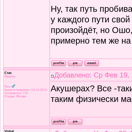
Ну, так путь пробив
у каждого пути сво
произойдёт, но Ошо,
примерно тем же на 
Стас
Добавлено: Ср Фев 19, 
Мудрец
Акушерах? Все -так
Пол:
Зарегистрирован: 13.10.2013
Сообщения: 710
таким физически м
Откуда: Москва
Vishal