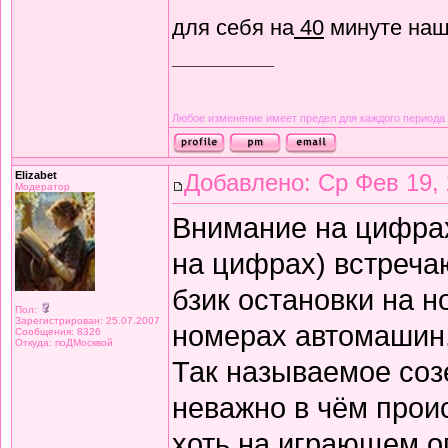
для себя на
40
минуте наш
_________________
Любое изменение имеет предел для каждого периода
Elizabet
Добавлено: Ср Фев 19, 
Модератор
Внимание на цифр
на цифрах) встреча
бзик остановки на н
Пол:
Зарегистрирован: 25.07.2007
номерах автомашин,
Сообщения: 8326
Откуда: поДМосквой
Так называемое соз
неважно в чём проис
хоть на играющем ог