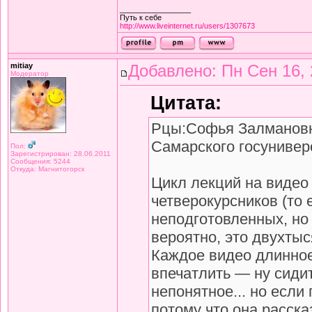
_________________
Путь к себе
http://www.liveinternet.ru/users/1307673
mitiay
Добавлено: Пн Сен 16, 
Модератор
Цитата:
Рцы:Софья Залманов
Самарского госунивер
Пол:
Зарегистрирован: 28.06.2011
Сообщения: 5244
Откуда: Магнитогорск
Цикл лекций на видео
четверокурсников (то 
неподготовленных, но 
вероятно, это двухтыс
Каждое видео длинное
впечатлить — ну сидит
непонятное... но если
потому что она расск