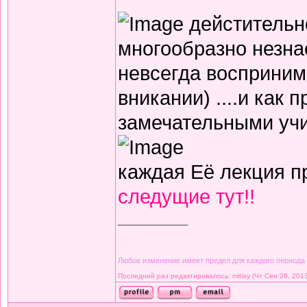
дейстительн
многообразно незна
невсегда восприним
вникании) ....и как
замечательными уч
каждая Её лекция п
следущие тут!!
_________________
Любое изменение имеет предел для каждого периода
Последний раз редактировалось: mitiay (Чт Сен 26, 2013