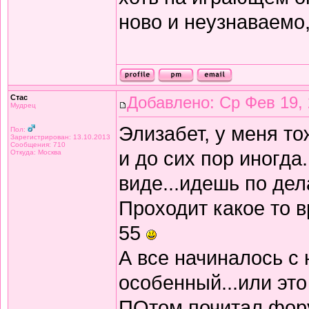
ново и неузнаваемо
Стас
Добавлено: Ср Фев 19, 
Мудрец
Элизабет, у меня то
Пол:
Зарегистрирован: 13.10.2013
Сообщения: 710
и до сих пор иногда
Откуда: Москва
виде...идешь по дел
Проходит какое то вр
55
А все начиналось с 
особенный...или это
ПОтом почитал фор