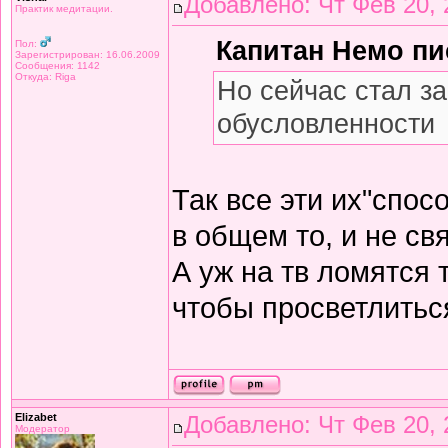
Добавлено: Чт Фев 20, 
Практик медитации.
Капитан Немо пис
Пол:
Зарегистрирован: 16.06.2009
Сообщения: 1142
Откуда: Riga
Но сейчас стал за
обусловленности
Так все эти их"спос
в общем то, и не св
А уж на тв ломятся т
чтобы просветлить
Elizabet
Добавлено: Чт Фев 20, 
Модератор