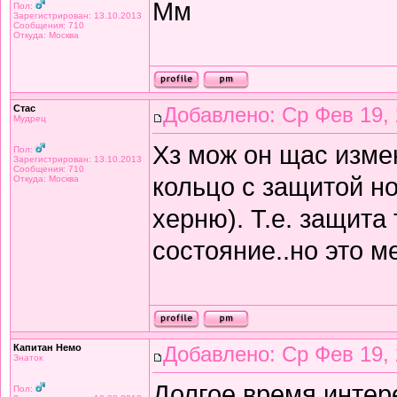
Мм
Пол:
Зарегистрирован: 13.10.2013
Сообщения: 710
Откуда: Москва
Стас
Добавлено: Ср Фев 19, 
Мудрец
Хз мож он щас изме
Пол:
Зарегистрирован: 13.10.2013
Сообщения: 710
кольцо с защитой н
Откуда: Москва
херню). Т.е. защита 
состояние..но это м
Капитан Немо
Добавлено: Ср Фев 19, 
Знаток
Долгое время интер
Пол: