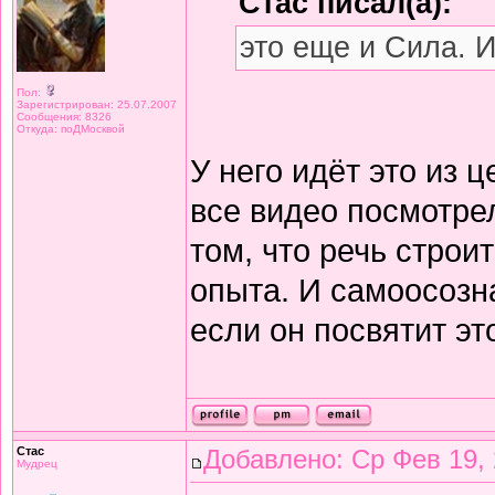
Стас писал(а):
это еще и Сила. И
Пол:
Зарегистрирован: 25.07.2007
Сообщения: 8326
Откуда: поДМосквой
У него идёт это из 
все видео посмотрел
том, что речь строи
опыта. И самоосозн
если он посвятит э
Стас
Добавлено: Ср Фев 19, 
Мудрец