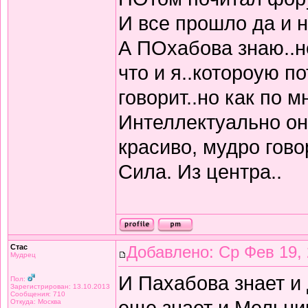
И все прошло да и н
А ПОхабова знаю..не
что и я..котороую 
говорит..но как по 
Интеллектуально он 
красиво, мудро гово
Сила. Из центра..
Стас
Добавлено: Ср Фев 19, 
Мудрец
И Пахабова знает и 
Пол:
Зарегистрирован: 13.10.2013
Сообщения: 710
еще знает и Мельник
Откуда: Москва