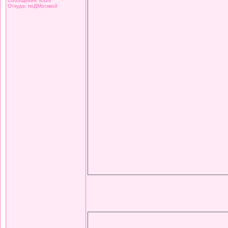
Сообщения: 8326
Откуда: поДМосквой