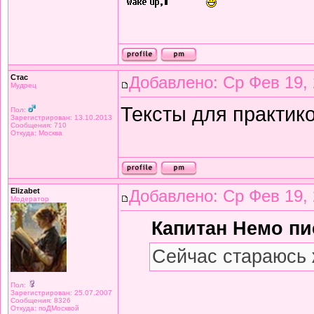
Стас
Добавлено: Ср Фев 19, 
Мудрец
Тексты для практико
Пол:
Зарегистрирован: 13.10.2013
Сообщения: 710
Откуда: Москва
Elizabet
Добавлено: Ср Фев 19, 
Модератор
Капитан Немо пис
Сейчас стараюсь 
Пол:
Зарегистрирован: 25.07.2007
Сообщения: 8326
Откуда: поДМосквой