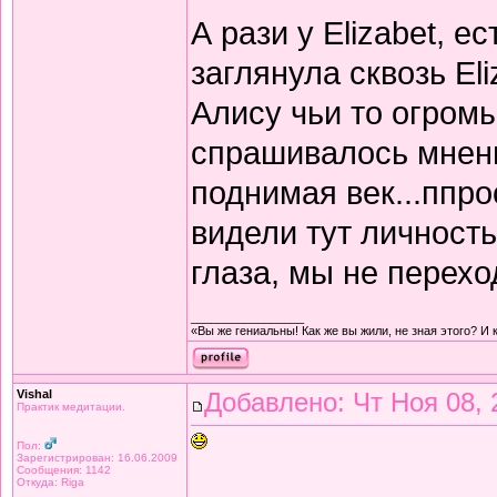
А рази у Elizabet, е
заглянула сквозь Eli
Алису чьи то огромы
спрашивалось мнени
поднимая век...ппро
видели тут личность
глаза, мы не перехо
_________________
«Вы же гениальны! Как же вы жили, не зная этого? И 
Vishal
Добавлено: Чт Ноя 08, 
Практик медитации.
Пол:
Зарегистрирован: 16.06.2009
Сообщения: 1142
Откуда: Riga