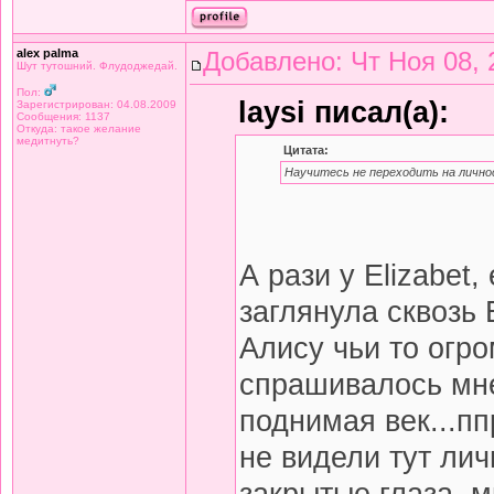
alex palma
Добавлено: Чт Ноя 08, 
Шут тутошний. Флудоджедай.
Пол:
laysi писал(а):
Зарегистрирован: 04.08.2009
Сообщения: 1137
Откуда: такое желание
медитнуть?
Цитата:
Научитесь не переходить на личнос
А рази у Elizabet
заглянула сквозь E
Алису чьи то огро
спрашивалось мне
поднимая век...пп
не видели тут личн