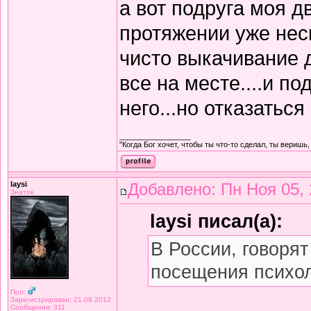
а вот подруга моя д
протяжении уже неск
чисто выкачивание д
все на месте....и по
него...но отказаться
_________________
"Когда Бог хочет, чтобы ты что-то сделал, ты веpишь, 
laysi
Добавлено: Пн Ноя 05, 
Знаток
laysi писал(а):
В России, говорят
посещения психол
Пол:
Зарегистрирован: 21.09.2012
Сообщения: 311