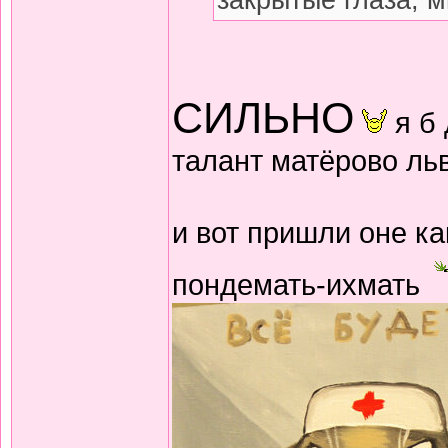
закрытые глаза, м
СИЛЬНО
я б 
талант матёрово ль
и вот пришли оне к
пондемать-ихмать