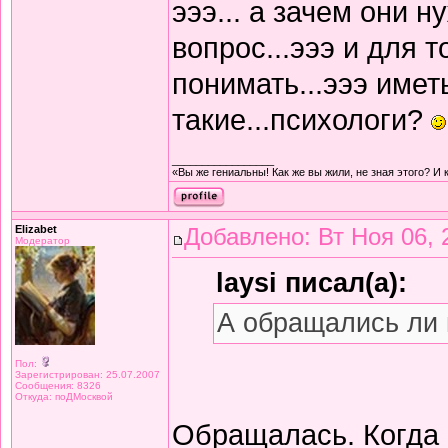
эээ... а зачем они 
вопрос...эээ и для т
понимать...эээ имет
такие...психологи?
_________________
«Вы же гениальны! Как же вы жили, не зная этого? И 
Elizabet
Добавлено: Вт Ноя 06, 
Модератор
laysi писал(а):
А обращались ли 
Пол:
Зарегистрирован: 25.07.2007
Сообщения: 8326
Откуда: поДМосквой
Обращалась. Когда 