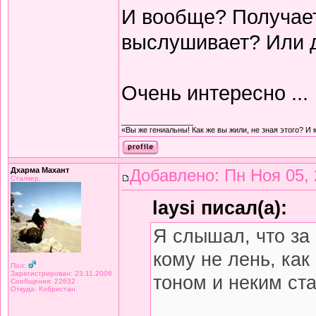
И вообще? Получает
выслушивает? Или 
Очень интересно ...
_________________
«Вы же гениальны! Как же вы жили, не зная этого? И 
Дхарма Махант
Добавлено: Пн Ноя 05, 
Сталкер.
laysi писал(а):
Я слышал, что за
кому не лень, как
Пол:
Зарегистрирован: 23.11.2006
тоном и неким ст
Сообщения: 22632
Откуда: Кобристан.