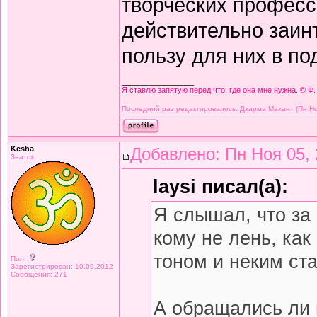
творческих професс
действительно заин
пользу для них в по
_________________
Я ставлю запятую перед что, где она мне нужна. © Ф.
Последний раз редактировалось: Дхарма Махант (Пн Ноя
Kesha
Добавлено: Пн Ноя 05, 
Знаток
laysi писал(а):
Я слышал, что за
кому не лень, как
тоном и неким ст
Пол:
Зарегистрирован: 10.09.2012
Сообщения: 271
А обращались ли 