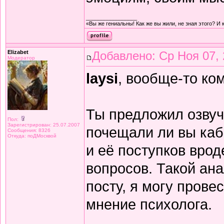
_________________
«Вы же гениальны! Как же вы жили, не зная этого? И 
Elizabet
Добавлено: Ср Ноя 07, 
Модератор
laysi
, вообще-то ко
Ты предложил озвуч
Пол:
Зарегистрирован: 25.07.2007
почещали ли вы каб
Сообщения: 8326
Откуда: поДМосквой
и её поступков врод
вопросов. Такой ан
посту, я могу прове
мнение психолога.