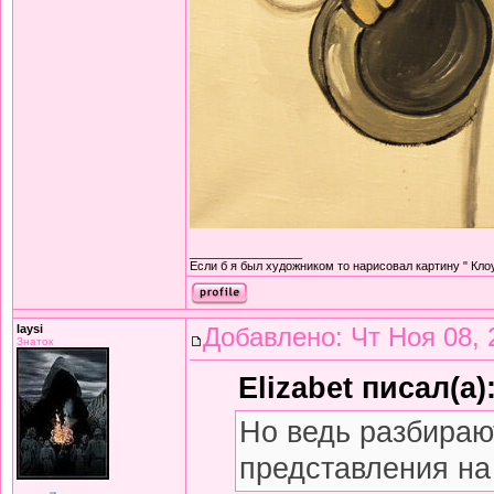
_________________
Если б я был художником то нарисовал картину " К
laysi
Добавлено: Чт Ноя 08, 
Знаток
Elizabet писал(а)
Но ведь разбираю
представления на