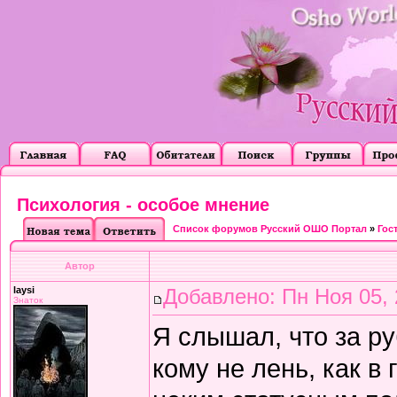
Психология - особое мнение
Список форумов Русский ОШО Портал
»
Гос
Автор
laysi
Добавлено: Пн Ноя 05, 
Знаток
Я слышал, что за р
кому не лень, как в