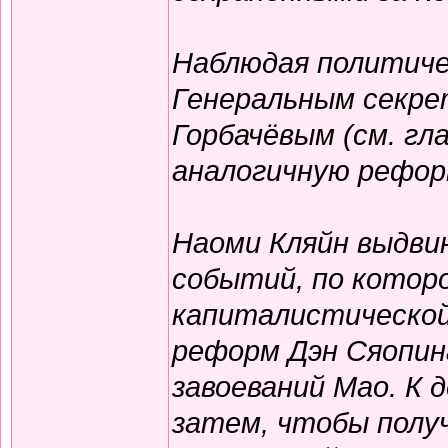
Наблюдая политиче
Генеральным секр
Горбачёвым (см. гл
аналогичную рефор
Наоми Кляйн выдви
событий, по котор
капиталистической
реформ Дэн Сяопина
завоеваний Мао. К 
затем, чтобы полу