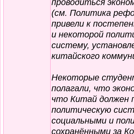
проводиться эконо
(см. Политика реф
привели к постепе
и некоторой полит
систему, установл
китайского коммун
Некоторые студен
полагали, что эко
что Китай должен 
политическую сист
социальными и пол
сохранёнными за К