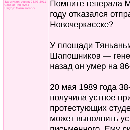
Помните генерала М
Зарегистрирован: 28.06.2011
Сообщения: 5244
Откуда: Магнитогорск
году отказался отпр
Новочеркасске?
У площади Тяньаньм
Шапошников — гене
назад он умер на 86
20 мая 1989 года 38
получила устное пр
протестующих студе
может выполнить ус
письменного. Ему ск