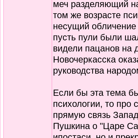
меч разделяющий на
том же возрасте пси
несущий обличение 
пусть пули были ша
видели пацанов на 
Новочеркасска ока
руководства народом
Если бы эта тема б
психологии, то про
прямую связь Запад
Пушкина о "Царе Са
ипостаси, но и пре