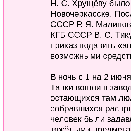
Н. С. Хрущёву было
Новочеркасске. Пос
СССР Р. Я. Малино
КГБ СССР В. С. Тик
приказ подавить «а
возможными средств
В ночь с 1 на 2 июн
Танки вошли в заво
остающихся там люд
собравшихся распро
человек были задав
тяжёлыми предметам