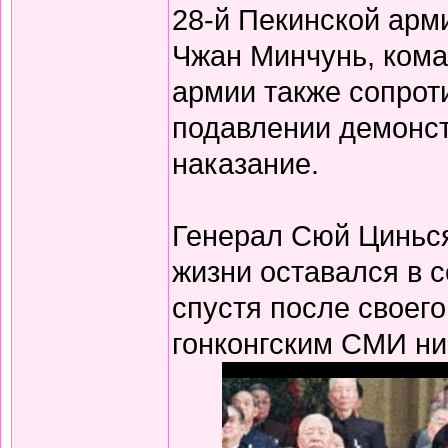
28-й Пекинской арм
Чжан Минчунь, кома
армии также сопрот
подавлении демонст
наказание.
Генерал Сюй Цинься
жизни оставался в с
спустя после своег
гонконгским СМИ ни