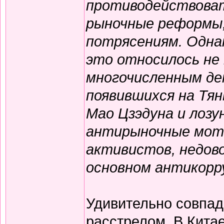
противодействоват
рыночные реформы,
потрясениям. Одна
это относилось не 
многочисленным де
появившихся на Тян
Мао Цзэдуна и лозу
антирыночные моти
активистов, недово
основном антикорр
Удивительно совпад
расстрелом. В Китае