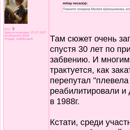
mitiay писал(а):
Помните генерала Матвея Шапошникова, кото
Пол:
Зарегистрирован: 25.07.2007
Там сюжет очень за
Сообщения: 8326
Откуда: поДМосквой
спустя 30 лет по п
забвению. И многим
трактуется, как зак
перепутал "плевела
реабилитировали и 
в 1988г.
Кстати, среди учас