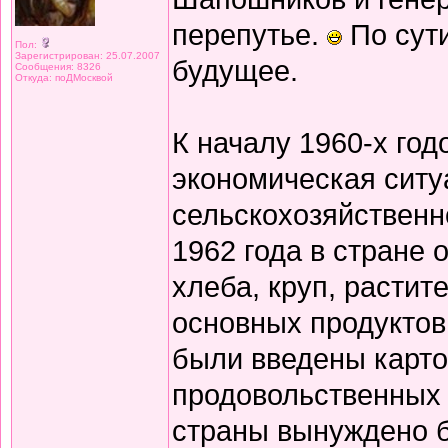
перепутье.
По сут
Пол:
Зарегистрирован: 25.07.2007
будущее.
Сообщения: 8326
Откуда: поДМосквой
К началу 1960-х го
экономическая ситу
сельскохозяйственн
1962 года в стране
хлеба, круп, растит
основных продуктов
были введены карто
продовольственных 
страны вынуждено б