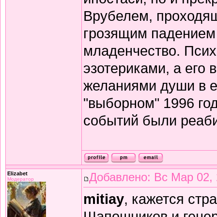
Врубелем, проходящ
грозящим падением 
младенчество. Психи
эзотериками, а его
желаниями души в её
"выборном" 1996 го
событий были реаби
Elizabet
Добавлено: Вс Мар 02, 
Модератор
mitiay
, кажется стр
Шапошников и генер