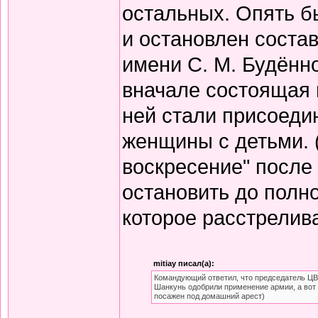
остальных. Опять б
и остановлен состав
имени С. М. Будённо
вначале состоящая и
ней стали присоеди
женщины с детьми. 
воскресение" после
остановить до полно
которое расстрелив
mitiay писал(а):
Командующий ответил, что председатель ЦВ
Шанкунь одобрили применение армии, а вот 
посажен под домашний арест)