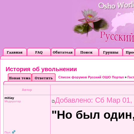
История об увольнении
Список форумов Русский ОШО Портал
»
Гос
Автор
mitiay
Добавлено: Сб Мар 01,
Модератор
"Но был один,
Пол: