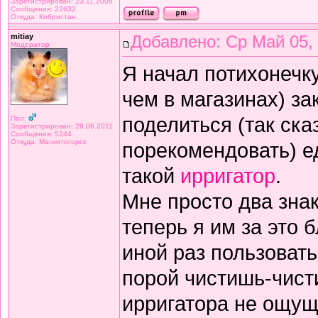
Зарегистрирован: 23.11.2006
Сообщения: 22632
Откуда: Кобристан.
mitiay
Добавлено: Ср Май 05,
Модератор
Я начал потихонечк
чем в магазинах) за
поделиться (так ск
Пол:
Зарегистрирован: 28.06.2011
Сообщения: 5244
Откуда: Магнитогорск
порекомендовать) 
такой
ирригатор
.
Мне просто два зна
теперь я им за это 
иной раз пользоват
порой чистишь-чист
ирригатора не ощу