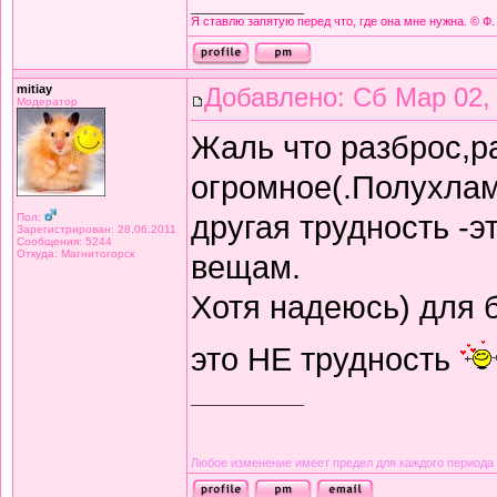
_________________
Я ставлю запятую перед что, где она мне нужна. © Ф.
mitiay
Добавлено: Сб Мар 02, 
Модератор
Жаль что разброс,р
огромное(.Полухлам
другая трудность -э
Пол:
Зарегистрирован: 28.06.2011
Сообщения: 5244
Откуда: Магнитогорск
вещам.
Хотя надеюсь) для
это НЕ трудность
_________________
Любое изменение имеет предел для каждого периода