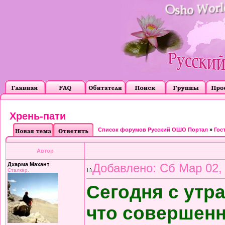
Хрень-пати
Список форумов Русский ОШО Портал
»
Гос
Автор
Дхарма Махант
Добавлено: Сб Мар 02,
Сталкер.
Сегодня с утра
что совершенн