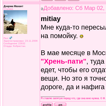
Дхарма Махант
Добавлено: Сб Мар 02,
Сталкер.
mitiay
Мне куда-то пересыл
на помойку.
Пол:
Зарегистрирован: 23.11.2006
Сообщения: 22632
Откуда: Кобристан.
В мае месяце в Мос
"Хрень-пати"
, туд
едет, чтобы его отд
вещи. Но это я точн
дороге, да и нафига
_________________
Я ставлю запятую перед что, где она мне нужна. © Ф.