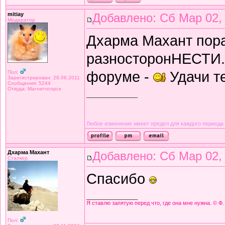
mitiay
Добавлено: Сб Мар 02,
Модератор
Дхарма Махант пора
разносторонНЕСТИ. 
форуме -
Удачи те
Пол:
Зарегистрирован: 28.06.2011
Сообщения: 5244
Откуда: Магнитогорск
_________________
Любое изменение имеет предел для каждого периода
Дхарма Махант
Добавлено: Сб Мар 02,
Сталкер.
Спасибо
_________________
Я ставлю запятую перед что, где она мне нужна. © Ф.
Пол: