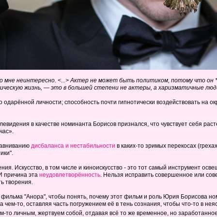
о мне неинтересно. <...> Актер не может быть политиком, потому что он *
ическую жизнь, — это в большей степени не актеры, а харизматичные лю
о одарённой личности; способность почти гипнотически воздействовать на ок
левидения в качестве номинанта Борисов признался, что чувствует себя раст
час».
ыравниванию
дисбаланса и нестабильности
в каких-то зримых перекосах (греха
ики".
ния. Искусство, в том числе и киноискусство - это тот самый инструмент ос
 И причина эта
неудовлетворённость
. Нельзя исправить совершенное или сов
ь творения.
фильма "Анора", чтобы понять, почему этот фильм и роль Юрия Борисова но
а чем-то, оставляя часть погружением её в тень сознания, чтобы что-то в не
-то личным, жертвуем собой, отдавая всё то же временное, но заработанное