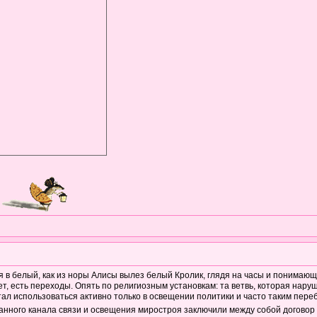
 в белый, как из норы Алисы вылез белый Кролик, глядя на часы и понимающи
нет, есть переходы. Опять по религиозным установкам: та ветвь, которая на
ал использоваться активно только в освещении политики и часто таким переб
данного канала связи и освещения миростроя заключили между собой договор н