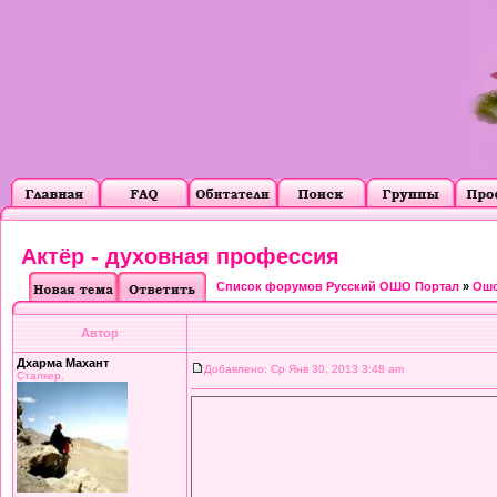
Актёр - духовная профессия
Список форумов Русский ОШО Портал
»
Ошо
Автор
Дхарма Махант
Добавлено: Ср Янв 30, 2013 3:48 am
Сталкер.