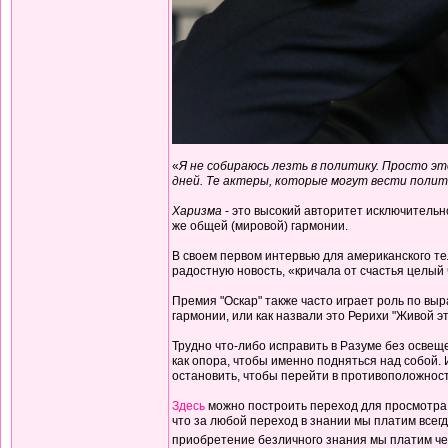
«
Я не собираюсь лезть в политику. Просто эт
дней. Те актеры, которые могут вести полит
Харизма
- это высокий авторитет исключительн
же общей (мировой) гармонии.
В своем первом интервью для американского те
радостную новость, «кричала от счастья целый 
Премия "Оскар" также часто играет роль по в
гармонии, или как назвали это Рерихи "Живой эт
Трудно что-либо исправить в Разуме без освеще
как опора, чтобы именно подняться над собой.
остановить, чтобы перейти в противоположност
Здесь
можно построить переход для просмотра 
что за любой переход в знании мы платим всегд
приобретение безличного знания мы платим чем