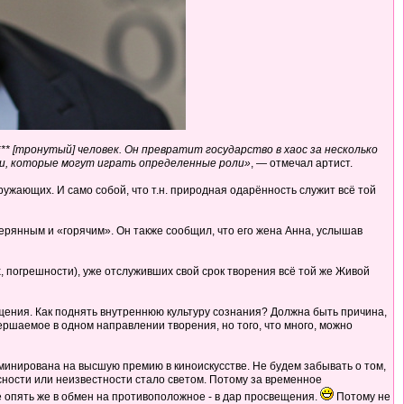
** [тронутый] человек. Он превратит государство в хаос за несколько
ди, которые могут играть определенные роли»
, — отмечал артист.
ружающих. И само собой, что т.н. природная одарённость служит всё той
ерянным и «горячим». Он также сообщил, что его жена Анна, услышав
х, погрешности), уже отслуживших свой срок творения всё той же Живой
вещения. Как поднять внутреннюю культуру сознания? Должна быть причина,
ершаемое в одном направлении творения, но того, что много, можно
минирована на высшую премию в киноискусстве. Не будем забывать о том,
ясности или неизвестности стало светом. Потому за временное
 опять же в обмен на противоположное - в дар просвещения.
Потому не