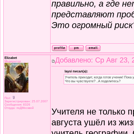
правильно, а где н
представляют пробл
Это огромный риск
Elizabet
Добавлено: Ср Авг 23, 
Модератор
laysi писал(а):
Учитель приходит, когда готов ученик! Пока 
Что вы чувствуете? ..А поделитесь?
Пол:
Зарегистрирован: 25.07.2007
Сообщения: 8326
Откуда: поДМосквой
Учителя не только п
августа ушёл из жиз
учитель географии.