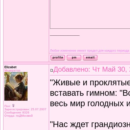
_________________
Любое изменение имеет предел для каждого периода
Elizabet
Добавлено: Чт Май 30, 
Модератор
"Живые и проклятые
вставать гимном: "
весь мир голодных и
Пол:
Зарегистрирован: 25.07.2007
Сообщения: 8326
Откуда: поДМосквой
"Нас ждет грандиоз