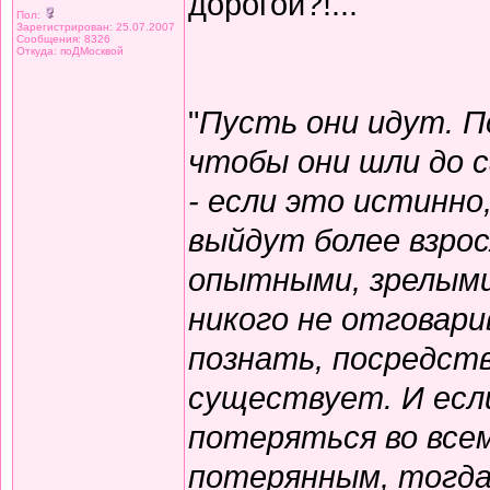
дорогой?!...
Пол:
Зарегистрирован: 25.07.2007
Сообщения: 8326
Откуда: поДМосквой
"
Пусть они идут. 
чтобы они шли до с
- если это истинно
выйдут более взрос
опытными, зрелыми.
никого не отговари
познать, посредств
существует. И есл
потеряться во все
потерянным, тогда