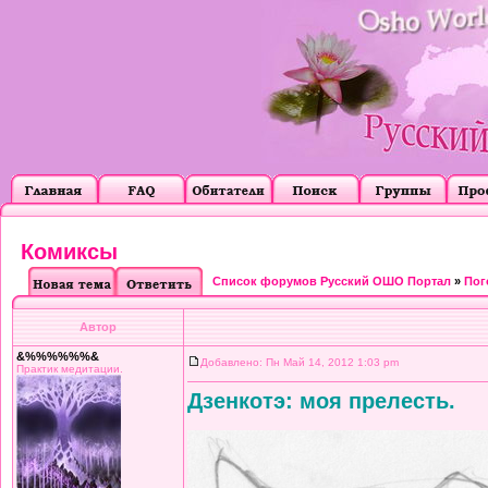
Комиксы
Список форумов Русский ОШО Портал
»
Пог
Автор
&%%%%%%&
Добавлено: Пн Май 14, 2012 1:03 pm
Практик медитации.
Дзенкотэ: моя прелесть.