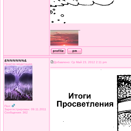
_________________
&%%%%%%&
Добавлено: Ср Май 23, 2012 2:11 pm
Практик медитации.
Пол:
Зарегистрирован: 09.11.2011
Сообщения: 362