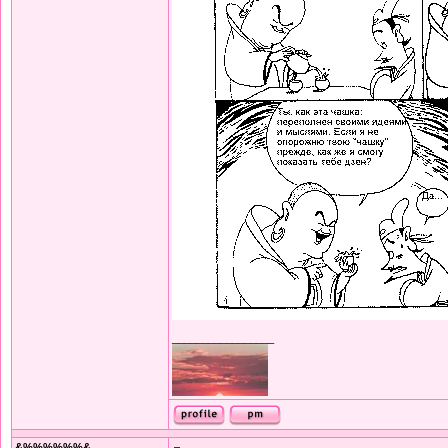
_________________
&%%%%%%&