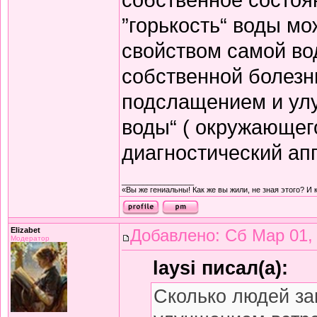
”горькость“ воды мо
свойством самой во
собственной болезн
подслащением и ул
воды“ ( окружающег
диагностический ап
_________________
«Вы же гениальны! Как же вы жили, не зная этого? И 
Elizabet
Добавлено: Сб Мар 01,
Модератор
laysi писал(а):
Сколько людей з