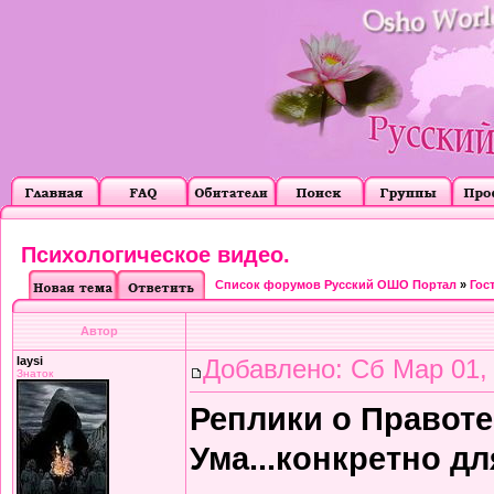
Психологическое видео.
Список форумов Русский ОШО Портал
»
Гос
Автор
laysi
Добавлено: Сб Мар 01,
Знаток
Реплики о Правоте
Ума...конкретно для