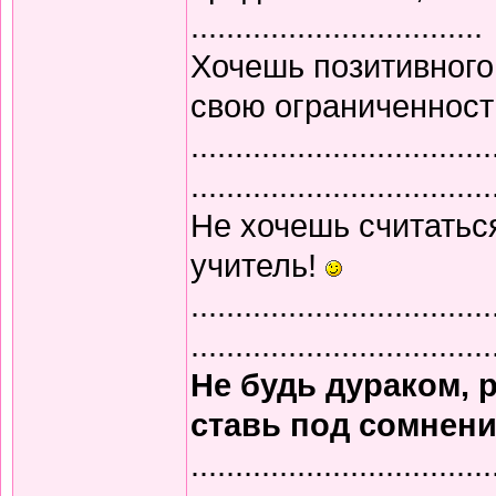
.................................
Хочешь позитивного
свою ограниченност
..................................
..................................
Не хочешь считатьс
учитель!
..................................
..................................
Не будь дураком, 
ставь под сомнени
..................................