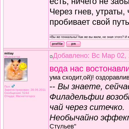
есть, ничего не забы
Через гнев, утраты,
пробивает свой пут
_________________
«Вы же гениальны! Как же вы жили, не зная этого? И 
mitiay
Добавлено: Вс Мар 02, 
Модератор
вода нас востонавл
ума сходит,ой)! оздоравли
--
Вы знаете, сейча
Пол:
Зарегистрирован: 28.06.2011
Сообщения: 5244
Филадельфии возоб
Откуда: Магнитогорск
чай через ситечко.
Необычайно эффект
Стульев"