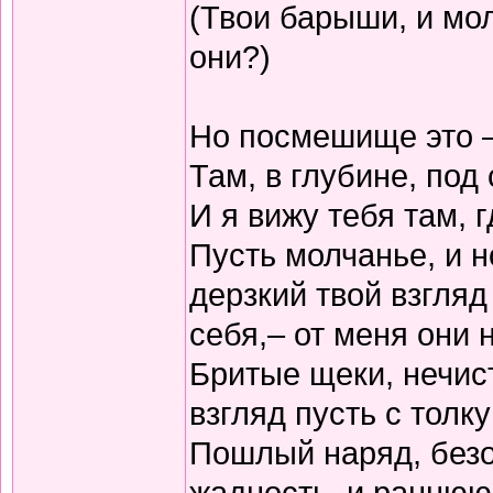
(Твои барыши, и мо
они?)
Но посмешище это –
Там, в глубине, под
И я вижу тебя там, г
Пусть молчанье, и н
дерзкий твой взгляд
себя,– от меня они 
Бритые щеки, нечис
взгляд пусть с толк
Пошлый наряд, безо
жадность, и раннюю 