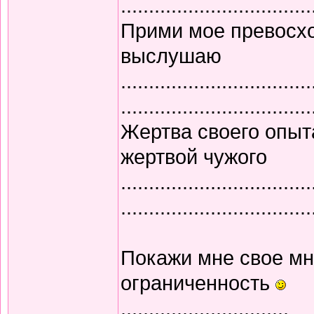
..................................
Прими мое превосход
выслушаю
..................................
..................................
Жертва своего опыт
жертвой чужого
..................................
..................................
Покажи мне свое мн
ограниченность
..............................