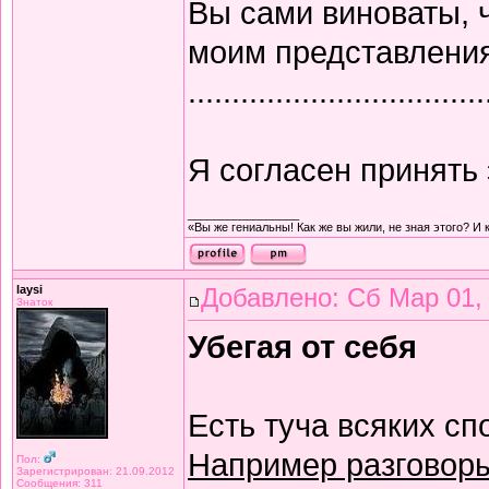
Вы сами виноваты, 
моим представлени
..................................
Я согласен принять 
_________________
«Вы же гениальны! Как же вы жили, не зная этого? И 
laysi
Добавлено: Сб Мар 01,
Знаток
Убегая от себя
Есть туча всяких сп
Например разговоры 
Пол:
Зарегистрирован: 21.09.2012
Сообщения: 311