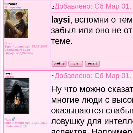
Elizabet
Добавлено: Сб Мар 01,
Модератор
laysi
, вспомни о те
забыл или оно не от
теме.
Пол:
Зарегистрирован: 25.07.2007
Сообщения: 8326
Откуда: поДМосквой
laysi
Добавлено: Сб Мар 01,
Знаток
Ну что можно сказа
многие люди с высо
оказываются слабы
ловушку для интелле
Пол:
Зарегистрирован: 21.09.2012
Сообщения: 311
аспектов. Например