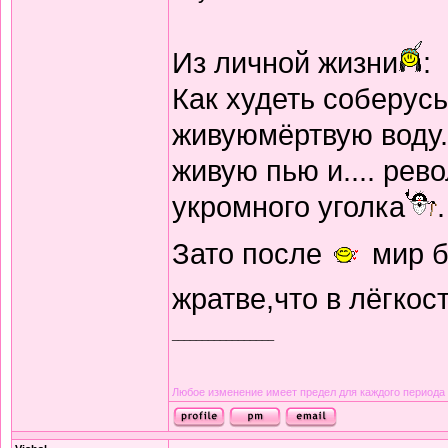
Из личной жизни
:
Как худеть соберус
живуюмёртвую воду. 
живую пью и.... рев
укромного уголка
.
Зато после
мир б
жратве,что в лёгкос
_________________
Любое изменение имеет предел для каждого периода