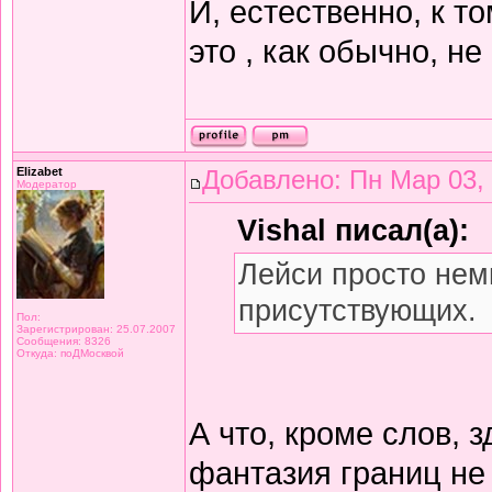
И, естественно, к т
это , как обычно, н
Elizabet
Добавлено: Пн Мар 03,
Модератор
Vishal писал(а):
Лейси просто нем
присутствующих.
Пол:
Зарегистрирован: 25.07.2007
Сообщения: 8326
Откуда: поДМосквой
А что, кроме слов, 
фантазия границ не 