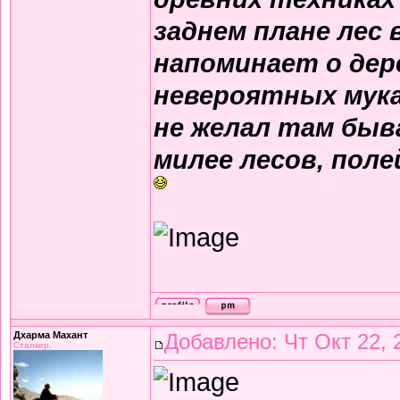
заднем плане лес
напоминает о дер
невероятных муках
не желал там быва
милее лесов, пол
Дхарма Махант
Добавлено: Чт Окт 22, 
Сталкер.