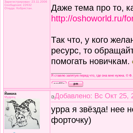
Зарегистрирован: 23.11.2006
Даже тема про то, ка
Сообщения: 22632
Откуда: Кобристан.
http://oshoworld.ru/
Так что, у кого жел
ресурс, то обращайт
помогать новичкам.
_________________
Я ставлю запятую перед что, где она мне нужна. © Ф.
Йамаха
Добавлено: Вс Окт 25, 
Мудрец
урра я звёзда! нее н
форточку)
_________________