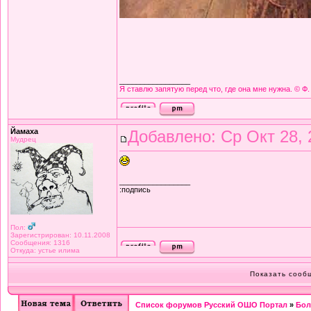
_________________
Я ставлю запятую перед что, где она мне нужна. © Ф.
Йамаха
Добавлено: Ср Окт 28, 
Мудрец
_________________
:подпись
Пол:
Зарегистрирован: 10.11.2008
Сообщения: 1316
Откуда: устье илима
Показать соо
Список форумов Русский ОШО Портал
»
Бол