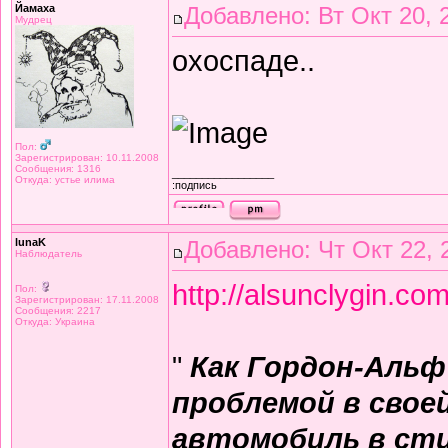
Йамаха
Добавлено: Вт Окт 20, 
Мудрец
охоспаде..
Пол:
Зарегистрирован: 10.11.2008
Сообщения: 1316
_________________
Откуда: устье илима
:подпись
lunaK
Добавлено: Чт Окт 22, 
Наблюдатель
http://alsunclygin.
Пол:
Зарегистрирован: 17.11.2008
Сообщения: 2217
Откуда: Украина
"
Как Гордон-Альф
проблемой в свое
автомобиль в сти