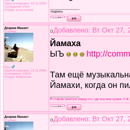
Пол:
Зарегистрирован: 10.11.2008
Сообщения: 1316
_________________
Откуда: устье илима
:подпись
Дхарма Махант
Добавлено: Вт Окт 27, 
Сталкер.
Йамаха
ЫЪ
http://comm
Пол:
Зарегистрирован: 23.11.2006
Там ещё музыкальна
Сообщения: 22632
Откуда: Кобристан.
Йамахи, когда он п
_________________
Я ставлю запятую перед что, где она мне нужна. © Ф.
Дхарма Махант
Добавлено: Вт Окт 27, 
Сталкер.