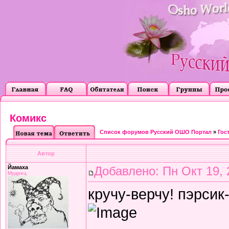
Комикс
Список форумов Русский ОШО Портал
»
Гос
Автор
Йамаха
Добавлено: Пн Окт 19, 
Мудрец
кручу-верчу! пэрсик-