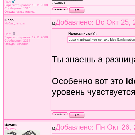
Пол:
:подпись
Зарегистрирован: 10.11.2008
Сообщения: 1316
Откуда: устье илима
lunaK
Добавлено: Вс Окт 25, 
Наблюдатель
Йамаха писал(а):
Пол:
Зарегистрирован: 17.11.2008
урра я звёзда! нее не так.. Idea Exclamatio
Сообщения: 2217
Откуда: Украина
Ты знаешь а разни
Особенно вот это
Id
уровень чувствуетс
Йамаха
Добавлено: Пн Окт 26, 
Мудрец