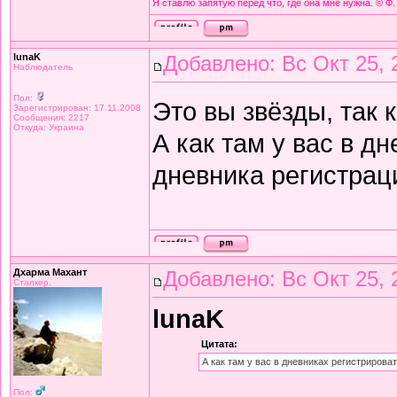
Я ставлю запятую перед что, где она мне нужна. © Ф.
lunaK
Добавлено: Вс Окт 25, 
Наблюдатель
Пол:
Это вы звёзды, так 
Зарегистрирован: 17.11.2008
Сообщения: 2217
Откуда: Украина
А как там у вас в д
дневника регистрац
Дхарма Махант
Добавлено: Вс Окт 25, 
Сталкер.
lunaK
Цитата:
А как там у вас в дневниках регистрироват
Пол: