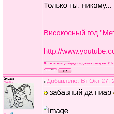
Только ты, никому...
Високосный год "Мет
http://www.youtube
_________________
Я ставлю запятую перед что, где она мне нужна. © Ф.
Йамаха
Добавлено: Вт Окт 27, 
Мудрец
забавный да пиар