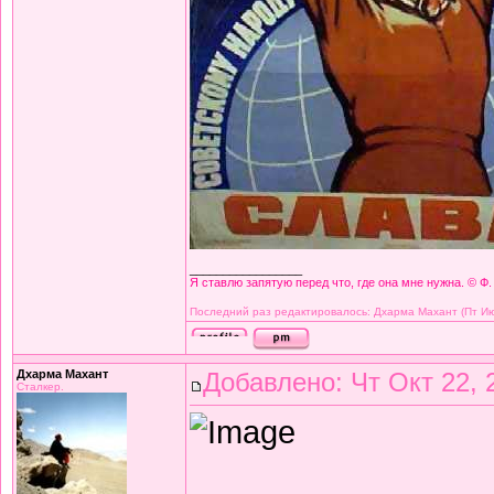
_________________
Я ставлю запятую перед что, где она мне нужна. © Ф.
Последний раз редактировалось: Дхарма Махант (Пт Июн
Дхарма Махант
Добавлено: Чт Окт 22, 
Сталкер.