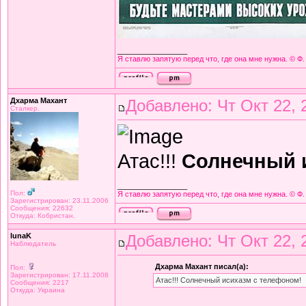
_________________
Я ставлю запятую перед что, где она мне нужна. © Ф.
Дхарма Махант
Добавлено: Чт Окт 22, 
Сталкер.
Атас!!!
Солнечный 
_________________
Пол:
Я ставлю запятую перед что, где она мне нужна. © Ф.
Зарегистрирован: 23.11.2006
Сообщения: 22632
Откуда: Кобристан.
lunaK
Добавлено: Чт Окт 22, 
Наблюдатель
Дхарма Махант писал(а):
Пол:
Зарегистрирован: 17.11.2008
Атас!!! Солнечный исихазм с телефоном!
Сообщения: 2217
Откуда: Украина