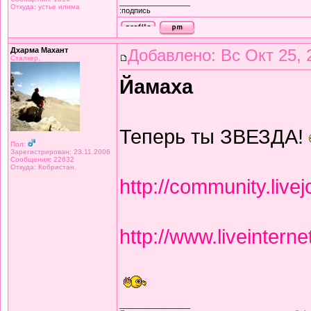
_________________
Откуда: устье илима
:подпись
Дхарма Махант
Добавлено: Вс Окт 25, 
Сталкер.
Йамаха
Теперь ты ЗВЕЗДА!
Пол:
Зарегистрирован: 23.11.2006
Сообщения: 22632
Откуда: Кобристан.
http://community.live
http://www.liveintern
_________________