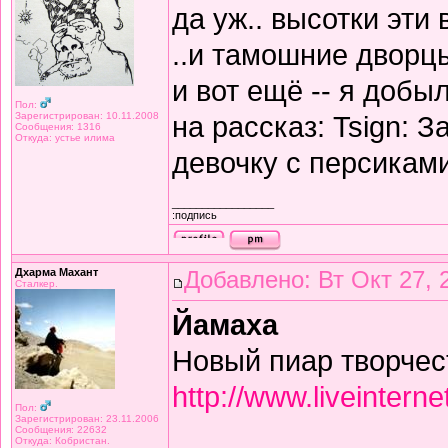
да уж.. высотки эти
..и тамошние дворцы
и вот ещё -- я добы
Пол:
Зарегистрирован: 10.11.2008
на рассказ: Tsign: 
Сообщения: 1316
Откуда: устье илима
девочку с персикам
_________________
:подпись
Дхарма Махант
Добавлено: Вт Окт 27, 
Сталкер.
Йамаха
Новый пиар творчес
http://www.liveinter
Пол:
Зарегистрирован: 23.11.2006
Сообщения: 22632
Откуда: Кобристан.