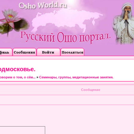
одмосковье.
оворим о том, о сём...
»
Семинары, группы, медитационные занятия.
Сообщение