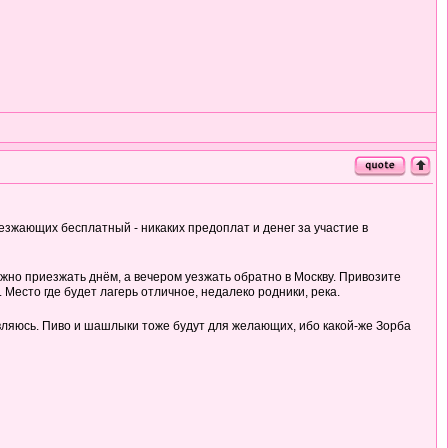
езжающих бесплатный - никаких предоплат и денег за участие в
ожно приезжать днём, а вечером уезжать обратно в Москву. Привозите
есто где будет лагерь отличное, недалеко родники, река.
авляюсь. Пиво и шашлыки тоже будут для желающих, ибо какой-же Зорба