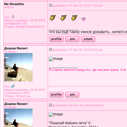
Ma Shraddha
Добавлено: Пт Авг 16, 2013 7:20 pm
Знаток
Пол:
Зарегистрирован: 20.08.2008
Сообщения: 162
Откуда: Rossiya,Severodvinsk
_________________
ЧТО БЫ ЕЩЁ ТАКОЕ УМНОЕ ДОБАВИТЬ...НИЧЕГО 
Дхарма Махант
Добавлено: Пт Авг 16, 2013 9:44 pm
Сталкер.
_________________
Я ставлю запятую перед что, где она мне нужна. © Ф.
Пол:
Зарегистрирован: 23.11.2006
Сообщения: 22632
Откуда: Кобристан.
Дхарма Махант
Добавлено: Сб Сен 14, 2013 6:06 pm
Сталкер.
"Поцелуй бабьего лета" ©