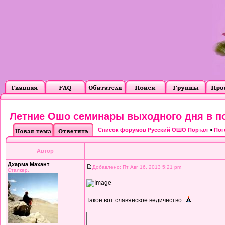
Летние Ошо семинары выходного дня в п
Список форумов Русский ОШО Портал
»
Пог
Автор
Дхарма Махант
Добавлено: Пт Авг 16, 2013 5:21 pm
Сталкер.
Такое вот славянское ведичество.