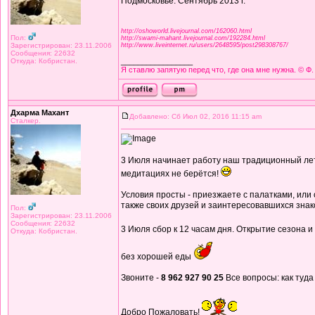
Подмосковье. Сентябрь 2013 г.
http://oshoworld.livejournal.com/162060.html
Пол:
http://swami-mahant.livejournal.com/192284.html
Зарегистрирован: 23.11.2006
http://www.liveinternet.ru/users/2648595/post298308767/
Сообщения: 22632
Откуда: Кобристан.
_________________
Я ставлю запятую перед что, где она мне нужна. © Ф.
Дхарма Махант
Добавлено: Сб Июл 02, 2016 11:15 am
Сталкер.
3 Июля начинает работу наш традиционный летн
медитациях не берётся!
Условия просты - приезжаете с палатками, или
также своих друзей и заинтересовавшихся знак
Пол:
Зарегистрирован: 23.11.2006
Сообщения: 22632
3 Июля сбор к 12 часам дня. Открытие сезона 
Откуда: Кобристан.
без хорошей еды
Звоните -
8 962 927 90 25
Все вопросы: как туда 
Добро Пожаловать!