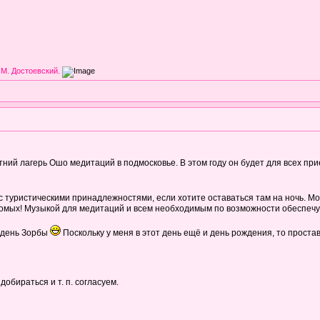
 М. Достоевский.
ий лагерь Ошо медитаций в подмосковье. В этом году он будет для всех при
 с туристическими принадлежностями, если хотите оставаться там на ночь. М
омых! Музыкой для медитаций и всем необходимым по возможности обеспечу. М
и день Зорбы
Поскольку у меня в этот день ещё и день рождения, то прост
добираться и т. п. согласуем.