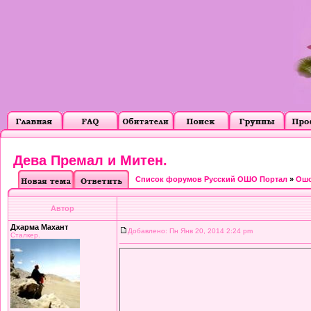
Дева Премал и Митен.
Список форумов Русский ОШО Портал
»
Ошо
Автор
Дхарма Махант
Добавлено: Пн Янв 20, 2014 2:24 pm
Сталкер.