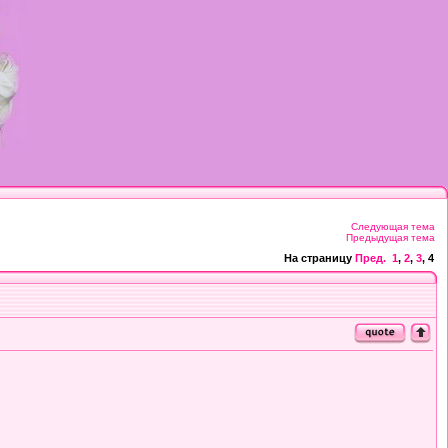
Следующая тема
Предыдущая тема
На страницу
Пред.
1
,
2
,
3
,
4