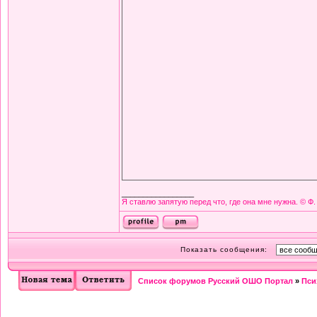
_________________
Я ставлю запятую перед что, где она мне нужна. © Ф.
Показать сообщения:
Список форумов Русский ОШО Портал
»
Пси