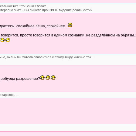
 реальности? Это Ваши слова?
интересно знать, Вы пишете про СВОЕ видение реальности?
даетесь...спокойнее Кеша, спокойнее...
...так говорится, просто говорится в едином сознании, не разделённом на образы
но, очень бы хотела относиться к этому миру именно так....
м требуеца разрешение?
 стараюсь....