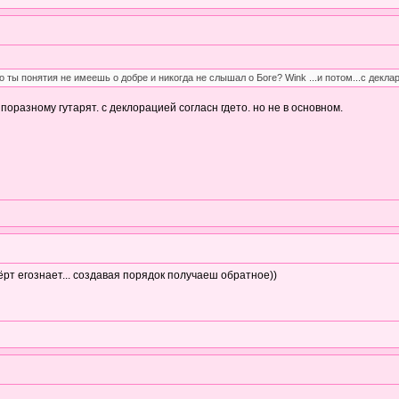
то ты понятия не имеешь о добре и никогда не слышал о Боге? Wink ...и потом...с декла
 поразному гутарят. с деклорацией согласн гдето. но не в основном.
ёрт егознает... создавая порядок получаеш обратное))