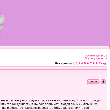
Следующая тема
Предыдущая тема
На страницу
1
,
2
,
3
,
4
,
5
,
6
,
7
,
8
,
9
След.
ут так, как у них получается, а не как я от них хочу. Я знаю, что люди
инять это как данность, выбираю принимать людей любых и любые их
 числе обижаться (демонстрировать обиду), злиться (злить себя),