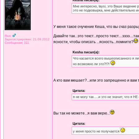
Kesha писал(а):
Мне интересно, laysi, это Ваше видение
это не подковырка, мне действительно 
У меня такое очучение Кеша, что вы счаз разры
Давайте так...это текст...просто текст....ээээ.
Пол:
Зарегистрирован: 21.09.2012
ясности, чтобы описать ...ясность...помните?
Сообщения: 311
Kesha писал(а):
Что касается всего вышеописанного я лич
но возможно ли это?!?!
А кто вам мешает?...или это запрещенно и ва
Цитата:
я не могу так.....и это не значит, что я НЕ
Вы так не можете...я вам верю...
Цитата:
у меня просто не получается