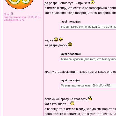
да разрешение тут ни при чем
я имела в виду, что сложно безоговорочно при
хотя знающие люди говорят, что такое принят
Пол:
Зарегистрирован: 10.09.2012
Сообщения: 271
laysi писал(а):
У меня такое очучение Кеша, что вы счаз
не, не
не разрыдаюсь
laysi писал(а):
А что вы делаете для того, что б получил
хм...ну стараюсь принять все таким, какое оно е
laysi писал(а):
То есть вам не хватает ВНИМАНИЯ?
почему же сразу не хватает?
хотя кто знает.....
а вообще то я имела в виду, что до сих пор от л
оооо, только я понимаю, что звучит это очень 