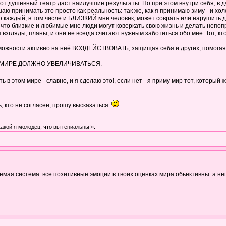
от душевный театр даст наилучшие результаты. Но при этом внутри себя, в ду
 принимать это просто как реальность: так же, как я принимаю зиму - и холод, 
о каждый, в том числе и БЛИЗКИЙ мне человек, может соврать или нарушить д
 что близкие и любимые мне люди могут коверкать свою жизнь и делать непоп
 взгляды, планы, и они не всегда считают нужным заботиться обо мне. Тот, к
озможности активно на неё ВОЗДЕЙСТВОВАТЬ, защищая себя и других, помогая
В МИРЕ ДОЛЖНО УВЕЛИЧИВАТЬСЯ.
ь в этом мире - славно, и я сделаю это!, если нет - я приму мир тот, который ж
, кто не согласен, прошу высказаться.
какой я молодец, что вы гениальны!».
емая система. все позитивные эмоции в твоих оценках мира обьективны. а не