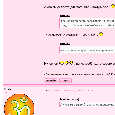
А что вы делаете для того, что б получилось?
Цитата:
я вечно из-за всего переживаю...я жду от 
хочу, что бы все меня любили и что бы 
То есть вам не хватает ВНИМАНИЯ?
Цитата:
а как можно воздействовать на реально
Ну как как?
...вы же ребёнка то своего 
_________________
«Вы же гениальны! Как же вы жили, не зная этого? И 
Kesha
Добавлено: Пн Ноя 05, 2012 9:33 pm
Знаток
laysi писал(а):
А кто вам мешает?...или это запрещенно