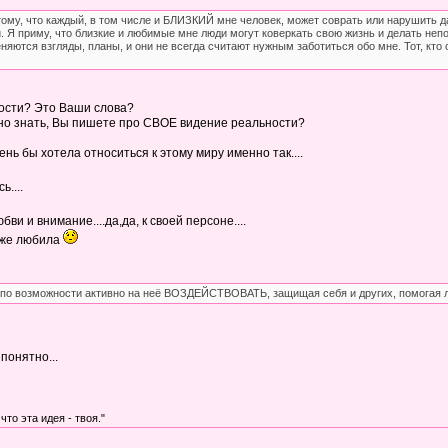
ому, что каждый, в том числе и БЛИЗКИЙ мне человек, может соврать или нарушить да
. Я приму, что близкие и любимые мне люди могут коверкать свою жизнь и делать неп
еняются взгляды, планы, и они не всегда считают нужным заботиться обо мне. Тот, кт
ности? Это Ваши слова?
сно знать, Вы пишете про СВОЕ видение реальности?
нь бы хотела относиться к этому миру именно так....
ь....
бви и внимание....да,да, к своей персоне....
тоже любила
у по возможности активно на неё ВОЗДЕЙСТВОВАТЬ, защищая себя и других, помогая 
понятно...
что эта идея - твоя."