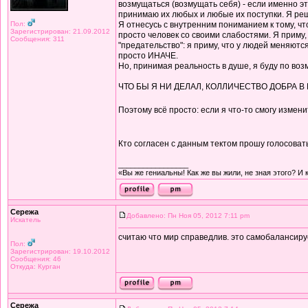
возмущаться (возмущать себя) - если именно эт
принимаю их любых и любые их поступки. Я решаю
Пол:
Я отнесусь с внутренним пониманием к тому, чт
Зарегистрирован: 21.09.2012
просто человек со своими слабостями. Я приму,
Сообщения: 311
"предательство": я приму, что у людей меняются
просто ИНАЧЕ.
Но, принимая реальность в душе, я буду по в
ЧТО БЫ Я НИ ДЕЛАЛ, КОЛЛИЧЕСТВО ДОБРА 
Поэтому всё просто: если я что-то смогу изменит
Кто согласен с данным тектом прошу голосовать
_________________
«Вы же гениальны! Как же вы жили, не зная этого? И 
Сережа
Добавлено: Пн Ноя 05, 2012 7:11 pm
Искатель
считаю что мир справедлив. это самобалансиру
Пол:
Зарегистрирован: 19.10.2012
Сообщения: 46
Откуда: Курган
Сережа