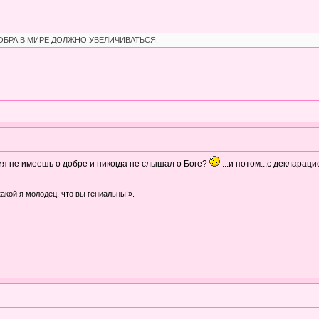
ДОБРА В МИРЕ ДОЛЖНО УВЕЛИЧИВАТЬСЯ.
тия не имеешь о добре и никогда не слышал о Боге?
...и потом...с декларац
какой я молодец, что вы гениальны!».