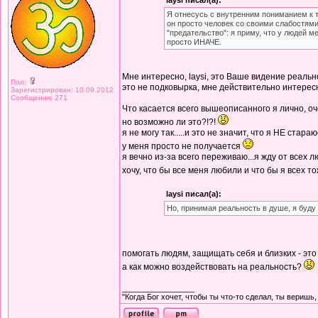
laysi писал(а):
Я отнесусь с внутренним пониманием к т
он просто человек со своими слабостями
"предательство": я приму, что у людей м
просто ИНАЧЕ.
Мне интересно, laysi, это Ваше видение реаль
Пол:
это не подковырка, мне действительно интере
Зарегистрирован: 10.09.2012
Сообщения: 271
Что касается всего вышеописанного я лично, оче
но возможно ли это?!?!
я не могу так.....и это не значит, что я НЕ стараюс
у меня просто не получается
я вечно из-за всего переживаю...я жду от всех лю
хочу, что бы все меня любили и что бы я всех 
laysi писал(а):
Но, принимая реальность в душе, я буд
помогать людям, защищать себя и близких - это 
а как можно воздействовать на реальность?
_________________
"Когда Бог хочет, чтобы ты что-то сделал, ты веpишь, 