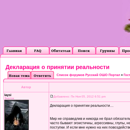
Декларация о принятии реальности
Список форумов Русский ОШО Портал
»
Гос
Автор
laysi
Добавлено: Пн Ноя 05, 2012 6:51 pm
Знаток
Декларация о принятии реальности....
Мир не справедлив и никогда не брал обязательс
часто бывают эгоистичны, агрессивны, глупы, 
поступки. И если мне нужно на них повоздейств