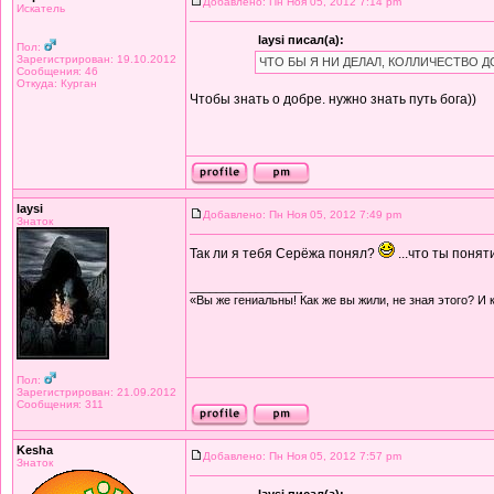
Добавлено: Пн Ноя 05, 2012 7:14 pm
Искатель
laysi писал(а):
Пол:
Зарегистрирован: 19.10.2012
ЧТО БЫ Я НИ ДЕЛАЛ, КОЛЛИЧЕСТВО 
Сообщения: 46
Откуда: Курган
Чтобы знать о добре. нужно знать путь бога))
laysi
Добавлено: Пн Ноя 05, 2012 7:49 pm
Знаток
Так ли я тебя Серёжа понял?
...что ты поня
_________________
«Вы же гениальны! Как же вы жили, не зная этого? И 
Пол:
Зарегистрирован: 21.09.2012
Сообщения: 311
Kesha
Добавлено: Пн Ноя 05, 2012 7:57 pm
Знаток