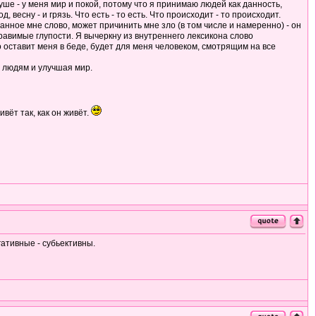
ше - у меня мир и покой, потому что я принимаю людей как данность,
весну - и грязь. Что есть - то есть. Что происходит - то происходит.
анное мне слово, может причинить мне зло (в том числе и намеренно) - он
равимые глупости. Я вычеркну из внутреннего лексикона слово
то оставит меня в беде, будет для меня человеком, смотрящим на все
 людям и улучшая мир.
ивёт так, как он живёт.
гативные - субьективны.