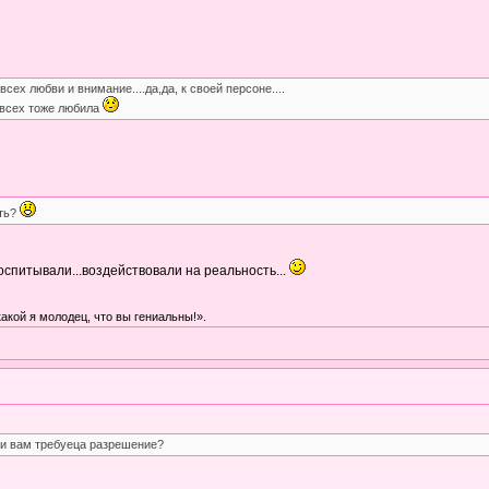
всех любви и внимание....да,да, к своей персоне....
я всех тоже любила
сть?
воспитывали...воздействовали на реальность...
какой я молодец, что вы гениальны!».
 и вам требуеца разрешение?