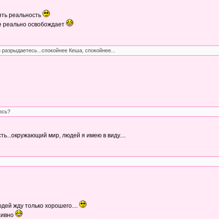
нять реальность
ие реально освобождает
 разрыдаетесь...спокойнее Кеша, спокойнее...
ось?
сть...окружающий мир, людей я имею в виду....
юдей жду только хорошего....
наивно