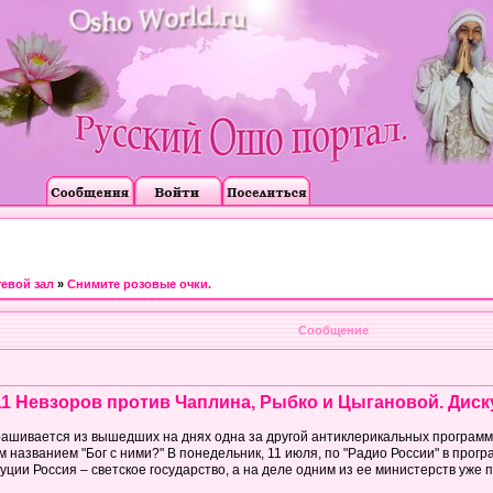
тевой зал
»
Снимите розовые очки.
Сообщение
11 Невзоров против Чаплина, Рыбко и Цыгановой. Диску
ашивается из вышедших на днях одна за другой антиклерикальных программ 
 названием "Бог с ними?" В понедельник, 11 июля, по "Радио России" в про
уции Россия – светское государство, а на деле одним из ее министерств уже