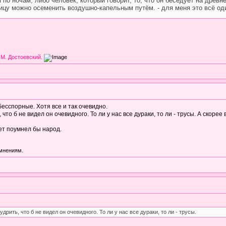
по ночам, либо человек, который говорит, то, что он беседует на древн
евицу можно осеменить воздушно-капельным путём. - для меня это всё од
 М. Достоевский.
бесспорные. Хотя все и так очевидно.
 что б не видел он очевидного. То ли у нас все дураки, то ли - трусы. А скорее 
ет поумнел бы народ.
 мнениям.
удрить, что б не видел он очевидного. То ли у нас все дураки, то ли - трусы.