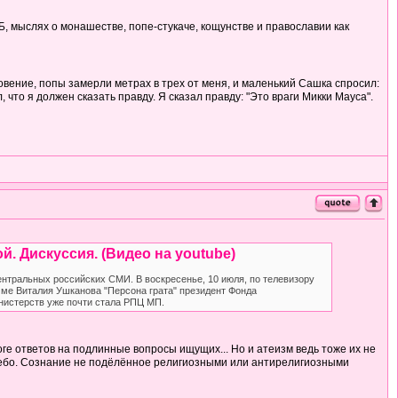
ГБ, мыслях о монашестве, попе-стукаче, кощунстве и православии как
вение, попы замерли метрах в трех от меня, и маленький Сашка спросил:
, что я должен сказать правду. Я сказал правду: "Это враги Микки Мауса".
. Дискуссия. (Видео на youtube)
нтральных российских СМИ. В воскресенье, 10 июля, по телевизору
амме Виталия Ушканова "Персона грата" президент Фонда
инистерств уже почти стала РПЦ МП.
тоге ответов на подлинные вопросы ищущих... Но и атеизм ведь тоже их не
ное небо. Сознание не подёлённое религиозными или антирелигиозными