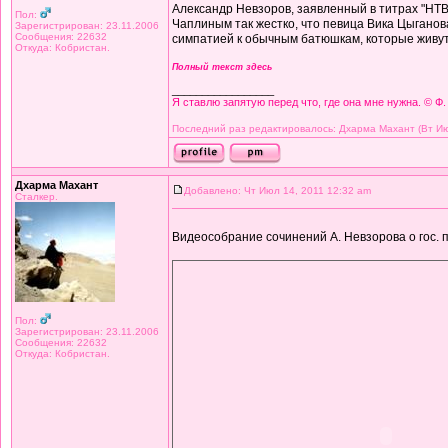
Александр Невзоров, заявленный в титрах "НТ
Пол:
Чаплиным так жестко, что певица Вика Цыганова
Зарегистрирован: 23.11.2006
Сообщения: 22632
симпатией к обычным батюшкам, которые живут 
Откуда: Кобристан.
Полный текст здесь
_________________
Я ставлю запятую перед что, где она мне нужна. © Ф.
Последний раз редактировалось: Дхарма Махант (Вт Июл
Дхарма Махант
Добавлено: Чт Июл 14, 2011 12:32 am
Сталкер.
Видеособрание сочинений А. Невзорова о гос. 
Пол:
Зарегистрирован: 23.11.2006
Сообщения: 22632
Откуда: Кобристан.