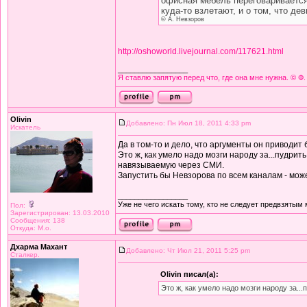
офисная мебель переговаривается 
куда-то взлетают, и о том, что д
© А. Невзоров
http://oshoworld.livejournal.com/117621.html
_________________
Я ставлю запятую перед что, где она мне нужна. © Ф.
Olivin
Добавлено: Пн Июл 18, 2011 4:33 pm
Искатель
Да в том-то и дело, что аргументы он приводит 
Это ж, как умело надо мозги народу за...пудрить,
навязываемую через СМИ.
Запустить бы Невзорова по всем каналам - мож
_________________
Уже не чего искать тому, кто не следует предвзятым
Пол:
Зарегистрирован: 13.03.2010
Сообщения: 138
Откуда: М.о.
Дхарма Махант
Добавлено: Чт Июл 21, 2011 5:25 pm
Сталкер.
Olivin писал(а):
Это ж, как умело надо мозги народу за...п