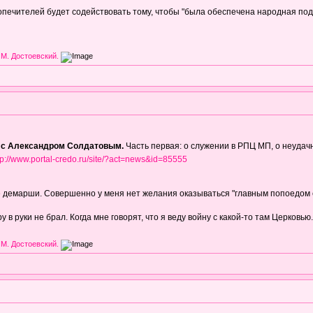
опечителей будет содействовать тому, чтобы "была обеспечена народная по
 М. Достоевский.
с Александром Солдатовым.
Часть первая: о служении в РПЦ МП, о неудачн
tp://www.portal-credo.ru/site/?act=news&id=85555
 все демарши. Совершенно у меня нет желания оказываться "главным попоедом 
 в руки не брал. Когда мне говорят, что я веду войну с какой-то там Церковью.
 М. Достоевский.