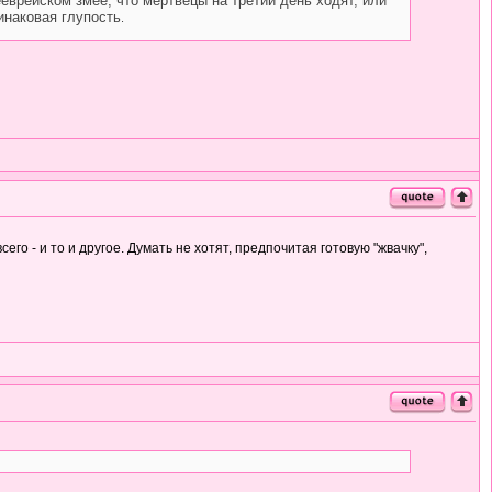
ееврейском змее, что мертвецы на третий день ходят, или
инаковая глупость
.
всего - и то и другое. Думать не хотят, предпочитая готовую "жвачку",