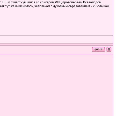
и с КГБ и схлестнувшийся со спикером РПЦ протоиереем Всеволодом
, как тут же выяснилось, человеком с духовным образованием и с большой