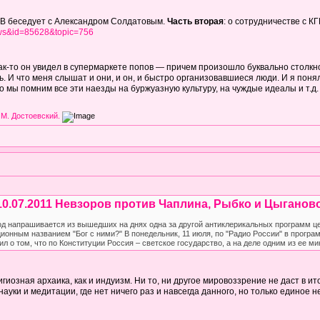
беседует с Александром Солдатовым.
Часть вторая
: о сотрудничестве с К
news&id=85628&topic=756
к-то он увидел в супермаркете попов — причем произошло буквально столкно
ть. И что меня слышат и они, и он, и быстро организовавшиеся люди. И я понял
о мы помним все эти наезды на буржуазную культуру, на чуждые идеалы и т.д.
 М. Достоевский.
0.07.2011 Невзоров против Чаплина, Рыбко и Цыгановой
д напрашивается из вышедших на днях одна за другой антиклерикальных программ це
ионным названием "Бог с ними?" В понедельник, 11 июля, по "Радио России" в прогр
 о том, что по Конституции Россия – светское государство, а на деле одним из ее м
гиозная архаика, как и индуизм. Ни то, ни другое мировоззрение не даст в и
ез науки и медитации, где нет ничего раз и навсегда данного, но только еди