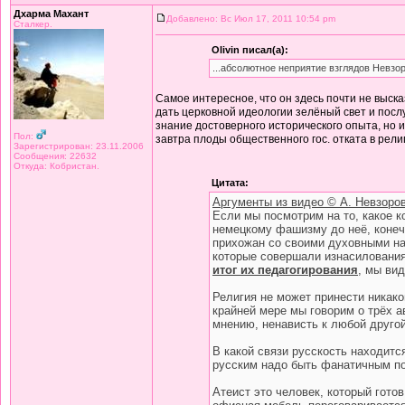
Дхарма Махант
Добавлено: Вс Июл 17, 2011 10:54 pm
Сталкер.
Olivin писал(а):
...абсолютное неприятие взглядов Невзор
Самое интересное, что он здесь почти не высказ
дать церковной идеологии зелёный свет и послу
знание достоверного исторического опыта, но 
Пол:
завтра плоды общественного гос. отката в рел
Зарегистрирован: 23.11.2006
Сообщения: 22632
Откуда: Кобристан.
Цитата:
Аргументы из видео © А. Невзоро
Если мы посмотрим на то, какое к
немецкому фашизму до неё, конечн
прихожан со своими духовными на
которые совершали изнасилования
итог их педагогирования
, мы ви
Религия не может принести никако
крайней мере мы говорим о трёх 
мнению, ненависть к любой друго
В какой связи русскость находитс
русским надо быть фанатичным п
Атеист это человек, который готов