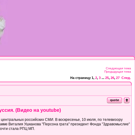
Следующая тема
Предыдущая тема
На страницу
1
,
2
,
3
...
25
,
26
,
27
След.
ссия. (Видео на youtube)
центральных российских СМИ. В воскресенье, 10 июля, по телевизору
грамме Виталия Ушканова "Персона грата" президент Фонда "Здравомыслие"
 почти стала РПЦ МП.