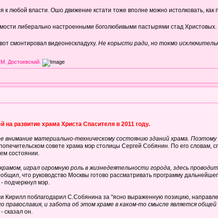
 к любой власти. Ошо движение кстати тоже вполне можно истолковать, как под
димости либерально настроенными боголюбивыми пастырями стад Христовых.
 вот смонтировал видеонескладуху.
Не корысти ради, но токмо исключител
 М. Достоевский.
й на развитие храма Христа Спасителя в 2011 году.
ное внимание материально-техническому состоянию зданий храма. Поэтому
а попечительском совете храма мэр столицы Сергей Собянин. По его словам, 
ем состоянии.
храмом, играл огромную роль в жизнедеятельности города, здесь проводи
сообщил, что руководство Москвы готово рассматривать программу дальнейшег
, - подчеркнул мэр.
уси Кирилл поблагодарил С.Собянина за "ясно выраженную позицию, направле
о православия, и забота об этом храме в каком-то смысле является общей
, - сказал он.