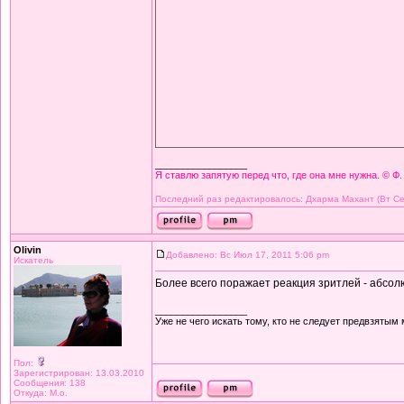
_________________
Я ставлю запятую перед что, где она мне нужна. © Ф.
Последний раз редактировалось: Дхарма Махант (Вт Сен
Olivin
Добавлено: Вс Июл 17, 2011 5:06 pm
Искатель
Более всего поражает реакция зритлей - абсол
_________________
Уже не чего искать тому, кто не следует предвзятым
Пол:
Зарегистрирован: 13.03.2010
Сообщения: 138
Откуда: М.о.