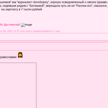
Вшников" как "журналист-богоборец", хорошо осведомленный о связях Церкв
, сидевшая рядом с "батюшкой", верещала чуть ли не "Распни его", оказался
на зарплату в 7 тысяч рублей.
 М. Достоевский.
 26, 2011 11:07 am), всего редактировалось 1 раз
православии: