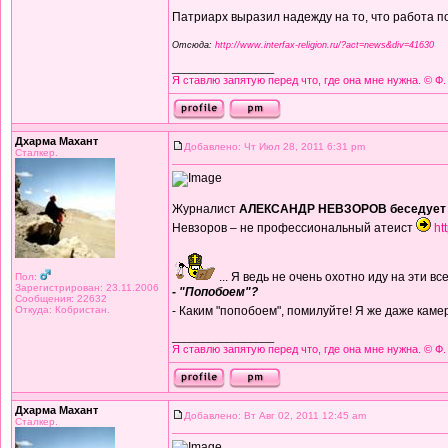
Патриарх выразил надежду на то, что работа п
Отсюда:
http://www.interfax-religion.ru/?act=news&div=41630
_________________
Я ставлю запятую перед что, где она мне нужна. © Ф.
Дхарма Махант
Добавлено: Чт Июл 28, 2011 6:31 pm
Сталкер.
Журналист
АЛЕКСАНДР НЕВЗОРОВ беседует 
Невзоров – не профессиональный атеист
ht
... Я ведь не очень охотно иду на эти
Пол:
Зарегистрирован: 23.11.2006
- "Попобоем"?
Сообщения: 22632
Откуда: Кобристан.
- Каким "попобоем", помилуйте! Я же даже камеру
_________________
Я ставлю запятую перед что, где она мне нужна. © Ф.
Дхарма Махант
Добавлено: Вт Авг 02, 2011 12:45 am
Сталкер.