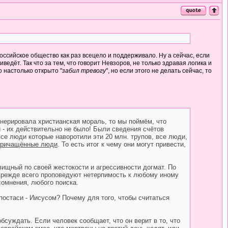
российское общество как раз всецело и поддерживало. Ну а сейчас, если
дёт. Так что за тем, что говорит Невзоров, не только здравая логика и
 настолько открыто "
забил тревогу
", но если этого не делать сейчас, то
генерировала христианская мораль, то мы поймём, что
и - их действительно не было! Были сведения счётов
се люди которые наворотили эти 20 млн. трупов, все люди,
причащённые люди
. То есть итог к чему они могут привести,
вищный по своей жестокости и агрессивности догмат. По
 прежде всего проповедуют нетерпимость к любому иному
омнения, любого поиска.
ипостаси - Иисусом? Почему для того, чтобы считаться
обсуждать. Если человек сообщает, что он верит в то, что