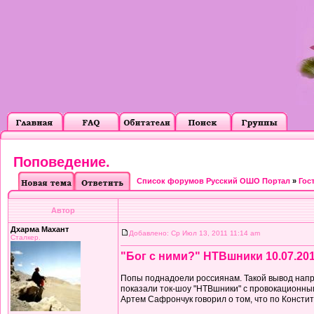
Поповедение.
Список форумов Русский ОШО Портал
»
Гос
Автор
Дхарма Махант
Добавлено: Ср Июл 13, 2011 11:14 am
Сталкер.
"Бог с ними?" НТВшники 10.07.20
Попы поднадоели россиянам. Такой вывод напр
показали ток-шоу "НТВшники" с провокационным
Артем Сафрончук говорил о том, что по Констит