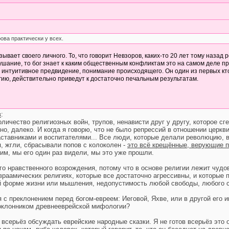
ова практически у всех.
ывает своего личного. То, что говорит Невзоров, каких-то 20 лет тому назад 
шание, то бог знает к каким общественным конфликтам это на самом деле приве
и интуитивное предвидение, понимание происходящего. Он один из первых кто
игию, действительно приведут к достаточно печальным результатам.
в
:
оличество религиозных войн, трупов, ненависти друг у другу, которое с
о, далеко. И когда я говорю, что не было репрессий в отношении церкв
ставниками и воспитателями... Все люди, которые делали революцию, в
, жгли, сбрасывали попов с колоколен -
это всё крещённые, верующие 
дим, мы его один раз видели, мы это уже прошли.
го нравственного возрождения, потому что в основе религии лежит чудо
авраамических религиях, которые все достаточно агрессивны, и которые
й форме жизни или мышления, недопустимость любой свободы, любого с
я с преклонением перед богом-евреем: Иеговой, Яхве, или в другой его 
оклонником древнееврейской мифологии?
 всерьёз обсуждать еврейские народные сказки. Я не готов всерьёз это 