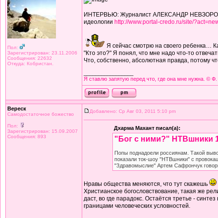
ИНТЕРВЬЮ: Журналист АЛЕКСАНДР НЕВЗОРОВ 
идеологии
http://www.portal-credo.ru/site/?act=
Я сейчас смотрю на своего ребенка… Ка
Пол:
"Кто это?" Я понял, что мне надо что-то отвеча
Зарегистрирован: 23.11.2006
Сообщения: 22632
Что, собственно, абсолютная правда, потому чт
Откуда: Кобристан.
_________________
Я ставлю запятую перед что, где она мне нужна. © Ф.
Вереск
Добавлено: Ср Авг 03, 2011 5:10 pm
Самодостаточное божество
Пол:
Дхарма Махант писал(а):
Зарегистрирован: 15.09.2007
Сообщения: 893
"Бог с ними?" НТВшники 1
Попы поднадоели россиянам. Такой выво
показали ток-шоу "НТВшники" с провокац
"Здравомыслие" Артем Сафрончук говорил
Нравы общества меняются, что тут скажешь
Христианское богословствование, такая же рели
даст, во где парадокс. Остаётся третье - синт
границами человеческих условностей.