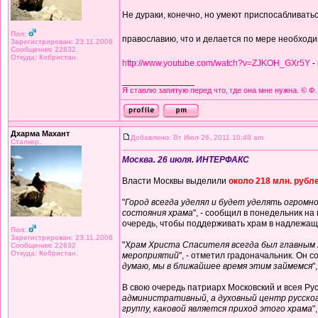
Не дураки, конечно, но умеют приспосабливаться
Пол:
православию, что и делается по мере необхо
Зарегистрирован: 23.11.2006
Сообщения: 22632
Откуда: Кобристан.
http://www.youtube.com/watch?v=ZJKOH_GXr5Y
-
_________________
Я ставлю запятую перед что, где она мне нужна. © Ф.
Дхарма Махант
Добавлено: Вт Июл 26, 2011 10:48 am
Сталкер.
Москва. 26 июля. ИНТЕРФАКС
Власти Москвы выделили
около 218 млн. рубле
"
Город всегда уделял и будет уделять огром
состояния храма
", - сообщил в понедельник н
очередь, чтобы поддерживать храм в надлежащ
Пол:
Зарегистрирован: 23.11.2006
"
Храм Христа Спасителя всегда был главным 
Сообщения: 22632
Откуда: Кобристан.
мероприятий
", - отметил градоначальник. Он 
думаю, мы в ближайшее время этим займемся
"
В свою очередь патриарх Московский и всея Р
административный, а духовный центр русског
группу, каковой является приход этого храма
"