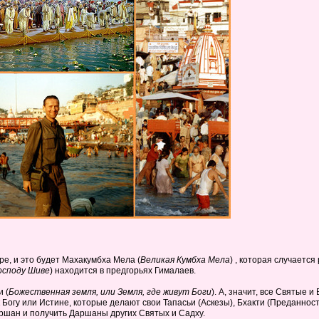
ре, и это будет Махакумбха Мела (
Великая Кумбха Мела
) , которая случается 
осподу Шиве
) находится в предгорьях Гималаев.
 (
Божественная земля, или Земля, где живут Боги
). А, значит, все Святые 
Богу или Истине, которые делают свои Тапасьи (Аскезы), Бхакти (Преданность
аршан и получить Даршаны других Святых и Садху.