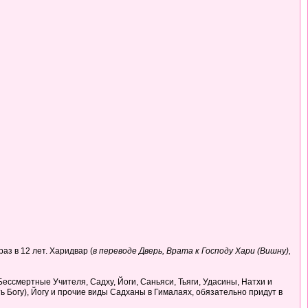
раз в 12 лет. Харидвар (
в переводе Дверь, Врата к Господу Хари (Вишну),
и Бессмертные Учителя, Садху, Йоги, Саньяси, Тьяги, Удасины, Натхи и
 Богу), Йогу и прочие виды Садханы в Гималаях, обязательно придут в