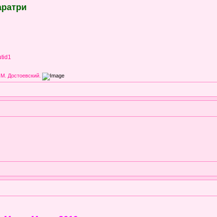
аратри
utid1
 М. Достоевский.