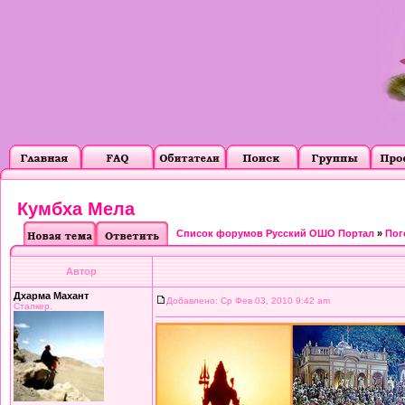
Кумбха Мела
Список форумов Русский ОШО Портал
»
Пог
Автор
Дхарма Махант
Добавлено: Ср Фев 03, 2010 9:42 am
Сталкер.