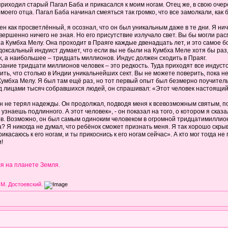
приходил старый Пагал Баба и прикасался к моим ногам. Отец же, в свою очер
 моего отца. Пагал Баба начинал смеяться так громко, что все замолкали, как
ен как просветлённый, я осознал, что он был уникальным даже в те дни. Я нич
овершенно ничего не зная. Но его присутствие излучало свет. Вы бы могли рас
а Кумбха Мелу. Она проходит в Праяге каждые двенадцать лет, и это самое 
доксальный индуист думает, что если вы не были на Кумбха Меле хотя бы раз
к, а наибольшее – тридцать миллионов. Индус должен сходить в Праяг.
ние тридцати миллионов человек – это редкость. Туда приходят все индустск
ь, что столько в Индии уникальнейших сект. Вы не можете поверить, пока не 
Кумбха Мелу. Я был там ещё раз, но тот первый опыт был безмерно поучитель
ед лицами тысяч собравшихся людей, он спрашивал: «Этот человек настоящи
он не терял надежды. Он продолжал, подводя меня к всевозможным святым, по
узнаешь подлинного. А этот человек», - он показал на того, о котором я сказа
ов. Возможно, он был самым одиноким человеком в огромной тридцатимиллионн
а? Я никогда не думал, что ребёнок сможет признать меня. Я так хорошо скрыв
рикасаюсь к его ногам, и ты прикоснись к его ногам сейчас». А кто мог тогда
!
я на планете Земля.
 М. Достоевский.