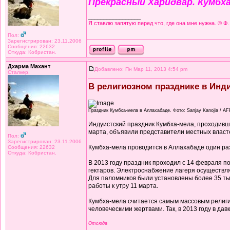
Прекрасный Харидвар. Кумбха
_________________
Я ставлю запятую перед что, где она мне нужна. © Ф.
Пол:
Зарегистрирован: 23.11.2006
Сообщения: 22632
Откуда: Кобристан.
Дхарма Махант
Добавлено: Пн Мар 11, 2013 4:54 pm
Сталкер.
В религиозном празднике в Инди
Праздник Кумбха-мела в Аллахабаде. Фото: Sanjay Kanojia / AF
Индуистский праздник Кумбха-мела, проходивш
марта, объявили представители местных власт
Пол:
Зарегистрирован: 23.11.2006
Кумбха-мела проводится в Аллахабаде один ра
Сообщения: 22632
Откуда: Кобристан.
В 2013 году праздник проходил с 14 февраля п
гектаров. Электроснабжение лагеря осуществл
Для паломников были установлены более 35 ты
работы к утру 11 марта.
Кумбха-мела считается самым массовым религи
человеческими жертвами. Так, в 2013 году в дав
Отсюда