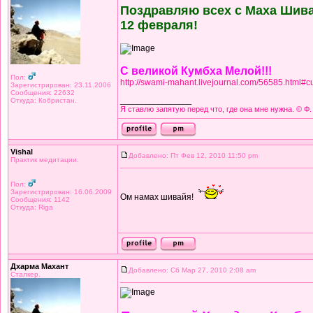
Поздравляю всех с Маха Шив
12 февраля!
С великой Кумбха Мелой!!!
Пол:
http://swami-mahant.livejournal.com/56585.html#c
Зарегистрирован: 23.11.2006
Сообщения: 22632
Откуда: Кобристан.
_________________
Я ставлю запятую перед что, где она мне нужна. © Ф.
Vishal
Добавлено: Пт Фев 12, 2010 11:50 pm
Практик медитации.
Пол:
Зарегистрирован: 16.06.2009
Ом намах шивайя!
Сообщения: 1142
Откуда: Riga
Дхарма Махант
Добавлено: Сб Мар 27, 2010 2:08 am
Сталкер.