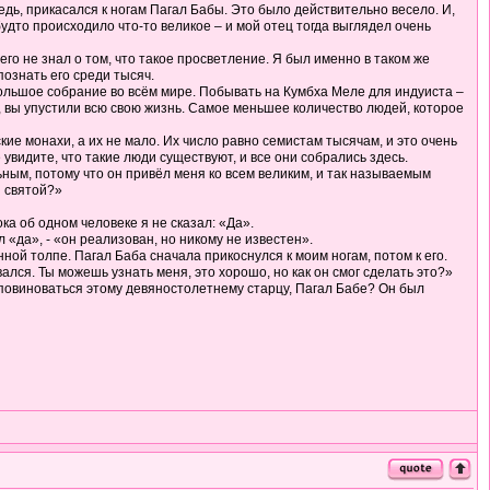
едь, прикасался к ногам Пагал Бабы. Это было действительно весело. И,
 будто происходило что-то великое – и мой отец тогда выглядел очень
его не знал о том, что такое просветление. Я был именно в таком же
познать его среди тысяч.
большое собрание во всём мире. Побывать на Кумбха Меле для индуиста –
, вы упустили всю свою жизнь. Самое меньшее количество людей, которое
ие монахи, а их не мало. Их число равно семистам тысячам, и это очень
увидите, что такие люди существуют, и все они собрались здесь.
ным, потому что он привёл меня ко всем великим, и так называемым
й святой?»
ка об одном человеке я не сказал: «Да».
л «да», - «он реализован, но никому не известен».
ой толпе. Пагал Баба сначала прикоснулся к моим ногам, потом к его.
ался. Ты можешь узнать меня, это хорошо, но как он смог сделать это?»
 не повиноваться этому девяностолетнему старцу, Пагал Бабе? Он был