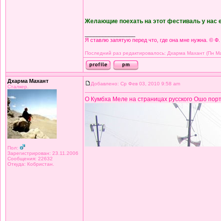
Желающие поехать на этот фестиваль у нас 
_________________
Я ставлю запятую перед что, где она мне нужна. © Ф.
Последний раз редактировалось: Дхарма Махант (Пн Мар
Дхарма Махант
Добавлено: Ср Фев 03, 2010 9:58 am
Сталкер.
О Кумбха Меле на страницах русского Ошо порт
Пол:
Зарегистрирован: 23.11.2006
Сообщения: 22632
Откуда: Кобристан.