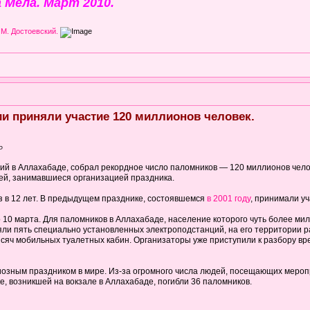
 Мела. Март 2010.
 М. Достоевский.
и приняли участие 120 миллионов человек.
P
ий в Аллахабаде, собрал рекордное число паломников — 120 миллионов чело
ей, занимавшиеся организацией праздника.
з в 12 лет. В предыдущем празднике, состоявшемся
в 2001 году
, принимали у
о 10 марта. Для паломников в Аллахабаде, население которого чуть более ми
яли пять специально установленных электроподстанций, на его территории 
сяч мобильных туалетных кабин. Организаторы уже приступили к разбору вре
озным праздником в мире. Из-за огромного числа людей, посещающих меропр
ке, возникшей на вокзале в Аллахабаде, погибли 36 паломников.