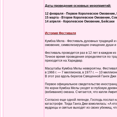
Даты проведения основных мероприятий:
12 февраля - Первое Королевское Омовение,
15 марта - Второе Королевское Омовение, С
14 апреля - Королевское Омовение, Бейсаки
История Фестиваля
Кумбха Мела - Фестиваль духовных традиций и 
омовение, символизирующее очищение души и т
Фестиваль проводится раз в 12 лет в каждом из
Точное время проведения определяется по трад
приходится на Харидвар.
Масштабы Кумбха Мелы невероятны. Фестиваль п
в 1966 г. — 7 миллионов, в 1977 г. — 10 милли
В этот раз вдоль берегов Священной Ганги Джи 
Первое официальное свидетельство иностранца 
Но корни Кумбха Мелы уходят в глубокую древно
(взбивания) океана. Считается, что капли Амри
Согласно еще одной легенде, Господь послал на
катастрофе. Тогда Ганга Джи взмолилась: «А кто
мудрецы и святые выходят из своих убежищ, ч