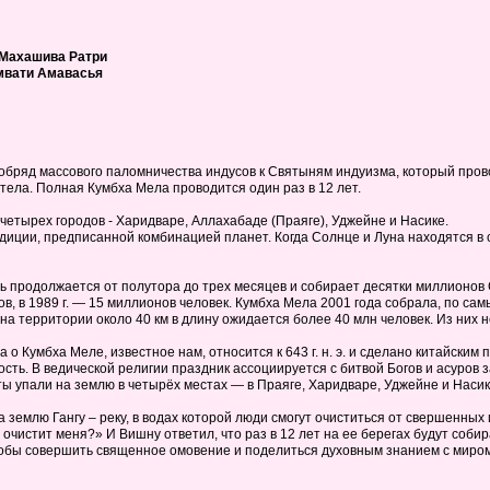
 Махашива Ратри
омвати Амавасья
обряд массового паломничества индусов к Святыням индуизма, который пров
ела. Полная Кумбха Мела проводится один раз в 12 лет.
 четырех городов - Харидваре, Аллахабаде (Праяге), Уджейне и Насике.
иции, предписанной комбинацией планет. Когда Солнце и Луна находятся в с
родолжается от полутора до трех месяцев и собирает десятки миллионов Сад
онов, в 1989 г. — 15 миллионов человек. Кумбха Мела 2001 года собрала, по 
на территории около 40 км в длину ожидается более 40 млн человек. Из них н
о Кумбха Меле, известное нам, относится к 643 г. н. э. и сделано китайски
сть. В ведической религии праздник ассоциируется с битвой Богов и асуров 
ты упали на землю в четырёх местах — в Праяге, Харидваре, Уджейне и Насик
 землю Гангу – реку, в водах которой люди смогут очиститься от свершенных 
 очистит меня?» И Вишну ответил, что раз в 12 лет на ее берегах будут собир
тобы совершить священное омовение и поделиться духовным знанием с миром