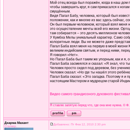
Мой отец всегда был поражён, когда в наш дом 
чтобы завершить круг, я сам прикасался к ногам
смущённым.
Видя Пагал Бабу, человека, который был извест
положении, как и многие из вас здесь сейчас, с
Он был первым человеком, который взял меня н
это осуществление мечты всей его жизни. Орто
там собирается – это десять миллионов челове
У Кумбха Мелы уникальный характер. Само собра
колоритные люди. Вы не можете даже представит
Пагал Баба взял меня на первую в моей жизни 
великим индийским святым, и перед ними, пер
Я говорил «Нет».
Но Пагал Баба был таким же упорным, как и я, 
Пагал Баба засмеялся и сказал: «Я знал, что ты 
Человек просто сидел под деревом, без ученик
Человек сказал: «Но где ты нашёл этого ребёнк
Пагал Баба сказал: «Это загадка. Поэтому я и п
настоящим Мастером и мудрецом старой Индии
Видео самого грандиозного духовного фестивал
_________________
Я ставлю запятую перед что, где она мне нужна. © Ф.
Дхарма Махант
Добавлено: Пт Фев 12, 2010 2:30 pm
Сталкер.