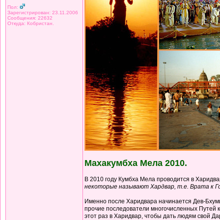
Пол:
Зарегистрирован: 23.11.2006
Сообщения: 22632
Откуда: Кобристан.
Махакумбха Мела 2010.
В 2010 году Кумбха Мела проводится в Харидва
некоторые называют Хардвар, т.е. Врата к Г
Именно после Харидвара начинается Дев-Бхуми
прочие последователи многочисленных Путей к 
этот раз в Харидвар, чтобы дать людям свой Д