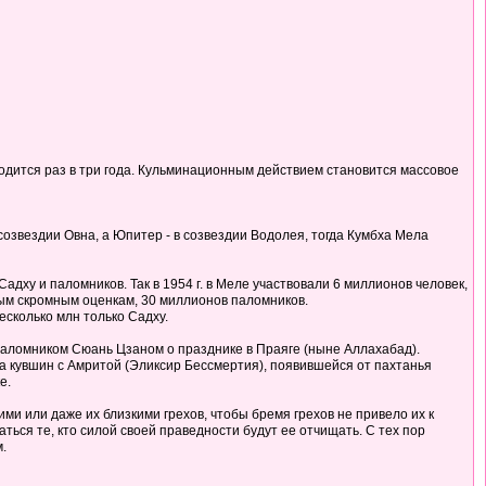
одится раз в три года. Кульминационным действием становится массовое
озвездии Овна, а Юпитер - в созвездии Водолея, тогда Кумбха Мела
ху и паломников. Так в 1954 г. в Меле участвовали 6 миллионов человек,
самым скромным оценкам, 30 миллионов паломников.
есколько млн только Садху.
м паломником Сюань Цзаном о празднике в Праяге (ныне Аллахабад).
за кувшин с Амритой (Эликсир Бессмертия), появившейся от пахтанья
е.
ими или даже их близкими грехов, чтобы бремя грехов не привело их к
аться те, кто силой своей праведности будут ее отчищать. С тех пор
.