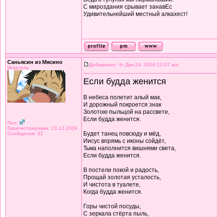
С мироздания срывает занавЕс
Удивительнейший местный алкахест!
Саньясин из Мясино
Добавлено: Чт Дек 24, 2009 12:07 am
Искатель
Если будда женится
В небеса полетит алый мак,
И дорожный покроется знак
Золотою пыльцой на рассвете,
Если будда женится.
Пол:
Зарегистрирован: 23.12.2009
Будет танец повсюду и мёд,
Сообщения: 32
Иисус впрямь с иконы сойдёт,
Тьма наполнится вишнями света,
Если будда женится.
В постели покой и радость,
Прощай золотая усталость,
И чистота в туалете,
Когда будда женится.
Горы чистой посуды,
С зеркала стёрта пыль,