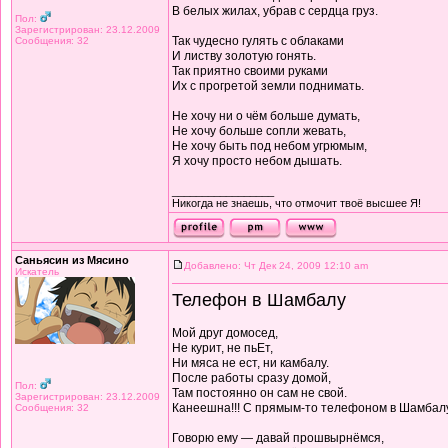
В белых жилах, убрав с сердца груз.
Пол:
Зарегистрирован: 23.12.2009
Так чудесно гулять с облаками
Сообщения: 32
И листву золотую гонять.
Так приятно своими руками
Их с прогретой земли поднимать.
Не хочу ни о чём больше думать,
Не хочу больше сопли жевать,
Не хочу быть под небом угрюмым,
Я хочу просто небом дышать.
_________________
Никогда не знаешь, что отмочит твоё высшее Я!
Саньясин из Мясино
Добавлено: Чт Дек 24, 2009 12:10 am
Искатель
Телефон в Шамбалу
Мой друг домосед,
Не курит, не пьЕт,
Ни мяса не ест, ни камбалу.
После работы сразу домой,
Пол:
Там постоянно он сам не свой.
Зарегистрирован: 23.12.2009
Канеешна!!! С прямым-то телефоном в Шамбал
Сообщения: 32
Говорю ему — давай прошвырнёмся,