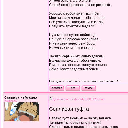
У тебя есть я, а это значит,
Серый цвет прекрасен, а не розовый.
Хорошо с тобой мне, тихий быт,
Мне ни с кем делить тебя не надо.
Все умчались поступать во ВГИК,
Получать архатовы медали.
Ну а мне не нужен небосвод,
Не нужна церковка расписная,
И не нужен через реку брод.
Некуда идти мне, я вне рая.
Так что, серый быт, давно вдвоём
В душу мы душа с тобой живём.
В мелочах простых танцует космос,
Дом пылает радостным огнём.
_________________
Никогда не знаешь, что отмочит твоё высшее Я!
Саньясин из Мясино
Добавлено: Чт Дек 24, 2009 12:09 am
Искатель
Сопливая туфта
Словно куст ежевики — во рту небеса
Так приятны с утра мне на вкус!
Словно только недавно раскрылась весна