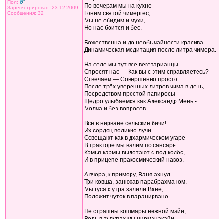
Пол:
По вечерам мы на кухне
Зарегистрирован: 23.12.2009
Гоним святой чимергес,
Сообщения: 32
Мы не обидим и мухи,
Но нас боится и бес.
Божественна и до необычайности красива
Динамическая медитация после литра чимера.
На селе мы тут все вегетарианцы.
Спросят нас — Как вы с этим справляетесь?
Отвечаем — Совершенно просто.
После трёх уверенных литров чима в день,
Посредством простой папиросы
Щедро улыбаемся как Александр Мень -
Молча и без вопросов.
Все в нирване сельские бичи!
Их сердец великие лучи
Освещают как в дхармическом угаре
В тракторе мы валим по сансаре.
Комья кармы вылетают с-под колёс,
И в прицепе пракосмический навоз.
А вчера, к примеру, Ваня ахнул
Три ковша, занюхав парабрахманом.
Мы гуся с утра залили Ване,
Полежит чуток в паранирване.
Не страшны кошмары нежной майи,
Ведь в тулупах мы нирманакайи.