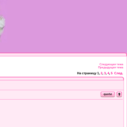
Следующая тема
Предыдущая тема
На страницу
1
,
2
,
3
,
4
,
5
След.