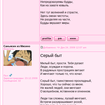
Непредсказуемы будды,
Как на закате ковыль.
Нет тут волнений и страсти,
Здесь океан чистоты,
Не разделяя на части,
Будды вкушают миры.
Саньясин из Мясино
Добавлено: Чт Дек 24, 2009 12:07 am
Искатель
Серый быт
Милый быт, прости. Тебя ругают
Люди, осуждая и пороча.
В радужных прострациях витают
И мечтают только то, что хочат.
Пол:
Зарегистрирован: 23.12.2009
Серый быт, таинственно прохладный,
Сообщения: 32
Хорошо, что ты сейчас со мною.
Не жалей людей, они мечтают
О волшебном, яственном и огненном.
Люди так сложны, пускай мечтают,
Встречи разукрашивают розой,