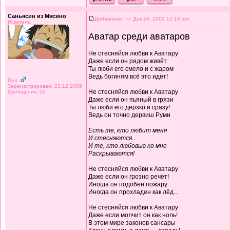
Саньясин из Мясино
Добавлено: Чт Дек 24, 2009 12:10 am
Искатель
Аватар среди аватаров
Не стесняйся любви к Аватару
Даже если он рядом живёт
Ты люби его смело и с жаром
Ведь богиням всё это идёт!
Пол:
Зарегистрирован: 23.12.2009
Не стесняйся любви к Аватару
Сообщения: 32
Даже если он пьяный в грязи
Ты люби его дерзко и сразу!
Ведь он точно дервиш Руми
Есть те, кто любит меня
И стесняются...
И те, кто любовью ко мне
Раскрываются!
Не стесняйся любви к Аватару
Даже если он грозно речёт!
Иногда он подобен пожару
Иногда он прохладен как лёд...
Не стесняйся любви к Аватару
Даже если молчит он как ноль!
В этом мире законов сансары