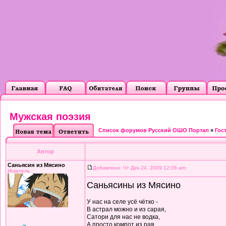
Мужская поэзия
Список форумов Русский ОШО Портал
»
Гос
Автор
Саньясин из Мясино
Добавлено: Чт Дек 24, 2009 12:06 am
Искатель
Саньясины из Мясино
У нас на селе усё чётко -
В астрал можно и из сарая,
Сатори для нас не водка,
А просто компот из рая.