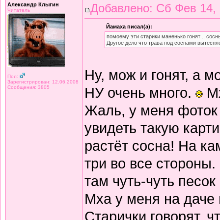
Александр Клыгин
Добавлено: Сб Фев 14,
Читатель
Йамаха писал(а):
помоему эти старики маненько гонят .. сосн
Другое дело что трава под соснами вытесняе
Ну, мож и гонят, а м
Пол:
Зарегистрирован: 12.06.2008
Сообщения: 3805
НУ очень много.
Мх
Жаль, у меня фоток 
увидеть такую карти
растёт сосна! На ка
три во все стороны. 
там чуть-чуть песок
Мха у меня на даче п
Старички говорят, ч