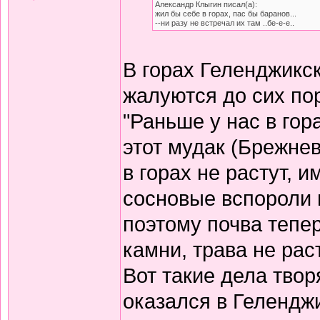
Александр Клыгин писал(а):
жил бы себе в горах, пас бы баранов...
--ни разу не встречал их там ..бе-е-е..
В горах Геленджикс
жалуются до сих пор
"Раньше у нас в гор
этот мудак (Брежнев
в горах не растут, и
сосновые вспороли 
поэтому почва тепе
камни, трава не рас
Вот такие дела твор
оказался в Геленджи