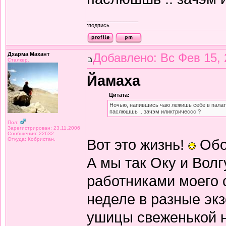
_________________
:подпись
Дхарма Махант
Добавлено: Вс Фев 15, 
Сталкер.
Йамаха
Цитата:
Ночью, напившись чаю лежишь себе в палатк
паслюшшь .. зачэм иликтричессс!?
Пол:
Зарегистрирован: 23.11.2006
Сообщения: 22632
Откуда: Кобристан.
Вот это жизнь!
Обо
А мы так Оку и Волг
работниками моего 
неделе в разные экз
ушицы свеженькой н