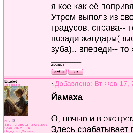
я кое как её поприв
Утром выполз из св
градусов, справа-- 
позади жандарм(выс
зуба).. впереди-- то
_________________
:подпись
Elizabet
Добавлено: Вт Фев 17, 
Модератор
Йамаха
О, ночью и в экстр
Пол:
Зарегистрирован: 25.07.2007
Здесь срабатывает 
Сообщения: 8326
Откуда: поДМосквой