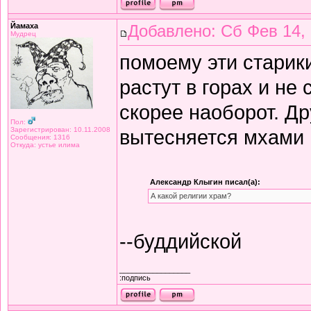
Йамаха
Добавлено: Сб Фев 14, 
Мудрец
помоему эти старик
растут в горах и н
скорее наоборот. Др
Пол:
Зарегистрирован: 10.11.2008
вытесняется мхами ,
Сообщения: 1316
Откуда: устье илима
Александр Клыгин писал(а):
А какой религии храм?
--буддийской
_________________
:подпись