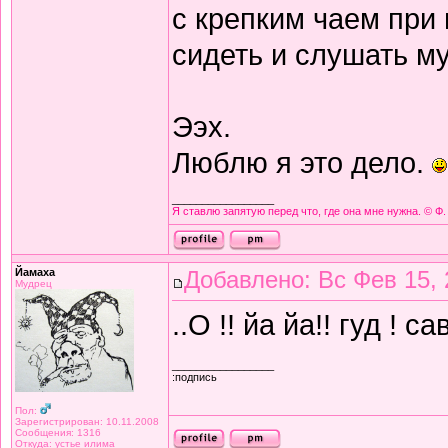
с крепким чаем при
сидеть и слушать м
Ээх.
Люблю я это дело.
_________________
Я ставлю запятую перед что, где она мне нужна. © Ф.
Йамаха
Добавлено: Вс Фев 15, 
Мудрец
..О !! йа йа!! гуд ! са
_________________
:подпись
Пол:
Зарегистрирован: 10.11.2008
Сообщения: 1316
Откуда: устье илима