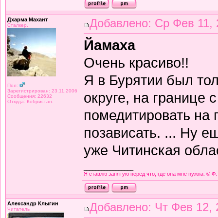
Дхарма Махант
Добавлено: Ср Фев 11, 
Сталкер.
Йамаха
Очень красиво!!
Я в Бурятии был тол
Пол:
Зарегистрирован: 23.11.2006
округе, на границе 
Сообщения: 22632
Откуда: Кобристан.
помедитировать на 
позависать. ... Ну 
уже Читинская обла
_________________
Я ставлю запятую перед что, где она мне нужна. © Ф.
Александр Клыгин
Добавлено: Чт Фев 12, 
Читатель