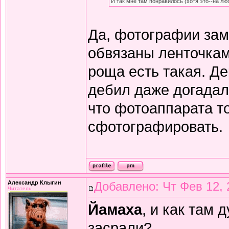
И так мне там понравилось (хотя это--на люби
Да, фотографии за
обвязаны ленточкам
роща есть такая. Де
дебил даже догадал
что фотоаппарата то
сфотографировать.
Александр Клыгин
Добавлено: Чт Фев 12, 
Читатель
Йамаха
, и как там
засрали?