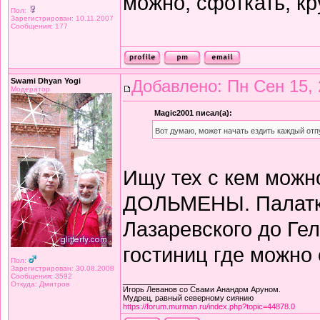
можно, сфоткать, к
Пол:
Зарегистрирован: 10.11.2007
Сообщения: 177
Swami Dhyan Yogi
Добавлено: Пн Сен 15, 
Модератор
Magic2001 писал(а):
Вот думаю, может начать ездить каждый отп
Ищу тех с кем можн
ДОЛЬМЕНЫ. Палатки,
Лазаревского до Ге
гостиниц где можно 
Пол:
Зарегистрирован: 30.08.2008
Сообщения: 3592
_________________
Откуда: Дмитров
Игорь Леванов со Свами Анандом Аруном.
Мудрец, равный северному сиянию
https://forum.murman.ru/index.php?topic=44878.0