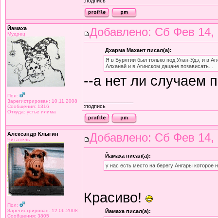
:подпись
Йамаха
Добавлено: Сб Фев 14, 
Мудрец
Дхарма Махант писал(а):
Я в Бурятии был только под Улан-Удэ, и в Аг
Алханай и в Агинском дацане позависать. .
--а нет ли случаем 
Пол:
_________________
Зарегистрирован: 10.11.2008
:подпись
Сообщения: 1316
Откуда: устье илима
Александр Клыгин
Добавлено: Сб Фев 14, 
Читатель
Йамаха писал(а):
у нас есть место на берегу Ангары которое 
Красиво!
Пол:
Зарегистрирован: 12.06.2008
Йамаха писал(а):
Сообщения: 3805