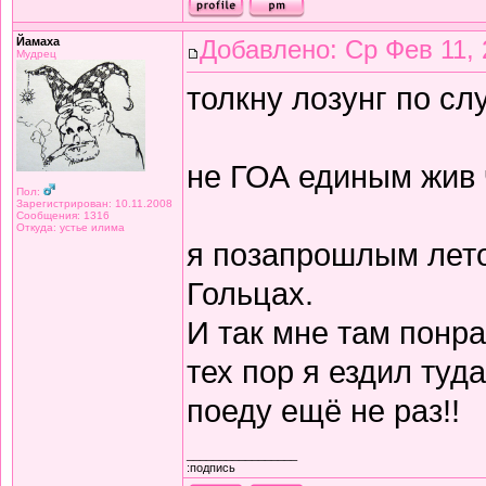
Йамаха
Добавлено: Ср Фев 11, 
Мудрец
толкну лозунг по сл
не ГОА единым жив 
Пол:
Зарегистрирован: 10.11.2008
Сообщения: 1316
Откуда: устье илима
я позапрошлым лето
Гольцах.
И так мне там понра
тех пор я ездил туда
поеду ещё не раз!!
_________________
:подпись