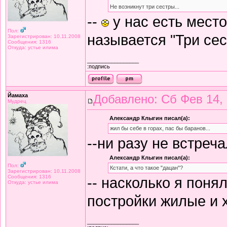
Не возникнут три сестры...
--
у нас есть место
Пол:
называется "Три сес
Зарегистрирован: 10.11.2008
Сообщения: 1316
Откуда: устье илима
_________________
:подпись
Йамаха
Добавлено: Сб Фев 14, 
Мудрец
Александр Клыгин писал(а):
жил бы себе в горах, пас бы баранов...
--ни разу не встреч
Александр Клыгин писал(а):
Пол:
Кстати, а что такое "дацан"?
Зарегистрирован: 10.11.2008
Сообщения: 1316
-- насколько я поня
Откуда: устье илима
постройки жилые и 
_________________