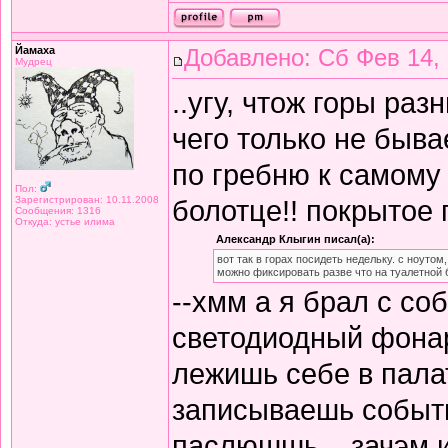
Йамаха
Добавлено: Сб Фев 14, 
Мудрец
..угу, чтож горы ра
чего только не быва
по гребню к самому
Пол:
Зарегистрирован: 10.11.2008
болотце!! покрытое
Сообщения: 1316
Откуда: устье илима
Александр Клыгин писал(а):
вот так в горах посидеть недельку. с ноутом
можно фиксировать разве что на туалетной 
--хмм а я брал с со
светодиодный фонар
лежишь себе в палат
записываешь событи
паслюшшь .. зачэм 