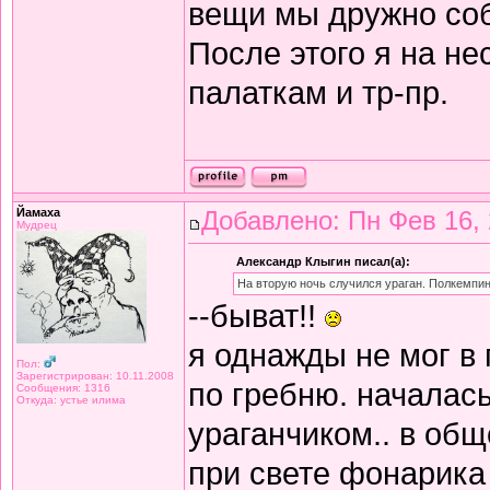
вещи мы дружно соби
После этого я на не
палаткам и тр-пр.
Йамаха
Добавлено: Пн Фев 16, 
Мудрец
Александр Клыгин писал(а):
На вторую ночь случился ураган. Полкемпин
--быват!!
я однажды не мог в 
Пол:
Зарегистрирован: 10.11.2008
по гребню. началась
Сообщения: 1316
Откуда: устье илима
ураганчиком.. в общ
при свете фонарика 