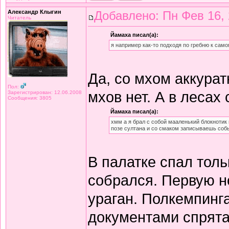
Александр Клыгин
Добавлено: Пн Фев 16, 
Читатель
Йамаха писал(а):
я например как-то подходя по гребню к са
Да, со мхом аккурат
Пол:
мхов нет. А в лесах 
Зарегистрирован: 12.06.2008
Сообщения: 3805
Йамаха писал(а):
хмм а я брал с собой мааленький блокнотик 
позе султана и со смаком записываешь собы
В палатке спал тол
собрался. Первую н
ураган. Полкемпинга
документами спрята