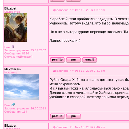
Elizabet
Добавлено: Чт Фев 12, 2026 1:57 pm
Модератор
К арабской вязи пробовала подходить. В мечетя
художника. Потому видела, что ты со знанием д
Но я не о литературном переводе говорила. Ты к
Ладно, проехали. )
Пол:
Зарегистрирован: 25.07.2007
Сообщения: 8326
Откуда: поДМосквой
Мечтатель
Добавлено: Чт Фев 12, 2026 2:31 pm
Искатель
Рубаи Омара Хайяма я знал с детства - у нас б
меня сохранилась.
И с языками тоже начал знакомиться рано - ара
Долгое время я мечтал найти Хайяма в оригинал
учебников и словарей, поэтому понимал персид
Пол:
Зарегистрирован: 26.05.2013
Сообщения: 114
Elizabet
Добавлено: Пт Фев 13, 2026 9:46 am
Модератор