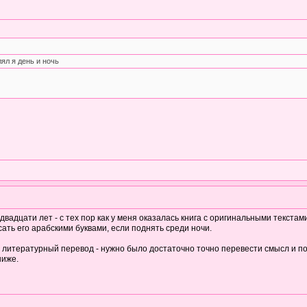
ял я день и ночь
адцати лет - с тех пор как у меня оказалась книга с оригинальными текстами
сать его арабскими буквами, если поднять среди ночи.
ь литературный перевод - нужно было достаточно точно перевести смысл и по
ниже.