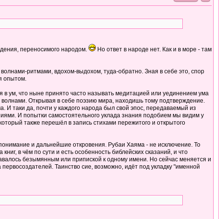
суждения, переносимого народом.
Но ответ в народе нет. Как и в море - там
я волнами-ритмами, вдохом-выдохом, туда-обратно. Зная в себе это, спор
я опытом.
ия в ум, что ныне принято часто называть медитацией или уединением ума
ы волнами. Открывая в себе поэзию мира, находишь тому подтверждение.
 И таки да, почти у каждого народа был свой эпос, передаваемый из
аниями. И попытки самостоятельного уклада знания подобием мы видим у
, который также перешёл в запись стихами пережитого и открытого
 понимание и дальнейшие откровения. Рубаи Хаяма - не исключение. То
ниг, в чём по сути и есть особенность библейских сказаний, и что
тавалось безымянным или припиской к одному имени. Но сейчас меняется и
 первосоздателей. Таинство сие, возможно, идёт под укладку "именной