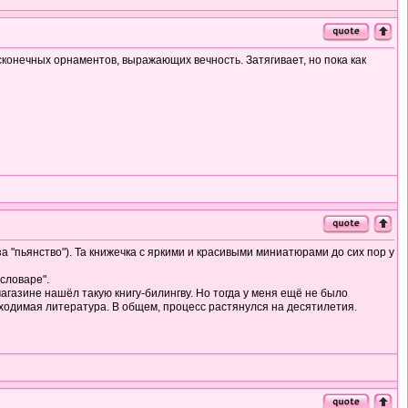
есконечных орнаментов, выражающих вечность. Затягивает, но пока как
а "пьянство"). Та книжечка с яркими и красивыми миниатюрами до сих пор у
словаре".
агазине нашёл такую книгу-билингву. Но тогда у меня ещё не было
бходимая литература. В общем, процесс растянулся на десятилетия.