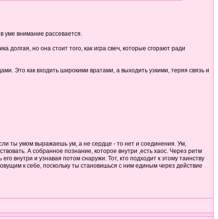
 в уме внимание рассевается.
а долгая, но она стоит того, как игра свеч, которые сгорают ради
ми. Это как входить широкими вратами, а выходить узкими, теряя связь и
ли ты умом выражаешь ум, а не сердце - то нет и соединения. Ум,
твовать. А собранное познание, которое внутри ,есть хаос. Через ритм
его внутри и узнавая потом снаружи. Тот, кто подходит к этому таинству
овущим к себе, поскольку ты становишься с ним единым через действие