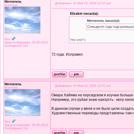
Мечтатель
Добавлено: Чт Фев 12, 2026 12:47 pm
Искатель
Elizabet писал(а):
Мечтатель писал(а):
Семьдесят года года размышл
Пол:
Что это? )
Зарегистрирован: 26.05.2013
Сообщения: 114
72 года. Исправил.
Мечтатель
Добавлено: Чт Фев 12, 2026 12:51 pm
Искатель
Омара Хайяма на персидском я изучаю больше дв
Например, это рубаи знаю наизусть - могу напи
В данном случае у меня и не было цели создат
Художественные переводы представлены там 
Пол:
Зарегистрирован: 26.05.2013
Сообщения: 114