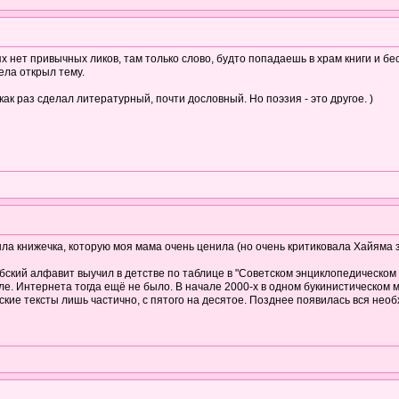
х нет привычных ликов, там только слово, будто попадаешь в храм книги и б
ела открыл тему.
ак раз сделал литературный, почти дословный. Но поэзия - это другое. )
ыла книжечка, которую моя мама очень ценила (но очень критиковала Хайяма з
бский алфавит выучил в детстве по таблице в "Советском энциклопедическом 
е. Интернета тогда ещё не было. В начале 2000-х в одном букинистическом м
ские тексты лишь частично, с пятого на десятое. Позднее появилась вся нео