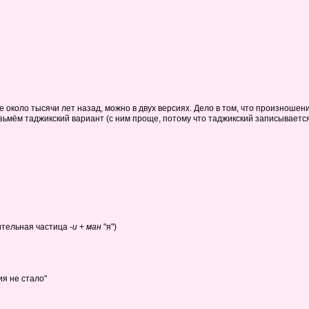
 около тысячи лет назад, можно в двух версиях. Дело в том, что произношен
озьмём таджикский вариант (с ним проще, потому что таджикский записываетс
ительная частица
-и
+
ман
"я")
я не стало"