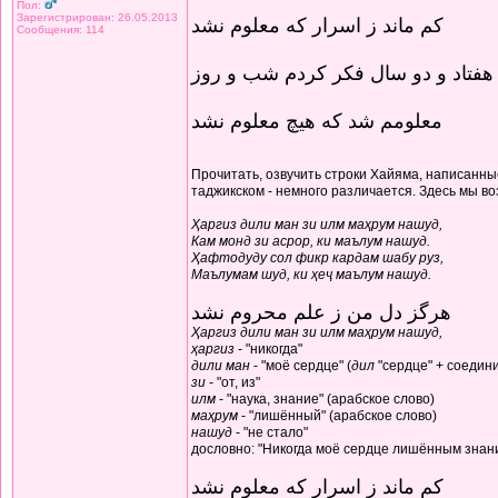
Пол:
Зарегистрирован: 26.05.2013
کم ماند ز اسرار که معلوم نشد
Сообщения: 114
هفتاد و دو سال فکر کردم شب و روز
معلومم شد که هیچ معلوم نشد
Прочитать, озвучить строки Хайяма, написанные
таджикском - немного различается. Здесь мы в
Ҳаргиз дили ман зи илм маҳрум нашуд,
Кам монд зи асрор, ки маълум нашуд.
Ҳафтодуду сол фикр кардам шабу руз,
Маълумам шуд, ки ҳеҷ маълум нашуд.
هرگز دل من ز علم محروم نشد
Ҳаргиз дили ман зи илм маҳрум нашуд,
ҳаргиз
- "никогда"
дили ман
- "моё сердце" (
дил
"сердце" + соедин
зи
- "от, из"
илм
- "наука, знание" (арабское слово)
маҳрум
- "лишённый" (арабское слово)
нашуд
- "не стало"
дословно: "Никогда моё сердце лишённым знани
کم ماند ز اسرار که معلوم نشد