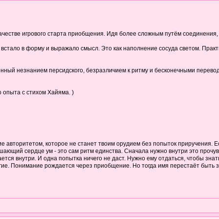
качестве игрового старта приобщения. Идя более сложным путём соединения,
встало в форму и выражало смысл. Это как наполнение сосуда светом. Практик
нный незнанием персидского, безразличием к ритму и бесконечными перевода
 опыта с стихом Хайяма. )
е авторитетом, которое не станет твоим орудием без попыток приручения. Ес
ающий сердце ум - это сам ритм единства. Сначала нужно внутри это прочувс
тся внутри. И одна попытка ничего не даст. Нужно ему отдаться, чтобы знать 
угие. Понимание рождается через приобщение. Но тогда имя перестаёт быть з