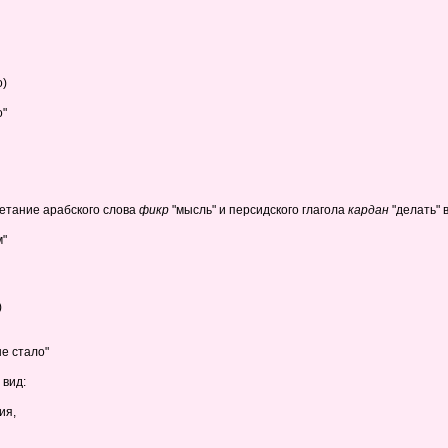
о)
о"
очетание арабского слова
фикр
"мысль" и персидского глагола
кардан
"делать" 
м"
)
е стало"
 вид:
ия,