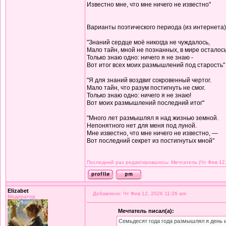
Известно мне, что мне ничего не известно"
Варианты поэтического периода (из интернета)
"Знаний сердце моё никогда не чуждалось,
Мало тайн, мной не познанных, в мире осталось
Только знаю одно: ничего я не знаю -
Вот итог всех моих размышлений под старость"
"Я для знаний воздвиг сокровенный чертог.
Мало тайн, что разум постигнуть не смог.
Только знаю одно: ничего я не знаю!
Вот моих размышлений последний итог"
"Много лет размышлял я над жизнью земной.
Непонятного нет для меня под луной.
Мне известно, что мне ничего не известно, —
Вот последний секрет из постигнутых мной"
Последний раз редактировалось: Мечтатель (Чт Фев 12,
Elizabet
Добавлено: Чт Фев 12, 2026 11:26 am
Модератор
Мечтатель писал(а):
Семьдесят года года размышлял я день 