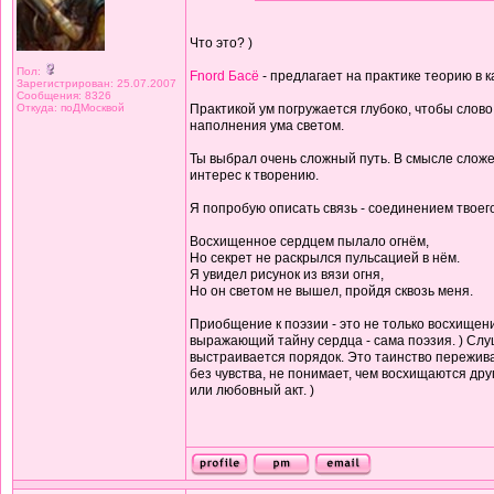
Что это? )
Пол:
Fnord Басё
- предлагает на практике теорию в 
Зарегистрирован: 25.07.2007
Сообщения: 8326
Откуда: поДМосквой
Практикой ум погружается глубоко, чтобы слово 
наполнения ума светом.
Ты выбрал очень сложный путь. В смысле сложе
интерес к творению.
Я попробую описать связь - соединением твоего
Восхищенное сердцем пылало огнём,
Но секрет не раскрылся пульсацией в нём.
Я увидел рисунок из вязи огня,
Но он светом не вышел, пройдя сквозь меня.
Приобщение к поэзии - это не только восхищени
выражающий тайну сердца - сама поэзия. ) Слуш
выстраивается порядок. Это таинство переживае
без чувства, не понимает, чем восхищаются др
или любовный акт. )