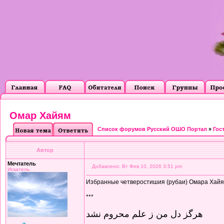
Омар Хайям
Список форумов Русский ОШО Портал
»
Гос
Автор
Мечтатель
Добавлено: Вт Фев 10, 2026 3:51 pm
Искатель
Избранные четверостишия (рубаи) Омара Хайяма
***
هرگز دل من ز علم محروم نشد