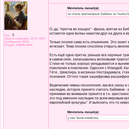
Мечтатель писал(а):
но очень критиковала Хайяма за "пьянст
О, да, "притча во языцех" - фраза, взятая из Б
остаются одни волны накатом друг на друга и 
Пол:
Зарегистрирован: 25.07.2007
Сообщения: 8326
Только поэзия сама есть опьянение. Это знает 
Откуда: поДМосквой
исчезает. Тема поэзии способна открыть многие
Есть ещё одна притча: раньше все научные тра
в самом себе, записывались волновыми трактат
Стихи не только хорошо укладываются и вынима
поколения в поколение: Одиссея с Илиадой, Ка
Гёте , Шекспира, в катренах Нострадамуса, сти
познания. Оттого такая зашифровка расшифров
Ведические гимны-песнопения, как все сказы и
наследие, которое принято считать Хайямом - э
принимая во внимание принято в т.н. христиан
это под именное наследие по всем мировым куль
европейской культуры". И выяснить что-то нево
Мечтатель писал(а):
у нас была книжечка