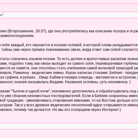
во"
иблии (Второзаконие, 28:37), где она употреблялась как описание позора и о
взаимопоглощением.
в себе каждый, кто окунается в поэзию головой, в которой слова укладываютс
 тайны ума через прямое переживание связи, когда ответ сам собой слагаетс
ктаты слагались языком поэзии. То есть долгие и кропотливые раскопки знан
ами, подобно тому, как океан выходит из самого себя, переворачивая глубин
ются из памяти, они способны стать учебником самой волновой природой ума.
левала, Рамаяна - ведические гимны. Коран написан стихами. Библия - пред
хах суфиев, в рубаях... Омар Хайям в первую очередь - математик и астроном
анного знания называлась Ведами. Названия условны, суть неизменна. )
 сказки "Тысячи и одной ночи", неизменно дополнялись и обрабатывались под
то уже сборник неизвестных последователей. Если в Библии сохранены имена к
ской традиции - увековечивать откровения именами, то на Востоке дольше ос
турам. Так и у всех древних ведических песнопений вдруг открываются имена
зможно, почему так делается. Но мы его созерцаем через Интернет.)