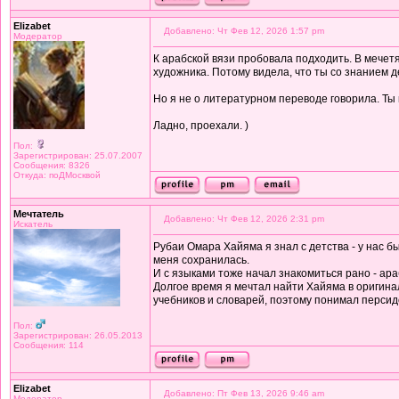
Elizabet
Добавлено: Чт Фев 12, 2026 1:57 pm
Модератор
К арабской вязи пробовала подходить. В мечетя
художника. Потому видела, что ты со знанием д
Но я не о литературном переводе говорила. Ты к
Ладно, проехали. )
Пол:
Зарегистрирован: 25.07.2007
Сообщения: 8326
Откуда: поДМосквой
Мечтатель
Добавлено: Чт Фев 12, 2026 2:31 pm
Искатель
Рубаи Омара Хайяма я знал с детства - у нас б
меня сохранилась.
И с языками тоже начал знакомиться рано - ара
Долгое время я мечтал найти Хайяма в оригинал
учебников и словарей, поэтому понимал персид
Пол:
Зарегистрирован: 26.05.2013
Сообщения: 114
Elizabet
Добавлено: Пт Фев 13, 2026 9:46 am
Модератор