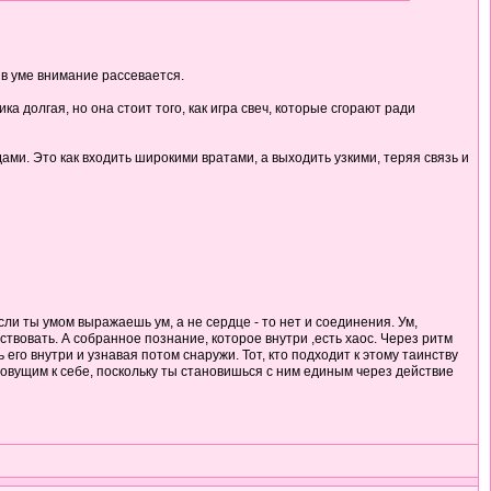
 в уме внимание рассевается.
а долгая, но она стоит того, как игра свеч, которые сгорают ради
ми. Это как входить широкими вратами, а выходить узкими, теряя связь и
ли ты умом выражаешь ум, а не сердце - то нет и соединения. Ум,
твовать. А собранное познание, которое внутри ,есть хаос. Через ритм
его внутри и узнавая потом снаружи. Тот, кто подходит к этому таинству
овущим к себе, поскольку ты становишься с ним единым через действие