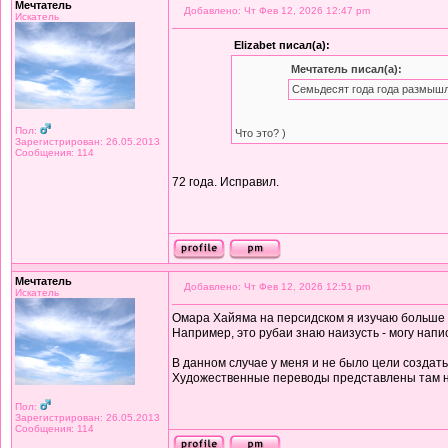
Мечтатель
Добавлено: Чт Фев 12, 2026 12:47 pm
Искатель
Elizabet писал(а):
Мечтатель писал(а):
Семьдесят года года размышл
Пол:
Что это? )
Зарегистрирован: 26.05.2013
Сообщения: 114
72 года. Исправил.
Мечтатель
Добавлено: Чт Фев 12, 2026 12:51 pm
Искатель
Омара Хайяма на персидском я изучаю больше дв
Например, это рубаи знаю наизусть - могу напи
В данном случае у меня и не было цели создат
Художественные переводы представлены там 
Пол:
Зарегистрирован: 26.05.2013
Сообщения: 114