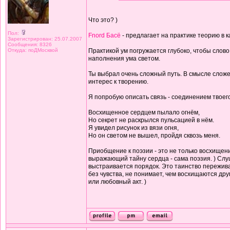
Что это? )
Пол:
Fnord Басё
- предлагает на практике теорию в 
Зарегистрирован: 25.07.2007
Сообщения: 8326
Откуда: поДМосквой
Практикой ум погружается глубоко, чтобы слово 
наполнения ума светом.
Ты выбрал очень сложный путь. В смысле сложе
интерес к творению.
Я попробую описать связь - соединением твоего
Восхищенное сердцем пылало огнём,
Но секрет не раскрылся пульсацией в нём.
Я увидел рисунок из вязи огня,
Но он светом не вышел, пройдя сквозь меня.
Приобщение к поэзии - это не только восхищени
выражающий тайну сердца - сама поэзия. ) Слуш
выстраивается порядок. Это таинство переживае
без чувства, не понимает, чем восхищаются др
или любовный акт. )