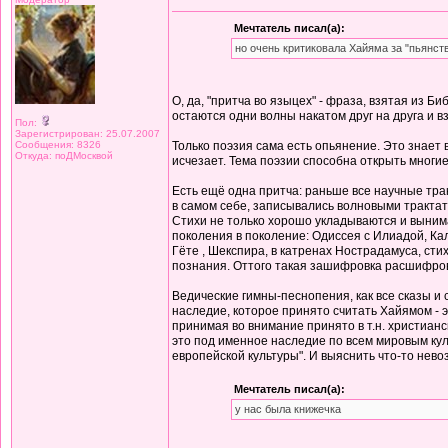
Мечтатель писал(а):
но очень критиковала Хайяма за "пьянст
О, да, "притча во языцех" - фраза, взятая из Б
остаются одни волны накатом друг на друга и 
Пол:
Зарегистрирован: 25.07.2007
Сообщения: 8326
Только поэзия сама есть опьянение. Это знает 
Откуда: поДМосквой
исчезает. Тема поэзии способна открыть многие
Есть ещё одна притча: раньше все научные тра
в самом себе, записывались волновыми трактат
Стихи не только хорошо укладываются и вынима
поколения в поколение: Одиссея с Илиадой, Ка
Гёте , Шекспира, в катренах Нострадамуса, сти
познания. Оттого такая зашифровка расшифров
Ведические гимны-песнопения, как все сказы и
наследие, которое принято считать Хайямом - э
принимая во внимание принято в т.н. христиан
это под именное наследие по всем мировым куль
европейской культуры". И выяснить что-то нево
Мечтатель писал(а):
у нас была книжечка