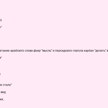
о)
о"
очетание арабского слова
фикр
"мысль" и персидского глагола
кардан
"делать" 
м"
)
е стало"
 вид:
ия,