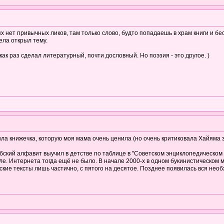
х нет привычных ликов, там только слово, будто попадаешь в храм книги и б
ела открыл тему.
ак раз сделал литературный, почти дословный. Но поэзия - это другое. )
ыла книжечка, которую моя мама очень ценила (но очень критиковала Хайяма з
бский алфавит выучил в детстве по таблице в "Советском энциклопедическом 
е. Интернета тогда ещё не было. В начале 2000-х в одном букинистическом м
ские тексты лишь частично, с пятого на десятое. Позднее появилась вся нео