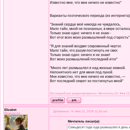
Известно мне, что мне ничего не известно"
Варианты поэтического периода (из интернета)
"Знаний сердце моё никогда не чуждалось,
Мало тайн, мной не познанных, в мире осталось
Только знаю одно: ничего я не знаю -
Вот итог всех моих размышлений под старость"
"Я для знаний воздвиг сокровенный чертог.
Мало тайн, что разум постигнуть не смог.
Только знаю одно: ничего я не знаю!
Вот моих размышлений последний итог"
"Много лет размышлял я над жизнью земной.
Непонятного нет для меня под луной.
Мне известно, что мне ничего не известно, —
Вот последний секрет из постигнутых мной"
Последний раз редактировалось: Мечтатель (Чт Фев 12,
Elizabet
Добавлено: Чт Фев 12, 2026 11:26 am
Модератор
Мечтатель писал(а):
Семьдесят года года размышлял я день 