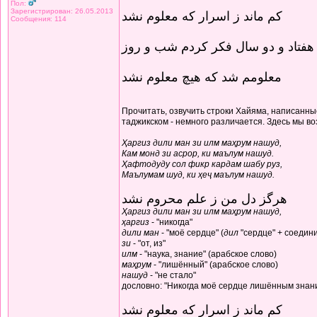
Пол:
Зарегистрирован: 26.05.2013
کم ماند ز اسرار که معلوم نشد
Сообщения: 114
هفتاد و دو سال فکر کردم شب و روز
معلومم شد که هیچ معلوم نشد
Прочитать, озвучить строки Хайяма, написанные
таджикском - немного различается. Здесь мы в
Ҳаргиз дили ман зи илм маҳрум нашуд,
Кам монд зи асрор, ки маълум нашуд.
Ҳафтодуду сол фикр кардам шабу руз,
Маълумам шуд, ки ҳеҷ маълум нашуд.
هرگز دل من ز علم محروم نشد
Ҳаргиз дили ман зи илм маҳрум нашуд,
ҳаргиз
- "никогда"
дили ман
- "моё сердце" (
дил
"сердце" + соедин
зи
- "от, из"
илм
- "наука, знание" (арабское слово)
маҳрум
- "лишённый" (арабское слово)
нашуд
- "не стало"
дословно: "Никогда моё сердце лишённым знани
کم ماند ز اسرار که معلوم نشد