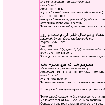
Кам монд зи асрор, ки маълум нашуд.
кам
- "мало"
монд
- "осталось"
асрор
- "тайны" (множ. число) (арабское слово)
ки
- "что", "которое"
маълум
- "познанное, узнанное" (арабское слов
остальные слова уже известны
"Мало осталось от тайн, что известным не стал
هفتاد و دو سال فکر کردم شب و روز
Ҳафтоду ду сол фикр кардам шабу руз,
ҳафтод у ду
- "72"
сол
- "год"
фикр кардам
- " (я) думал", "(я) размышлял" (с
шаб у руз
- "ночь и день"
"Семьдесят два года размышлял я ночью и днё
معلومم شد که هیچ معلوم نشد
Маълумам шуд, ки ҳеҷ маълум нашуд.
маълумам
- "моё познанное" (
маълум
+
-ам
"мой
шуд
- "стало"
ҳеҷ
- "ничто, ничего"
"Моим известным стало, что ничего известным н
И теперь всё это нужно привести в приемлемый
"Никогда моё сердце не было отрешено от знан
Мало осталось от тайн, что не было познано,
Семьдесят два года размышлял я день и ночь,