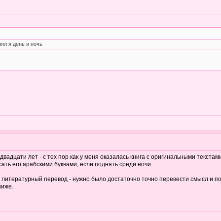
ял я день и ночь
адцати лет - с тех пор как у меня оказалась книга с оригинальными текстами
сать его арабскими буквами, если поднять среди ночи.
ь литературный перевод - нужно было достаточно точно перевести смысл и по
ниже.