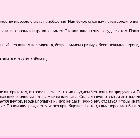
качестве игрового старта приобщения. Идя более сложным путём соединения,
встало в форму и выражало смысл. Это как наполнение сосуда светом. Практик
нный незнанием персидского, безразличием к ритму и бесконечными перевода
 опыта с стихом Хайяма. )
е авторитетом, которое не станет твоим орудием без попыток приручения. Ес
ающий сердце ум - это сам ритм единства. Сначала нужно внутри это прочувс
тся внутри. И одна попытка ничего не даст. Нужно ему отдаться, чтобы знать 
угие. Понимание рождается через приобщение. Но тогда имя перестаёт быть з