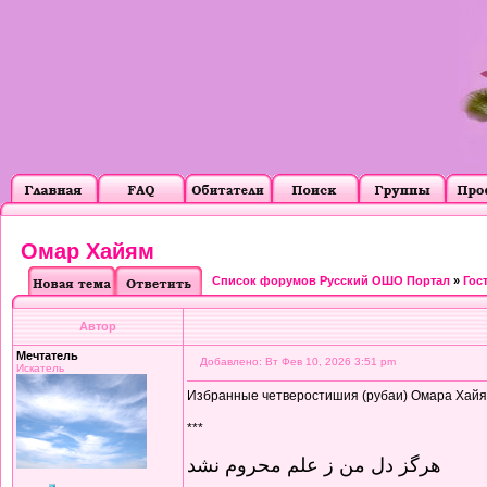
Омар Хайям
Список форумов Русский ОШО Портал
»
Гос
Автор
Мечтатель
Добавлено: Вт Фев 10, 2026 3:51 pm
Искатель
Избранные четверостишия (рубаи) Омара Хайяма
***
هرگز دل من ز علم محروم نشد