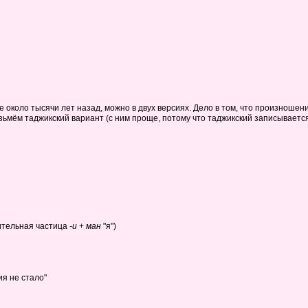
 около тысячи лет назад, можно в двух версиях. Дело в том, что произношен
озьмём таджикский вариант (с ним проще, потому что таджикский записываетс
ительная частица
-и
+
ман
"я")
я не стало"