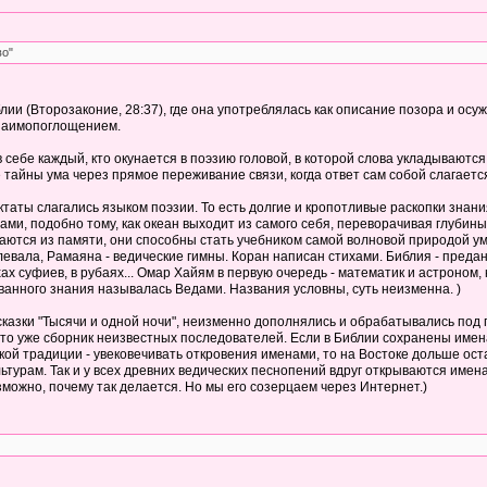
во"
иблии (Второзаконие, 28:37), где она употреблялась как описание позора и о
взаимопоглощением.
в себе каждый, кто окунается в поэзию головой, в которой слова укладываютс
 тайны ума через прямое переживание связи, когда ответ сам собой слагаетс
ктаты слагались языком поэзии. То есть долгие и кропотливые раскопки знан
ами, подобно тому, как океан выходит из самого себя, переворачивая глубин
ются из памяти, они способны стать учебником самой волновой природой ума.
левала, Рамаяна - ведические гимны. Коран написан стихами. Библия - пред
хах суфиев, в рубаях... Омар Хайям в первую очередь - математик и астроном
анного знания называлась Ведами. Названия условны, суть неизменна. )
 сказки "Тысячи и одной ночи", неизменно дополнялись и обрабатывались под
то уже сборник неизвестных последователей. Если в Библии сохранены имена к
ской традиции - увековечивать откровения именами, то на Востоке дольше ос
турам. Так и у всех древних ведических песнопений вдруг открываются имена
зможно, почему так делается. Но мы его созерцаем через Интернет.)