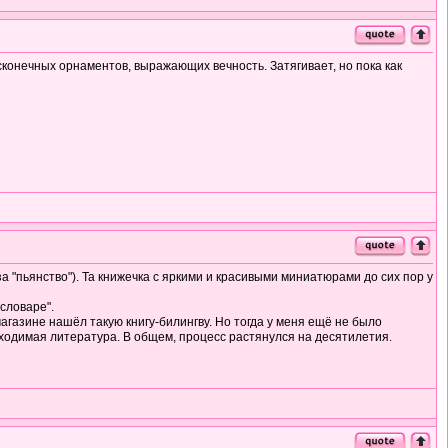
есконечных орнаментов, выражающих вечность. Затягивает, но пока как
а "пьянство"). Та книжечка с яркими и красивыми миниатюрами до сих пор у
словаре".
агазине нашёл такую книгу-билингву. Но тогда у меня ещё не было
бходимая литература. В общем, процесс растянулся на десятилетия.