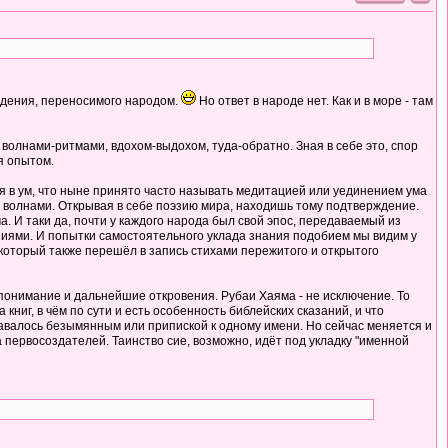
суждения, переносимого народом.
Но ответ в народе нет. Как и в море - там
я волнами-ритмами, вдохом-выдохом, туда-обратно. Зная в себе это, спор
я опытом.
ия в ум, что ныне принято часто называть медитацией или уединением ума
ы волнами. Открывая в себе поэзию мира, находишь тому подтверждение.
 И таки да, почти у каждого народа был свой эпос, передаваемый из
аниями. И попытки самостоятельного уклада знания подобием мы видим у
, который также перешёл в запись стихами пережитого и открытого
 понимание и дальнейшие откровения. Рубаи Хаяма - не исключение. То
ниг, в чём по сути и есть особенность библейских сказаний, и что
тавалось безымянным или припиской к одному имени. Но сейчас меняется и
 первосоздателей. Таинство сие, возможно, идёт под укладку "именной