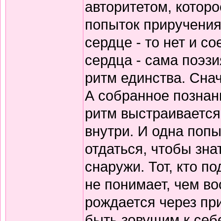
авторитетом, которо
попыток приручения
сердце - то нет и 
сердца - сама поэзи
ритм единства. Снач
А собранное познани
ритм выстраивается
внутри. И одна попы
отдаться, чтобы зна
снаружи. Тот, кто по
не понимает, чем в
рождается через пр
быть зовущим к себ