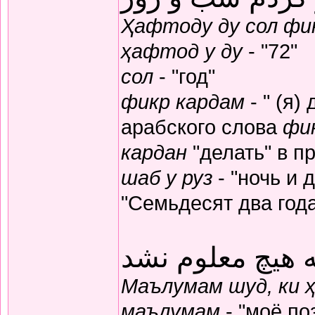
Ҳафтоду ду сол фик
ҳафтод у ду
- "72"
сол
- "год"
фикр кардам
- " (я)
арабского слова
фи
кардан
"делать" в п
шаб у руз
- "ночь и 
"Семьдесят два год
 هیچ معلوم نشد
Маълумам шуд, ки 
маълумам
- "моё по