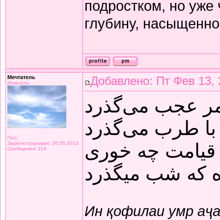
подростком, но уже
глубину, насыщенно
Мечтатель
Добавлено: Пт Фев 13, 
Искатель
مر عجب می‌گذرد
با طرب می‌گذرد
Пол:
قیامت چه خوری
Зарегистрирован: 26.05.2013
Сообщения: 114
ده که شب میگذرد
Ин қофилаи умр аҷ