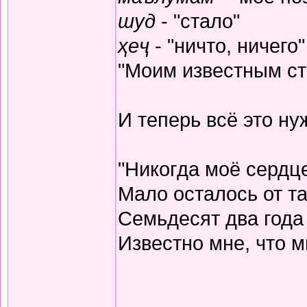
шуд
- "стало"
ҳеҷ
- "ничто, ничего"
"Моим известным ста
И теперь всё это н
"Никогда моё сердц
Мало осталось от та
Семьдесят два года
Известно мне, что м