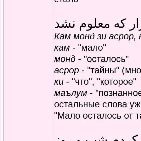
ار که معلوم نشد
Кам монд зи асрор,
кам
- "мало"
монд
- "осталось"
асрор
- "тайны" (мно
ки
- "что", "которое"
маълум
- "познанное
остальные слова уж
"Мало осталось от т
 کردم شب و روز