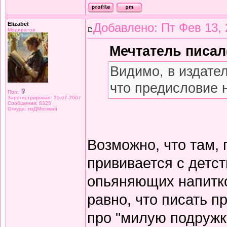
Elizabet
Добавлено: Пт Фев 13, 
Модератор
Мечтатель писал(
Видимо, в издате
что предисловие 
Пол:
Зарегистрирован: 25.07.2007
Сообщения: 8325
Откуда: поДМосквой
Возможно, что там,
прививается с детст
опьяняющих напитков
равно, что писать 
про "милую подружку