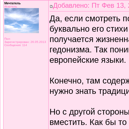
Мечтатель
Добавлено: Пт Фев 13, 
Искатель
Да, если смотреть 
буквально его стихи
получается жизнен
Пол:
Зарегистрирован: 26.05.2013
Сообщения: 114
гедонизма. Так пон
европейские языки.
Конечно, там содерж
нужно знать традиц
Но с другой сторон
вместить. Как бы то