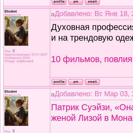
Elizabet
Добавлено: Вс Янв 18, 
Модератор
Духовная профессия
и на трендовую одеж
Пол:
Зарегистрирован: 25.07.2007
10 фильмов, повлия
Сообщения: 8326
Откуда: поДМосквой
Elizabet
Добавлено: Вт Мар 03, 
Модератор
Патрик Суэйзи, «Она
женой Лизой в Монак
Пол: