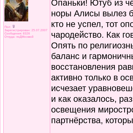
Опаньки! Ютуб из чё
норы Алисы вылез б
кто не успел, тот о
Пол:
Зарегистрирован: 25.07.2007
чародейство. Как го
Сообщения: 8326
Откуда: поДМосквой
Опять по религиозны
баланс и гармоничн
восстановления рав
активно только в ос
исчезает уравновеш
и как оказалось, ра
освещения миростро
партнёрства, которы