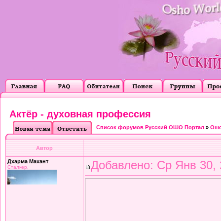
Актёр - духовная профессия
Список форумов Русский ОШО Портал
»
Ошо
Автор
Дхарма Махант
Добавлено: Ср Янв 30, 
Сталкер.