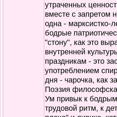
утраченных ценносте
вместе с запретом 
одна - марксистко-л
бодрые патриотичес
"стону", как это вы
внутренней культур
праздникам - это за
употреблением спирт
дня - чарочка, как 
Поэзия философская
Ум привык к бодрым
трудовой ритм, к де