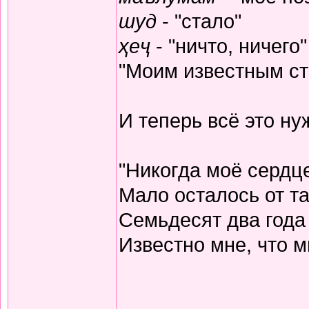
шуд
- "стало"
ҳеҷ
- "ничто, ничего"
"Моим известным ста
И теперь всё это н
"Никогда моё сердц
Мало осталось от та
Семьдесят два года
Известно мне, что м