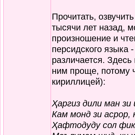
Прочитать, озвучит
тысячи лет назад, м
произношение и чте
персидского языка -
различается. Здесь
ним проще, потому 
кириллицей):
Ҳаргиз дили ман зи
Кам монд зи асрор,
Ҳафтодуду сол фикр