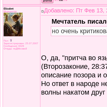
Elizabet
Добавлено: Пт Фев 13, 
Модератор
Мечтатель писал(
но очень критиков
Пол:
Зарегистрирован: 25.07.2007
Сообщения: 8326
Откуда: поДМосквой
О, да, "притча во я
(Второзаконие, 28:3
описание позора и 
Но ответ в народе не
волны накатом друг