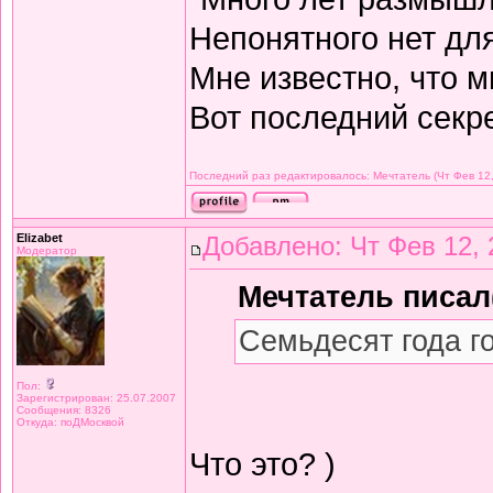
Непонятного нет дл
Мне известно, что м
Вот последний секре
Последний раз редактировалось: Мечтатель (Чт Фев 12,
Elizabet
Добавлено: Чт Фев 12, 
Модератор
Мечтатель писал(
Семьдесят года г
Пол:
Зарегистрирован: 25.07.2007
Сообщения: 8326
Откуда: поДМосквой
Что это? )