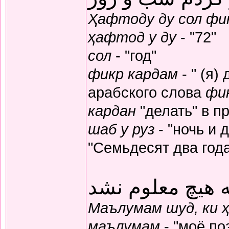
Ҳафтоду ду сол фик
ҳафтод у ду
- "72"
сол
- "год"
фикр кардам
- " (я)
арабского слова
фи
кардан
"делать" в п
шаб у руз
- "ночь и 
"Семьдесят два год
 هیچ معلوم نشد
Маълумам шуд, ки 
маълумам
- "моё по