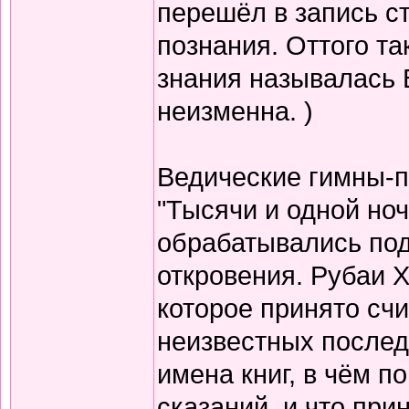
перешёл в запись с
познания. Оттого т
знания называлась 
неизменна. )
Ведические гимны-пе
"Тысячи и одной но
обрабатывались по
откровения. Рубаи Х
которое принято счи
неизвестных послед
имена книг, в чём п
сказаний, и что при