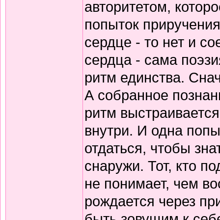
авторитетом, которо
попыток приручения
сердце - то нет и 
сердца - сама поэзи
ритм единства. Снач
А собранное познани
ритм выстраивается
внутри. И одна попы
отдаться, чтобы зна
снаружи. Тот, кто по
не понимает, чем в
рождается через пр
быть зовущим к себ