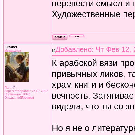
перевести смысл и п
Художественные пе
Elizabet
Добавлено: Чт Фев 12, 
Модератор
К арабской вязи про
привычных ликов, т
храм книги и беско
Пол:
Зарегистрирован: 25.07.2007
вечность. Затягивае
Сообщения: 8326
Откуда: поДМосквой
видела, что ты со з
Но я не о литератур