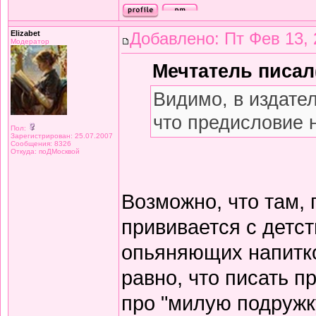
Elizabet
Добавлено: Пт Фев 13, 
Модератор
Мечтатель писал(
Видимо, в издате
что предисловие 
Пол:
Зарегистрирован: 25.07.2007
Сообщения: 8326
Откуда: поДМосквой
Возможно, что там,
прививается с детст
опьяняющих напитков
равно, что писать 
про "милую подружку