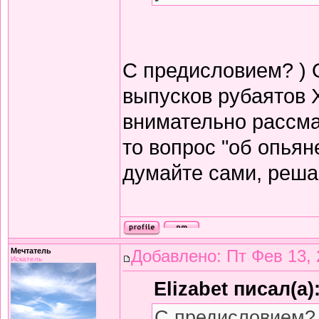
С предисловием? ) 
выпусков рубаятов 
внимательно рассма
то вопрос "об опьян
думайте сами, решай
Мечтатель
Добавлено: Пт Фев 13, 
Искатель
Elizabet писал(а)
С предисловием? 