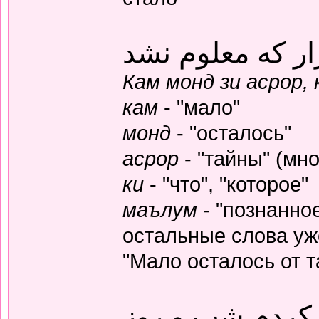
ار که معلوم نشد
Кам монд зи асрор,
кам
- "мало"
монд
- "осталось"
асрор
- "тайны" (мно
ки
- "что", "которое"
маълум
- "познанное
остальные слова уж
"Мало осталось от т
 کردم شب و روز