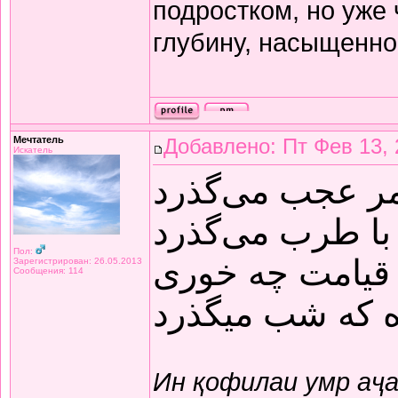
подростком, но уже
глубину, насыщенно
Мечтатель
Добавлено: Пт Фев 13, 
Искатель
مر عجب می‌گذرد
با طرب می‌گذرد
Пол:
قیامت چه خوری
Зарегистрирован: 26.05.2013
Сообщения: 114
ده که شب میگذرد
Ин қофилаи умр аҷ