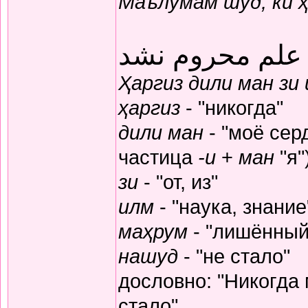
Маълумам шуд, ки 
 علم محروم نشد
Ҳаргиз дили ман зи
ҳаргиз
- "никогда"
дили ман
- "моё серд
частица
-и
+
ман
"я"
зи
- "от, из"
илм
- "наука, знание
маҳрум
- "лишённый
нашуд
- "не стало"
дословно: "Никогда
стало"