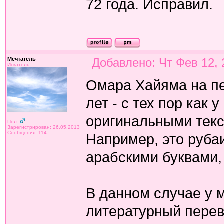
72 года. Исправил.
Мечтатель
Добавлено: Чт Фев 12, 
Искатель
Омара Хайяма на п
лет - с тех пор как 
оригинальными текс
Пол:
Зарегистрирован: 26.05.2013
Сообщения: 114
Например, это рубаи
арабскими буквами,
В данном случае у 
литературный перев