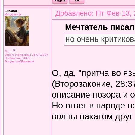
Elizabet
Добавлено: Пт Фев 13, 
Модератор
Мечтатель писал(
но очень критиков
Пол:
Зарегистрирован: 25.07.2007
Сообщения: 8326
Откуда: поДМосквой
О, да, "притча во я
(Второзаконие, 28:3
описание позора и 
Но ответ в народе не
волны накатом друг