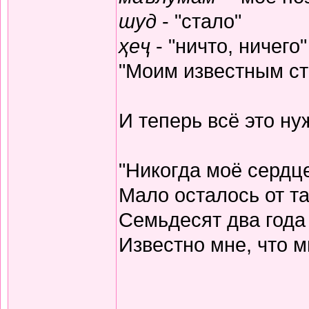
шуд
- "стало"
ҳеҷ
- "ничто, ничего"
"Моим известным ста
И теперь всё это н
"Никогда моё сердц
Мало осталось от та
Семьдесят два года
Известно мне, что м