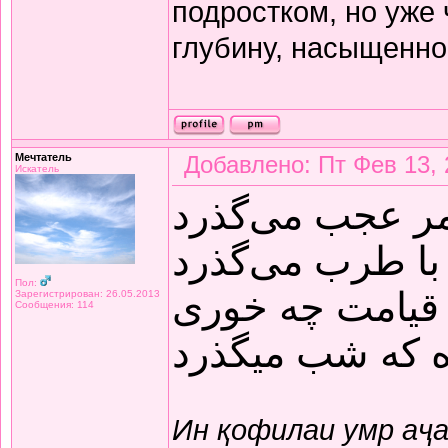
подростком, но уже
глубину, насыщенно
Мечтатель
Добавлено: Пт Фев 13, 
Искатель
مر عجب می‌گذرد
با طرب می‌گذرد
Пол:
قیامت چه خوری
Зарегистрирован: 26.05.2013
Сообщения: 114
ده که شب میگذرد
Ин қофилаи умр аҷ