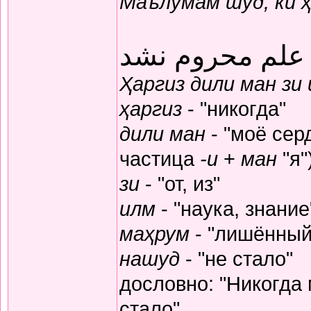
Маълумам шуд, ки 
 علم محروم نشد
Ҳаргиз дили ман зи
ҳаргиз
- "никогда"
дили ман
- "моё серд
частица
-и
+
ман
"я"
зи
- "от, из"
илм
- "наука, знание
маҳрум
- "лишённый
нашуд
- "не стало"
дословно: "Никогда
стало"