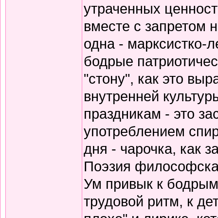
утраченных ценносте
вместе с запретом 
одна - марксистко-л
бодрые патриотичес
"стону", как это вы
внутренней культур
праздникам - это за
употреблением спирт
дня - чарочка, как 
Поэзия философская
Ум привык к бодрым
трудовой ритм, к де