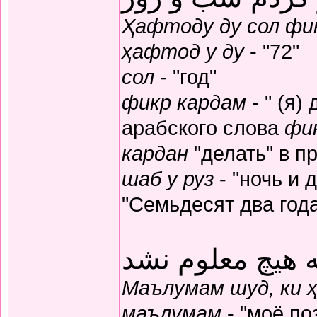
Ҳафтоду ду сол фик
ҳафтод у ду
- "72"
сол
- "год"
фикр кардам
- " (я)
арабского слова
фи
кардан
"делать" в п
шаб у руз
- "ночь и 
"Семьдесят два год
 هیچ معلوم نشد
Маълумам шуд, ки 
маълумам
- "моё по