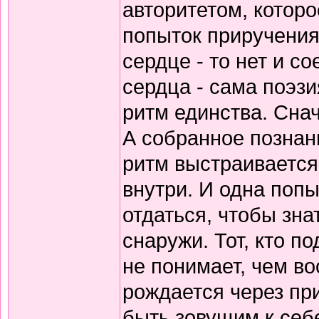
авторитетом, которо
попыток приручения
сердце - то нет и 
сердца - сама поэзи
ритм единства. Снач
А собранное познани
ритм выстраивается
внутри. И одна попы
отдаться, чтобы зна
снаружи. Тот, кто по
не понимает, чем в
рождается через пр
быть зовущим к себ