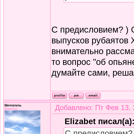
С предисловием? ) 
выпусков рубаятов 
внимательно рассма
то вопрос "об опьян
думайте сами, решай
Мечтатель
Добавлено: Пт Фев 13, 
Искатель
Elizabet писал(а)
С предисловием? 