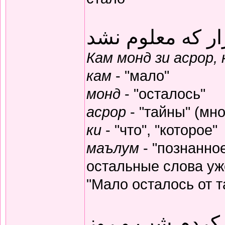
ار که معلوم نشد
Кам монд зи асрор,
кам
- "мало"
монд
- "осталось"
асрор
- "тайны" (мно
ки
- "что", "которое"
маълум
- "познанное
остальные слова уж
"Мало осталось от т
 کردم شب و روز