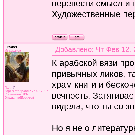
перевести смысл и п
Художественные пе
Elizabet
Добавлено: Чт Фев 12, 
Модератор
К арабской вязи про
привычных ликов, т
храм книги и беско
Пол:
Зарегистрирован: 25.07.2007
вечность. Затягивае
Сообщения: 8326
Откуда: поДМосквой
видела, что ты со з
Но я не о литератур