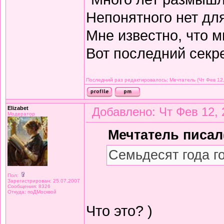
Непонятного нет дл
Мне известно, что м
Вот последний секре
Последний раз редактировалось: Мечтатель (Чт Фев 12,
Elizabet
Добавлено: Чт Фев 12, 
Модератор
Мечтатель писал(
Семьдесят года г
Пол:
Зарегистрирован: 25.07.2007
Сообщения: 8326
Откуда: поДМосквой
Что это? )