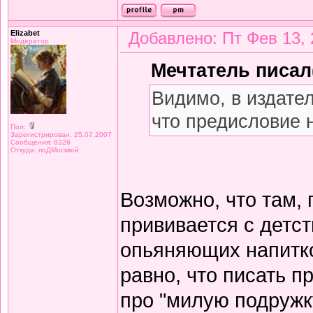
Elizabet
Добавлено: Пт Фев 13, 
Модератор
Мечтатель писал(
Видимо, в издате
что предисловие 
Пол:
Зарегистрирован: 25.07.2007
Сообщения: 8326
Откуда: поДМосквой
Возможно, что там,
прививается с детст
опьяняющих напитков
равно, что писать 
про "милую подружку