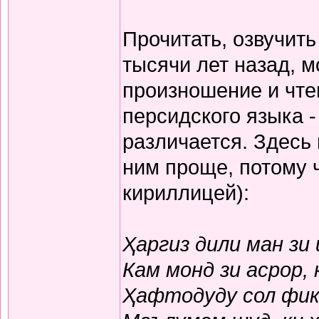
Прочитать, озвучит
тысячи лет назад, м
произношение и чте
персидского языка -
различается. Здесь
ним проще, потому 
кириллицей):
Ҳаргиз дили ман зи
Кам монд зи асрор,
Ҳафтодуду сол фикр