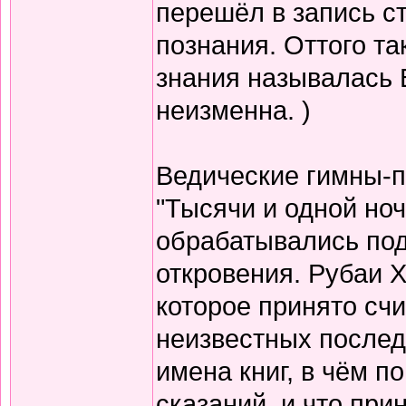
перешёл в запись с
познания. Оттого т
знания называлась 
неизменна. )
Ведические гимны-пе
"Тысячи и одной но
обрабатывались по
откровения. Рубаи Х
которое принято счи
неизвестных послед
имена книг, в чём п
сказаний, и что при