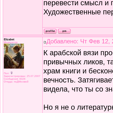
перевести смысл и п
Художественные пе
Elizabet
Добавлено: Чт Фев 12, 
Модератор
К арабской вязи про
привычных ликов, т
храм книги и беско
Пол:
Зарегистрирован: 25.07.2007
вечность. Затягивае
Сообщения: 8326
Откуда: поДМосквой
видела, что ты со з
Но я не о литератур