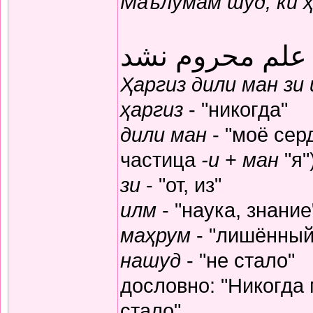
Маълумам шуд, ки 
 علم محروم نشد
Ҳаргиз дили ман зи
ҳаргиз
- "никогда"
дили ман
- "моё серд
частица
-и
+
ман
"я"
зи
- "от, из"
илм
- "наука, знание
маҳрум
- "лишённый
нашуд
- "не стало"
дословно: "Никогда
стало"