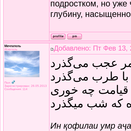
подростком, но уже
глубину, насыщенно
Мечтатель
Добавлено: Пт Фев 13, 
Искатель
مر عجب می‌گذرد
با طرب می‌گذرد
Пол:
قیامت چه خوری
Зарегистрирован: 26.05.2013
Сообщения: 114
ده که شب میگذرد
Ин қофилаи умр аҷ