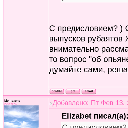
С предисловием? ) 
выпусков рубаятов 
внимательно рассма
то вопрос "об опьян
думайте сами, решай
Мечтатель
Добавлено: Пт Фев 13, 
Искатель
Elizabet писал(а)
С предисловием? 