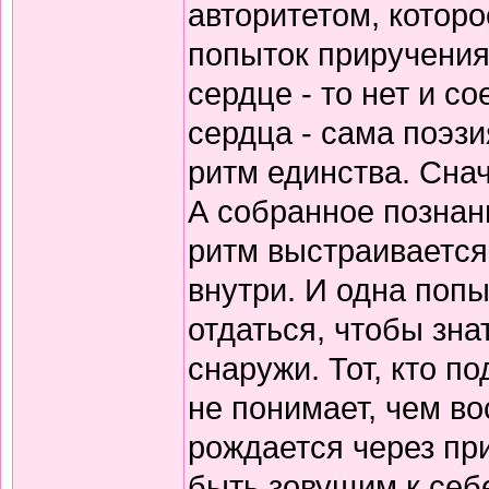
авторитетом, которо
попыток приручения
сердце - то нет и 
сердца - сама поэзи
ритм единства. Снач
А собранное познани
ритм выстраивается
внутри. И одна попы
отдаться, чтобы зна
снаружи. Тот, кто по
не понимает, чем в
рождается через пр
быть зовущим к себ