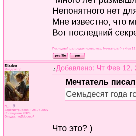
Непонятного нет дл
Мне известно, что м
Вот последний секре
Последний раз редактировалось: Мечтатель (Чт Фев 12,
Elizabet
Добавлено: Чт Фев 12, 
Модератор
Мечтатель писал(
Семьдесят года г
Пол:
Зарегистрирован: 25.07.2007
Сообщения: 8326
Откуда: поДМосквой
Что это? )