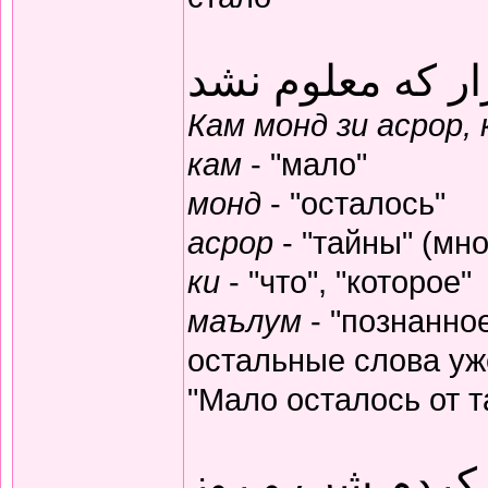
ار که معلوم نشد
Кам монд зи асрор,
кам
- "мало"
монд
- "осталось"
асрор
- "тайны" (мно
ки
- "что", "которое"
маълум
- "познанное
остальные слова уж
"Мало осталось от т
 کردم شب و روز