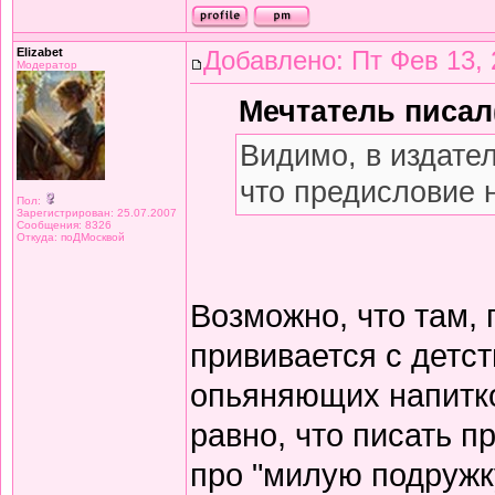
Elizabet
Добавлено: Пт Фев 13, 
Модератор
Мечтатель писал(
Видимо, в издате
что предисловие 
Пол:
Зарегистрирован: 25.07.2007
Сообщения: 8326
Откуда: поДМосквой
Возможно, что там,
прививается с детст
опьяняющих напитков
равно, что писать 
про "милую подружку