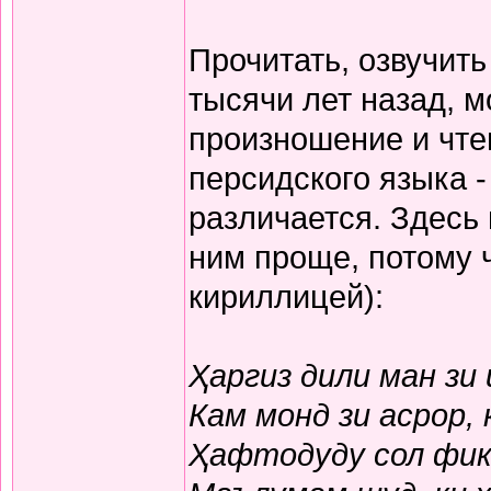
Прочитать, озвучит
тысячи лет назад, м
произношение и чте
персидского языка -
различается. Здесь
ним проще, потому 
кириллицей):
Ҳаргиз дили ман зи
Кам монд зи асрор,
Ҳафтодуду сол фикр