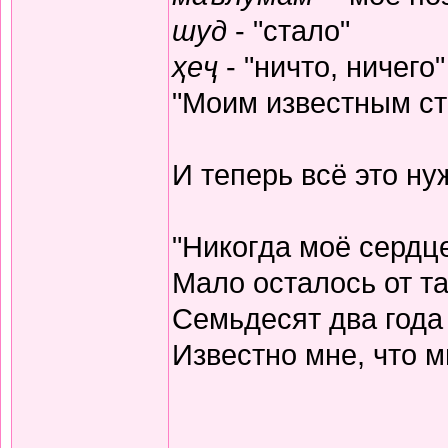
шуд
- "стало"
ҳеҷ
- "ничто, ничего"
"Моим известным ста
И теперь всё это н
"Никогда моё сердц
Мало осталось от та
Семьдесят два года
Известно мне, что м