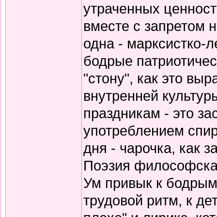
утраченных ценносте
вместе с запретом 
одна - марксистко-л
бодрые патриотичес
"стону", как это вы
внутренней культур
праздникам - это за
употреблением спирт
дня - чарочка, как 
Поэзия философская
Ум привык к бодрым
трудовой ритм, к де