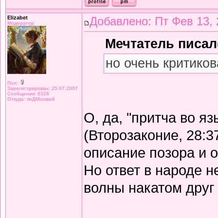
Elizabet
Добавлено: Пт Фев 13, 
Модератор
Мечтатель писал(
но очень критиков
Пол:
Зарегистрирован: 25.07.2007
Сообщения: 8326
Откуда: поДМосквой
О, да, "притча во я
(Второзаконие, 28:3
описание позора и 
Но ответ в народе не
волны накатом друг