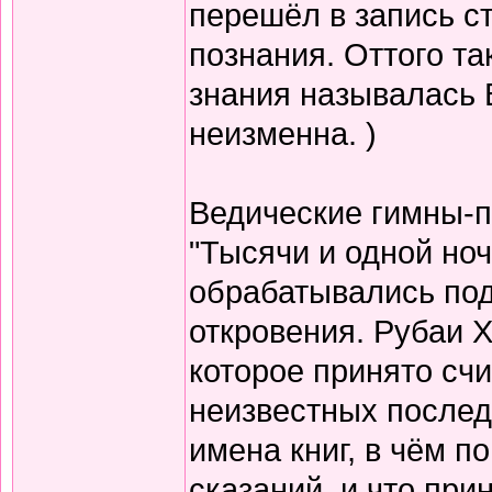
перешёл в запись с
познания. Оттого т
знания называлась 
неизменна. )
Ведические гимны-пе
"Тысячи и одной но
обрабатывались по
откровения. Рубаи Х
которое принято счи
неизвестных послед
имена книг, в чём п
сказаний, и что при