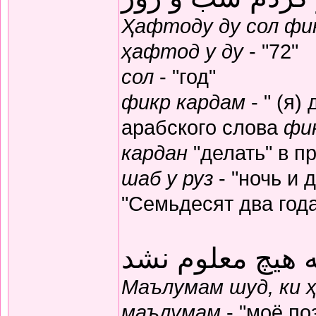
Ҳафтоду ду сол фик
ҳафтод у ду
- "72"
сол
- "год"
фикр кардам
- " (я)
арабского слова
фи
кардан
"делать" в п
шаб у руз
- "ночь и 
"Семьдесят два год
 هیچ معلوم نشد
Маълумам шуд, ки 
маълумам
- "моё по