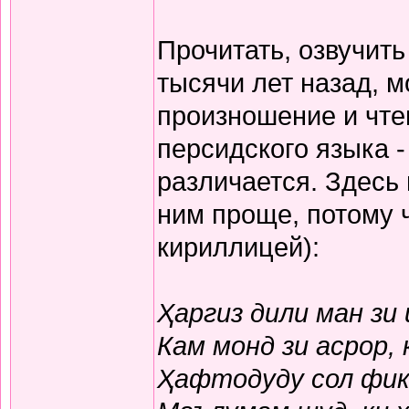
Прочитать, озвучит
тысячи лет назад, м
произношение и чте
персидского языка -
различается. Здесь
ним проще, потому 
кириллицей):
Ҳаргиз дили ман зи
Кам монд зи асрор,
Ҳафтодуду сол фикр