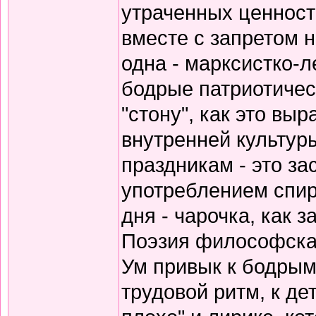
утраченных ценносте
вместе с запретом 
одна - марксистко-л
бодрые патриотичес
"стону", как это вы
внутренней культур
праздникам - это за
употреблением спирт
дня - чарочка, как 
Поэзия философская
Ум привык к бодрым
трудовой ритм, к де