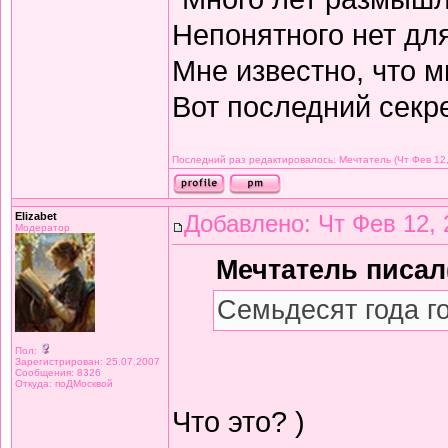
Непонятного нет дл
Мне известно, что м
Вот последний секре
Последний раз редактировалось: Мечтатель (Чт Фев 12,
Elizabet
Добавлено: Чт Фев 12, 
Модератор
Мечтатель писал(
Семьдесят года г
Пол:
Зарегистрирован: 25.07.2007
Сообщения: 8326
Откуда: поДМосквой
Что это? )