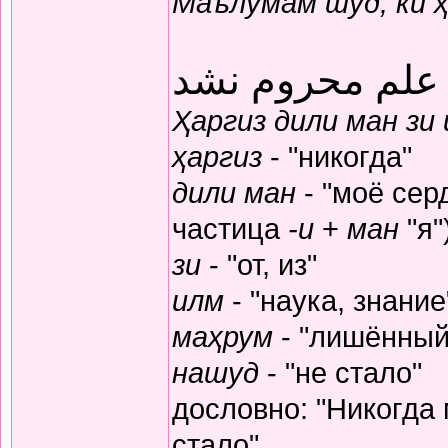
Маълумам шуд, ки 
 علم محروم نشد
Ҳаргиз дили ман зи
ҳаргиз
- "никогда"
дили ман
- "моё серд
частица
-и
+
ман
"я"
зи
- "от, из"
илм
- "наука, знание
маҳрум
- "лишённый
нашуд
- "не стало"
дословно: "Никогда
стало"