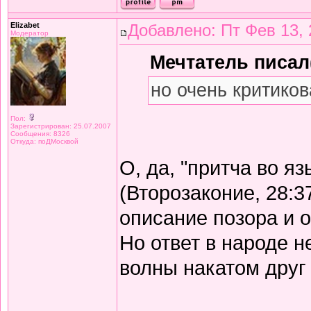
Elizabet
Добавлено: Пт Фев 13, 
Модератор
Мечтатель писал(
но очень критиков
Пол:
Зарегистрирован: 25.07.2007
Сообщения: 8326
Откуда: поДМосквой
О, да, "притча во я
(Второзаконие, 28:3
описание позора и 
Но ответ в народе не
волны накатом друг