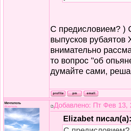
С предисловием? ) 
выпусков рубаятов 
внимательно рассма
то вопрос "об опьян
думайте сами, решай
Мечтатель
Добавлено: Пт Фев 13, 
Искатель
Elizabet писал(а)
С предисловием? 