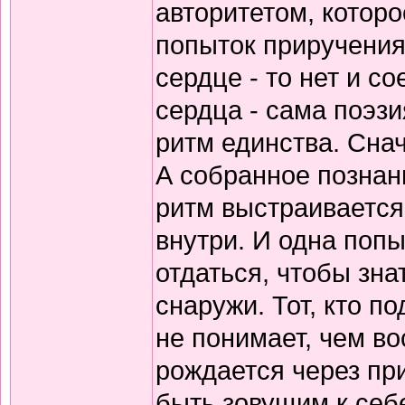
авторитетом, которо
попыток приручения
сердце - то нет и 
сердца - сама поэзи
ритм единства. Снач
А собранное познани
ритм выстраивается
внутри. И одна попы
отдаться, чтобы зна
снаружи. Тот, кто по
не понимает, чем в
рождается через пр
быть зовущим к себ