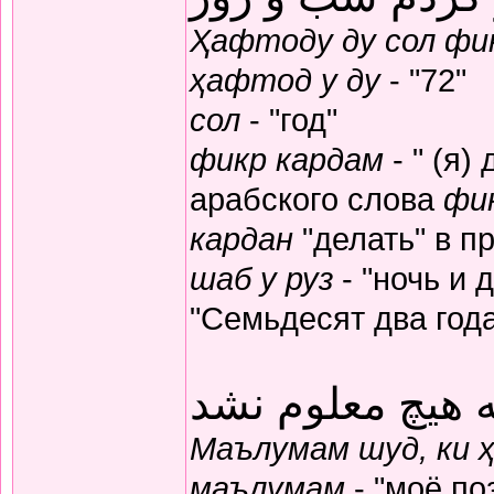
Ҳафтоду ду сол фик
ҳафтод у ду
- "72"
сол
- "год"
фикр кардам
- " (я)
арабского слова
фи
кардан
"делать" в п
шаб у руз
- "ночь и 
"Семьдесят два год
 هیچ معلوم نشد
Маълумам шуд, ки 
маълумам
- "моё по