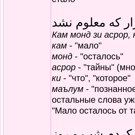
ار که معلوم نشد
Кам монд зи асрор,
кам
- "мало"
монд
- "осталось"
асрор
- "тайны" (мно
ки
- "что", "которое"
маълум
- "познанное
остальные слова уж
"Мало осталось от т
 کردم شب و روز