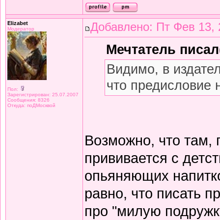
Elizabet
Добавлено: Пт Фев 13, 
Модератор
Мечтатель писал(
Видимо, в издате
что предисловие 
Пол:
Зарегистрирован: 25.07.2007
Сообщения: 8326
Откуда: поДМосквой
Возможно, что там,
прививается с детст
опьяняющих напитков
равно, что писать 
про "милую подружку