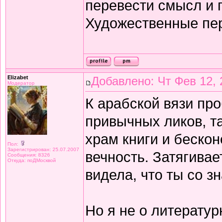
перевести смысл и п
Художественные пе
Elizabet
Добавлено: Чт Фев 12, 
Модератор
К арабской вязи про
привычных ликов, т
храм книги и беско
Пол:
Зарегистрирован: 25.07.2007
вечность. Затягивае
Сообщения: 8326
Откуда: поДМосквой
видела, что ты со з
Но я не о литератур