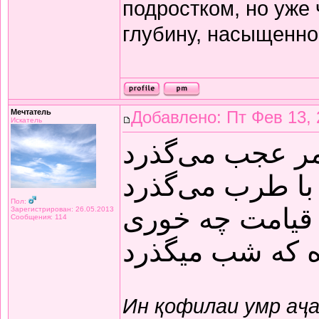
подростком, но уже
глубину, насыщенно
Мечтатель
Добавлено: Пт Фев 13, 
Искатель
مر عجب می‌گذرد
با طرب می‌گذرد
Пол:
قیامت چه خوری
Зарегистрирован: 26.05.2013
Сообщения: 114
ده که شب میگذرد
Ин қофилаи умр аҷ