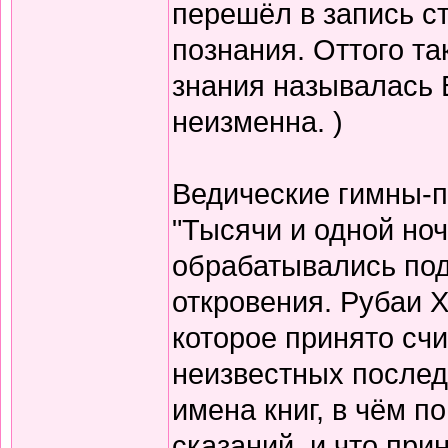
перешёл в запись с
познания. Оттого т
знания называлась 
неизменна. )
Ведические гимны-пе
"Тысячи и одной но
обрабатывались по
откровения. Рубаи Х
которое принято счи
неизвестных послед
имена книг, в чём п
сказаний, и что при