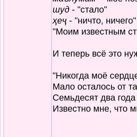
шуд
- "стало"
ҳеҷ
- "ничто, ничего"
"Моим известным ста
И теперь всё это н
"Никогда моё сердц
Мало осталось от та
Семьдесят два года
Известно мне, что м