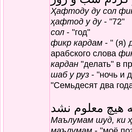
Ҳафтоду ду сол фик
ҳафтод у ду
- "72"
сол
- "год"
фикр кардам
- " (я)
арабского слова
фи
кардан
"делать" в п
шаб у руз
- "ночь и 
"Семьдесят два год
 هیچ معلوم نشد
Маълумам шуд, ки 
маълумам
- "моё по