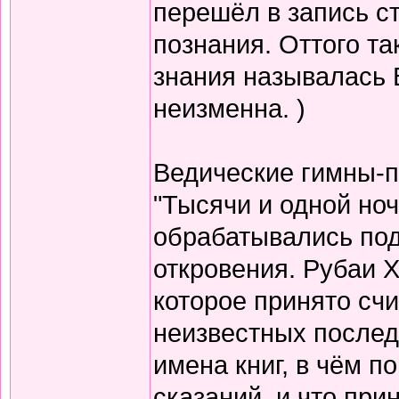
перешёл в запись с
познания. Оттого т
знания называлась 
неизменна. )
Ведические гимны-пе
"Тысячи и одной но
обрабатывались по
откровения. Рубаи Х
которое принято счи
неизвестных послед
имена книг, в чём п
сказаний, и что при