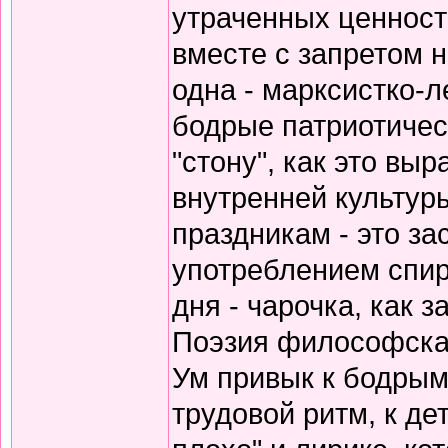
утраченных ценносте
вместе с запретом 
одна - марксистко-л
бодрые патриотичес
"стону", как это вы
внутренней культур
праздникам - это за
употреблением спирт
дня - чарочка, как 
Поэзия философская
Ум привык к бодрым
трудовой ритм, к де