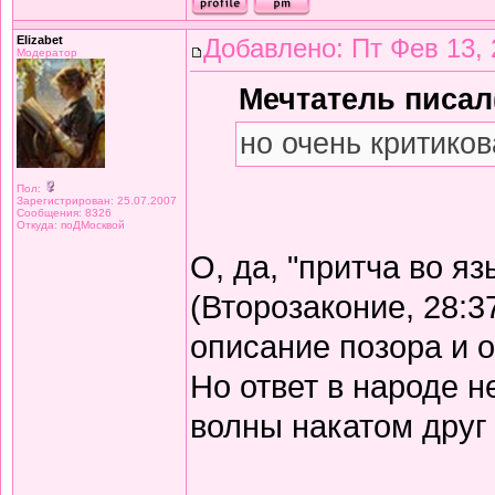
Elizabet
Добавлено: Пт Фев 13, 
Модератор
Мечтатель писал(
но очень критиков
Пол:
Зарегистрирован: 25.07.2007
Сообщения: 8326
Откуда: поДМосквой
О, да, "притча во я
(Второзаконие, 28:3
описание позора и 
Но ответ в народе не
волны накатом друг