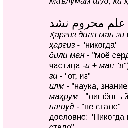
Маълумам шуд, ки 
 علم محروم نشد
Ҳаргиз дили ман зи
ҳаргиз
- "никогда"
дили ман
- "моё серд
частица
-и
+
ман
"я"
зи
- "от, из"
илм
- "наука, знание
маҳрум
- "лишённый
нашуд
- "не стало"
дословно: "Никогда
стало"