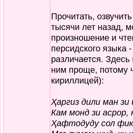
Прочитать, озвучит
тысячи лет назад, м
произношение и чте
персидского языка -
различается. Здесь
ним проще, потому 
кириллицей):
Ҳаргиз дили ман зи
Кам монд зи асрор,
Ҳафтодуду сол фикр