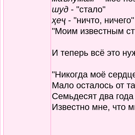
шуд
- "стало"
ҳеҷ
- "ничто, ничего"
"Моим известным ста
И теперь всё это н
"Никогда моё сердц
Мало осталось от та
Семьдесят два года
Известно мне, что м