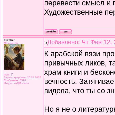
перевести смысл и п
Художественные пе
Elizabet
Добавлено: Чт Фев 12, 
Модератор
К арабской вязи про
привычных ликов, т
храм книги и беско
Пол:
Зарегистрирован: 25.07.2007
вечность. Затягивае
Сообщения: 8326
Откуда: поДМосквой
видела, что ты со з
Но я не о литератур