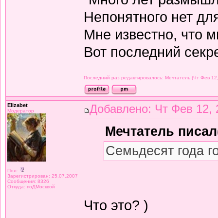
Непонятного нет дл
Мне известно, что м
Вот последний секре
Последний раз редактировалось: Мечтатель (Чт Фев 12,
Elizabet
Добавлено: Чт Фев 12, 
Модератор
Мечтатель писал(
Семьдесят года г
Пол:
Зарегистрирован: 25.07.2007
Сообщения: 8326
Откуда: поДМосквой
Что это? )