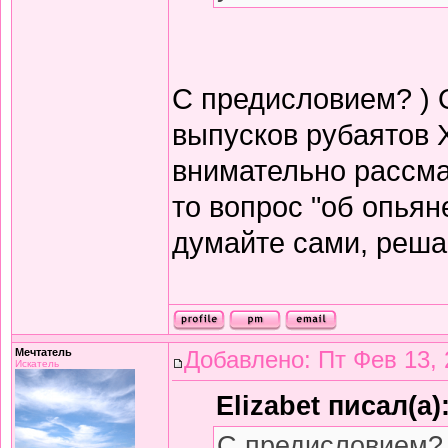
С предисловием? ) 
выпусков рубаятов 
внимательно рассма
то вопрос "об опьян
думайте сами, решай
Мечтатель
Добавлено: Пт Фев 13, 
Искатель
Elizabet писал(а)
С предисловием? 