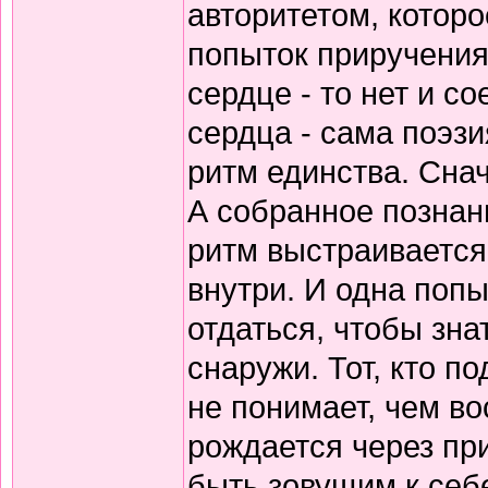
авторитетом, которо
попыток приручения
сердце - то нет и 
сердца - сама поэзи
ритм единства. Снач
А собранное познани
ритм выстраивается
внутри. И одна попы
отдаться, чтобы зна
снаружи. Тот, кто по
не понимает, чем в
рождается через пр
быть зовущим к себ