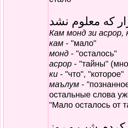
ار که معلوم نشد
Кам монд зи асрор,
кам
- "мало"
монд
- "осталось"
асрор
- "тайны" (мно
ки
- "что", "которое"
маълум
- "познанное
остальные слова уж
"Мало осталось от т
 کردم شب و روز