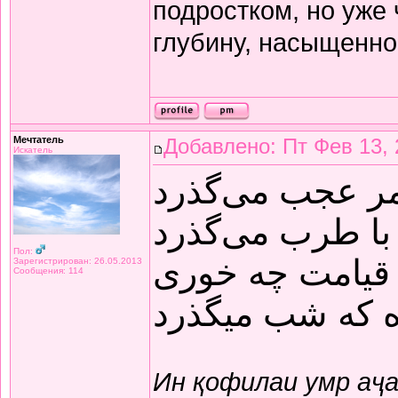
подростком, но уже
глубину, насыщенно
Мечтатель
Добавлено: Пт Фев 13, 
Искатель
مر عجب می‌گذرد
با طرب می‌گذرد
Пол:
قیامت چه خوری
Зарегистрирован: 26.05.2013
Сообщения: 114
ده که شب میگذرد
Ин қофилаи умр аҷ