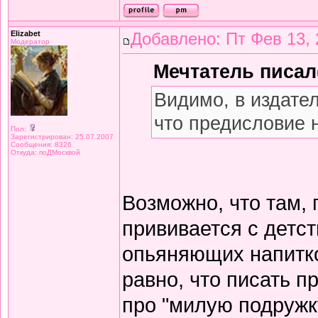
Elizabet
Добавлено: Пт Фев 13, 
Модератор
Мечтатель писал(
Видимо, в издате
что предисловие 
Пол:
Зарегистрирован: 25.07.2007
Сообщения: 8326
Откуда: поДМосквой
Возможно, что там,
прививается с детст
опьяняющих напитков
равно, что писать 
про "милую подружку