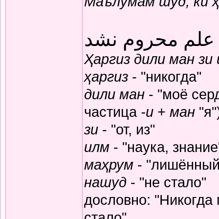
Маълумам шуд, ки 
 علم محروم نشد
Ҳаргиз дили ман зи
ҳаргиз
- "никогда"
дили ман
- "моё серд
частица
-и
+
ман
"я"
зи
- "от, из"
илм
- "наука, знание
маҳрум
- "лишённый
нашуд
- "не стало"
дословно: "Никогда
стало"