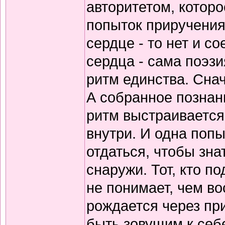
авторитетом, которо
попыток приручения
сердце - то нет и 
сердца - сама поэзи
ритм единства. Снач
А собранное познани
ритм выстраивается
внутри. И одна попы
отдаться, чтобы зна
снаружи. Тот, кто по
не понимает, чем в
рождается через пр
быть зовущим к себ