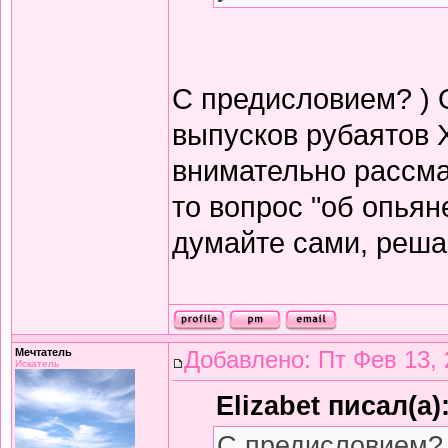
С предисловием? ) 
выпусков рубаятов 
внимательно рассма
то вопрос "об опьян
думайте сами, решай
Мечтатель
Добавлено: Пт Фев 13, 
Искатель
Elizabet писал(а)
С предисловием? 