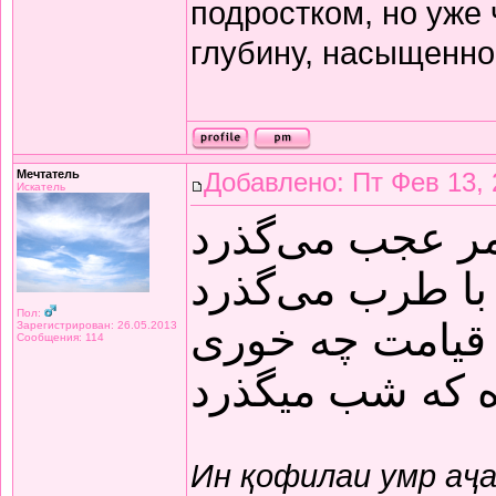
подростком, но уже
глубину, насыщенно
Мечтатель
Добавлено: Пт Фев 13, 
Искатель
مر عجب می‌گذرد
با طرب می‌گذرد
Пол:
قیامت چه خوری
Зарегистрирован: 26.05.2013
Сообщения: 114
ده که شب میگذرد
Ин қофилаи умр аҷ