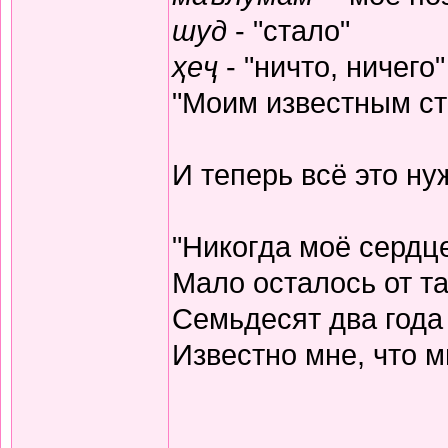
шуд
- "стало"
ҳеҷ
- "ничто, ничего"
"Моим известным ста
И теперь всё это н
"Никогда моё сердц
Мало осталось от та
Семьдесят два года
Известно мне, что м