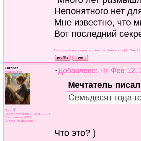
Непонятного нет дл
Мне известно, что м
Вот последний секре
Последний раз редактировалось: Мечтатель (Чт Фев 12,
Elizabet
Добавлено: Чт Фев 12, 
Модератор
Мечтатель писал(
Семьдесят года г
Пол:
Зарегистрирован: 25.07.2007
Сообщения: 8326
Откуда: поДМосквой
Что это? )