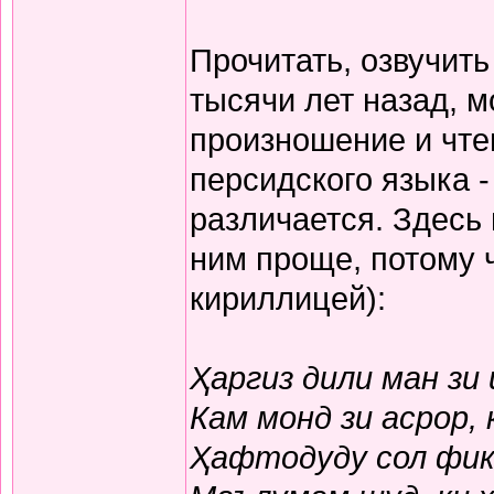
Прочитать, озвучит
тысячи лет назад, м
произношение и чте
персидского языка -
различается. Здесь
ним проще, потому 
кириллицей):
Ҳаргиз дили ман зи
Кам монд зи асрор,
Ҳафтодуду сол фикр