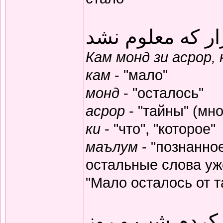
ار که معلوم نشد
Кам монд зи асрор,
кам
- "мало"
монд
- "осталось"
асрор
- "тайны" (мно
ки
- "что", "которое"
маълум
- "познанное
остальные слова уж
"Мало осталось от т
 کردم شب و روز