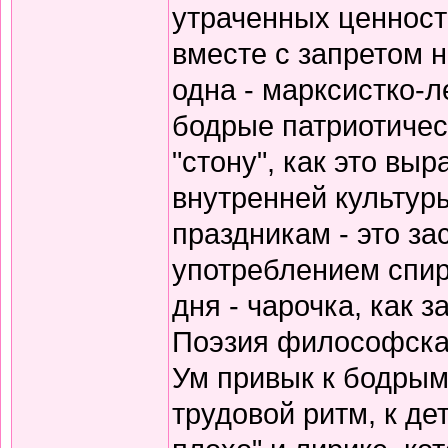
утраченных ценносте
вместе с запретом 
одна - марксистко-л
бодрые патриотичес
"стону", как это вы
внутренней культур
праздникам - это за
употреблением спирт
дня - чарочка, как 
Поэзия философская
Ум привык к бодрым
трудовой ритм, к де