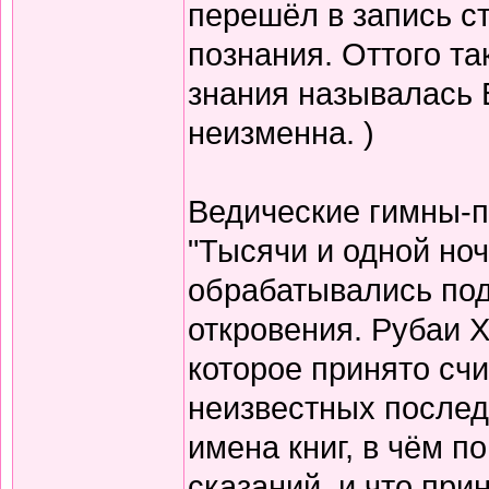
перешёл в запись с
познания. Оттого т
знания называлась 
неизменна. )
Ведические гимны-пе
"Тысячи и одной но
обрабатывались по
откровения. Рубаи Х
которое принято счи
неизвестных послед
имена книг, в чём п
сказаний, и что при