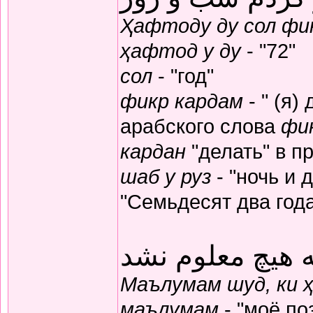
Ҳафтоду ду сол фик
ҳафтод у ду
- "72"
сол
- "год"
фикр кардам
- " (я)
арабского слова
фи
кардан
"делать" в п
шаб у руз
- "ночь и 
"Семьдесят два год
 هیچ معلوم نشد
Маълумам шуд, ки 
маълумам
- "моё по