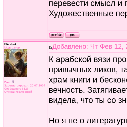
перевести смысл и п
Художественные пе
Elizabet
Добавлено: Чт Фев 12, 
Модератор
К арабской вязи про
привычных ликов, т
храм книги и беско
Пол:
Зарегистрирован: 25.07.2007
вечность. Затягивае
Сообщения: 8326
Откуда: поДМосквой
видела, что ты со з
Но я не о литератур