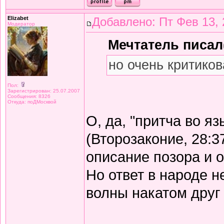
Elizabet
Добавлено: Пт Фев 13, 
Модератор
Мечтатель писал(
но очень критиков
Пол:
Зарегистрирован: 25.07.2007
Сообщения: 8326
Откуда: поДМосквой
О, да, "притча во я
(Второзаконие, 28:3
описание позора и 
Но ответ в народе не
волны накатом друг