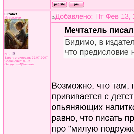
Elizabet
Добавлено: Пт Фев 13, 
Модератор
Мечтатель писал(
Видимо, в издате
что предисловие 
Пол:
Зарегистрирован: 25.07.2007
Сообщения: 8326
Откуда: поДМосквой
Возможно, что там,
прививается с детст
опьяняющих напитков
равно, что писать 
про "милую подружку