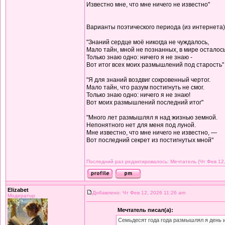
Известно мне, что мне ничего не известно"
Варианты поэтического периода (из интернета)
"Знаний сердце моё никогда не чуждалось,
Мало тайн, мной не познанных, в мире осталось
Только знаю одно: ничего я не знаю -
Вот итог всех моих размышлений под старость"
"Я для знаний воздвиг сокровенный чертог.
Мало тайн, что разум постигнуть не смог.
Только знаю одно: ничего я не знаю!
Вот моих размышлений последний итог"
"Много лет размышлял я над жизнью земной.
Непонятного нет для меня под луной.
Мне известно, что мне ничего не известно, —
Вот последний секрет из постигнутых мной"
Последний раз редактировалось: Мечтатель (Чт Фев 12,
Elizabet
Добавлено: Чт Фев 12, 2026 11:26 am
Модератор
Мечтатель писал(а):
Семьдесят года года размышлял я день 