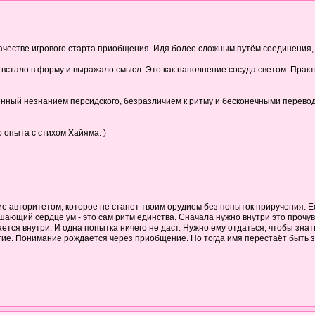
качестве игрового старта приобщения. Идя более сложным путём соединения,
встало в форму и выражало смысл. Это как наполнение сосуда светом. Практик
нный незнанием персидского, безразличием к ритму и бесконечными перевода
 опыта с стихом Хайяма. )
е авторитетом, которое не станет твоим орудием без попыток приручения. Ес
ающий сердце ум - это сам ритм единства. Сначала нужно внутри это прочувс
тся внутри. И одна попытка ничего не даст. Нужно ему отдаться, чтобы знать 
угие. Понимание рождается через приобщение. Но тогда имя перестаёт быть з