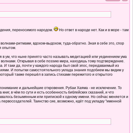
суждения, переносимого народом.
Но ответ в народе нет. Как и в море - там
я волнами-ритмами, вдохом-выдохом, туда-обратно. Зная в себе это, спор
я опытом.
ия в ум, что ныне принято часто называть медитацией или уединением ума
ы волнами. Открывая в себе поэзию мира, находишь тому подтверждение.
 И таки да, почти у каждого народа был свой эпос, передаваемый из
аниями. И попытки самостоятельного уклада знания подобием мы видим у
, который также перешёл в запись стихами пережитого и открытого
 понимание и дальнейшие откровения. Рубаи Хаяма - не исключение. То
ниг, в чём по сути и есть особенность библейских сказаний, и что
тавалось безымянным или припиской к одному имени. Но сейчас меняется и
 первосоздателей. Таинство сие, возможно, идёт под укладку "именной