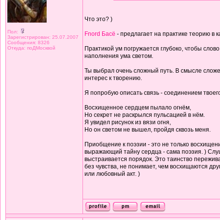
Что это? )
Пол:
Fnord Басё
- предлагает на практике теорию в 
Зарегистрирован: 25.07.2007
Сообщения: 8326
Откуда: поДМосквой
Практикой ум погружается глубоко, чтобы слово 
наполнения ума светом.
Ты выбрал очень сложный путь. В смысле сложе
интерес к творению.
Я попробую описать связь - соединением твоего
Восхищенное сердцем пылало огнём,
Но секрет не раскрылся пульсацией в нём.
Я увидел рисунок из вязи огня,
Но он светом не вышел, пройдя сквозь меня.
Приобщение к поэзии - это не только восхищени
выражающий тайну сердца - сама поэзия. ) Слуш
выстраивается порядок. Это таинство переживае
без чувства, не понимает, чем восхищаются др
или любовный акт. )