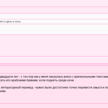
ял я день и ночь
адцати лет - с тех пор как у меня оказалась книга с оригинальными текстами
сать его арабскими буквами, если поднять среди ночи.
ь литературный перевод - нужно было достаточно точно перевести смысл и по
ниже.