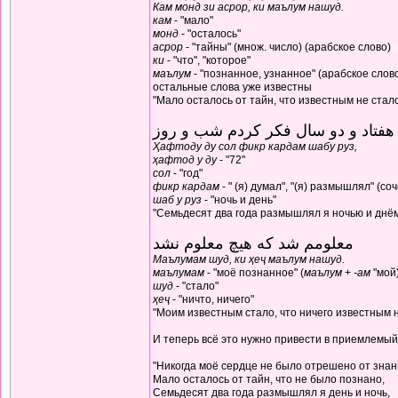
Кам монд зи асрор, ки маълум нашуд.
кам
- "мало"
монд
- "осталось"
асрор
- "тайны" (множ. число) (арабское слово)
ки
- "что", "которое"
маълум
- "познанное, узнанное" (арабское слов
остальные слова уже известны
"Мало осталось от тайн, что известным не стал
هفتاد و دو سال فکر کردم شب و روز
Ҳафтоду ду сол фикр кардам шабу руз,
ҳафтод у ду
- "72"
сол
- "год"
фикр кардам
- " (я) думал", "(я) размышлял" (с
шаб у руз
- "ночь и день"
"Семьдесят два года размышлял я ночью и днё
معلومم شد که هیچ معلوم نشد
Маълумам шуд, ки ҳеҷ маълум нашуд.
маълумам
- "моё познанное" (
маълум
+
-ам
"мой
шуд
- "стало"
ҳеҷ
- "ничто, ничего"
"Моим известным стало, что ничего известным н
И теперь всё это нужно привести в приемлемый
"Никогда моё сердце не было отрешено от знан
Мало осталось от тайн, что не было познано,
Семьдесят два года размышлял я день и ночь,