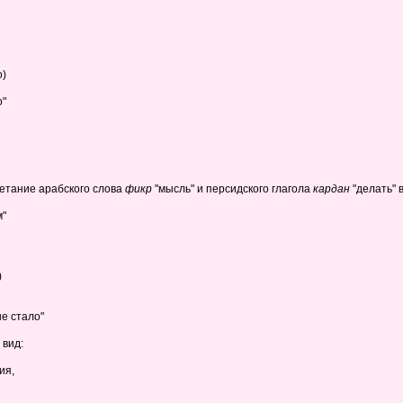
о)
о"
очетание арабского слова
фикр
"мысль" и персидского глагола
кардан
"делать" 
м"
)
е стало"
 вид:
ия,