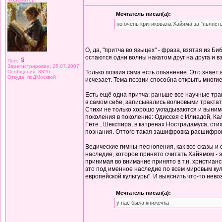
Мечтатель писал(а):
но очень критиковала Хайяма за "пьянст
О, да, "притча во языцех" - фраза, взятая из Б
остаются одни волны накатом друг на друга и 
Пол:
Зарегистрирован: 25.07.2007
Сообщения: 8326
Только поэзия сама есть опьянение. Это знает 
Откуда: поДМосквой
исчезает. Тема поэзии способна открыть многие
Есть ещё одна притча: раньше все научные тра
в самом себе, записывались волновыми трактат
Стихи не только хорошо укладываются и вынима
поколения в поколение: Одиссея с Илиадой, Ка
Гёте , Шекспира, в катренах Нострадамуса, сти
познания. Оттого такая зашифровка расшифров
Ведические гимны-песнопения, как все сказы и
наследие, которое принято считать Хайямом - э
принимая во внимание принято в т.н. христиан
это под именное наследие по всем мировым куль
европейской культуры". И выяснить что-то нево
Мечтатель писал(а):
у нас была книжечка