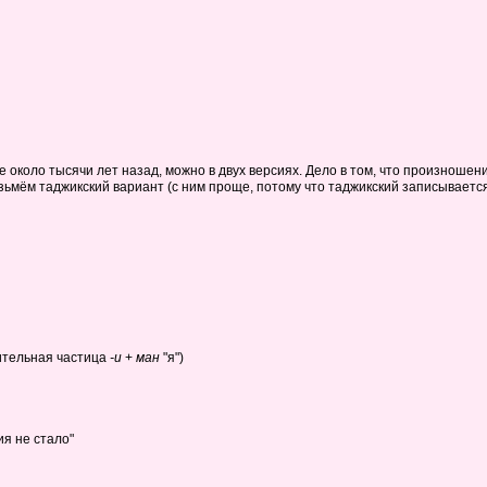
 около тысячи лет назад, можно в двух версиях. Дело в том, что произношен
озьмём таджикский вариант (с ним проще, потому что таджикский записываетс
ительная частица
-и
+
ман
"я")
я не стало"