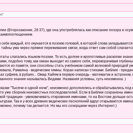
во"
иблии (Второзаконие, 28:37), где она употреблялась как описание позора и о
взаимопоглощением.
в себе каждый, кто окунается в поэзию головой, в которой слова укладываютс
 тайны ума через прямое переживание связи, когда ответ сам собой слагаетс
ктаты слагались языком поэзии. То есть долгие и кропотливые раскопки знан
ами, подобно тому, как океан выходит из самого себя, переворачивая глубин
ются из памяти, они способны стать учебником самой волновой природой ума.
левала, Рамаяна - ведические гимны. Коран написан стихами. Библия - пред
хах суфиев, в рубаях... Омар Хайям в первую очередь - математик и астроном
анного знания называлась Ведами. Названия условны, суть неизменна. )
 сказки "Тысячи и одной ночи", неизменно дополнялись и обрабатывались под
то уже сборник неизвестных последователей. Если в Библии сохранены имена к
ской традиции - увековечивать откровения именами, то на Востоке дольше ос
турам. Так и у всех древних ведических песнопений вдруг открываются имена
зможно, почему так делается. Но мы его созерцаем через Интернет.)