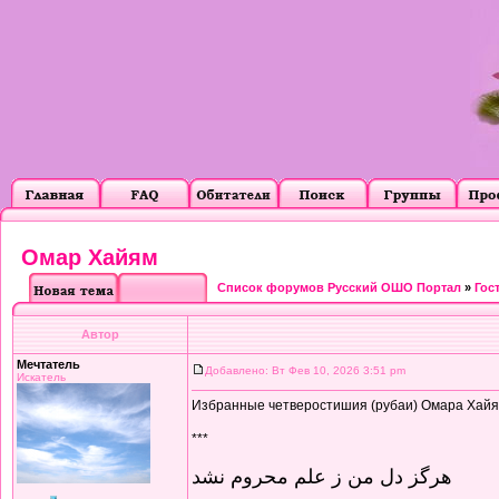
Омар Хайям
Список форумов Русский ОШО Портал
»
Гос
Автор
Мечтатель
Добавлено: Вт Фев 10, 2026 3:51 pm
Искатель
Избранные четверостишия (рубаи) Омара Хайяма
***
هرگز دل من ز علم محروم نشد