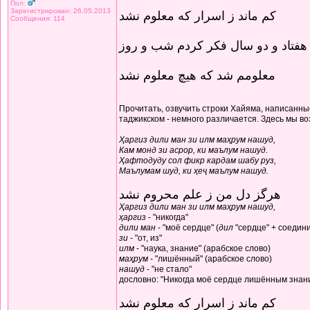
Пол:
Зарегистрирован: 26.05.2013
کم ماند ز اسرار که معلوم نشد
Сообщения: 114
هفتاد و دو سال فکر کردم شب و روز
معلومم شد که هیچ معلوم نشد
Прочитать, озвучить строки Хайяма, написанные
таджикском - немного различается. Здесь мы в
Ҳаргиз дили ман зи илм маҳрум нашуд,
Кам монд зи асрор, ки маълум нашуд.
Ҳафтодуду сол фикр кардам шабу руз,
Маълумам шуд, ки ҳеҷ маълум нашуд.
هرگز دل من ز علم محروم نشد
Ҳаргиз дили ман зи илм маҳрум нашуд,
ҳаргиз
- "никогда"
дили ман
- "моё сердце" (
дил
"сердце" + соедин
зи
- "от, из"
илм
- "наука, знание" (арабское слово)
маҳрум
- "лишённый" (арабское слово)
нашуд
- "не стало"
дословно: "Никогда моё сердце лишённым знани
کم ماند ز اسرار که معلوم نشد