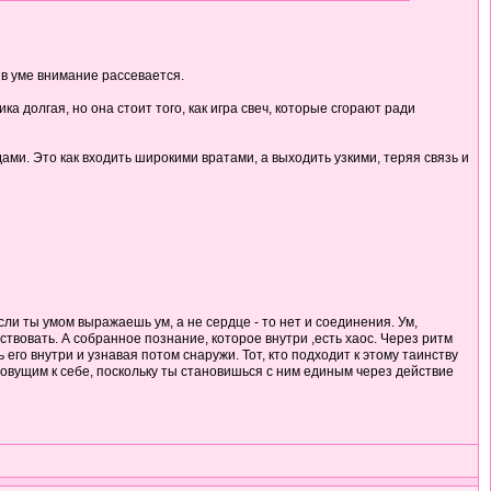
 в уме внимание рассевается.
а долгая, но она стоит того, как игра свеч, которые сгорают ради
ми. Это как входить широкими вратами, а выходить узкими, теряя связь и
ли ты умом выражаешь ум, а не сердце - то нет и соединения. Ум,
твовать. А собранное познание, которое внутри ,есть хаос. Через ритм
его внутри и узнавая потом снаружи. Тот, кто подходит к этому таинству
овущим к себе, поскольку ты становишься с ним единым через действие