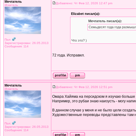
Мечтатель
Добавлено: Чт Фев 12, 2026 12:47 pm
Искатель
Elizabet писал(а):
Мечтатель писал(а):
Семьдесят года года размышл
Пол:
Что это? )
Зарегистрирован: 26.05.2013
Сообщения: 114
72 года. Исправил.
Мечтатель
Добавлено: Чт Фев 12, 2026 12:51 pm
Искатель
Омара Хайяма на персидском я изучаю больше дв
Например, это рубаи знаю наизусть - могу напи
В данном случае у меня и не было цели создат
Художественные переводы представлены там 
Пол:
Зарегистрирован: 26.05.2013
Сообщения: 114