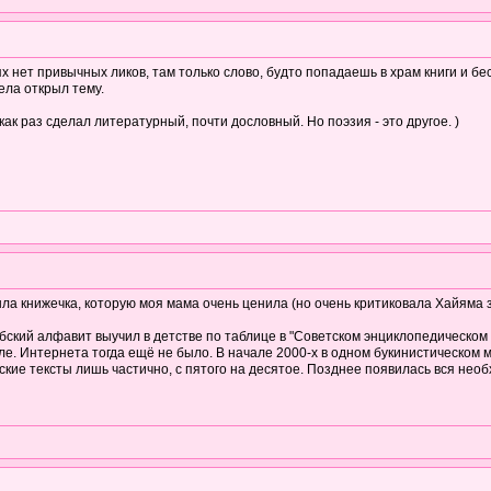
х нет привычных ликов, там только слово, будто попадаешь в храм книги и б
ела открыл тему.
ак раз сделал литературный, почти дословный. Но поэзия - это другое. )
ыла книжечка, которую моя мама очень ценила (но очень критиковала Хайяма з
бский алфавит выучил в детстве по таблице в "Советском энциклопедическом 
е. Интернета тогда ещё не было. В начале 2000-х в одном букинистическом м
ские тексты лишь частично, с пятого на десятое. Позднее появилась вся нео