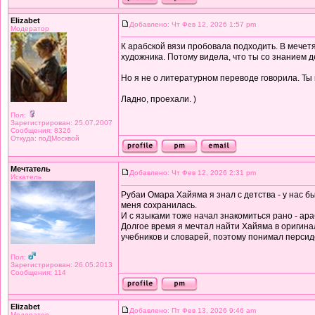
Elizabet
Добавлено: Чт Фев 12, 2026 1:57 pm
Модератор
К арабской вязи пробовала подходить. В мечетя
художника. Потому видела, что ты со знанием д
Но я не о литературном переводе говорила. Ты к
Ладно, проехали. )
Пол:
Зарегистрирован: 25.07.2007
Сообщения: 8326
Откуда: поДМосквой
Мечтатель
Добавлено: Чт Фев 12, 2026 2:31 pm
Искатель
Рубаи Омара Хайяма я знал с детства - у нас б
меня сохранилась.
И с языками тоже начал знакомиться рано - ара
Долгое время я мечтал найти Хайяма в оригинал
учебников и словарей, поэтому понимал персид
Пол:
Зарегистрирован: 26.05.2013
Сообщения: 114
Elizabet
Добавлено: Пт Фев 13, 2026 9:46 am
Модератор