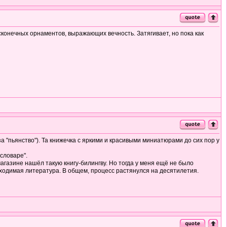
есконечных орнаментов, выражающих вечность. Затягивает, но пока как
а "пьянство"). Та книжечка с яркими и красивыми миниатюрами до сих пор у
словаре".
агазине нашёл такую книгу-билингву. Но тогда у меня ещё не было
бходимая литература. В общем, процесс растянулся на десятилетия.