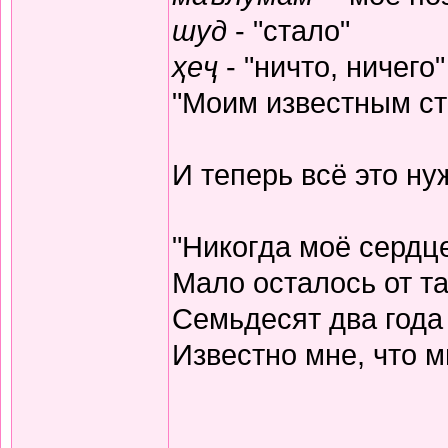
шуд
- "стало"
ҳеҷ
- "ничто, ничего"
"Моим известным ста
И теперь всё это н
"Никогда моё сердц
Мало осталось от та
Семьдесят два года
Известно мне, что м