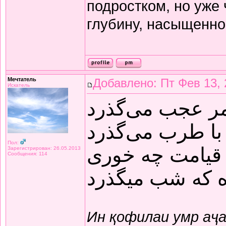
подростком, но уже
глубину, насыщенно
Мечтатель
Добавлено: Пт Фев 13, 
Искатель
مر عجب می‌گذرد
با طرب می‌گذرد
Пол:
قیامت چه خوری
Зарегистрирован: 26.05.2013
Сообщения: 114
ده که شب میگذرد
Ин қофилаи умр аҷ