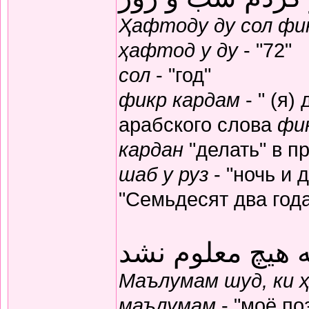
Ҳафтоду ду сол фик
ҳафтод у ду
- "72"
сол
- "год"
фикр кардам
- " (я)
арабского слова
фи
кардан
"делать" в п
шаб у руз
- "ночь и 
"Семьдесят два год
 هیچ معلوم نشد
Маълумам шуд, ки 
маълумам
- "моё по