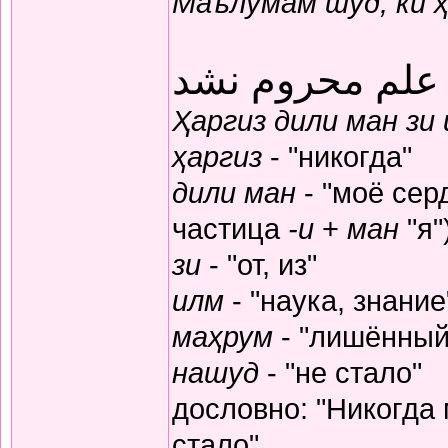
Маълумам шуд, ки 
 علم محروم نشد
Ҳаргиз дили ман зи
ҳаргиз
- "никогда"
дили ман
- "моё серд
частица
-и
+
ман
"я"
зи
- "от, из"
илм
- "наука, знание
маҳрум
- "лишённый
нашуд
- "не стало"
дословно: "Никогда
стало"