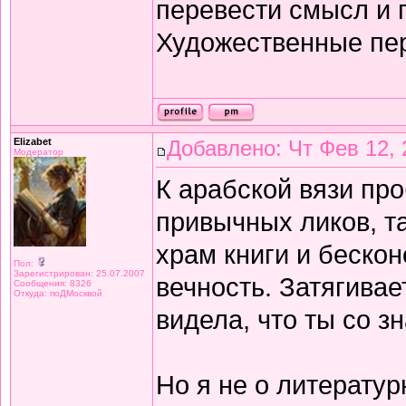
перевести смысл и п
Художественные пе
Elizabet
Добавлено: Чт Фев 12, 
Модератор
К арабской вязи про
привычных ликов, т
храм книги и беско
Пол:
Зарегистрирован: 25.07.2007
вечность. Затягивае
Сообщения: 8326
Откуда: поДМосквой
видела, что ты со з
Но я не о литератур