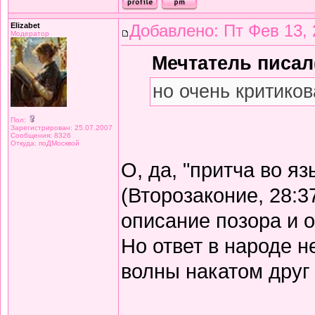
Elizabet
Добавлено: Пт Фев 13, 
Модератор
Мечтатель писал(
но очень критиков
Пол:
Зарегистрирован: 25.07.2007
Сообщения: 8326
Откуда: поДМосквой
О, да, "притча во я
(Второзаконие, 28:3
описание позора и 
Но ответ в народе не
волны накатом друг