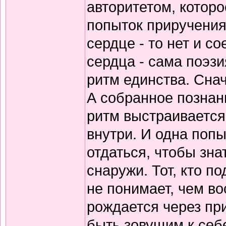
авторитетом, которо
попыток приручения
сердце - то нет и 
сердца - сама поэзи
ритм единства. Снач
А собранное познани
ритм выстраивается
внутри. И одна попы
отдаться, чтобы зна
снаружи. Тот, кто по
не понимает, чем в
рождается через пр
быть зовущим к себ