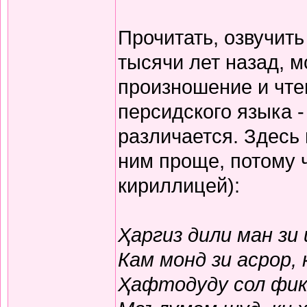
Прочитать, озвучит
тысячи лет назад, м
произношение и чте
персидского языка -
различается. Здесь
ним проще, потому 
кириллицей):
Ҳаргиз дили ман зи
Кам монд зи асрор,
Ҳафтодуду сол фикр