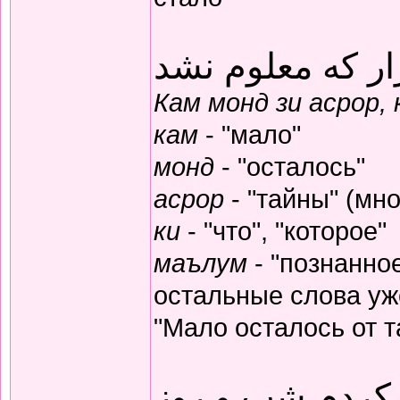
ار که معلوم نشد
Кам монд зи асрор,
кам
- "мало"
монд
- "осталось"
асрор
- "тайны" (мно
ки
- "что", "которое"
маълум
- "познанное
остальные слова уж
"Мало осталось от т
 کردم شب و روز