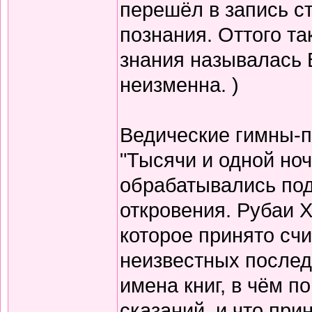
перешёл в запись с
познания. Оттого т
знания называлась 
неизменна. )
Ведические гимны-пе
"Тысячи и одной но
обрабатывались по
откровения. Рубаи Х
которое принято счи
неизвестных послед
имена книг, в чём п
сказаний, и что при