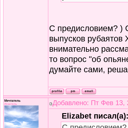
С предисловием? ) 
выпусков рубаятов 
внимательно рассма
то вопрос "об опьян
думайте сами, решай
Мечтатель
Добавлено: Пт Фев 13, 
Искатель
Elizabet писал(а)
С предисловием? 