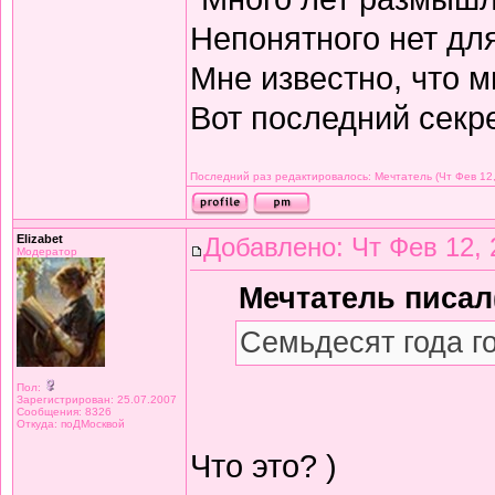
Непонятного нет дл
Мне известно, что м
Вот последний секре
Последний раз редактировалось: Мечтатель (Чт Фев 12,
Elizabet
Добавлено: Чт Фев 12, 
Модератор
Мечтатель писал(
Семьдесят года г
Пол:
Зарегистрирован: 25.07.2007
Сообщения: 8326
Откуда: поДМосквой
Что это? )