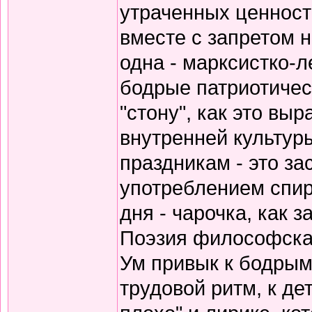
утраченных ценносте
вместе с запретом 
одна - марксистко-л
бодрые патриотичес
"стону", как это вы
внутренней культур
праздникам - это за
употреблением спирт
дня - чарочка, как 
Поэзия философская
Ум привык к бодрым
трудовой ритм, к де