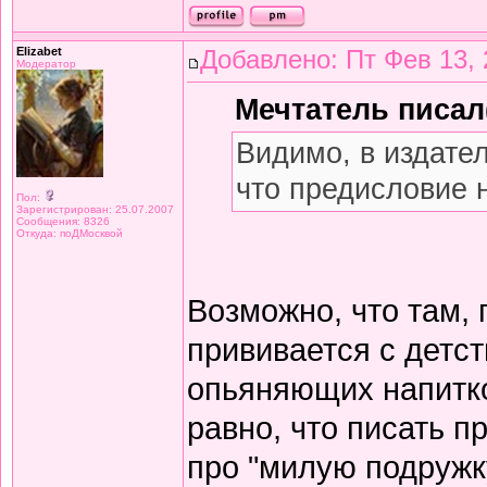
Elizabet
Добавлено: Пт Фев 13, 
Модератор
Мечтатель писал(
Видимо, в издате
что предисловие 
Пол:
Зарегистрирован: 25.07.2007
Сообщения: 8326
Откуда: поДМосквой
Возможно, что там,
прививается с детст
опьяняющих напитков
равно, что писать 
про "милую подружку