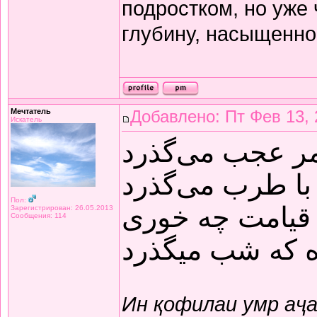
подростком, но уже
глубину, насыщенно
Мечтатель
Добавлено: Пт Фев 13, 
Искатель
مر عجب می‌گذرد
با طرب می‌گذرد
Пол:
قیامت چه خوری
Зарегистрирован: 26.05.2013
Сообщения: 114
ده که شب میگذرد
Ин қофилаи умр аҷ