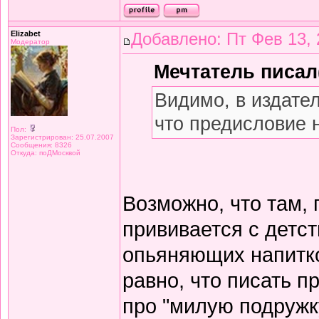
Elizabet
Добавлено: Пт Фев 13, 
Модератор
Мечтатель писал(
Видимо, в издате
что предисловие 
Пол:
Зарегистрирован: 25.07.2007
Сообщения: 8326
Откуда: поДМосквой
Возможно, что там,
прививается с детст
опьяняющих напитков
равно, что писать 
про "милую подружку