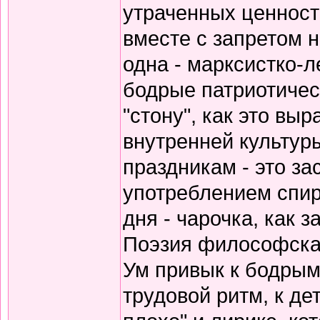
утраченных ценносте
вместе с запретом 
одна - марксистко-л
бодрые патриотичес
"стону", как это вы
внутренней культур
праздникам - это за
употреблением спирт
дня - чарочка, как 
Поэзия философская
Ум привык к бодрым
трудовой ритм, к де