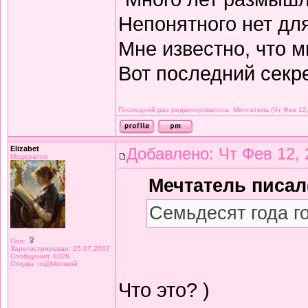
Непонятного нет дл
Мне известно, что м
Вот последний секре
Последний раз редактировалось: Мечтатель (Чт Фев 12,
Elizabet
Добавлено: Чт Фев 12, 
Модератор
Мечтатель писал(
Семьдесят года г
Пол:
Зарегистрирован: 25.07.2007
Сообщения: 8326
Откуда: поДМосквой
Что это? )