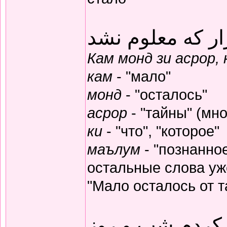
ار که معلوم نشد
Кам монд зи асрор,
кам
- "мало"
монд
- "осталось"
асрор
- "тайны" (мно
ки
- "что", "которое"
маълум
- "познанное
остальные слова уж
"Мало осталось от т
 کردم شب و روز