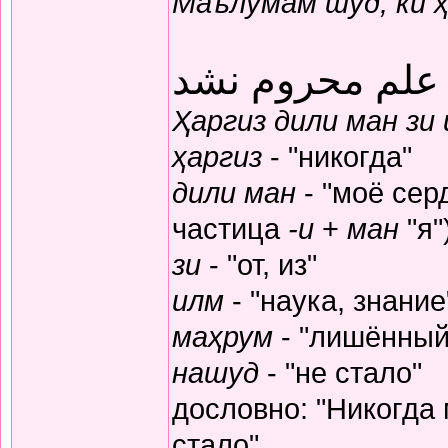
Маълумам шуд, ки 
 علم محروم نشد
Ҳаргиз дили ман зи
ҳаргиз
- "никогда"
дили ман
- "моё серд
частица
-и
+
ман
"я"
зи
- "от, из"
илм
- "наука, знание
маҳрум
- "лишённый
нашуд
- "не стало"
дословно: "Никогда
стало"