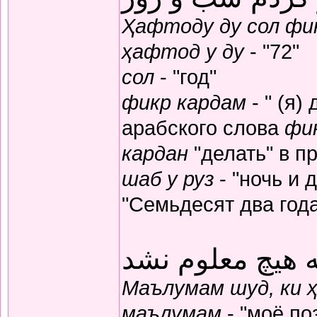
Ҳафтоду ду сол фик
ҳафтод у ду
- "72"
сол
- "год"
фикр кардам
- " (я)
арабского слова
фи
кардан
"делать" в п
шаб у руз
- "ночь и 
"Семьдесят два год
 هیچ معلوم نشد
Маълумам шуд, ки 
маълумам
- "моё по