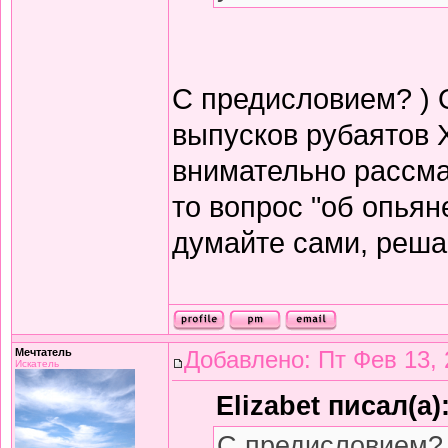
С предисловием? ) 
выпусков рубаятов 
внимательно рассма
то вопрос "об опьян
думайте сами, решай
Мечтатель
Добавлено: Пт Фев 13, 
Искатель
Elizabet писал(а)
С предисловием? 