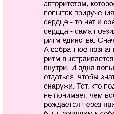
авторитетом, которо
попыток приручения
сердце - то нет и 
сердца - сама поэзи
ритм единства. Снач
А собранное познани
ритм выстраивается
внутри. И одна попы
отдаться, чтобы зна
снаружи. Тот, кто по
не понимает, чем в
рождается через пр
быть зовущим к себ