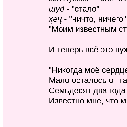
шуд
- "стало"
ҳеҷ
- "ничто, ничего"
"Моим известным ста
И теперь всё это н
"Никогда моё сердц
Мало осталось от та
Семьдесят два года
Известно мне, что м