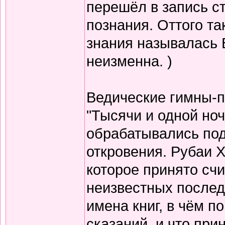
перешёл в запись с
познания. Оттого т
знания называлась 
неизменна. )
Ведические гимны-пе
"Тысячи и одной но
обрабатывались по
откровения. Рубаи Х
которое принято счи
неизвестных послед
имена книг, в чём п
сказаний, и что при