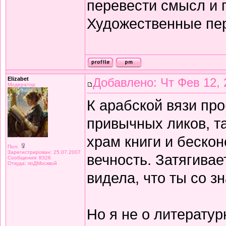
перевести смысл и п
Художественные пе
Elizabet
Добавлено: Чт Фев 12, 
Модератор
К арабской вязи про
привычных ликов, т
храм книги и беско
Пол:
Зарегистрирован: 25.07.2007
вечность. Затягивае
Сообщения: 8326
Откуда: поДМосквой
видела, что ты со з
Но я не о литератур