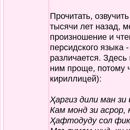
Прочитать, озвучит
тысячи лет назад, м
произношение и чте
персидского языка -
различается. Здесь
ним проще, потому 
кириллицей):
Ҳаргиз дили ман зи
Кам монд зи асрор,
Ҳафтодуду сол фикр