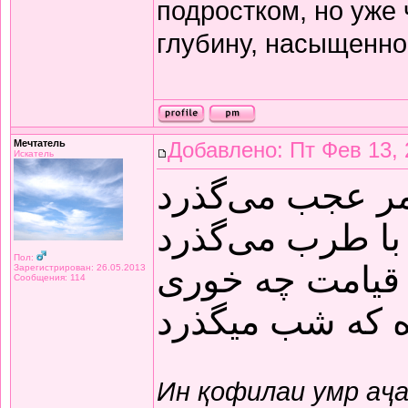
подростком, но уже
глубину, насыщенно
Мечтатель
Добавлено: Пт Фев 13, 
Искатель
مر عجب می‌گذرد
با طرب می‌گذرد
Пол:
قیامت چه خوری
Зарегистрирован: 26.05.2013
Сообщения: 114
ده که شب میگذرد
Ин қофилаи умр аҷ