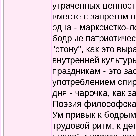
утраченных ценносте
вместе с запретом 
одна - марксистко-л
бодрые патриотичес
"стону", как это вы
внутренней культур
праздникам - это за
употреблением спирт
дня - чарочка, как 
Поэзия философская
Ум привык к бодрым
трудовой ритм, к де