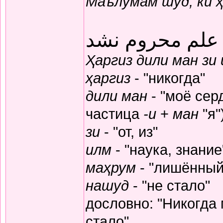
Маълумам шуд, ки 
 علم محروم نشد
Ҳаргиз дили ман зи
ҳаргиз
- "никогда"
дили ман
- "моё серд
частица
-и
+
ман
"я"
зи
- "от, из"
илм
- "наука, знание
маҳрум
- "лишённый
нашуд
- "не стало"
дословно: "Никогда
стало"