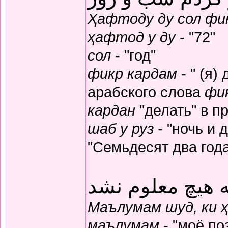
Ҳафтоду ду сол фик
ҳафтод у ду
- "72"
сол
- "год"
фикр кардам
- " (я)
арабского слова
фи
кардан
"делать" в п
шаб у руз
- "ночь и 
"Семьдесят два год
 هیچ معلوم نشد
Маълумам шуд, ки 
маълумам
- "моё по