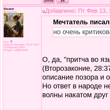
Elizabet
Добавлено: Пт Фев 13, 
Модератор
Мечтатель писал(
но очень критиков
Пол:
Зарегистрирован: 25.07.2007
Сообщения: 8326
Откуда: поДМосквой
О, да, "притча во я
(Второзаконие, 28:3
описание позора и 
Но ответ в народе не
волны накатом друг