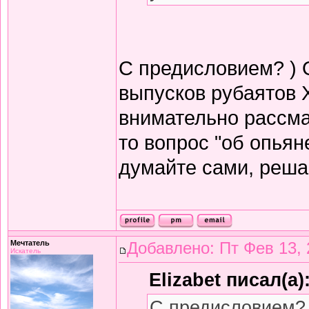
С предисловием? ) 
выпусков рубаятов 
внимательно рассма
то вопрос "об опьян
думайте сами, решай
Мечтатель
Добавлено: Пт Фев 13, 
Искатель
Elizabet писал(а)
С предисловием? 