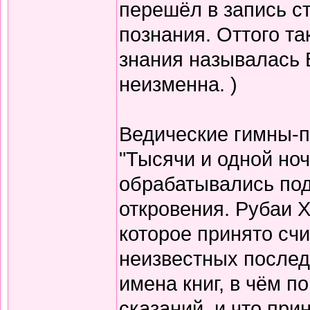
перешёл в запись с
познания. Оттого т
знания называлась 
неизменна. )
Ведические гимны-пе
"Тысячи и одной но
обрабатывались по
откровения. Рубаи Х
которое принято счи
неизвестных послед
имена книг, в чём п
сказаний, и что при