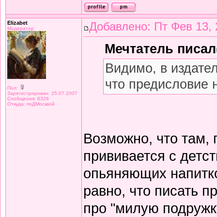
Elizabet
Добавлено: Пт Фев 13, 
Модератор
Мечтатель писал(
Видимо, в издате
что предисловие 
Пол:
Зарегистрирован: 25.07.2007
Сообщения: 8326
Откуда: поДМосквой
Возможно, что там,
прививается с детст
опьяняющих напитков
равно, что писать 
про "милую подружку