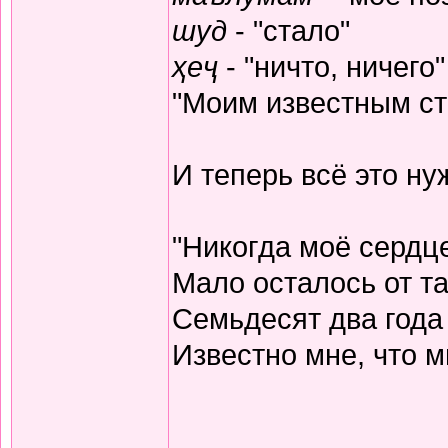
шуд
- "стало"
ҳеҷ
- "ничто, ничего"
"Моим известным ста
И теперь всё это н
"Никогда моё сердц
Мало осталось от та
Семьдесят два года
Известно мне, что м