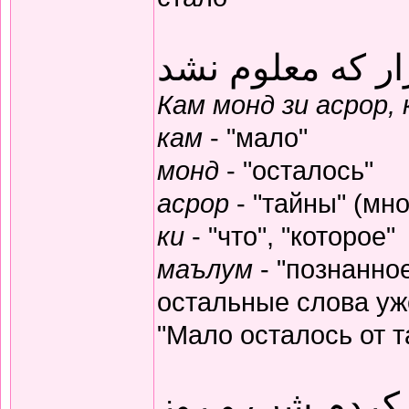
ار که معلوم نشد
Кам монд зи асрор,
кам
- "мало"
монд
- "осталось"
асрор
- "тайны" (мно
ки
- "что", "которое"
маълум
- "познанное
остальные слова уж
"Мало осталось от т
 کردم شب و روز