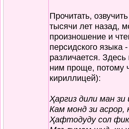
Прочитать, озвучит
тысячи лет назад, м
произношение и чте
персидского языка -
различается. Здесь
ним проще, потому 
кириллицей):
Ҳаргиз дили ман зи
Кам монд зи асрор,
Ҳафтодуду сол фикр