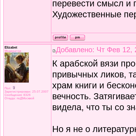
перевести смысл и п
Художественные пе
Elizabet
Добавлено: Чт Фев 12, 
Модератор
К арабской вязи про
привычных ликов, т
храм книги и беско
Пол:
Зарегистрирован: 25.07.2007
вечность. Затягивае
Сообщения: 8326
Откуда: поДМосквой
видела, что ты со з
Но я не о литератур