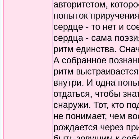
авторитетом, которо
попыток приручения
сердце - то нет и 
сердца - сама поэзи
ритм единства. Снач
А собранное познани
ритм выстраивается
внутри. И одна попы
отдаться, чтобы зна
снаружи. Тот, кто по
не понимает, чем в
рождается через пр
быть зовущим к себ