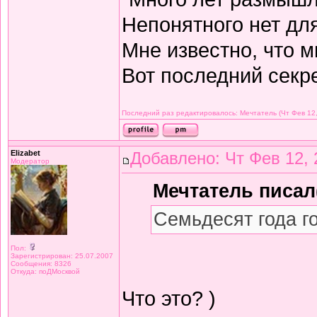
Непонятного нет дл
Мне известно, что м
Вот последний секре
Последний раз редактировалось: Мечтатель (Чт Фев 12,
Elizabet
Добавлено: Чт Фев 12, 
Модератор
Мечтатель писал(
Семьдесят года г
Пол:
Зарегистрирован: 25.07.2007
Сообщения: 8326
Откуда: поДМосквой
Что это? )