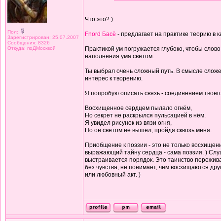
Что это? )
Пол:
Fnord Басё
- предлагает на практике теорию в 
Зарегистрирован: 25.07.2007
Сообщения: 8326
Откуда: поДМосквой
Практикой ум погружается глубоко, чтобы слово 
наполнения ума светом.
Ты выбрал очень сложный путь. В смысле сложе
интерес к творению.
Я попробую описать связь - соединением твоего
Восхищенное сердцем пылало огнём,
Но секрет не раскрылся пульсацией в нём.
Я увидел рисунок из вязи огня,
Но он светом не вышел, пройдя сквозь меня.
Приобщение к поэзии - это не только восхищени
выражающий тайну сердца - сама поэзия. ) Слуш
выстраивается порядок. Это таинство переживае
без чувства, не понимает, чем восхищаются др
или любовный акт. )