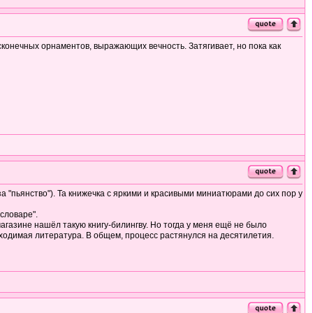
есконечных орнаментов, выражающих вечность. Затягивает, но пока как
а "пьянство"). Та книжечка с яркими и красивыми миниатюрами до сих пор у
словаре".
агазине нашёл такую книгу-билингву. Но тогда у меня ещё не было
бходимая литература. В общем, процесс растянулся на десятилетия.