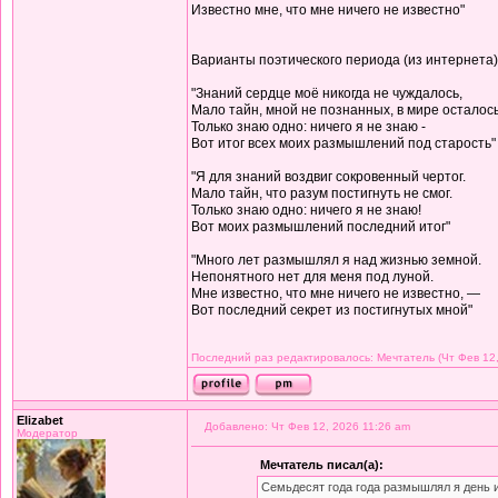
Известно мне, что мне ничего не известно"
Варианты поэтического периода (из интернета)
"Знаний сердце моё никогда не чуждалось,
Мало тайн, мной не познанных, в мире осталось
Только знаю одно: ничего я не знаю -
Вот итог всех моих размышлений под старость"
"Я для знаний воздвиг сокровенный чертог.
Мало тайн, что разум постигнуть не смог.
Только знаю одно: ничего я не знаю!
Вот моих размышлений последний итог"
"Много лет размышлял я над жизнью земной.
Непонятного нет для меня под луной.
Мне известно, что мне ничего не известно, —
Вот последний секрет из постигнутых мной"
Последний раз редактировалось: Мечтатель (Чт Фев 12,
Elizabet
Добавлено: Чт Фев 12, 2026 11:26 am
Модератор
Мечтатель писал(а):
Семьдесят года года размышлял я день 