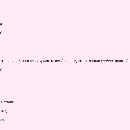
о)
о"
очетание арабского слова
фикр
"мысль" и персидского глагола
кардан
"делать" 
м"
)
е стало"
 вид:
ия,