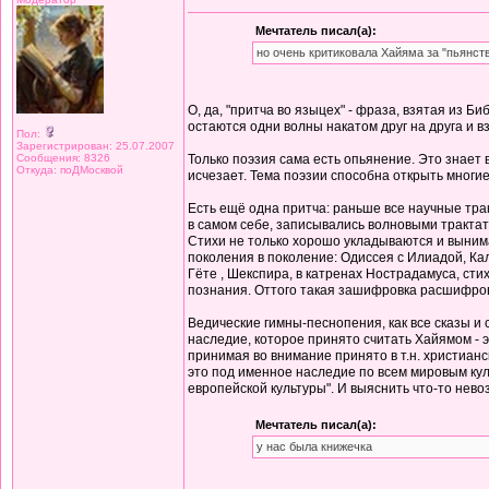
Мечтатель писал(а):
но очень критиковала Хайяма за "пьянст
О, да, "притча во языцех" - фраза, взятая из Б
остаются одни волны накатом друг на друга и 
Пол:
Зарегистрирован: 25.07.2007
Сообщения: 8326
Только поэзия сама есть опьянение. Это знает 
Откуда: поДМосквой
исчезает. Тема поэзии способна открыть многие
Есть ещё одна притча: раньше все научные тра
в самом себе, записывались волновыми трактат
Стихи не только хорошо укладываются и вынима
поколения в поколение: Одиссея с Илиадой, Ка
Гёте , Шекспира, в катренах Нострадамуса, сти
познания. Оттого такая зашифровка расшифров
Ведические гимны-песнопения, как все сказы и
наследие, которое принято считать Хайямом - э
принимая во внимание принято в т.н. христиан
это под именное наследие по всем мировым куль
европейской культуры". И выяснить что-то нево
Мечтатель писал(а):
у нас была книжечка