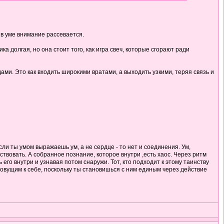
 в уме внимание рассевается.
а долгая, но она стоит того, как игра свеч, которые сгорают ради
ми. Это как входить широкими вратами, а выходить узкими, теряя связь и
ли ты умом выражаешь ум, а не сердце - то нет и соединения. Ум,
твовать. А собранное познание, которое внутри ,есть хаос. Через ритм
его внутри и узнавая потом снаружи. Тот, кто подходит к этому таинству
овущим к себе, поскольку ты становишься с ним единым через действие