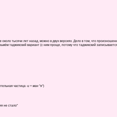
 около тысячи лет назад, можно в двух версиях. Дело в том, что произношен
озьмём таджикский вариант (с ним проще, потому что таджикский записываетс
ительная частица
-и
+
ман
"я")
я не стало"