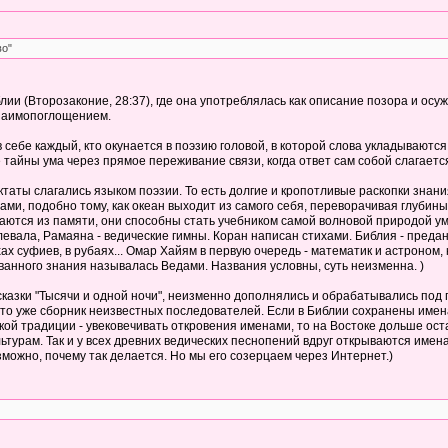
во"
иблии (Второзаконие, 28:37), где она употреблялась как описание позора и о
взаимопоглощением.
в себе каждый, кто окунается в поэзию головой, в которой слова укладываютс
 тайны ума через прямое переживание связи, когда ответ сам собой слагаетс
ктаты слагались языком поэзии. То есть долгие и кропотливые раскопки знан
ами, подобно тому, как океан выходит из самого себя, переворачивая глубин
ются из памяти, они способны стать учебником самой волновой природой ума.
левала, Рамаяна - ведические гимны. Коран написан стихами. Библия - пред
хах суфиев, в рубаях... Омар Хайям в первую очередь - математик и астроном
анного знания называлась Ведами. Названия условны, суть неизменна. )
 сказки "Тысячи и одной ночи", неизменно дополнялись и обрабатывались под
то уже сборник неизвестных последователей. Если в Библии сохранены имена к
ской традиции - увековечивать откровения именами, то на Востоке дольше ос
турам. Так и у всех древних ведических песнопений вдруг открываются имена
зможно, почему так делается. Но мы его созерцаем через Интернет.)