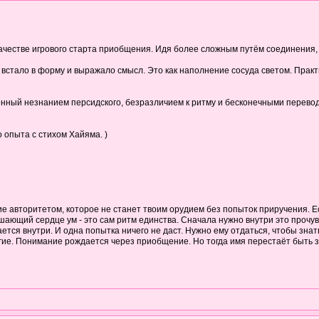
качестве игрового старта приобщения. Идя более сложным путём соединения,
встало в форму и выражало смысл. Это как наполнение сосуда светом. Практик
нный незнанием персидского, безразличием к ритму и бесконечными перевода
 опыта с стихом Хайяма. )
е авторитетом, которое не станет твоим орудием без попыток приручения. Ес
ающий сердце ум - это сам ритм единства. Сначала нужно внутри это прочувс
тся внутри. И одна попытка ничего не даст. Нужно ему отдаться, чтобы знать 
угие. Понимание рождается через приобщение. Но тогда имя перестаёт быть з