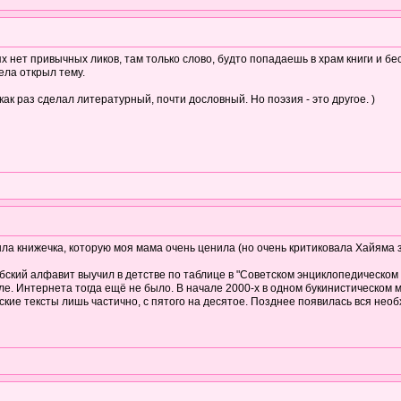
х нет привычных ликов, там только слово, будто попадаешь в храм книги и б
ела открыл тему.
ак раз сделал литературный, почти дословный. Но поэзия - это другое. )
ыла книжечка, которую моя мама очень ценила (но очень критиковала Хайяма з
бский алфавит выучил в детстве по таблице в "Советском энциклопедическом 
е. Интернета тогда ещё не было. В начале 2000-х в одном букинистическом м
ские тексты лишь частично, с пятого на десятое. Позднее появилась вся нео