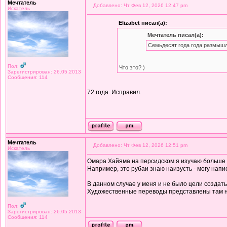
Мечтатель
Добавлено: Чт Фев 12, 2026 12:47 pm
Искатель
Elizabet писал(а):
Мечтатель писал(а):
Семьдесят года года размышл
Пол:
Что это? )
Зарегистрирован: 26.05.2013
Сообщения: 114
72 года. Исправил.
Мечтатель
Добавлено: Чт Фев 12, 2026 12:51 pm
Искатель
Омара Хайяма на персидском я изучаю больше дв
Например, это рубаи знаю наизусть - могу напи
В данном случае у меня и не было цели создат
Художественные переводы представлены там 
Пол:
Зарегистрирован: 26.05.2013
Сообщения: 114