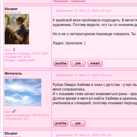
Elizabet
Добавлено: Чт Фев 12, 2026 1:57 pm
Модератор
К арабской вязи пробовала подходить. В мечетя
художника. Потому видела, что ты со знанием д
Но я не о литературном переводе говорила. Ты к
Ладно, проехали. )
Пол:
Зарегистрирован: 25.07.2007
Сообщения: 8326
Откуда: поДМосквой
Мечтатель
Добавлено: Чт Фев 12, 2026 2:31 pm
Искатель
Рубаи Омара Хайяма я знал с детства - у нас б
меня сохранилась.
И с языками тоже начал знакомиться рано - ара
Долгое время я мечтал найти Хайяма в оригинал
учебников и словарей, поэтому понимал персид
Пол:
Зарегистрирован: 26.05.2013
Сообщения: 114
Elizabet
Добавлено: Пт Фев 13, 2026 9:46 am
Модератор