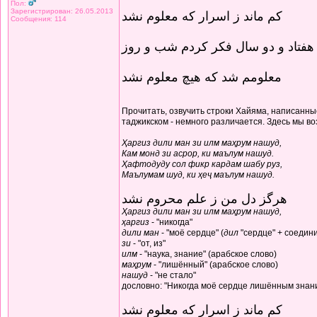
Пол:
Зарегистрирован: 26.05.2013
کم ماند ز اسرار که معلوم نشد
Сообщения: 114
هفتاد و دو سال فکر کردم شب و روز
معلومم شد که هیچ معلوم نشد
Прочитать, озвучить строки Хайяма, написанные
таджикском - немного различается. Здесь мы в
Ҳаргиз дили ман зи илм маҳрум нашуд,
Кам монд зи асрор, ки маълум нашуд.
Ҳафтодуду сол фикр кардам шабу руз,
Маълумам шуд, ки ҳеҷ маълум нашуд.
هرگز دل من ز علم محروم نشد
Ҳаргиз дили ман зи илм маҳрум нашуд,
ҳаргиз
- "никогда"
дили ман
- "моё сердце" (
дил
"сердце" + соедин
зи
- "от, из"
илм
- "наука, знание" (арабское слово)
маҳрум
- "лишённый" (арабское слово)
нашуд
- "не стало"
дословно: "Никогда моё сердце лишённым знани
کم ماند ز اسرار که معلوم نشد