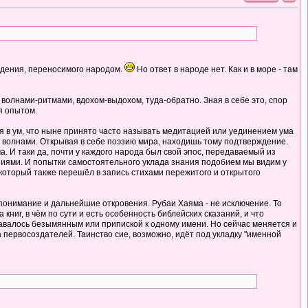
суждения, переносимого народом.
Но ответ в народе нет. Как и в море - там
я волнами-ритмами, вдохом-выдохом, туда-обратно. Зная в себе это, спор
я опытом.
ия в ум, что ныне принято часто называть медитацией или уединением ума
ы волнами. Открывая в себе поэзию мира, находишь тому подтверждение.
 И таки да, почти у каждого народа был свой эпос, передаваемый из
аниями. И попытки самостоятельного уклада знания подобием мы видим у
, который также перешёл в запись стихами пережитого и открытого
 понимание и дальнейшие откровения. Рубаи Хаяма - не исключение. То
ниг, в чём по сути и есть особенность библейских сказаний, и что
тавалось безымянным или припиской к одному имени. Но сейчас меняется и
 первосоздателей. Таинство сие, возможно, идёт под укладку "именной