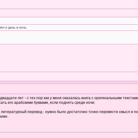
ял я день и ночь
адцати лет - с тех пор как у меня оказалась книга с оригинальными текстами
сать его арабскими буквами, если поднять среди ночи.
ь литературный перевод - нужно было достаточно точно перевести смысл и по
ниже.