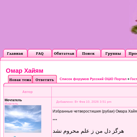
Омар Хайям
Список форумов Русский ОШО Портал
»
Гос
Автор
Мечтатель
Добавлено: Вт Фев 10, 2026 3:51 pm
Искатель
Избранные четверостишия (рубаи) Омара Хайяма
***
هرگز دل من ز علم محروم نشد