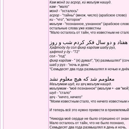
Кам монд зи асрор, ки маълум нашуд.
кам
- "мало"
монд
- "осталось"
асрор
- "тайны" (множ. число) (арабское слово)
ки
- "что", "которое"
маълум
- "познанное, узнанное" (арабское слов
остальные слова уже известны
"Мало осталось от тайн, что известным не стал
هفتاد و دو سال فکر کردم شب و روز
Ҳафтоду ду сол фикр кардам шабу руз,
ҳафтод у ду
- "72"
сол
- "год"
фикр кардам
- " (я) думал", "(я) размышлял" (с
шаб у руз
- "ночь и день"
"Семьдесят два года размышлял я ночью и днё
معلومم شد که هیچ معلوم نشد
Маълумам шуд, ки ҳеҷ маълум нашуд.
маълумам
- "моё познанное" (
маълум
+
-ам
"мой
шуд
- "стало"
ҳеҷ
- "ничто, ничего"
"Моим известным стало, что ничего известным н
И теперь всё это нужно привести в приемлемый
"Никогда моё сердце не было отрешено от знан
Мало осталось от тайн, что не было познано,
Семьдесят два года размышлял я день и ночь,