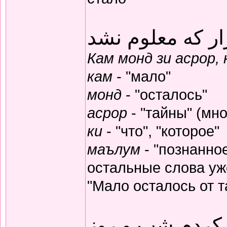
ار که معلوم نشد
Кам монд зи асрор,
кам
- "мало"
монд
- "осталось"
асрор
- "тайны" (мно
ки
- "что", "которое"
маълум
- "познанное
остальные слова уж
"Мало осталось от т
 کردم شب و روز