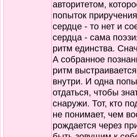
авторитетом, которо
попыток приручения
сердце - то нет и 
сердца - сама поэзи
ритм единства. Снач
А собранное познани
ритм выстраивается
внутри. И одна попы
отдаться, чтобы зна
снаружи. Тот, кто по
не понимает, чем в
рождается через пр
быть зовущим к себ