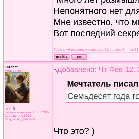
Непонятного нет дл
Мне известно, что м
Вот последний секре
Последний раз редактировалось: Мечтатель (Чт Фев 12,
Elizabet
Добавлено: Чт Фев 12, 
Модератор
Мечтатель писал(
Семьдесят года г
Пол:
Зарегистрирован: 25.07.2007
Сообщения: 8326
Откуда: поДМосквой
Что это? )