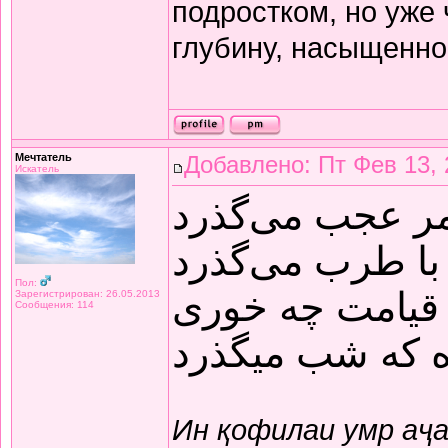
подростком, но уже
глубину, насыщенно
Мечтатель
Добавлено: Пт Фев 13, 
Искатель
مر عجب می‌گذرد
با طرب می‌گذرد
Пол:
قیامت چه خوری
Зарегистрирован: 26.05.2013
Сообщения: 114
ده که شب میگذرد
Ин қофилаи умр аҷ