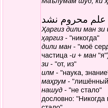
Маълумам шуд, ки 
 علم محروم نشد
Ҳаргиз дили ман зи
ҳаргиз
- "никогда"
дили ман
- "моё серд
частица
-и
+
ман
"я"
зи
- "от, из"
илм
- "наука, знание
маҳрум
- "лишённый
нашуд
- "не стало"
дословно: "Никогда
стало"