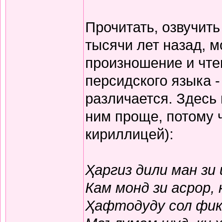
Прочитать, озвучит
тысячи лет назад, м
произношение и чте
персидского языка -
различается. Здесь
ним проще, потому 
кириллицей):
Ҳаргиз дили ман зи
Кам монд зи асрор,
Ҳафтодуду сол фикр