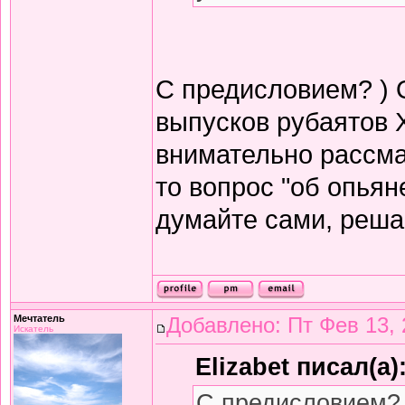
С предисловием? ) 
выпусков рубаятов 
внимательно рассма
то вопрос "об опьян
думайте сами, решай
Мечтатель
Добавлено: Пт Фев 13, 
Искатель
Elizabet писал(а)
С предисловием? 