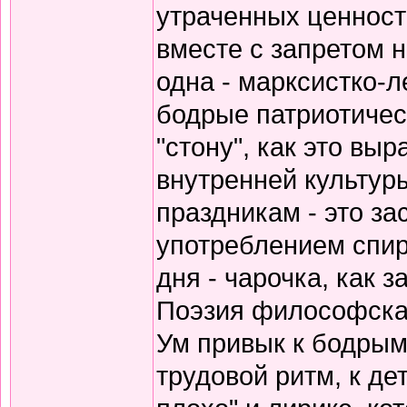
утраченных ценносте
вместе с запретом 
одна - марксистко-л
бодрые патриотичес
"стону", как это вы
внутренней культур
праздникам - это за
употреблением спирт
дня - чарочка, как 
Поэзия философская
Ум привык к бодрым
трудовой ритм, к де