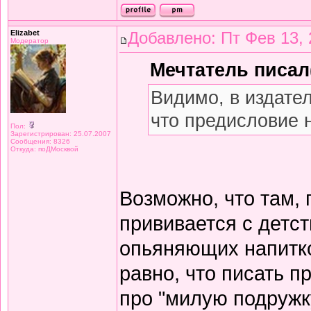
Elizabet
Добавлено: Пт Фев 13, 
Модератор
Мечтатель писал(
Видимо, в издате
что предисловие 
Пол:
Зарегистрирован: 25.07.2007
Сообщения: 8326
Откуда: поДМосквой
Возможно, что там,
прививается с детст
опьяняющих напитков
равно, что писать 
про "милую подружку