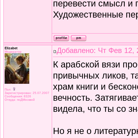
перевести смысл и п
Художественные пе
Elizabet
Добавлено: Чт Фев 12, 
Модератор
К арабской вязи про
привычных ликов, т
храм книги и беско
Пол:
Зарегистрирован: 25.07.2007
вечность. Затягивае
Сообщения: 8326
Откуда: поДМосквой
видела, что ты со з
Но я не о литератур