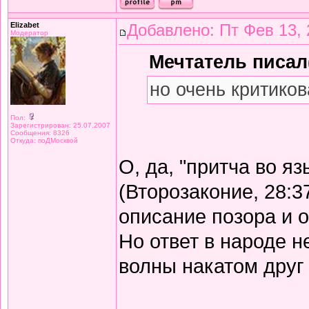
Elizabet
Добавлено: Пт Фев 13, 
Модератор
Мечтатель писал(
но очень критиков
Пол:
Зарегистрирован: 25.07.2007
Сообщения: 8326
Откуда: поДМосквой
О, да, "притча во я
(Второзаконие, 28:3
описание позора и 
Но ответ в народе не
волны накатом друг