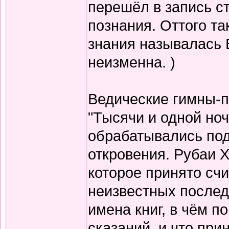
перешёл в запись с
познания. Оттого т
знания называлась 
неизменна. )
Ведические гимны-пе
"Тысячи и одной но
обрабатывались по
откровения. Рубаи Х
которое принято счи
неизвестных послед
имена книг, в чём п
сказаний, и что при