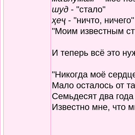
шуд
- "стало"
ҳеҷ
- "ничто, ничего"
"Моим известным ста
И теперь всё это н
"Никогда моё сердц
Мало осталось от та
Семьдесят два года
Известно мне, что м