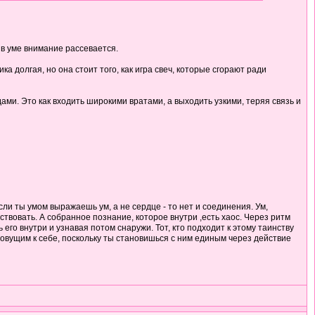
 в уме внимание рассевается.
а долгая, но она стоит того, как игра свеч, которые сгорают ради
ми. Это как входить широкими вратами, а выходить узкими, теряя связь и
ли ты умом выражаешь ум, а не сердце - то нет и соединения. Ум,
твовать. А собранное познание, которое внутри ,есть хаос. Через ритм
его внутри и узнавая потом снаружи. Тот, кто подходит к этому таинству
овущим к себе, поскольку ты становишься с ним единым через действие