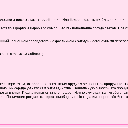
качестве игрового старта приобщения. Идя более сложным путём соединения,
встало в форму и выражало смысл. Это как наполнение сосуда светом. Практик
нный незнанием персидского, безразличием к ритму и бесконечными перевода
 опыта с стихом Хайяма. )
е авторитетом, которое не станет твоим орудием без попыток приручения. Ес
ающий сердце ум - это сам ритм единства. Сначала нужно внутри это прочувс
тся внутри. И одна попытка ничего не даст. Нужно ему отдаться, чтобы знать 
угие. Понимание рождается через приобщение. Но тогда имя перестаёт быть з