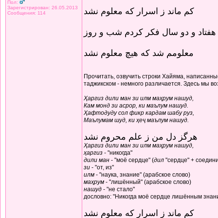
Пол:
Зарегистрирован: 26.05.2013
کم ماند ز اسرار که معلوم نشد
Сообщения: 114
هفتاد و دو سال فکر کردم شب و روز
معلومم شد که هیچ معلوم نشد
Прочитать, озвучить строки Хайяма, написанные
таджикском - немного различается. Здесь мы в
Ҳаргиз дили ман зи илм маҳрум нашуд,
Кам монд зи асрор, ки маълум нашуд.
Ҳафтодуду сол фикр кардам шабу руз,
Маълумам шуд, ки ҳеҷ маълум нашуд.
هرگز دل من ز علم محروم نشد
Ҳаргиз дили ман зи илм маҳрум нашуд,
ҳаргиз
- "никогда"
дили ман
- "моё сердце" (
дил
"сердце" + соедин
зи
- "от, из"
илм
- "наука, знание" (арабское слово)
маҳрум
- "лишённый" (арабское слово)
нашуд
- "не стало"
дословно: "Никогда моё сердце лишённым знани
کم ماند ز اسرار که معلوم نشد