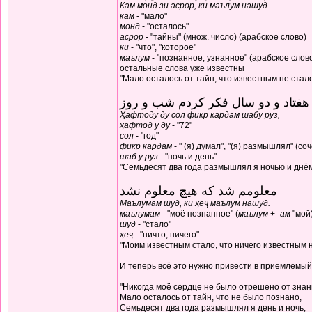
Кам монд зи асрор, ки маълум нашуд.
кам
- "мало"
монд
- "осталось"
асрор
- "тайны" (множ. число) (арабское слово)
ки
- "что", "которое"
маълум
- "познанное, узнанное" (арабское слов
остальные слова уже известны
"Мало осталось от тайн, что известным не стал
هفتاد و دو سال فکر کردم شب و روز
Ҳафтоду ду сол фикр кардам шабу руз,
ҳафтод у ду
- "72"
сол
- "год"
фикр кардам
- " (я) думал", "(я) размышлял" (с
шаб у руз
- "ночь и день"
"Семьдесят два года размышлял я ночью и днё
معلومم شد که هیچ معلوم نشد
Маълумам шуд, ки ҳеҷ маълум нашуд.
маълумам
- "моё познанное" (
маълум
+
-ам
"мой
шуд
- "стало"
ҳеҷ
- "ничто, ничего"
"Моим известным стало, что ничего известным н
И теперь всё это нужно привести в приемлемый
"Никогда моё сердце не было отрешено от знан
Мало осталось от тайн, что не было познано,
Семьдесят два года размышлял я день и ночь,