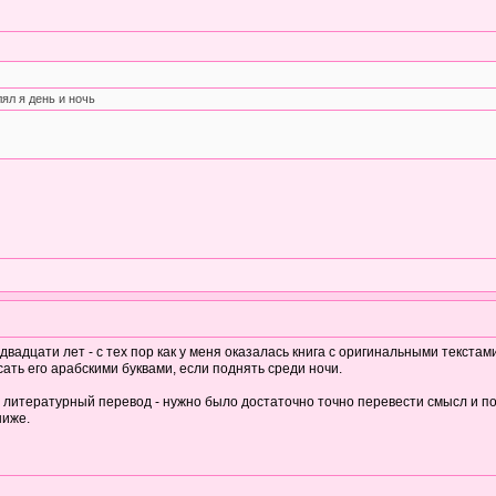
ял я день и ночь
адцати лет - с тех пор как у меня оказалась книга с оригинальными текстами
сать его арабскими буквами, если поднять среди ночи.
ь литературный перевод - нужно было достаточно точно перевести смысл и по
ниже.