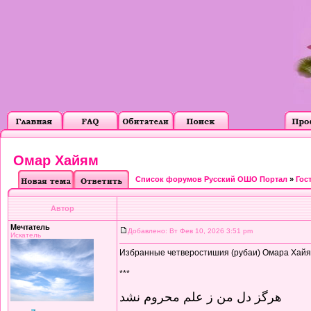
Омар Хайям
Список форумов Русский ОШО Портал
»
Гос
Автор
Мечтатель
Добавлено: Вт Фев 10, 2026 3:51 pm
Искатель
Избранные четверостишия (рубаи) Омара Хайяма
***
هرگز دل من ز علم محروم نشد