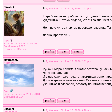
Elizabet
Добавлено: Чт Фев 12, 2026 1:57 pm
Модератор
К арабской вязи пробовала подходить. В мечетя
художника. Потому видела, что ты со знанием д
Но я не о литературном переводе говорила. Ты к
Ладно, проехали. )
Пол:
Зарегистрирован: 25.07.2007
Сообщения: 8325
Откуда: поДМосквой
Мечтатель
Добавлено: Чт Фев 12, 2026 2:31 pm
Искатель
Рубаи Омара Хайяма я знал с детства - у нас б
меня сохранилась.
И с языками тоже начал знакомиться рано - ара
Долгое время я мечтал найти Хайяма в оригинал
учебников и словарей, поэтому понимал персид
Пол:
Зарегистрирован: 26.05.2013
Сообщения: 114
Elizabet
Добавлено: Пт Фев 13, 2026 9:46 am
Модератор