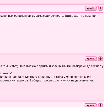
есконечных орнаментов, выражающих вечность. Затягивает, но пока как
а "пьянство"). Та книжечка с яркими и красивыми миниатюрами до сих пор у
словаре".
агазине нашёл такую книгу-билингву. Но тогда у меня ещё не было
бходимая литература. В общем, процесс растянулся на десятилетия.