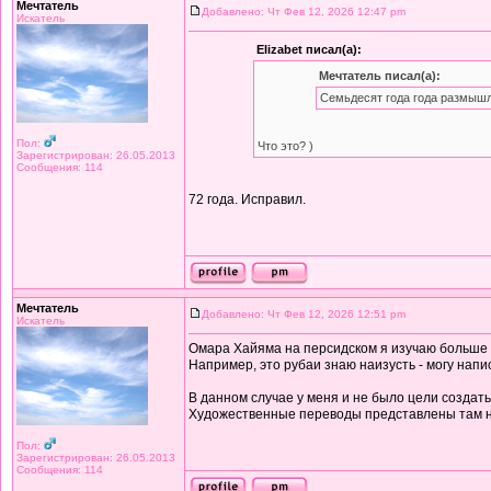
Мечтатель
Добавлено: Чт Фев 12, 2026 12:47 pm
Искатель
Elizabet писал(а):
Мечтатель писал(а):
Семьдесят года года размышл
Пол:
Что это? )
Зарегистрирован: 26.05.2013
Сообщения: 114
72 года. Исправил.
Мечтатель
Добавлено: Чт Фев 12, 2026 12:51 pm
Искатель
Омара Хайяма на персидском я изучаю больше дв
Например, это рубаи знаю наизусть - могу напи
В данном случае у меня и не было цели создат
Художественные переводы представлены там 
Пол:
Зарегистрирован: 26.05.2013
Сообщения: 114