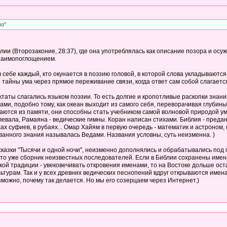
во"
иблии (Второзаконие, 28:37), где она употреблялась как описание позора и о
взаимопоглощением.
в себе каждый, кто окунается в поэзию головой, в которой слова укладываютс
 тайны ума через прямое переживание связи, когда ответ сам собой слагаетс
ктаты слагались языком поэзии. То есть долгие и кропотливые раскопки знан
ами, подобно тому, как океан выходит из самого себя, переворачивая глубин
ются из памяти, они способны стать учебником самой волновой природой ума.
левала, Рамаяна - ведические гимны. Коран написан стихами. Библия - пред
хах суфиев, в рубаях... Омар Хайям в первую очередь - математик и астроном
анного знания называлась Ведами. Названия условны, суть неизменна. )
 сказки "Тысячи и одной ночи", неизменно дополнялись и обрабатывались под
то уже сборник неизвестных последователей. Если в Библии сохранены имена к
ской традиции - увековечивать откровения именами, то на Востоке дольше ос
турам. Так и у всех древних ведических песнопений вдруг открываются имена
зможно, почему так делается. Но мы его созерцаем через Интернет.)