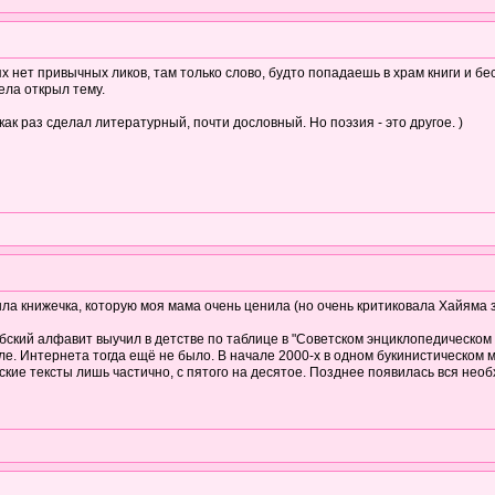
х нет привычных ликов, там только слово, будто попадаешь в храм книги и б
ела открыл тему.
ак раз сделал литературный, почти дословный. Но поэзия - это другое. )
ыла книжечка, которую моя мама очень ценила (но очень критиковала Хайяма з
бский алфавит выучил в детстве по таблице в "Советском энциклопедическом 
е. Интернета тогда ещё не было. В начале 2000-х в одном букинистическом м
ские тексты лишь частично, с пятого на десятое. Позднее появилась вся нео