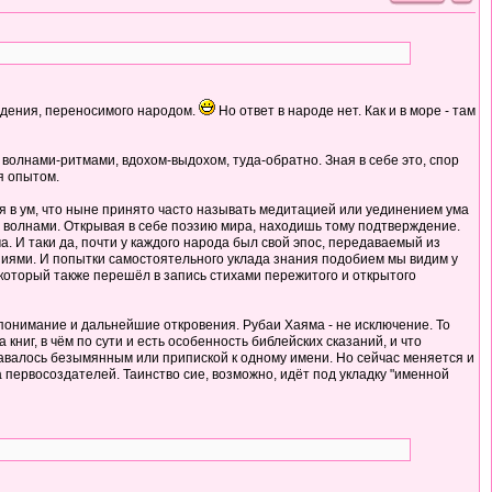
суждения, переносимого народом.
Но ответ в народе нет. Как и в море - там
я волнами-ритмами, вдохом-выдохом, туда-обратно. Зная в себе это, спор
я опытом.
ия в ум, что ныне принято часто называть медитацией или уединением ума
ы волнами. Открывая в себе поэзию мира, находишь тому подтверждение.
 И таки да, почти у каждого народа был свой эпос, передаваемый из
аниями. И попытки самостоятельного уклада знания подобием мы видим у
, который также перешёл в запись стихами пережитого и открытого
 понимание и дальнейшие откровения. Рубаи Хаяма - не исключение. То
ниг, в чём по сути и есть особенность библейских сказаний, и что
тавалось безымянным или припиской к одному имени. Но сейчас меняется и
 первосоздателей. Таинство сие, возможно, идёт под укладку "именной