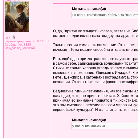
Мечтатель писал(а):
но очень критиковала Хайяма за "пьянст
О, да, "притча во языцех" - фраза, взятая из Б
остаются одни волны накатом друг на друга и 
Пол:
Зарегистрирован: 25.07.2007
Сообщения: 8325
Только поэзия сама есть опьянение. Это знает 
Откуда: поДМосквой
исчезает. Тема поэзии способна открыть многие
Есть ещё одна притча: раньше все научные тра
в самом себе, записывались волновыми трактат
Стихи не только хорошо укладываются и вынима
поколения в поколение: Одиссея с Илиадой, Ка
Гёте , Шекспира, в катренах Нострадамуса, сти
познания. Оттого такая зашифровка расшифров
Ведические гимны-песнопения, как все сказы и
наследие, которое принято считать Хайямом - э
принимая во внимание принято в т.н. христиан
это под именное наследие по всем мировым куль
европейской культуры". И выяснить что-то нево
Мечтатель писал(а):
у нас была книжечка