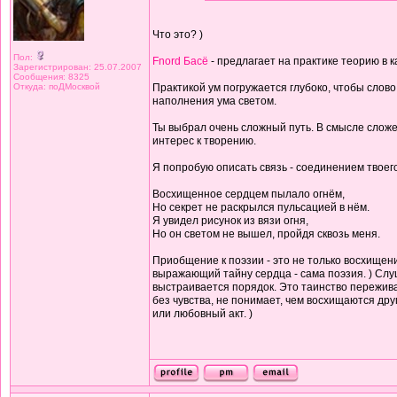
Что это? )
Пол:
Fnord Басё
- предлагает на практике теорию в 
Зарегистрирован: 25.07.2007
Сообщения: 8325
Откуда: поДМосквой
Практикой ум погружается глубоко, чтобы слово 
наполнения ума светом.
Ты выбрал очень сложный путь. В смысле сложе
интерес к творению.
Я попробую описать связь - соединением твоего
Восхищенное сердцем пылало огнём,
Но секрет не раскрылся пульсацией в нём.
Я увидел рисунок из вязи огня,
Но он светом не вышел, пройдя сквозь меня.
Приобщение к поэзии - это не только восхищени
выражающий тайну сердца - сама поэзия. ) Слуш
выстраивается порядок. Это таинство переживае
без чувства, не понимает, чем восхищаются др
или любовный акт. )