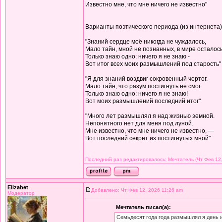
Известно мне, что мне ничего не известно"
Варианты поэтического периода (из интернета)
"Знаний сердце моё никогда не чуждалось,
Мало тайн, мной не познанных, в мире осталось
Только знаю одно: ничего я не знаю -
Вот итог всех моих размышлений под старость"
"Я для знаний воздвиг сокровенный чертог.
Мало тайн, что разум постигнуть не смог.
Только знаю одно: ничего я не знаю!
Вот моих размышлений последний итог"
"Много лет размышлял я над жизнью земной.
Непонятного нет для меня под луной.
Мне известно, что мне ничего не известно, —
Вот последний секрет из постигнутых мной"
Последний раз редактировалось: Мечтатель (Чт Фев 12,
Elizabet
Добавлено: Чт Фев 12, 2026 11:26 am
Модератор
Мечтатель писал(а):
Семьдесят года года размышлял я день 