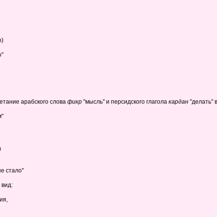
о)
о"
очетание арабского слова
фикр
"мысль" и персидского глагола
кардан
"делать" 
м"
)
е стало"
 вид:
ия,