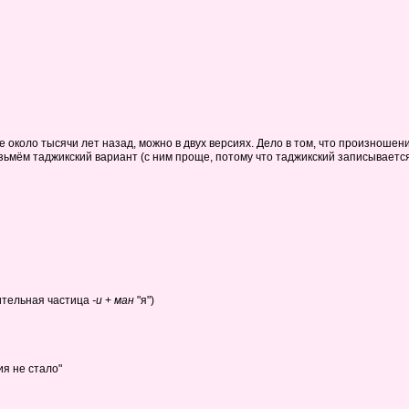
 около тысячи лет назад, можно в двух версиях. Дело в том, что произношен
озьмём таджикский вариант (с ним проще, потому что таджикский записываетс
ительная частица
-и
+
ман
"я")
я не стало"