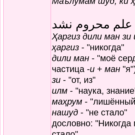
Маълумам шуд, ки 
 علم محروم نشد
Ҳаргиз дили ман зи
ҳаргиз
- "никогда"
дили ман
- "моё серд
частица
-и
+
ман
"я"
зи
- "от, из"
илм
- "наука, знание
маҳрум
- "лишённый
нашуд
- "не стало"
дословно: "Никогда
стало"