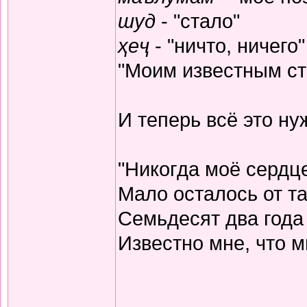
шуд
- "стало"
ҳеҷ
- "ничто, ничего"
"Моим известным ста
И теперь всё это н
"Никогда моё сердц
Мало осталось от та
Семьдесят два года
Известно мне, что м