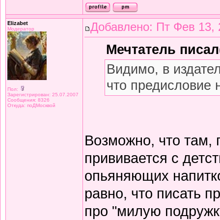
Elizabet
Добавлено: Пт Фев 13, 
Модератор
Мечтатель писал(
Видимо, в издате
что предисловие 
Пол:
Зарегистрирован: 25.07.2007
Сообщения: 8326
Откуда: поДМосквой
Возможно, что там,
прививается с детст
опьяняющих напитков
равно, что писать 
про "милую подружку