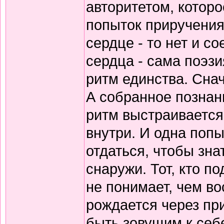
авторитетом, которо
попыток приручения
сердце - то нет и 
сердца - сама поэзи
ритм единства. Снач
А собранное познани
ритм выстраивается
внутри. И одна попы
отдаться, чтобы зна
снаружи. Тот, кто по
не понимает, чем в
рождается через пр
быть зовущим к себ