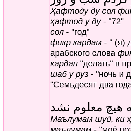
Ҳафтоду ду сол фик
ҳафтод у ду
- "72"
сол
- "год"
фикр кардам
- " (я)
арабского слова
фи
кардан
"делать" в п
шаб у руз
- "ночь и 
"Семьдесят два год
 هیچ معلوم نشد
Маълумам шуд, ки 
маълумам
- "моё по