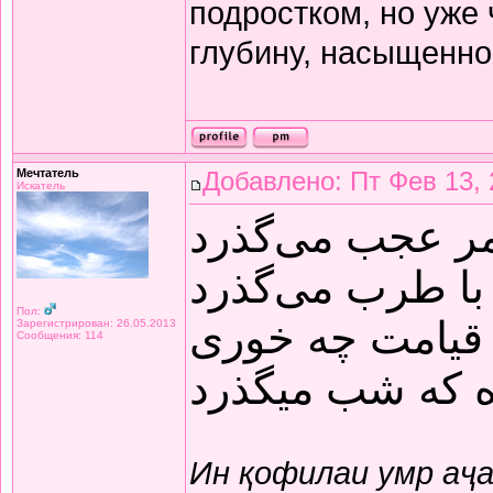
подростком, но уже
глубину, насыщенно
Мечтатель
Добавлено: Пт Фев 13, 
Искатель
مر عجب می‌گذرد
با طرب می‌گذرد
Пол:
قیامت چه خوری
Зарегистрирован: 26.05.2013
Сообщения: 114
ده که شب میگذرد
Ин қофилаи умр аҷ