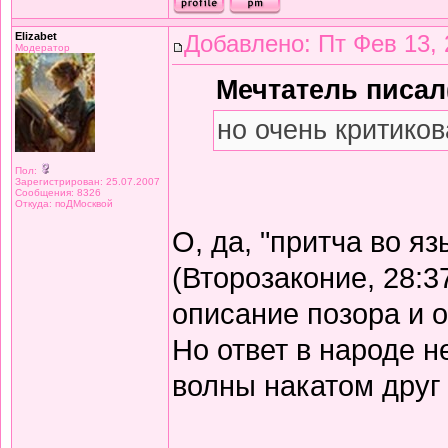
Elizabet
Добавлено: Пт Фев 13, 
Модератор
Мечтатель писал(
но очень критиков
Пол:
Зарегистрирован: 25.07.2007
Сообщения: 8326
Откуда: поДМосквой
О, да, "притча во я
(Второзаконие, 28:3
описание позора и 
Но ответ в народе не
волны накатом друг