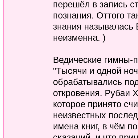
перешёл в запись с
познания. Оттого т
знания называлась 
неизменна. )
Ведические гимны-пе
"Тысячи и одной но
обрабатывались по
откровения. Рубаи Х
которое принято счи
неизвестных послед
имена книг, в чём п
сказаний, и что при