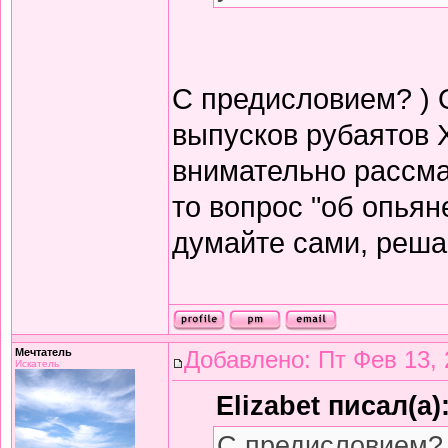
С предисловием? ) 
выпусков рубаятов 
внимательно рассма
то вопрос "об опьян
думайте сами, решай
Мечтатель
Добавлено: Пт Фев 13, 
Искатель
Elizabet писал(а)
С предисловием? 