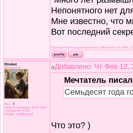
Непонятного нет дл
Мне известно, что м
Вот последний секре
Последний раз редактировалось: Мечтатель (Чт Фев 12,
Elizabet
Добавлено: Чт Фев 12, 
Модератор
Мечтатель писал(
Семьдесят года г
Пол:
Зарегистрирован: 25.07.2007
Сообщения: 8326
Откуда: поДМосквой
Что это? )