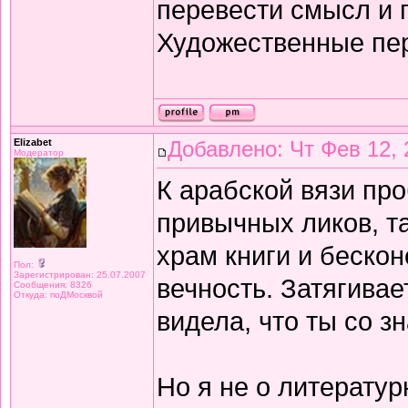
перевести смысл и п
Художественные пе
Elizabet
Добавлено: Чт Фев 12, 
Модератор
К арабской вязи про
привычных ликов, т
храм книги и беско
Пол:
Зарегистрирован: 25.07.2007
вечность. Затягивае
Сообщения: 8326
Откуда: поДМосквой
видела, что ты со з
Но я не о литератур