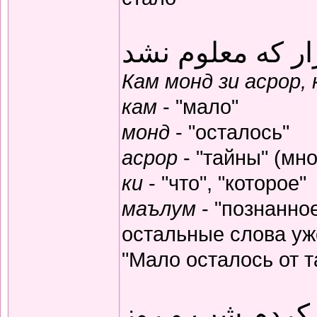
ار که معلوم نشد
Кам монд зи асрор,
кам
- "мало"
монд
- "осталось"
асрор
- "тайны" (мно
ки
- "что", "которое"
маълум
- "познанное
остальные слова уж
"Мало осталось от т
 کردم شب و روز