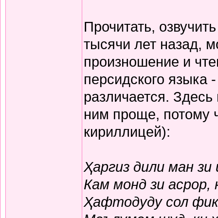
Прочитать, озвучит
тысячи лет назад, м
произношение и чте
персидского языка -
различается. Здесь
ним проще, потому 
кириллицей):
Ҳаргиз дили ман зи
Кам монд зи асрор,
Ҳафтодуду сол фикр