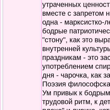
утраченных ценносте
вместе с запретом 
одна - марксистко-л
бодрые патриотичес
"стону", как это вы
внутренней культур
праздникам - это за
употреблением спирт
дня - чарочка, как 
Поэзия философская
Ум привык к бодрым
трудовой ритм, к де