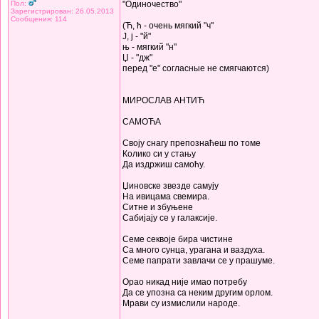
Пол:
"Одиночество"
Зарегистрирован: 26.05.2013
Сообщения: 114
(Ћ, ћ - очень мягкий "ч"
Ј, ј - "й"
њ - мягкий "н"
Џ - "дж"
перед "е" согласные не смягчаются)
МИРОСЛАВ АНТИЋ
САМОЋА
Своју снагу препознаћеш по томе
Колико си у стању
Да издржиш самоћу.
Џиновске звезде самују
На ивицама свемира.
Ситне и збуњене
Сабијају се у галаксије.
Семе секвоје бира чистине
Са много сунца, урагана и ваздуха.
Семе папрати завлачи се у прашуме.
Орао никад није имао потребу
Да се упозна са неким другим орлом.
Мрави су измислили народе.