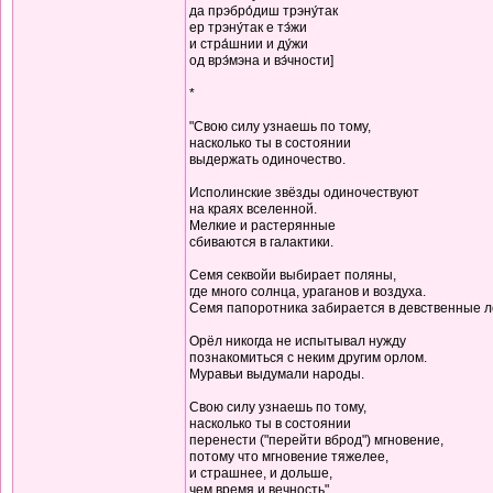
да прэбро́диш трэну́так
ер трэну́так е тэ́жи
и стра́шнии и ду́жи
од врэ́мэна и вэ́чности]
*
"Свою силу узнаешь по тому,
насколько ты в состоянии
выдержать одиночество.
Исполинские звёзды одиночествуют
на краях вселенной.
Мелкие и растерянные
сбиваются в галактики.
Семя секвойи выбирает поляны,
где много солнца, ураганов и воздуха.
Семя папоротника забирается в девственные л
Орёл никогда не испытывал нужду
познакомиться с неким другим орлом.
Муравьи выдумали народы.
Свою силу узнаешь по тому,
насколько ты в состоянии
перенести ("перейти вброд") мгновение,
потому что мгновение тяжелее,
и страшнее, и дольше,
чем время и вечность"