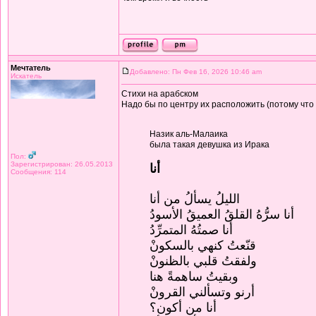
Мечтатель
Добавлено: Пн Фев 16, 2026 10:46 am
Искатель
Стихи на арабском
Надо бы по центру их расположить (потому что
Назик аль-Малаика
была такая девушка из Ирака
Пол:
Зарегистрирован: 26.05.2013
أنا
Сообщения: 114
الليلُ يسألُ من أنا
أنا سرُّهُ القلقُ العميقُ الأسودُ
أنا صمتُهُ المتمرِّدُ
قنّعتُ كنهي بالسكونْ
ولفقتُ قلبي بالظنونْ
وبقيتُ ساهمةً هنا
أرنو وتسألني القرونْ
أنا من أكون؟