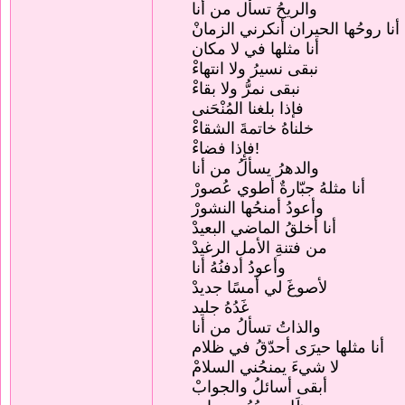
والريحُ تسأل من أنا
أنا روحُها الحيران أنكرني الزمانْ
أنا مثلها في لا مكان
نبقى نسيرُ ولا انتهاءْ
نبقى نمرُّ ولا بقاءْ
فإذا بلغنا المُنْحَنى
خلناهُ خاتمةَ الشقاءْ
فإِذا فضاءْ!
والدهرُ يسألُ من أنا
أنا مثلهُ جبّارةٌ أطوي عُصورْ
وأعودُ أمنحُها النشورْ
أنا أخلقُ الماضي البعيدْ
من فتنةِ الأمل الرغيدْ
وأعودُ أدفنُهُ أنا
لأصوغَ لي أمسًا جديدْ
غَدُهُ جليد
والذاتُ تسألُ من أنا
أنا مثلها حيرَى أحدّقُ في ظلام
لا شيءَ يمنحُني السلامْ
أبقى أسائلُ والجوابْ