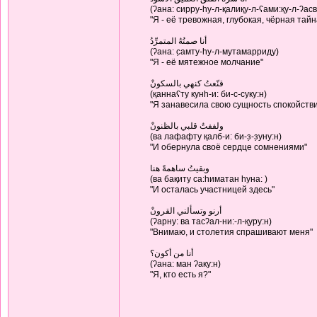
(ʔана: сирру-hу-л-қалиқу-л-ʕами:қу-л-ʔас
"Я - её тревожная, глубокая, чёрная тайн
أنا صمتُهُ المتمرِّدُ
(ʔана: с̣амту-hу-л-мутамарриду)
"Я - её мятежное молчание"
قنّعتُ كنهي بالسكونْ
(қаннаʕту кунh-и: би-с-суку:н)
"Я занавесила свою сущность спокойств
ولففتُ قلبي بالظنونْ
(ва лафафту қалб-и: би-з̣-з̣уну:н)
"И обернула своё сердце сомнениями"
وبقيتُ ساهمةً هنا
(ва бақиту са:hиматан hуна: )
"И осталась участницей здесь"
أرنو وتسألني القرونْ
(ʔарну: ва тасʔал-ни:-л-қуру:н)
"Внимаю, и столетия спрашивают меня"
أنا من أكون؟
(ʔана: ман ʔаку:н)
"Я, кто есть я?"