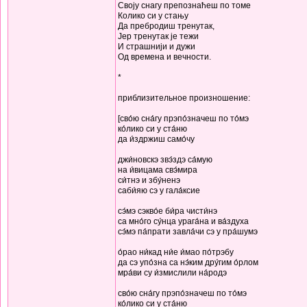
Своју снагу препознаћеш по томе
Колико си у стању
Да пребродиш тренутак,
Јер тренутак је тежи
И страшнији и дужи
Од времена и вечности.
*
приблизительное произношение:
[сво́ю сна́гу прэпо́значеш по то́мэ
ко́лико си у ста́ню
да и́здржиш само́чу
джи́новскэ звэ́здэ са́мую
на и́вицама свэ́мира
си́тнэ и збу́ненэ
саби́яю сэ у гала́ксие
сэ́мэ сэкво́е би́ра чисти́нэ
са мно́го су́нца урага́на и ва́здуха
сэ́мэ па́прати завла́чи сэ у пра́шумэ
о́рао ни́кад ни́е и́мао по́трэбу
да сэ упо́зна са нэ́ким дру́гим о́рлом
мра́ви су и́змислили на́родэ
сво́ю сна́гу прэпо́значеш по то́мэ
ко́лико си у ста́ню