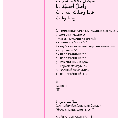
سيظَل يحجُبُه سراب
وأظلّ أحسبُهُ دنا
فإذا وصلتُ إليه ذابْ
وخبا وغابْ
(ʔ - гортанная смычка, гласный с этим з
: - долгота гласного
h - звук, похожий на англ. h
қ - очень глубокий "к"
ʕ - глубокий горловой звук, не имеющий 
ғ - горловой "г"
с̣ - напряжённый "с"
з̣ - напряжённый "з"
ḥ - как сильный выдох
θ - глухой межзубной
ð - звонкий межзубной
ҭ - напряжённый "т")
أنا
(ʔана: )
"Я"
الليلُ يسألُ مَن أنا
(ал-лайлу йасʔалу ман ʔана: )
"Ночь спрашивает: кто я"
أنا سرُّهُ القلقُ العميقُ الأسودُ