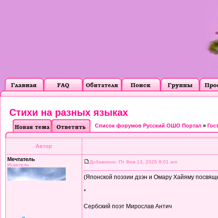
Стихи на разных языках
Список форумов Русский ОШО Портал
»
Гос
Автор
Мечтатель
Добавлено: Пт Фев 13, 2026 8:01 am
Искатель
(Японской поэзии дзэн и Омару Хайяму посвяще
*
Сербский поэт Мирослав Антич