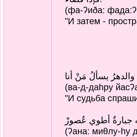
(фа-ʔиðа: фад̣а:ʔ
"И затем - простр
والدهرُ يسألُ مَنْ أنا
(ва-д-даhру йасʔ
"И судьба спраши
ه جبارةٌ أطوي عُصورْ
(ʔана: миθлу-hу д