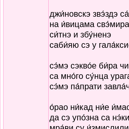
джи́новскэ звэ́здэ с
на и́вицама свэ́мир
си́тнэ и збу́ненэ
саби́яю сэ у гала́кс
сэ́мэ сэкво́е би́ра чи
са мно́го су́нца ураг
сэ́мэ па́прати завла́
о́рао ни́кад ни́е и́ма
да сэ упо́зна са нэ́к
мра́ви су и́змислили