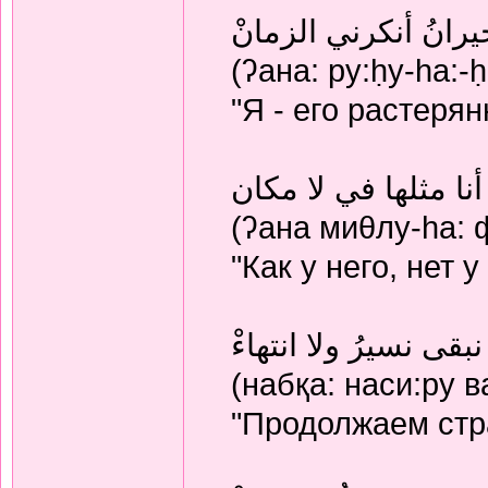
لحيرانُ أنكرني الزمانْ
(ʔана: ру:ḥу-hа:-
"Я - его растеря
أنا مثلها في لا مكان
(ʔана миθлу-hа: ф
"Как у него, нет
نبقى نسيرُ ولا انتهاءْ
(набқа: наси:ру в
"Продолжаем стр