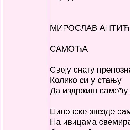
МИРОСЛАВ АНТИЋ
САМОЋА
Своју снагу препоз
Колико си у стању
Да издржиш самоћу.
Џиновске звезде сам
На ивицама свемира