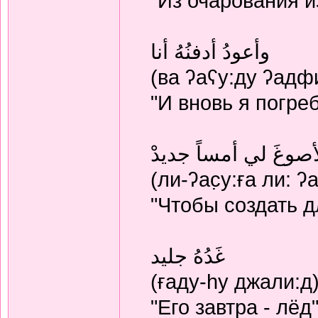
"Из очарования 
وأعودُ أدفنُهُ أنا
(ва ʔаʕу:ду ʔадфи
"И вновь я погре
أصوغَ لي أمساً جديدْ
(ли-ʔас̣у:ға ли: 
"Чтобы создать д
غَدُهُ جليد
(ғаду-hу джали:д
"Его завтра - лёд