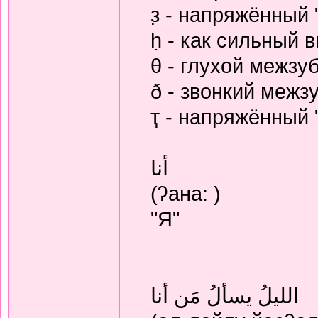
з̣ - напряжённый 
ḥ - как сильный 
θ - глухой межзу
ð - звонкий межз
ҭ - напряжённый "
أنا
(ʔана: )
"Я"
الليلُ يسألُ مَن أنا