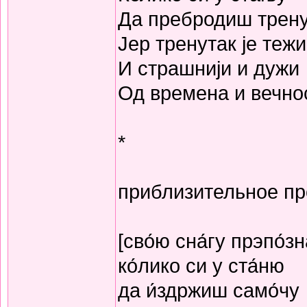
Да пребродиш трену
Јер тренутак је тежи
И страшнији и дужи
Од времена и вечно
*
приблизительное п
[сво́ю сна́гу прэпо́з
ко́лико си у ста́ню
да и́здржиш само́чу