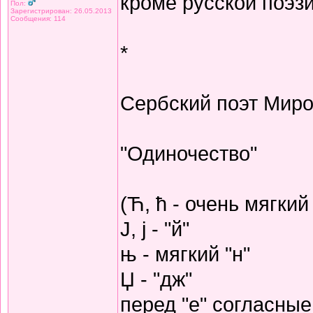
кроме русской поэзи
Пол:
Зарегистрирован: 26.05.2013
Сообщения: 114
*
Сербский поэт Миро
"Одиночество"
(Ћ, ћ - очень мягкий 
Ј, ј - "й"
њ - мягкий "н"
Џ - "дж"
перед "е" согласные