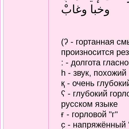
وخبا وغابْ
(ʔ - гортанная с
произносится рез
: - долгота гласно
h - звук, похожий 
қ - очень глубокий
ʕ - глубокий гор
русском языке
ғ - горловой "г"
с̣ - напряжённый 