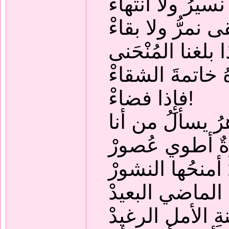
سيرُ ولا انتهاءْ
ى نمرُّ ولا بقاءْ
 بلغنا المُنْحَنى
ُ خاتمةَ الشقاءْ
فإِذا فضاءْ!
رُ يسألُ من أنا
رةٌ أطوي عُصورْ
أمنحُها النشورْ
 الماضي البعيدْ
ِ الأمل الرغيدْ