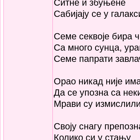
Ситне и збуњене
Сабијају се у галакс
Семе секвоје бира 
Са много сунца, ура
Семе папрати завла
Орао никад није им
Да се упозна са нек
Мрави су измислили
Своју снагу препоз
Колико си у стању