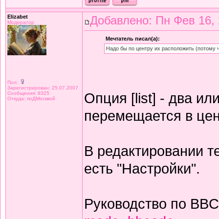
Elizabet
Добавлено: Пн Фев 16, 
Модератор
Мечтатель писал(а):
Надо бы по центру их расположить (потому 
Пол:
Зарегистрирован: 25.07.2007
Опция [list] - два и
Сообщения: 8325
Откуда: поДМосквой
перемещается в цен
В редактировании те
есть "Настройки".
Руководство по BB