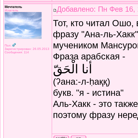
Мечтатель
Добавлено: Пн Фев 16, 
Искатель
Тот, кто читал Ошо,
фразу "Ана-ль-Хакк
мучеником Мансуро
Пол:
Зарегистрирован: 26.05.2013
Сообщения: 114
Фраза арабская -
أنا الْحَقّ
(ʔана:-л-ḥаққ)
букв. "я - истина"
Аль-Хакк - это такж
поэтому фразу неред