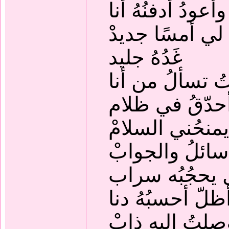
وأعودُ أدفنُهُ أنا
لي أمسًا جديدْ
غَدُهُ جليد
ُ تسألُ من أنا
أحدّقُ في ظلام
منحُني السلامْ
سائلُ والجوابْ
يحجُبُه سراب
ظلّ أحسبُهُ دنا
صلتُ إليه ذابْ