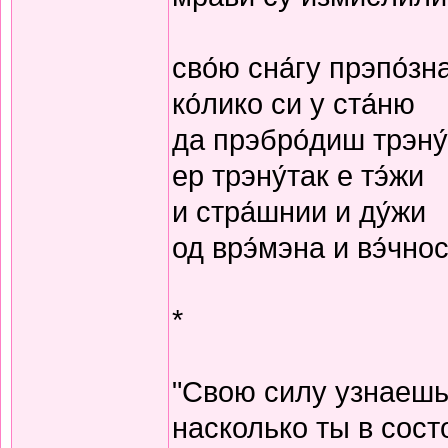
сво́ю сна́гу прэпо́зн
ко́лико си у ста́ню
да прэбро́диш трэну
ер трэну́так е тэ́жи
и стра́шнии и ду́жи
од врэ́мэна и вэ́чнос
*
"Свою силу узнаешь
насколько ты в сост