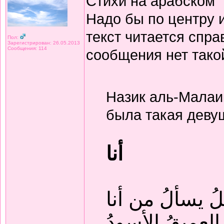
Стихи на арабском
Надо бы по центру 
текст читается спра
Пол:
Зарегистрирован: 26.05.2013
Сообщения: 114
сообщения нет тако
Назик аль-Малаи
была такая деву
أنا
لُ يسألُ من أنا
 العميقُ الأسودُ