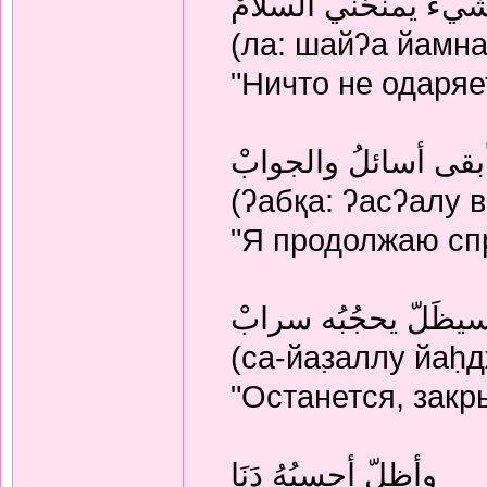
شيءَ يمنحُني السلامْ
(ла: шайʔа йамна
"Ничто не одаряе
بقى أسائلُ والجوابْ
(ʔабқа: ʔасʔалу 
"Я продолжаю спр
يظَلّ يحجُبُه سرابْ
(са-йаз̣аллу йаḥ
"Останется, закр
وأظلّ أحسبُهُ دَنَا