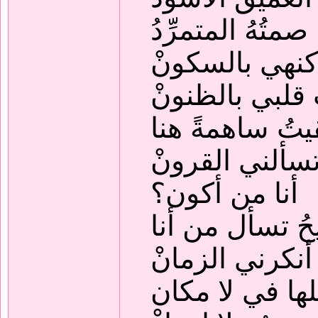
 صمتُهُ المتمرِّدُ
 كنهي بالسكونْ
قلبي بالظنونْ
يتُ ساهمةً هنا
تسألني القرونْ
أنا من أكون؟
حُ تسأل من أنا
 أنكرني الزمانْ
ثلها في لا مكان