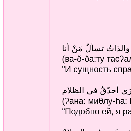
والذاتُ تسألُ مَنْ أنا
(ва-ð-ðа:ту тасʔа
"И сущность спра
رَى أحدّقُ في الظلام
(ʔана: миθлу-hа: 
"Подобно ей, я р