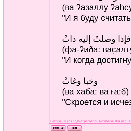
(ва ʔаз̣аллу ʔаḥс
"И я буду считат
فإذا وصلتُ إليه ذابْ
(фа-ʔиðа: вас̣алт
"И когда достигну
وخبا وغابْ
(ва хаба: ва ға:б)
"Скроется и исче
Последний раз редактировалось: Мечтатель (Пн Фев 16, 