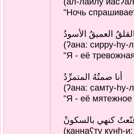
(ал-лайлу йасʔал
"Ночь спрашивает
 القلقُ العميقُ الأسودُ
(ʔана: сирру-hу-
"Я - её тревожная
أنا صمتُهُ المتمرِّدُ
(ʔана: с̣амту-hу
"Я - её мятежное
نّعتُ كنهي بالسكونْ
(қаннаʕту кунh-и: