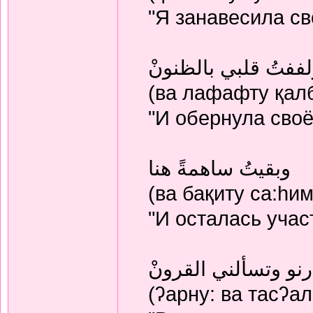
"Я занавесила с
ففتُ قلبي بالظنونْ
(ва лафафту қалб-и
"И обернула сво
وبقيتُ ساهمةً هنا
(ва бақиту са:hим
"И осталась учас
رنو وتسألني القرونْ
(ʔарну: ва тасʔал