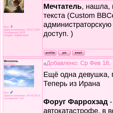
Мечтатель
, нашла,
текста (Custom BBCo
администраторскую п
Пол:
Зарегистрирован: 25.07.2007
доступ. )
Сообщения: 8325
Откуда: поДМосквой
Мечтатель
Добавлено: Ср Фев 18, 
Искатель
Ещё одна девушка, 
Теперь из Ирана
Пол:
Зарегистрирован: 26.05.2013
Сообщения: 114
Форуг Фаррохзад
-
автокатастрофе, в в