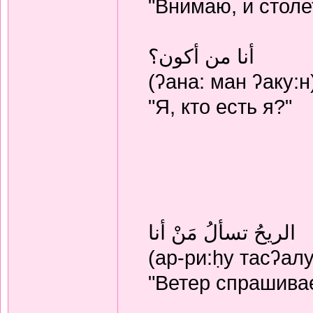
"Внимаю, и стол
أنا من أكون؟
(ʔана: ман ʔаку:н
"Я, кто есть я?"
الريحُ تسألُ مَنْ أنا
(ар-ри:ḥу тасʔалу
"Ветер спрашивае