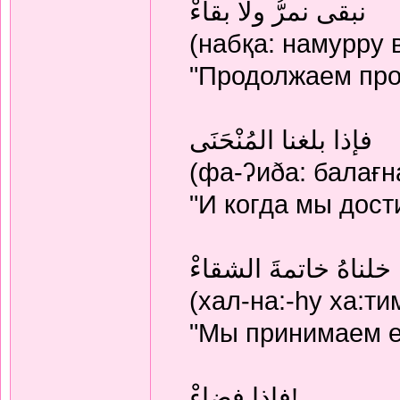
نبقى نمرُّ ولا بقاءْ
(набқа: намурру в
"Продолжаем про
فإذا بلغنا المُنْحَنَى
(фа-ʔиðа: балағна
"И когда мы дост
خلناهُ خاتمةَ الشقاءْ
(хал-на:-hу ха:т
"Мы принимаем е
فإذا فضاءْ!