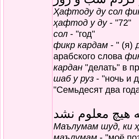
Ҳафтоду ду сол фик
ҳафтод у ду
- "72"
сол
- "год"
фикр кардам
- " (я)
арабского слова
фи
кардан
"делать" в п
шаб у руз
- "ночь и 
"Семьдесят два год
 هیچ معلوم نشد
Маълумам шуд, ки 
маълумам
- "моё по