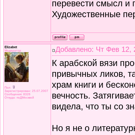
перевести смысл и п
Художественные пе
Elizabet
Добавлено: Чт Фев 12, 
Модератор
К арабской вязи про
привычных ликов, т
храм книги и беско
Пол:
Зарегистрирован: 25.07.2007
вечность. Затягивае
Сообщения: 8326
Откуда: поДМосквой
видела, что ты со з
Но я не о литератур