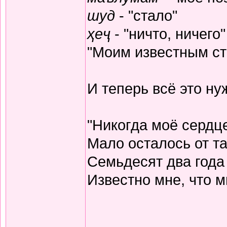
шуд
- "стало"
ҳеҷ
- "ничто, ничего"
"Моим известным ста
И теперь всё это н
"Никогда моё сердц
Мало осталось от та
Семьдесят два года
Известно мне, что м