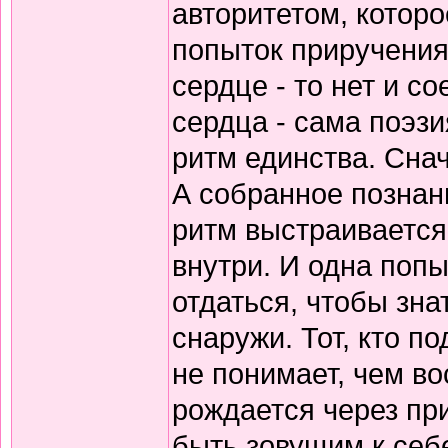
авторитетом, которо
попыток приручения
сердце - то нет и 
сердца - сама поэзи
ритм единства. Снач
А собранное познани
ритм выстраивается
внутри. И одна попы
отдаться, чтобы зна
снаружи. Тот, кто по
не понимает, чем в
рождается через пр
быть зовущим к себ