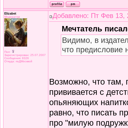
Elizabet
Добавлено: Пт Фев 13, 
Модератор
Мечтатель писал(
Видимо, в издате
что предисловие 
Пол:
Зарегистрирован: 25.07.2007
Сообщения: 8326
Откуда: поДМосквой
Возможно, что там,
прививается с детст
опьяняющих напитков
равно, что писать 
про "милую подружку