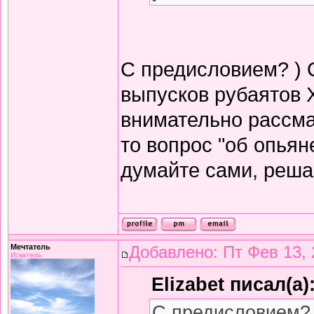
С предисловием? ) 
выпусков рубаятов 
внимательно рассма
то вопрос "об опьян
думайте сами, решай
Мечтатель
Добавлено: Пт Фев 13, 
Искатель
Elizabet писал(а)
С предисловием? 