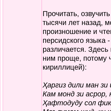
Прочитать, озвучит
тысячи лет назад, м
произношение и чте
персидского языка -
различается. Здесь
ним проще, потому 
кириллицей):
Ҳаргиз дили ман зи
Кам монд зи асрор,
Ҳафтодуду сол фикр