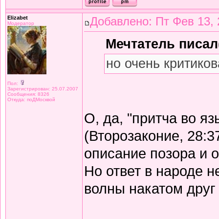
Elizabet
Добавлено: Пт Фев 13, 
Модератор
Мечтатель писал(
но очень критиков
Пол:
Зарегистрирован: 25.07.2007
Сообщения: 8326
Откуда: поДМосквой
О, да, "притча во я
(Второзаконие, 28:3
описание позора и 
Но ответ в народе не
волны накатом друг