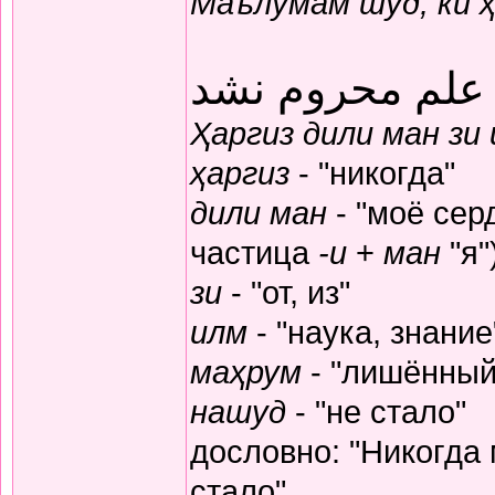
Маълумам шуд, ки 
 علم محروم نشد
Ҳаргиз дили ман зи
ҳаргиз
- "никогда"
дили ман
- "моё серд
частица
-и
+
ман
"я"
зи
- "от, из"
илм
- "наука, знание
маҳрум
- "лишённый
нашуд
- "не стало"
дословно: "Никогда
стало"