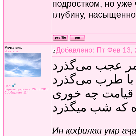
подростком, но уже
глубину, насыщенно
Мечтатель
Добавлено: Пт Фев 13, 
Искатель
مر عجب می‌گذرد
با طرب می‌گذرد
Пол:
قیامت چه خوری
Зарегистрирован: 26.05.2013
Сообщения: 114
ده که شب میگذرد
Ин қофилаи умр аҷ