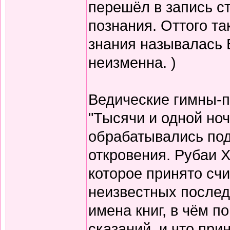
перешёл в запись с
познания. Оттого т
знания называлась 
неизменна. )
Ведические гимны-пе
"Тысячи и одной но
обрабатывались по
откровения. Рубаи Х
которое принято счи
неизвестных послед
имена книг, в чём п
сказаний, и что при