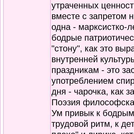
утраченных ценносте
вместе с запретом 
одна - марксистко-л
бодрые патриотичес
"стону", как это вы
внутренней культур
праздникам - это за
употреблением спирт
дня - чарочка, как 
Поэзия философская
Ум привык к бодрым
трудовой ритм, к де