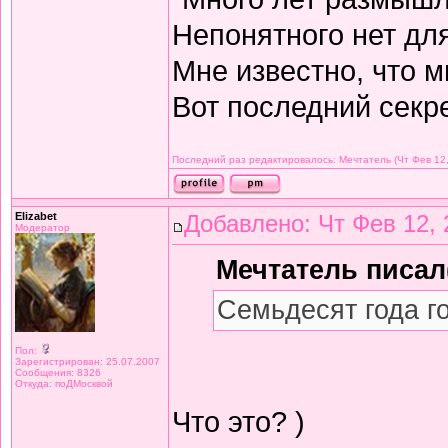
Непонятного нет дл
Мне известно, что м
Вот последний секре
Последний раз редактировалось: Мечтатель (Чт Фев 12,
Elizabet
Добавлено: Чт Фев 12, 
Модератор
Мечтатель писал(
Семьдесят года г
Пол:
Зарегистрирован: 25.07.2007
Сообщения: 8326
Откуда: поДМосквой
Что это? )