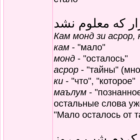
ار که معلوم نشد
Кам монд зи асрор,
кам
- "мало"
монд
- "осталось"
асрор
- "тайны" (мно
ки
- "что", "которое"
маълум
- "познанное
остальные слова уж
"Мало осталось от т
 کردم شب و روز